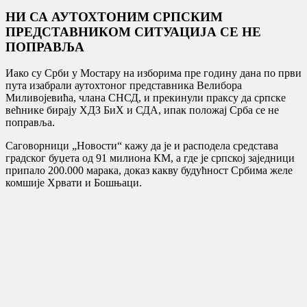
НИ СА АУТОХТОНИМ СРПСКИМ
ПРЕДСТАВНИКОМ СИТУАЦИЈА СЕ НЕ
ПОПРАВЉА
Иако су Срби у Мостару на изборима пре годину дана по први
пута изабрали аутохтоног представника Велибора
Миливојевића, члана СНСД, и прекинули праксу да српске
већнике бирају ХДЗ БиХ и СДА, ипак положај Срба се не
поправља.
Саговорници „Новости“ кажу да је и расподела средстава
градског буџета од 91 милиона КМ, а где је српској заједници
припало 200.000 марака, доказ какву будућност Србима желе
комшије Хрвати и Бошњаци.