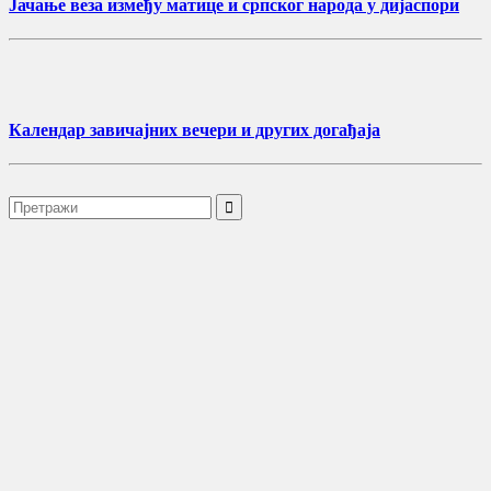
Јачање веза између матице и српског народа у дијаспори
Календар завичајних вечери и других догађаја