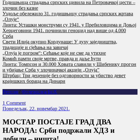
Годишњица страдања српских цивила на Петровачкој цести –
злочин без казне
Уздоље обележило 31. годишњицу страдања српских жртава
„Олује“
Линта: Усташки монструми су 1941. у Пребиловцима и Доњој
Херцеговини 1941. починили геноцид над више од 4.000
Срба
Свети Илија окупио Кордунаше: У духу заједништва,
традиције и сјећања на завичај
„Олуја је погром“: Сећање које не сме да утихне
Комић памти своје мртве, правда и даље ћути
Линта: Томпсон и 30.000 Хрвата славили у Шибенику прогон
и убијање Срба у злочиначкој акцији „Олуја”
Штрбац: Три деценије без одговорности за убиство девет
крајишких бораца на Динари
Регион
/
Федерација БиХ
1 Comment
Понедељак, 22. новембар 2021.
МОСТАР ПОСТАЈЕ ГРАД ДВА
НАРОДА: Срби подржали ХДЗ и
добили – ништа!