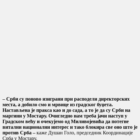
– Срби су поново изиграни при расподели директорских
места, а добило смо и мрвице из градског буџета.
Настављена је пракса као и до сада, а то је да су Срби на
маргини у Мостару. Очигледно нам треба јачи наступ у
Градском већу и очекујемо од Миливојевића да потегне
витални национални интерес и тако блокира све оно што је
против Срба –
каже Душан Голо, председник Координације
Срба у Мостару.