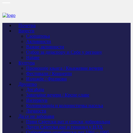
Почетна
Вијести
Саопштења
Активности
Важне активности
Одбор за дијаспору и Србе у региону
Најаве
Култура
Промоције књига / Књижевне вечери
Фестивали / Концерти
Изложбе / Филмови
Друштво
Догађаји
Завичајне вечери / Крсне славе
Интервјуи
Колонизација и колонистичка насеља
Личности
Да се не заборави
Први Свјeтски рат и српски добровољци
Други Свјетски рат и геноцид у НДХ
Одбрамбено отаџбински рат 1991 – 1995