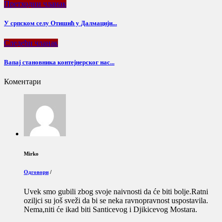
Претходни чланак
У српском селу Отишић у Далмацији...
Следећи чланак
Вапај становника контејнерског нас...
Коментари
Mirko
Одговори
/
Uvek smo gubili zbog svoje naivnosti da će biti bolje.Ratni
oziljci su još sveži da bi se neka ravnopravnost uspostavila.
Nema,niti će ikad biti Santicevog i Djikicevog Mostara.