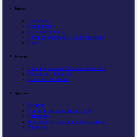
Вијести
Саопштења
Активности
Важне активности
Одбор за дијаспору и Србе у региону
Најаве
Култура
Промоције књига / Књижевне вечери
Фестивали / Концерти
Изложбе / Филмови
Друштво
Догађаји
Завичајне вечери / Крсне славе
Интервјуи
Колонизација и колонистичка насеља
Личности