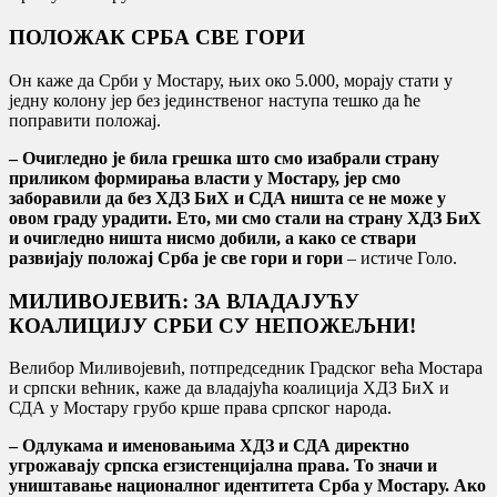
ПОЛОЖАК СРБА СВЕ ГОРИ
Он каже да Срби у Мостару, њих око 5.000, морају стати у
једну колону јер без јединственог наступа тешко да ће
поправити положај.
– Очигледно је била грешка што смо изабрали страну
приликом формирања власти у Мостару, јер смо
заборавили да без ХДЗ БиХ и СДА ништа се не може у
овом граду урадити.
Ето, ми смо стали на страну ХДЗ БиХ
и очигледно ништа нисмо добили, а како се ствари
развијају положај Срба је све гори и гори
– истиче Голо.
МИЛИВОЈЕВИЋ: ЗА ВЛАДАЈУЋУ
КОАЛИЦИЈУ СРБИ СУ НЕПОЖЕЉНИ!
Велибор Миливојевић, потпредседник Градског већа Мостара
и српски већник, каже да владајућа коалиција ХДЗ БиХ и
СДА у Мостару грубо крше права српског народа.
– Одлукама и именовањима ХДЗ и СДА директно
угрожавају српска егзистенцијална права. То значи и
уништавање националног идентитета Срба у Мостару. Ако