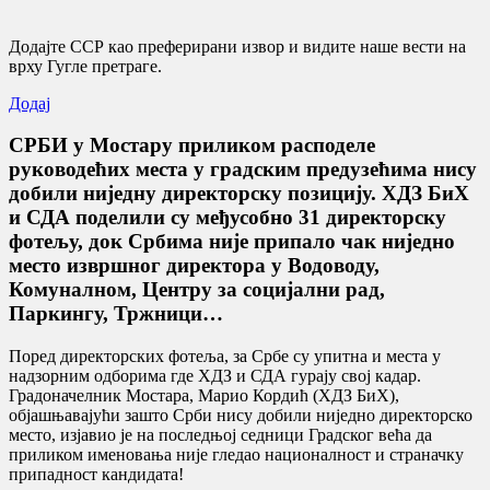
Додајте ССР као преферирани извор и видите наше вести на
врху Гугле претраге.
Додај
СРБИ у Мостару приликом расподеле
руководећих места у градским предузећима нису
добили ниједну директорску позицију. ХДЗ БиХ
и СДА поделили су међусобно 31 директорску
фотељу, док Србима није припало чак ниједно
место извршног директора у Водоводу,
Комуналном, Центру за социјални рад,
Паркингу, Тржници…
Поред директорских фотеља, за Србе су упитна и места у
надзорним одборима где ХДЗ и СДА гурају свој кадар.
Градоначелник Мостара, Марио Кордић (ХДЗ БиХ),
објашњавајући зашто Срби нису добили ниједно директорско
место, изјавио је на последњој седници Градског већа да
приликом именовања није гледао националност и страначку
припадност кандидата!