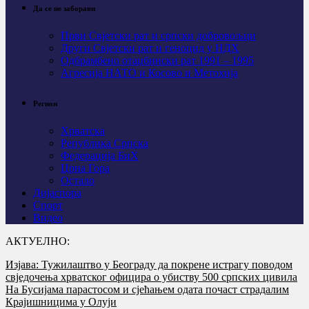
Да се не заборави
Први Свјeтски рат и српски добровољци
Други Свјетски рат и геноцид у НДХ
Одбрамбено отаџбински рат 1991 – 1995
Агресија НАТО и Косово и Метохија
Регион
Хрватска
Република Српска
Федерација БиХ
Црна Гора
Остало
Дијаспора
Спорт
Видео
АКТУЕЛНО:
Изјава: Тужилаштво у Београду да покрене истрагу поводом
свједочења хрватског официра о убиству 500 српских цивила
На Бусијама парастосом и сјећањем одата почаст страдалим
Крајишницима у Олуји