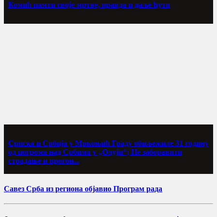
Комић памти своје мртве, правда и даље ћути
Српска и Србија у Мркоњић Граду обиљежиле 31 годину
од погрома над Србима у „Олуји“; Не заборавити
страдање и прогон...
Савез Срба из региона објавио Програм рада