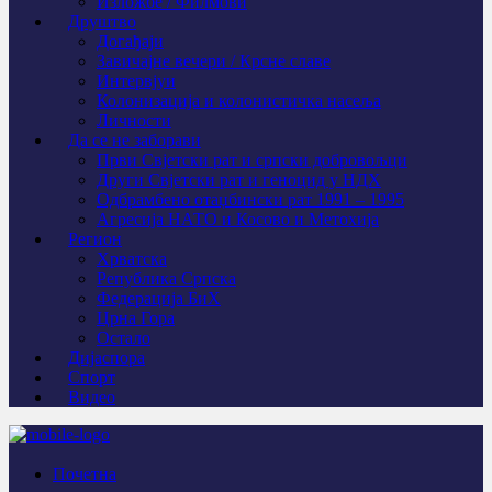
Изложбе / Филмови
Друштво
Догађаји
Завичајне вечери / Крсне славе
Интервјуи
Колонизација и колонистичка насеља
Личности
Да се не заборави
Први Свјeтски рат и српски добровољци
Други Свјетски рат и геноцид у НДХ
Одбрамбено отаџбински рат 1991 – 1995
Агресија НАТО и Косово и Метохија
Регион
Хрватска
Република Српска
Федерација БиХ
Црна Гора
Остало
Дијаспора
Спорт
Видео
Почетна