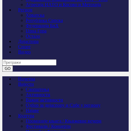
Агресија НАТО и Косово и Метохија
Регион
Хрватска
Република Српска
Федерација БиХ
Црна Гора
Остало
Дијаспора
Спорт
Видео
Почетна
Вијести
Саопштења
Активности
Важне активности
Одбор за дијаспору и Србе у региону
Најаве
Култура
Промоције књига / Књижевне вечери
Фестивали / Концерти