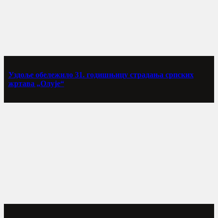
Уздоље обележило 31. годишњицу страдања српских
жртава „Олује“