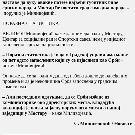
наставе да вуку овакве потезе највећи губитник биће
српски народ, а Мостар ће постати град само два народа –
поручио је Миливојевић.
ПОРАЗНА СТАТИСТИКА
ВЕЛИБОР Миливојевић каже да примера ради у Мостару,
Центар за социјални рад и Спортски савез, немају ниједног
запосленог српске националности.
– Поразна статистика је и да у Градској управи има мање
од пет одсто запослених који су се изјаснили као Срби
–
истиче Миливојевић.
Он каже да се за годину дана од избора дошло до одређених
промена и да је неколицина Срба запослена у градским
комисијама.
– Али последњим одлукама, да се Срби избаце из
комбинаторике око директорских места, владајућа
коалиција је послала јасну поруку шта мисли о нашој
заједници у Мостару
– каже Миливојевић.
С. Мишљеновић / Новости