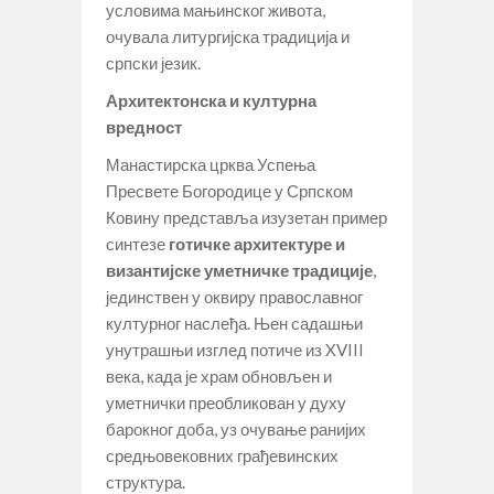
условима мањинског живота,
очувала литургијска традиција и
српски језик.
Архитектонска и културна
вредност
Манастирска црква Успења
Пресвете Богородице у Српском
Ковину представља изузетан пример
синтезе
готичке архитектуре и
византијске уметничке традиције
,
јединствен у оквиру православног
културног наслеђа. Њен садашњи
унутрашњи изглед потиче из XVIII
века, када је храм обновљен и
уметнички преобликован у духу
барокног доба, уз очување ранијих
средњовековних грађевинских
структура.