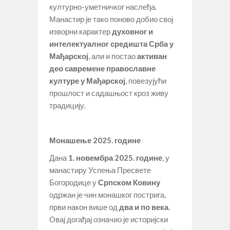
културно-уметничког наслеђа.
Манастир је тако поново добио свој
изворни карактер
духовног и
интелектуалног средишта Срба у
Мађарској
, али и постао
активан
део савремене православне
културе у
Мађарској
, повезујући
прошлост и садашњост кроз живу
традицију.
Монашење 2025. године
Дана
1. новембра 2025. године
, у
манастиру Успења Пресвете
Богородице у
Српском Ковину
одржан је чин монашког пострига,
први након више од
два и по века
.
Овај догађај означио је историјски