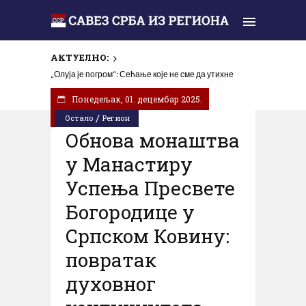
АКТУЕЛНО:
„Олуја је погром“: Сећање које не сме да утихне
Понедељак, 01. децембар 2025.
/
Остало
Регион
Обнова монаштва
у Манастиру
Успења Пресвете
Богородице у
Српском Ковину:
повратак
духовног