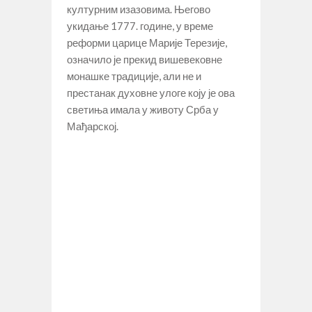
културним изазовима. Његово
укидање 1777. године, у време
реформи царице Марије Терезије,
означило је прекид вишевековне
монашке традиције, али не и
престанак духовне улоге коју је ова
светиња имала у животу Срба у
Мађарској.