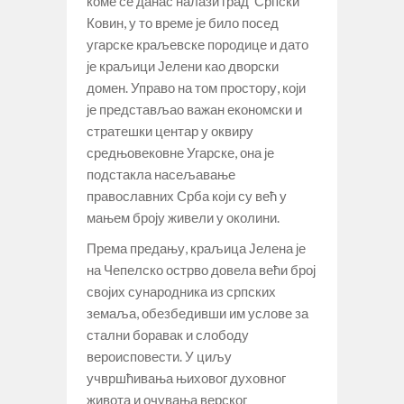
коме се данас налази град Српски
Ковин, у то време је било посед
угарске краљевске породице и дато
је краљици Јелени као дворски
домен. Управо на том простору, који
је представљао важан економски и
стратешки центар у оквиру
средњовековне Угарске, она је
подстакла насељавање
православних Срба који су већ у
мањем броју живели у околини.
Према предању, краљица Јелена је
на Чепелско острво довела већи број
својих сународника из српских
земаља, обезбедивши им услове за
стални боравак и слободу
вероисповести. У циљу
учвршћивања њиховог духовног
живота и очувања верског