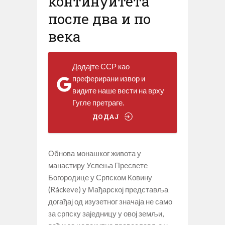
континуитета
после два и по
века
Додајте ССР као
преферирани извор и
видите наше вести на врху
Гугле претраге.
ДОДАЈ
Обнова монашког живота у
манастиру Успења Пресвете
Богородице у Српском Ковину
(Ráckeve) у Мађарској представља
догађај од изузетног значаја не само
за српску заједницу у овој земљи,