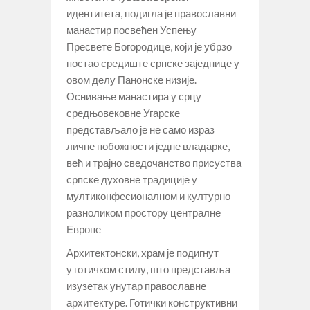
идентитета, подигла је православни
манастир посвећен Успењу
Пресвете Богородице, који је убрзо
постао средиште српске заједнице у
овом делу Панонске низије.
Оснивање манастира у срцу
средњовековне Угарске
представљало је не само израз
личне побожности једне владарке,
већ и трајно сведочанство присуства
српске духовне традиције у
мултиконфесионалном и културно
разноликом простору централне
Европе
Архитектонски, храм је подигнут
у готичком стилу, што представља
изузетак унутар православне
архитектуре. Готички конструктивни