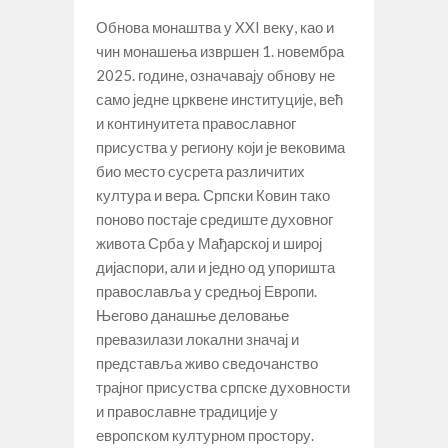
Обнова монаштва у XXI веку, као и
чин монашења извршен 1. новембра
2025. године, означавају обнову не
само једне црквене институције, већ
и континуитета православног
присуства у региону који је вековима
био место сусрета различитих
култура и вера. Српски Ковин тако
поново постаје средиште духовног
живота Срба у Мађарској и широј
дијаспори, али и једно од упоришта
православља у средњој Европи.
Његово данашње деловање
превазилази локални значај и
представља живо сведочанство
трајног присуства српске духовности
и православне традиције у
европском културном простору.