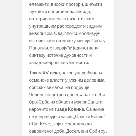
елементи, високи прозори, шиљати
лукови и полигонална апсида,
интегрисани су са византијским
унутрашњим распоредом и зидним
живописом. Овај спој симболизује
историјску и теолошку мисију Срба у
Панонији, стварајући јединствену
синтезу источне духовности и
западноевропске уметности.
Током
XV века
, након учвршћивања
османске власти у јужним деловима
српских земаља, на подручје
Чепелског острва досељава се већи
број Срба из области јужног Баната,
нарочито из
града Ковина
. Са њима
се учвршћује и назив „Српски Ковин“
(Rác-Kevе), који се задржао до
савременог доба. Досељени Срби су,