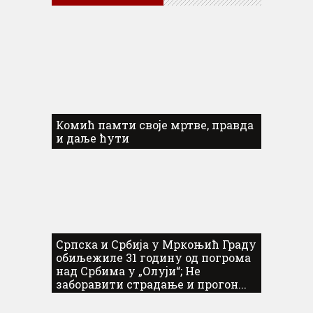
Комић памти своје мртве, правда
и даље ћути
Српска и Србија у Мркоњић Граду
обиљежиле 31 годину од погрома
над Србима у „Олуји“; Не
заборавити страдање и прогон...