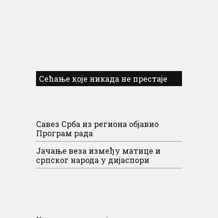
Сећање које никада не престаје
Савез Срба из региона објавио
Програм рада
Јачање веза између матице и
српског народа у дијаспори