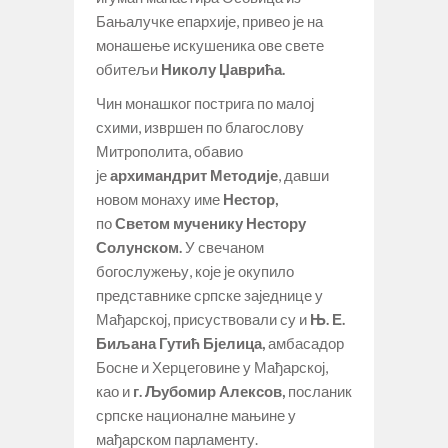
Бањалучке епархије, привео је на
монашење искушеника ове свете
обитељи
Николу Џаврића
.
Чин монашког пострига по малој
схими, извршен по благослову
Митрополита, обавио
је
архимандрит Методије
, давши
новом монаху име
Нестор
,
по
Светом мученику Нестору
Солунском
.
У свечаном
богослужењу, које је окупило
представнике српске заједнице у
Мађарској, присуствовали су и
Њ. Е.
Биљана Гутић Бјелица
,
амбасадор
Босне и Херцеговине у Мађарској,
као и
г. Љубомир Алексов
,
посланик
српске националне мањине у
мађарском парламенту.