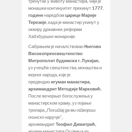
тренутак у животу манастира, чији је
монашки континуитет прекинут
1777.
године
наредбом
царице Марије
Терезије
, када је манастир укинут у
оквиру државних реформи
Хабзбуршке монархије.
Сабрањем је началствовао
Његово
Високопреосвештенство
Митрополит будимски г. Лукијан
,
уз учешће свештенства, монаштва и
верног народа, које је
предводио
игуман манастира,
архимандрит Методије Марковић
.
После вечерњег богослужења у
манастирском храму, уз појање
тропара
„Похитај да ми отвориш
очинско наручје“
,
архимандрит
Теофил Димитрић
,
игуман манастира Осовица из