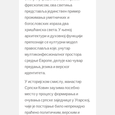
фрескописом, ова светиња
представља јединствен пример
прожимања уметничких и
богословских израза два
хришћанска света. У њеној
архитектури и духовној функцији
препознаје се културни модел
православља које, унутар
мултиконфесионалног простора
средње Европе, делује као чувар
предања, језика и верског
идентитета.
У историјском смислу, манастир
Српски Ковин заузима посебно
место у процесу формирања и
очувања српске заједнице у Угарској,
чије је постојање било непрекидно
праћено политичким, верским и