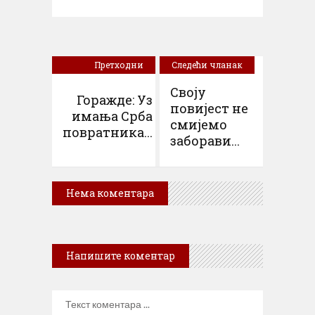
Претходни
Следећи чланак
чланак
Своју
Горажде: Уз
повијест не
имања Срба
смијемо
повратника...
заборави...
Нема коментара
Напишите коментар