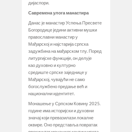
дијаспори.
Савремена улога манастира
Данас је манастир Успења Пресвете
Богородице једини активни мушки
православни манастир у
Мађарској и најстарија српска
задужбина на мађарском тлу. Поред
литургијске функције, он делује
као духовно и културно
средиште српске заједнице у
Мађарској, чувајући не само
богослужбено предање већ и
национални идентитет.
Монашење у Српском Ковину 2025.
године има историјски и духовни
значај који превазилази локалне
оквире. Оно представља повратак
прекинутог монашког континуитета,