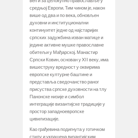
већ и за целокупно православље у
средњој Европи. Тим чином је, након
више од два и по века, обновљен
духовни и институционални
континуитет једне од најстаријих
српских задужбина изван матице и
једине активне мушке православне
обитељи у Мађарској. Манастир
Српски Ковин, основан у XII веку, има
вишеструку вредност у оквирима
европске културне баштине и
представља сведочанство раног
присуства српске духовности на тлу
Панонске низије и симбол
интеграције византијске традиције у
простор западноевропске
цивилизације.
Као грађевина подигнута у готичком
стилу и украшена византијским