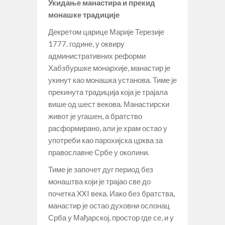
Укидање манастира и прекид
монашке традиције
Декретом царице Марије Терезије
1777. године, у оквиру
административних реформи
Хабзбуршке монархије, манастир је
укинут као монашка установа. Тиме је
прекинута традиција која је трајала
више од шест векова. Манастирски
живот је угашен, а братство
расформирано, али је храм остао у
употреби као парохијска црква за
православне Србе у околини.
Тиме је започет дуг период без
монаштва који је трајао све до
почетка XXI века. Иако без братства,
манастир је остао духовни ослонац
Срба у Мађарској, простор где се, и у