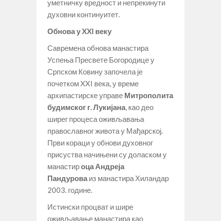
уметничку вредност и непрекинути
духовни континуитет.
Обнова у XXI веку
Савремена обнова манастира
Успења Пресвете Богородице у
Српском Ковину започела је
почетком XXI века, у време
архипастирске управе
Митрополита
будимског г. Лукијана
, као део
ширег процеса оживљавања
православног живота у Мађарској.
Први кораци у обнови духовног
присуства начињени су доласком у
манастир
оца Андреја
Пандурова
из манастира Хиландар
2003. године.
Истински процват и шире
оживљавање манастира као