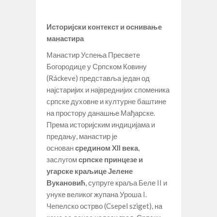
Историјски контекст и оснивање
манастира
Манастир Успења Пресвете
Богородице у Српском Ковину
(Ráckeve) представља један од
најстаријих и највреднијих споменика
српске духовне и културне баштине
на простору данашње Мађарске.
Према историјским индицијама и
предању, манастир је
основан
средином XII века
,
заслугом
српске принцезе и
угарске краљице Јелене
Вукановић
, супруге краља Беле II и
унуке великог жупана Уроша I.
Чепелско острво (Csepel sziget), на