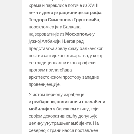
храма и параклиса потиче из XVIII
века и
дело је радионице зографа
Теодора Симеонова Грунтовића
,
пореклом са југа Балкана,
највероватније из
Мосхопоље
у
јужној Албанији. Његов рад
представља зрелу фазу балканског
поствизантијског сликарства, у којој
се традиционални иконографски
програм прилагођава
архитектонском простору западне
провенијенције.
У истом периоду израђен је
и
резбарени, осликани и позлаћени
мобилијар
у барокном стилу, који
својом декоративношћу допуњује
целину унутрашњег амбијента. На
северној страни наоса постављен