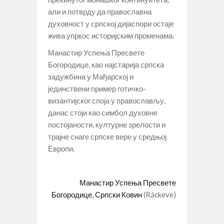
али и потврду да православна
духовност у српској дијаспори остаје
жива упркос историјским променама.
Манастир Успења Пресвете
Богородице, као најстарија српска
задужбина у Мађарској и
јединствени пример готичко-
византијског споја у православљу,
данас стоји као симбол духовне
постојаности, културне зрелости и
трајне снаге српске вере у средњој
Европи.
Манастир Успења Пресвете
Богородице, Српски Ковин
(Ráckeve)