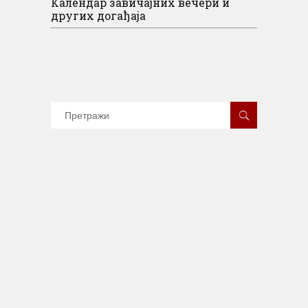
Календар завичајних вечери и
других догађаја