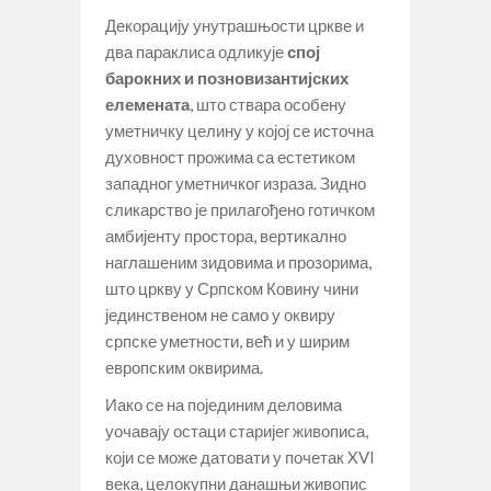
Декорацију унутрашњости цркве и
два параклиса одликује
спој
барокних и позновизантијских
елемената
, што ствара особену
уметничку целину у којој се источна
духовност прожима са естетиком
западног уметничког израза. Зидно
сликарство је прилагођено готичком
амбијенту простора, вертикално
наглашеним зидовима и прозорима,
што цркву у Српском Ковину чини
јединственом не само у оквиру
српске уметности, већ и у ширим
европским оквирима.
Иако се на појединим деловима
уочавају остаци старијег живописа,
који се може датовати у почетак XVI
века, целокупни данашњи живопис