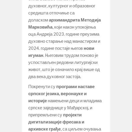
духовног, културног и образовног
средишта отпочиње са
доласком
архимандрита Методија
Марковића
, који након упокојења
оца Андреја 2023. године преузима
духовно старање над манастиром и
2024. године постаје његов
нови
игуман
. Његовим трудом поново је
успостављен редовни литургијски
живот, што је означило крај више од
два века духовног застоја.
Покренути су
програми наставе
српског језика, веронауке и
историје
намењени деци и младима
српске заједнице у Мађарској, и
припремљени су
пројекти
дигитализације фресака и
архивске грађе
, са циљем очувања