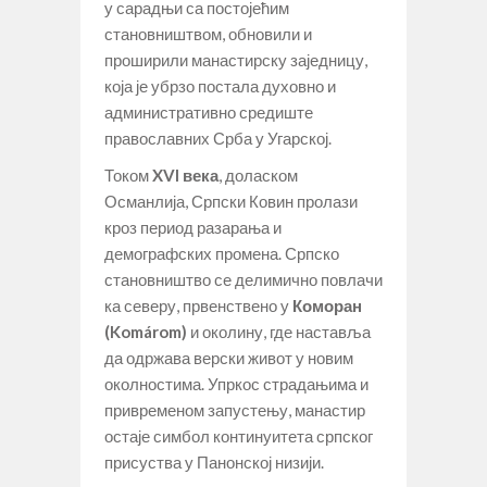
у сарадњи са постојећим
становништвом, обновили и
проширили манастирску заједницу,
која је убрзо постала духовно и
административно средиште
православних Срба у Угарској.
Током
XVI века
, доласком
Османлија, Српски Ковин пролази
кроз период разарања и
демографских промена. Српско
становништво се делимично повлачи
ка северу, првенствено у
Коморан
(Komárom)
и околину, где наставља
да одржава верски живот у новим
околностима. Упркос страдањима и
привременом запустењу, манастир
остаје симбол континуитета српског
присуства у Панонској низији.