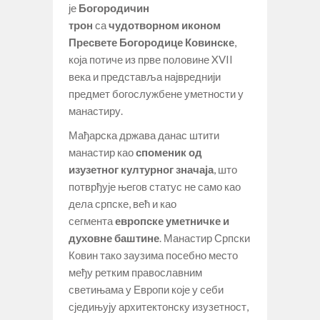
је
Богородичин
трон
са
чудотворном иконом
Пресвете Богородице
Ковинске
,
која потиче из прве половине XVII
века и представља највреднији
предмет богослужбене уметности у
манастиру.
Мађарска држава данас штити
манастир као
споменик од
изузетног културног значаја
, што
потврђује његов статус не само као
дела српске, већ и као
сегмента
европске уметничке и
духовне баштине
. Манастир Српски
Ковин тако заузима посебно место
међу ретким православним
светињама у Европи које у себи
сједињују архитектонску изузетност,