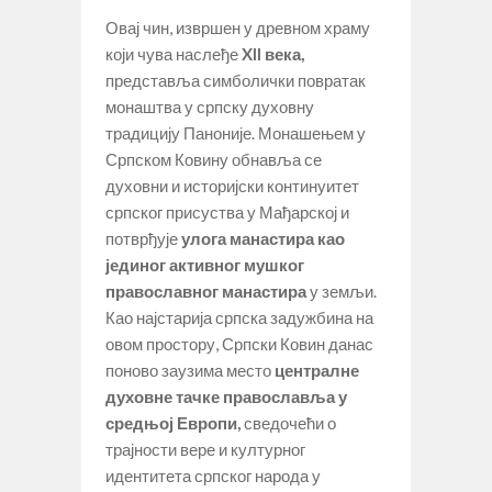
Овај чин, извршен у древном храму
који чува наслеђе
XII века
,
представља симболички повратак
монаштва у српску духовну
традицију Паноније. Монашењем у
Српском Ковину обнавља се
духовни и историјски континуитет
српског присуства у Мађарској и
потврђује
улога манастира као
јединог активног мушког
православног манастира
у земљи.
Као најстарија српска задужбина на
овом простору, Српски Ковин данас
поново заузима место
централне
духовне тачке православља у
средњој Европи
,
сведочећи о
трајности вере и културног
идентитета српског народа у