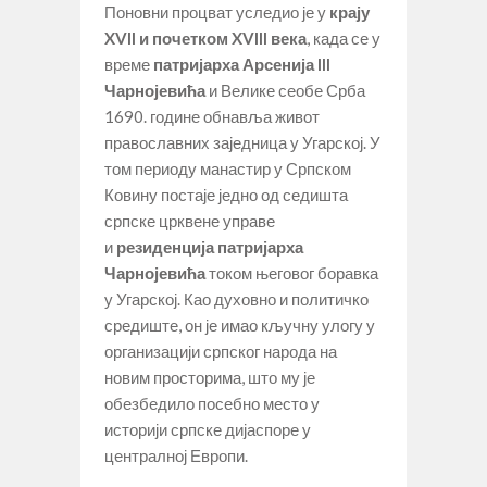
Поновни процват уследио је у
крају
XVII и почетком XVIII века
, када се у
време
патријарха Арсенија III
Чарнојевића
и Велике сеобе Срба
1690. године обнавља живот
православних заједница у Угарској. У
том периоду манастир у Српском
Ковину постаје једно од седишта
српске црквене управе
и
резиденција патријарха
Чарнојевића
током његовог боравка
у Угарској. Као духовно и политичко
средиште, он је имао кључну улогу у
организацији српског народа на
новим просторима, што му је
обезбедило посебно место у
историји српске дијаспоре у
централној Европи.