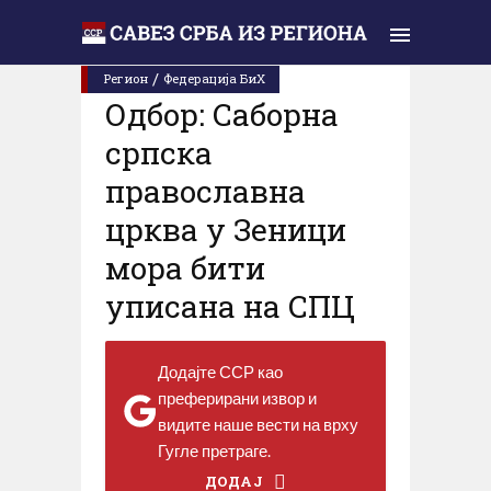
Cреда, 28. јануар 2026.
/
Регион
Федерација БиХ
Одбор: Саборна
српска
православна
црква у Зеници
мора бити
уписана на СПЦ
Додајте ССР као
преферирани извор и
видите наше вести на врху
Гугле претраге.
ДОДАЈ