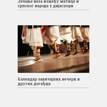
Јачање веза између матице и
српског народа у дијаспори
Календар завичајних вечери и
других догађаја