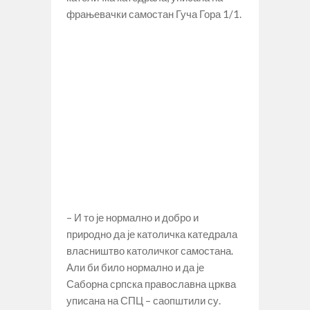
фрањевачки самостан Гуча Гора 1/1.
– И то је нормално и добро и
природно да је католичка катедрала
власништво католичког самостана.
Али би било нормално и да је
Саборна српска православна црква
уписана на СПЦ – саопштили су.