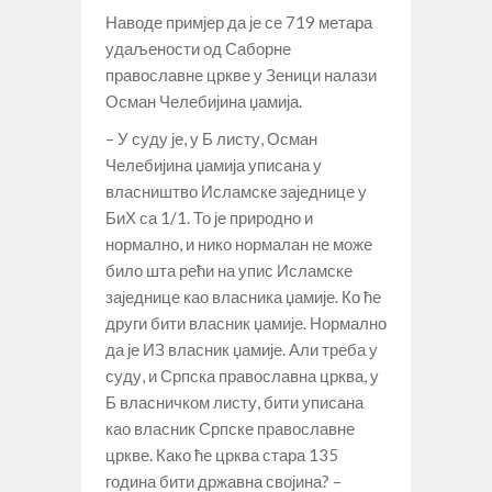
Наводе примјер да је се 719 метара
удаљености од Саборне
православне цркве у Зеници налази
Осман Челебијина џамија.
– У суду је, у Б листу, Осман
Челебијина џамија уписана у
власништво Исламске заједнице у
БиХ са 1/1. То је природно и
нормално, и нико нормалан не може
било шта рећи на упис Исламске
заједнице као власника џамије. Ко ће
други бити власник џамије. Нормално
да је ИЗ власник џамије. Али треба у
суду, и Српска православна црква, у
Б власничком листу, бити уписана
као власник Српске православне
цркве. Како ће црква стара 135
година бити државна својина? –