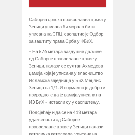
Саборна српска православна црква у
Зеници уписана би морала бити
уписана на СПЦ, саопштио је Одбор
за заштиту права Срба у ФБиХ.
– На 876 метара ваздушне даљине
од Саборне православне цркве у
Зеници, налази се султан Ахмедова
џамија која је уписана у власништво
Исламска заједница у БиХ Меџлис
Зеница са 1/1. И нормално је добро и
природно је да је џамија уписана на
ИЗ БиХ – истакли су у саопштењу.
Подсјећају и да се на 418 метара
удаљености од Саборне
православне цркве у Зеници налази
католичка катедрала, уписана на