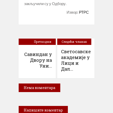
закључили су у Одбору.
Извор:
РТРС
Претходни
Следећи чланак
чланак
Светосавске
Савиндан у
академије у
Двору на
Лици и
Уни...
Дал...
Нема коментара
Напишите коментар