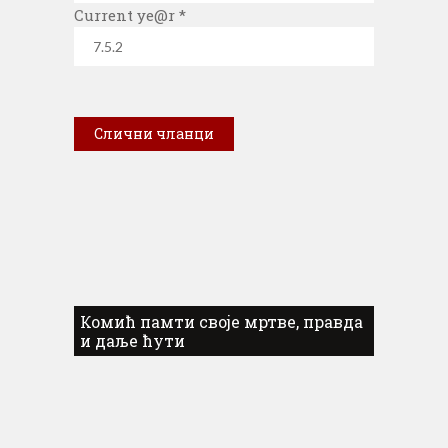
Current ye@r
*
Слични чланци
Комић памти своје мртве, правда
и даље ћути