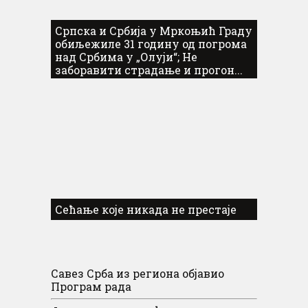
Српска и Србија у Мркоњић Граду
обиљежиле 31 годину од погрома
над Србима у „Олуји“; Не
заборавити страдање и прогон...
Сећање које никада не престаје
Савез Срба из региона објавио
Програм рада