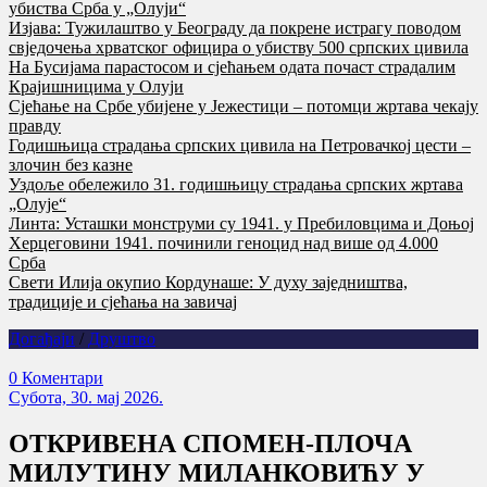
убиства Срба у „Олуји“
Изјава: Тужилаштво у Београду да покрене истрагу поводом
свједочења хрватског официра о убиству 500 српских цивила
На Бусијама парастосом и сјећањем одата почаст страдалим
Крајишницима у Олуји
Сјећање на Србе убијене у Јежестици – потомци жртава чекају
правду
Годишњица страдања српских цивила на Петровачкој цести –
злочин без казне
Уздоље обележило 31. годишњицу страдања српских жртава
„Олује“
Линта: Усташки монструми су 1941. у Пребиловцима и Доњој
Херцеговини 1941. починили геноцид над више од 4.000
Срба
Свети Илија окупио Кордунаше: У духу заједништва,
традиције и сјећања на завичај
Догађаји
/
Друштво
0 Коментари
Субота, 30. мај 2026.
ОТКРИВЕНА СПОМЕН-ПЛОЧА
МИЛУТИНУ МИЛАНКОВИЋУ У