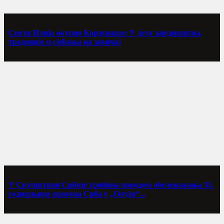
Свети Илија окупио Кордунаше: У духу заједништва,
традиције и сјећања на завичај
У Скупштини Србије трибина поводом обележавања 31.
годишњице прогона Срба у „Олуји“...