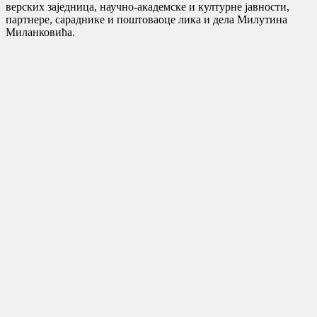
верских заједница, научно-академске и културне јавности,
партнере, сараднике и поштоваоце лика и дела Милутина
Миланковића.