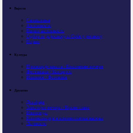
Вијести
Саопштења
Активности
Важне активности
Одбор за дијаспору и Србе у региону
Најаве
Култура
Промоције књига / Књижевне вечери
Фестивали / Концерти
Изложбе / Филмови
Друштво
Догађаји
Завичајне вечери / Крсне славе
Интервјуи
Колонизација и колонистичка насеља
Личности