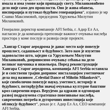
имала и има умове који припадају свету. Миланковићево
дело није само део прошлости. Оно је жива обавеза,
инспирација и путоказ будућим генерацијама
“, изјавио је мр
Славко Максимовић, председник Удружења Милутин
Миланковић.
Генерални директор компаније AFI Serbia, г. Адир Ел Ал,
нагласио је да компанија препознаје важност очувања наслеђа
простора у коме послује и развија своје пројекте.
„
Хангар Старог аеродрома је данас место које повезује
прошлост, садашњост и будућност. Зато нам је изузетно
задовољство што, заједно са Удружењем Милутин
Миланковић, доприносимо очувању сећања на дело
великог научника и инжењера. Поред реконструкције
Хангара Старог аеродрома, компанија
AFI
Serbia
оставила
је и сопствени трајни допринос инсталацијом уметничког
дела под називом
„
Celestial
Dance
of
Milutin
Milankovi
ć
“,
које симболично повезује науку, уметност, историју и
будућност, потврђујући значај очувања културне баштине
кроз савремени израз. Верујемо да одржив и одговоран
развој подразумева стратешко повезивање наслеђа,
савремених потреба и дугорочних инвестиција које
обликују будућност
“, рекао је г. Адир Ел Ал, CEO компаније
AFI Serbia.