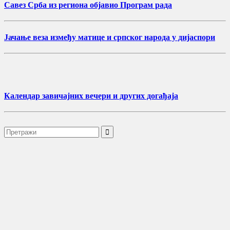
Савез Срба из региона објавио Програм рада
Јачање веза између матице и српског народа у дијаспори
Календар завичајних вечери и других догађаја