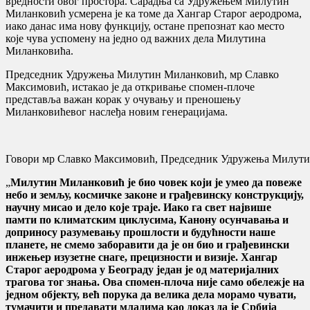
вредности овог простора. Сарадња са Удружењем Милутин
Миланковић усмерена је ка томе да Хангар Старог аеродрома,
иако данас има нову функцију, остане препознат као место
које чува успомену на једно од важних дела Милутина
Миланковића.
Председник Удружења Милутин Миланковић, мр Славко
Максимовић, истакао је да откривање спомен-плоче
представља важан корак у очувању и преношењу
Миланковићевог наслеђа новим генерацијама.
Говори мр Славко Максимовић, Председник Удружења Милути
„
Милутин Миланковић је био човек који је умео да повеже
небо и земљу, космичке законе и грађевинску конструкцију,
научну мисао и дело које траје. Иако га свет највише
памти по климатским циклусима, Канону осунчавања и
доприносу разумевању прошлости и будућности наше
планете, не смемо заборавити да је он био и грађевински
инжењер изузетне снаге, прецизности и визије. Хангар
Старог аеродрома у Београду један је од материјалних
трагова тог знања. Ова спомен-плоча није само обележје на
једном објекту, већ порука да велика дела морамо чувати,
тумачити и предавати младима као доказ да је Србија