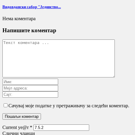
Видовдански сабор "Јединство...
Нема коментара
Напишите коментар
Сачувај моје податке у претраживачу за следећи коментар.
Current ye@r
*
Слични чланци