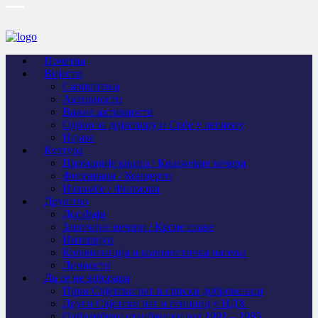
Почетна
Вијести
Саопштења
Активности
Важне активности
Одбор за дијаспору и Србе у региону
Најаве
Култура
Промоције књига / Књижевне вечери
Фестивали / Концерти
Изложбе / Филмови
Друштво
Догађаји
Завичајне вечери / Крсне славе
Интервјуи
Колонизација и колонистичка насеља
Личности
Да се не заборави
Први Свјeтски рат и српски добровољци
Други Свјетски рат и геноцид у НДХ
Одбрамбено отаџбински рат 1991 – 1995