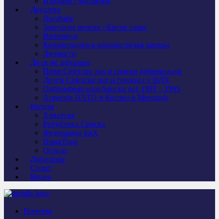
Изложбе / Филмови
Друштво
Догађаји
Завичајне вечери / Крсне славе
Интервјуи
Колонизација и колонистичка насеља
Личности
Да се не заборави
Први Свјeтски рат и српски добровољци
Други Свјетски рат и геноцид у НДХ
Одбрамбено отаџбински рат 1991 – 1995
Агресија НАТО и Косово и Метохија
Регион
Хрватска
Република Српска
Федерација БиХ
Црна Гора
Остало
Дијаспора
Спорт
Видео
Почетна