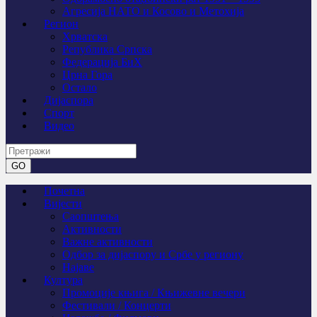
Агресија НАТО и Косово и Метохија
Регион
Хрватска
Република Српска
Федерација БиХ
Црна Гора
Остало
Дијаспора
Спорт
Видео
Почетна
Вијести
Саопштења
Активности
Важне активности
Одбор за дијаспору и Србе у региону
Најаве
Култура
Промоције књига / Књижевне вечери
Фестивали / Концерти