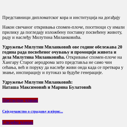
Представници дипломатског кора и институција на догађају
Након свечаног откривања спомен-плоче, посетиоци су имали
прилику да погледају изложбену поставку посвећену животу,
раду и наслеђу Милутина Миланковића.
Удружење Милутин Миланковић ове године обележава 20
година рада посвећеног очувању и промоцији живота и
дела Милутина Миланковића.
Откривање спомен-плоче на
Хангару Старог аеродрома зато представља не само чин
сећања, већ и поруку да наслеђе живи онда када се претвара у
знање, инспирацију и путоказ за будуће генерације.
Удружењe Милутин Миланковић:
Наташа Максимовић и Марина Булатовић
Претходни чланак
Свједочанство о страдању и вјери:...
Следећи чланак