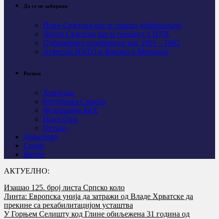
Да се не заборави
Први Свјeтски рат и српски добровољци
Други Свјетски рат и геноцид у НДХ
Одбрамбено отаџбински рат 1991 – 1995
Агресија НАТО и Косово и Метохија
Регион
Хрватска
Република Српска
Федерација БиХ
Црна Гора
Остало
Дијаспора
Спорт
Видео
АКТУЕЛНО:
Изашао 125. број листа Српско коло
Линта: Европска унија да затражи од Владе Хрватске да
прекине са рехабилитацијом усташтва
У Горњем Селишту код Глине обиљежена 31 година од