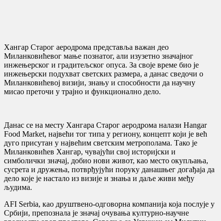
Хангар Старог аеродрома представља важан део
Миланковићевог мање познатог, али изузетно значајног
инжењерског и градитељског опуса. За своје време био је
инжењерски подухват светских размера, а данас сведочи о
Миланковићевој визији, знању и способности да научну
мисао преточи у трајно и функционално дело.
Данас се на месту Хангара Старог аеродрома налази Hangar
Food Market, највећи тог типа у региону, концепт који је већ
дуго присутан у највећим светским метрополама. Тако је
Миланковићев Хангар, чувајући свој историјски и
симболички значај, добио нови живот, као место окупљања,
сусрета и дружења, потврђујући поруку данашњег догађаја да
дело које је настало из визије и знања и даље живи међу
људима.
AFI Serbia, као друштвено-одговорна компанија која послује у
Србији, препознала је значај очувања културно-научне