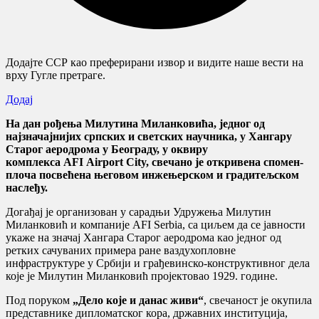
Додајте ССР као преферирани извор и видите наше вести на
врху Гугле претраге.
Додај
На дан рођења Милутина Миланковића, једног од
најзначајнијих српских и светских научника, у Хангару
Старог аеродрома у Београду, у оквиру
комплекса AFI Airport City, свечано је откривена спомен-
плоча посвећена његовом инжењерском и градитељском
наслеђу.
Догађај је организован у сарадњи Удружења Милутин
Миланковић и компаније AFI Serbia, са циљем да се јавности
укаже на значај Хангара Старог аеродрома као једног од
ретких сачуваних примера ране ваздухопловне
инфраструктуре у Србији и грађевинско-конструктивног дела
које је Милутин Миланковић пројектовао 1929. године.
Под поруком
„Дело које и данас живи“
, свечаност је окупила
представнике дипломатског кора, државних институција,