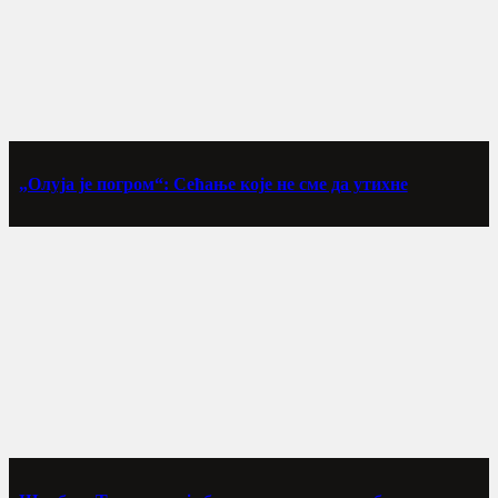
„Олуја је погром“: Сећање које не сме да утихне