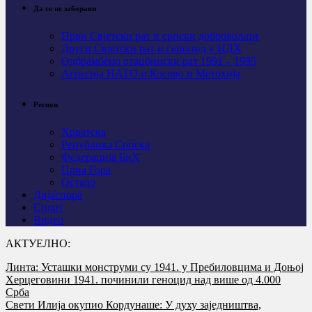
Да се не заборави
Први Свјeтски рат и српски добровољци
Други Свјетски рат и геноцид у НДХ
Одбрамбено отаџбински рат 1991 – 1995
Агресија НАТО и Косово и Метохија
Регион
Хрватска
Република Српска
Федерација БиХ
Црна Гора
Остало
Дијаспора
Спорт
Видео
АКТУЕЛНО:
Линта: Усташки монструми су 1941. у Пребиловцима и Доњој
Херцеговини 1941. починили геноцид над више од 4.000
Срба
Свети Илија окупио Кордунаше: У духу заједништва,