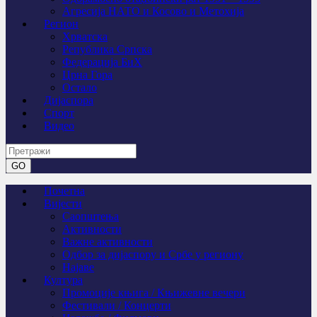
Агресија НАТО и Косово и Метохија
Регион
Хрватска
Република Српска
Федерација БиХ
Црна Гора
Остало
Дијаспора
Спорт
Видео
Почетна
Вијести
Саопштења
Активности
Важне активности
Одбор за дијаспору и Србе у региону
Најаве
Култура
Промоције књига / Књижевне вечери
Фестивали / Концерти