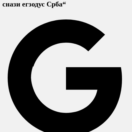
снази егзодус Срба“