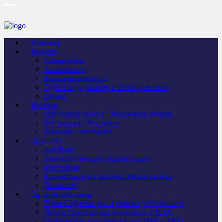
Почетна
Вијести
Саопштења
Активности
Важне активности
Одбор за дијаспору и Србе у региону
Најаве
Култура
Промоције књига / Књижевне вечери
Фестивали / Концерти
Изложбе / Филмови
Друштво
Догађаји
Завичајне вечери / Крсне славе
Интервјуи
Колонизација и колонистичка насеља
Личности
Да се не заборави
Први Свјeтски рат и српски добровољци
Други Свјетски рат и геноцид у НДХ
Одбрамбено отаџбински рат 1991 – 1995