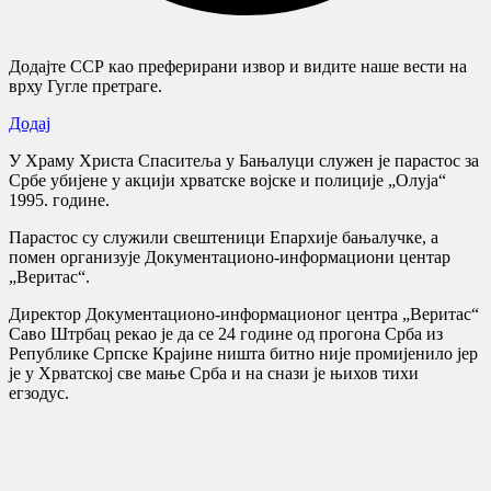
Додајте ССР као преферирани извор и видите наше вести на
врху Гугле претраге.
Додај
У Храму Христа Спаситеља у Бањалуци служен је парастос за
Србе убијене у акцији хрватске војске и полиције „Олуја“
1995. године.
Парастос су служили свештеници Епархије бањалучке, а
помен организује Документационо-информациони центар
„Веритас“.
Директор Документационо-информационог центра „Веритас“
Саво Штрбац рекао је да се 24 године од прогона Срба из
Републике Српске Крајине ништа битно није промијенило јер
је у Хрватској све мање Срба и на снази је њихов тихи
егзодус.