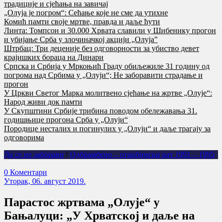
традиције и сјећања на завичај
„Олуја је погром“: Сећање које не сме да утихне
Комић памти своје мртве, правда и даље ћути
Линта: Томпсон и 30.000 Хрвата славили у Шибенику прогон
и убијање Срба у злочиначкој акцији „Олуја”
Штрбац: Три деценије без одговорности за убиство девет
крајишких бораца на Динари
Српска и Србија у Мркоњић Граду обиљежиле 31 годину од
погрома над Србима у „Олуји“; Не заборавити страдање и
прогон
У Цркви Светог Марка молитвено сјећање на жртве „Олује“:
Народ живи док памти
У Скупштини Србије трибина поводом обележавања 31.
годишњице прогона Срба у „Олуји“
Породице несталих и погинулих у „Олуји“ и даље трагају за
одговорима
Да се не заборави
/
Одбрамбено – отаџбински рат 1991 – 1995
0 Коментари
Уторак, 06. август 2019.
Парастос жртвама „Олује“ у
Бањалуци: „У Хрватској и даље на