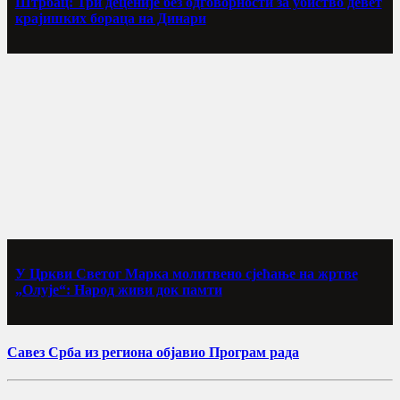
Штрбац: Три деценије без одговорности за убиство девет
крајишких бораца на Динари
У Цркви Светог Марка молитвено сјећање на жртве
„Олује“: Народ живи док памти
Савез Срба из региона објавио Програм рада