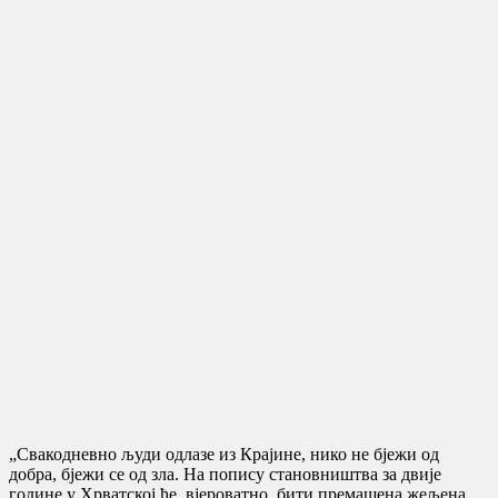
„Свакодневно људи одлазе из Крајине, нико не бјежи од
добра, бјежи се од зла. На попису становништва за двије
године у Хрватској ће, вјероватно, бити премашена жељена