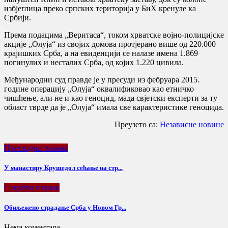
избјеглица преко српских територија у БиХ кренуле ка
Србији.
Према подацима „Веритаса“, током хрватске војно-полицијске
акције „Олуја“ из својих домова протјерано више од 220.000
крајишких Срба, а на евиденцији се налазе имена 1.869
погинулих и несталих Срба, од којих 1.220 цивила.
Међународни суд правде је у пресуди из фебруара 2015.
године операцију „Олуја“ оквалификовао као етничко
чишћење, али не и као геноцид, мада свјетски експерти за ту
област тврде да је „Олуја“ имала све карактеристике геноцида.
Преузето са:
Независне новине
Претходни чланак
У манастиру Крушедол сећање на стр...
Следећи чланак
Обиљежено страдањe Срба у Новом Гр...
Нема коментара