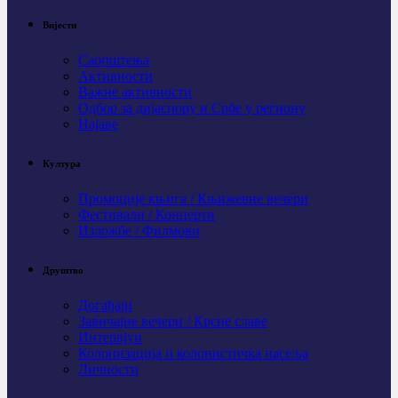
Вијести
Саопштења
Активности
Важне активности
Одбор за дијаспору и Србе у региону
Најаве
Култура
Промоције књига / Књижевне вечери
Фестивали / Концерти
Изложбе / Филмови
Друштво
Догађаји
Завичајне вечери / Крсне славе
Интервјуи
Колонизација и колонистичка насеља
Личности