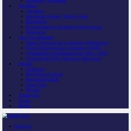
Изложбе / Филмови
Друштво
Догађаји
Завичајне вечери / Крсне славе
Интервјуи
Колонизација и колонистичка насеља
Личности
Да се не заборави
Први Свјeтски рат и српски добровољци
Други Свјетски рат и геноцид у НДХ
Одбрамбено отаџбински рат 1991 – 1995
Агресија НАТО и Косово и Метохија
Регион
Хрватска
Република Српска
Федерација БиХ
Црна Гора
Остало
Дијаспора
Спорт
Видео
Почетна