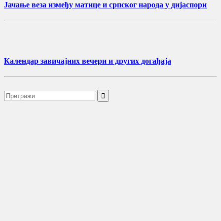
Јачање веза између матице и српског народа у дијаспори
Календар завичајних вечери и других догађаја