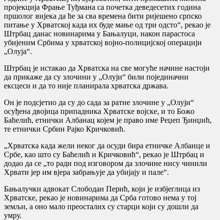
пројекција Фрање Туђмана са почетка деведесетих година
пршолог вијека да ће за сва времена бити ријешено српско
питање у Хрватској када их буде мање од три одсто“, рекао је
Штрбац данас новинарима у Бањалуци, након парастоса
убијеним Србима у хрватској војно-полицијској операцији
„Олуја“.
Штрбац је истакао да Хрватска на све могуће начине настоји
да прикаже да су злочини у „Олуји“ били појединачни
ексцеси и да то није планирала хрватска држава.
Он је подсјетио да су до сада за ратне злочине у „Олуји“
осуђена двојица припадника Хрватске војске, и то Божо
Баћелић, етнички Албанац којем је право име Реџеп Ђинџић,
те етнички Србин Рајко Кричковић.
„Хрватска када жели неког да осуди бира етничке Албанце и
Србе, као што су Баћелић и Кричковић“, рекао је Штрбац и
додао да се „то ради под изговором да злочине нису чинили
Хрвати јер им вјера забрањује да убијају и пале“.
Бањалучки адвокат Слободан Перић, који је избјеглица из
Хрватске, рекао је новинарима да Срба готово нема у тој
земљи, а оно мало преосталих су старци који су дошли да
умру.