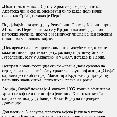
„Политичког живота Срба у Хрватској скоро да и нема.
Хрватска чини све да онемогући било какав политички
повратак Срба“, истакао је Перић.
Подсјећајући на догађаје у Републици Српској Крајини прије
24 године, Перић каже да се у Крајини догодио један од
најтежих злочина, прогона и етничког чишћења над српским
цивилима у прошлом вијеку.
„Помирење на овим просторима није могуће све док се не
каже истина о протеклом рату, распаду и рушењу бивше
Југославије, рату у Хрватској и у БиХ“, истакао је Перић.
Централна манифестација обиљежавања Дана сјећања на
страдале и прогнане Србе у хрватској оружаној акцији „Олуја“
одржана је синоћ испред Манастира Крушедол у присуству
највиших званичника Републике Српске и Србије.
Акција „Олуја“ почела је 4. августа 1995. године офанзивом
хрватске војске и полиције и јединица Хрватског вијећа
одбране на подручју Баније, Лике, Кордуна и сјеверне
Далмације.
Дан касније, 5. августа, хрватска војска је ушла у готово
напуштен Книн и истакла хрватску заставу, док су колоне