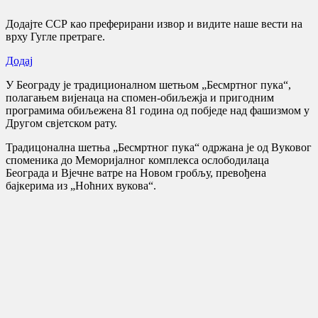
Додајте ССР као преферирани извор и видите наше вести на
врху Гугле претраге.
Додај
У Београду је традиционалном шетњом „Бесмртног пука“,
полагањем вијенаца на спомен-обиљежја и пригодним
програмима обиљежена 81 година од побједе над фашизмом у
Другом свјетском рату.
Традицонална шетња „Бесмртног пука“ одржана је од Вуковог
споменика до Меморијалног комплекса ослободилаца
Београда и Вјечне ватре на Новом гробљу, превођена
бајкерима из „Ноћних вукова“.