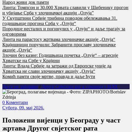
Народ живи док памти
Линта: Томпсон и 30.000 Хрвата славили у Шибенику прогон
и убијање Срба у злочиначкој акцији „Олуја”
У Скупштини Србије трибина поводом обележавања 31.
годишњице прогона Срба у „Олуји“
Породице несталих и погинулих у „Олуји“ и даље трагају за
одговорима
Линта на парастосу жртвама злочиначке акције „Олуја“
Крајишници поручили: Забранити прославу злочиначке
акције „Олуја“
Злочин без казне: Годишњица почетка „Олује“ – агресије
Хрватске на Србе у Крајини
Линта: Влада Србије да затражи од Европске уније да
Хрватска не слави злочиначку акцију „Олуја“
Комић памти своје мртве, правда и даље ћути
Да се не заборави
/
Други Свјетски рат и геноцид у НДХ
0 Коментари
Субота, 09. мај 2026.
Положени вијенци у Београду у част
жртава Другог свјетског рата