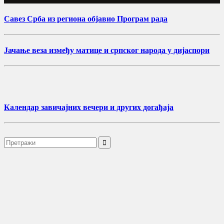
Савез Срба из региона објавио Програм рада
Јачање веза између матице и српског народа у дијаспори
Календар завичајних вечери и других догађаја