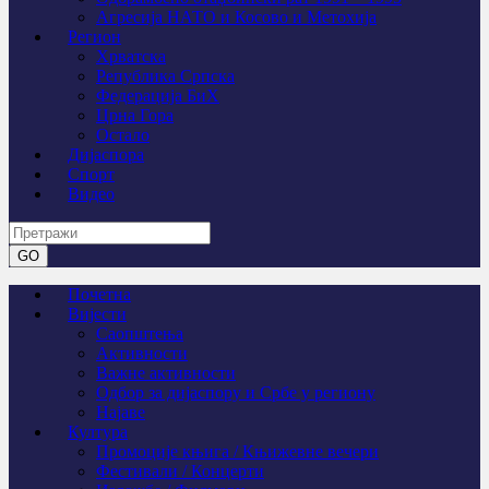
Агресија НАТО и Косово и Метохија
Регион
Хрватска
Република Српска
Федерација БиХ
Црна Гора
Остало
Дијаспора
Спорт
Видео
Почетна
Вијести
Саопштења
Активности
Важне активности
Одбор за дијаспору и Србе у региону
Најаве
Култура
Промоције књига / Књижевне вечери
Фестивали / Концерти