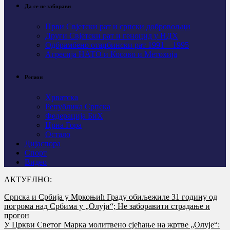
Да се не заборави
Први Свјeтски рат и српски добровољци
Други Свјетски рат и геноцид у НДХ
Одбрамбено отаџбински рат 1991 – 1995
Агресија НАТО и Косово и Метохија
Регион
Хрватска
Република Српска
Федерација БиХ
Црна Гора
Остало
Дијаспора
Спорт
Видео
АКТУЕЛНО:
Српска и Србија у Мркоњић Граду обиљежиле 31 годину од
погрома над Србима у „Олуји“; Не заборавити страдање и
прогон
У Цркви Светог Марка молитвено сјећање на жртве „Олује“: