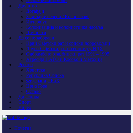
Изложбе / Филмови
Друштво
Догађаји
Завичајне вечери / Крсне славе
Интервјуи
Колонизација и колонистичка насеља
Личности
Да се не заборави
Први Свјeтски рат и српски добровољци
Други Свјетски рат и геноцид у НДХ
Одбрамбено отаџбински рат 1991 – 1995
Агресија НАТО и Косово и Метохија
Регион
Хрватска
Република Српска
Федерација БиХ
Црна Гора
Остало
Дијаспора
Спорт
Видео
Почетна