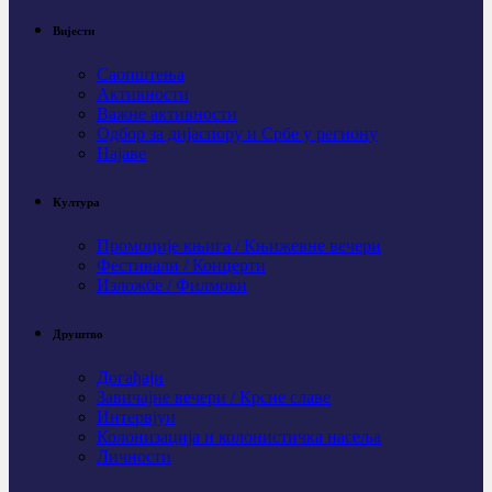
Вијести
Саопштења
Активности
Важне активности
Одбор за дијаспору и Србе у региону
Најаве
Култура
Промоције књига / Књижевне вечери
Фестивали / Концерти
Изложбе / Филмови
Друштво
Догађаји
Завичајне вечери / Крсне славе
Интервјуи
Колонизација и колонистичка насеља
Личности