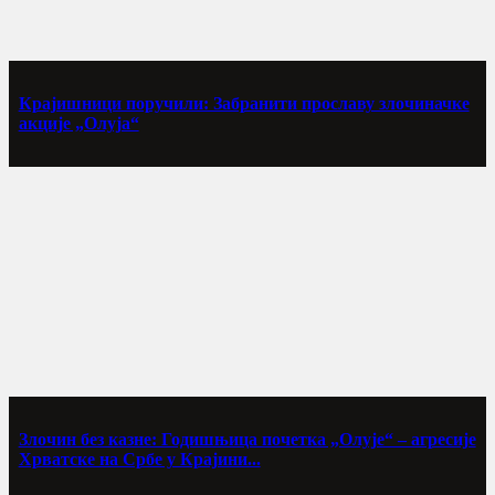
Крајишници поручили: Забранити прославу злочиначке
акције „Олуја“
Злочин без казне: Годишњица почетка „Олује“ – агресије
Хрватске на Србе у Крајини...