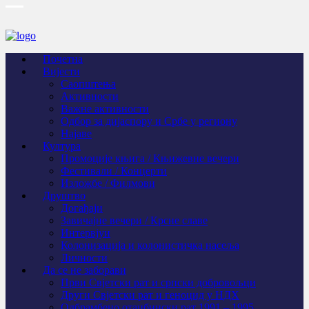
Почетна
Вијести
Саопштења
Активности
Важне активности
Одбор за дијаспору и Србе у региону
Најаве
Култура
Промоције књига / Књижевне вечери
Фестивали / Концерти
Изложбе / Филмови
Друштво
Догађаји
Завичајне вечери / Крсне славе
Интервјуи
Колонизација и колонистичка насеља
Личности
Да се не заборави
Први Свјeтски рат и српски добровољци
Други Свјетски рат и геноцид у НДХ
Одбрамбено отаџбински рат 1991 – 1995