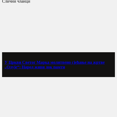
Слични чланци
У Цркви Светог Марка молитвено сјећање на жртве
„Олује“: Народ живи док памти