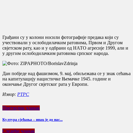
Грађани су у колони носили фотографије предака који су
учествовали у ослободилачким ратовима, Првом и Другом
свјетском рату, као и у одбрани од НАТО агресије 1999, али и
у другим ослободилачким ратовима српског народа.
Дан побједе над фашизмом, 9. мај, обиљежава се у знак сећања
на капитулацију нацистичке Њемачке 1945. године и
окончање Другог свјетског рата у Европи.
Извор:
РТРС
Претходни чланак
Култура сјећања – ипак је до нас...
Следећи чланак