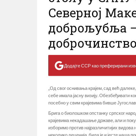
Северној Мак
доброљубља –
доброчинств
Додајте ССР као преферирани изво
„Од свог оснивања крајем, сад већ далеке
себе имала јасну визију. Обезбеђивати ко
посебно у свим крајевима бивше Југославиј
Брига о биолошком опстанку српског наро
крајевима некадашање државе, али и пок
изборимо против најразличитијих видова 
неколико деценија, била је и јесте наша по