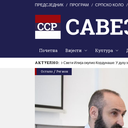
ПРЕДСЈЕДНИК
ПРОГРАМ
СРПСКО КОЛО
Почетна
Вијести
Култура
АКТУЕЛНО:
Свети Илија окупио Кордунаше: У духу з
/
Остало
Регион