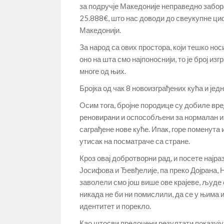
за подручје Македоније неправедно забо
25.888€, што нас доводи до свеукупне ци
Македонији.
За народ са ових простора, који тешко но
оно на шта смо најпоноснији, то је број и
многе од њих.
Бројка од чак 8 новоизграђених кућа и је
Oсим тога, бројне породице су добиле вре
реновирани и оспособљени за нормалан и 
саграђене нове куће. Ипак, горе поменута
утисак на посматраче са стране.
Кроз овај добротворни рад, и посете најр
Јосифова и Ђевђелије, па преко Дојрана, 
заволели смо још више ове крајеве, људе с
никада не би ни помислили, да се у њима 
идентитет и порекло.
Као штосви предочени резултати показују,