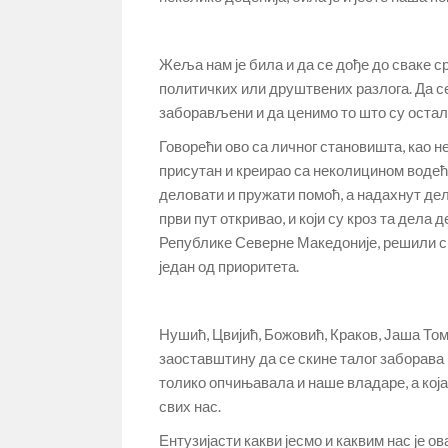
Жеља нам је била и да се дође до сваке ср
политичких или друштвених разлога. Да се
заборављени и да ценимо то што су остали 
Говорећи ово са личног становишта, као не
присутан и креирао са неколицином водећ
деловати и пружати помоћ, а надахнут дел
први пут откривао, и који су кроз та дел
Републике Северне Македоније, решили см
један од приоритета.
Нушић, Цвијић, Божовић, Краков, Јаша Том
заоставштину да се скине талог заборава и
толико опчињавала и наше владаре, а кој
свих нас.
Ентузијасти какви јесмо и каквим нас је о