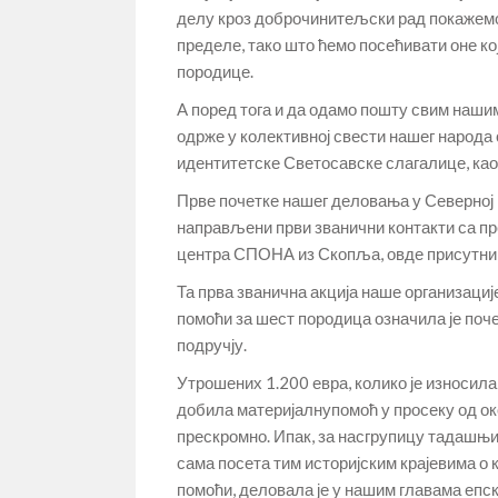
делу кроз доброчинитељски рад покажемо
пределе, тако што ћемо посећивати оне к
породице.
A поред тога и да одамо пошту свим нашим
одрже у колективној свести нашег народа о
идентитетске Светосавске слагалице, као
Прве почетке нашег деловања у Северној 
направљени први званични контакти са п
центра СПОНА из Скопља, овде присутни
Та прва званична акција наше организације
помоћи за шест породица означила је поч
подручју.
Утрошених 1.200 евра, колико је износила
добила материјалнупомоћ у просеку од ок
прескромно. Ипак, за насгрупицу тадашњих
сама посета тим историјским крајевима о
помоћи, деловала је у нашим главама епски