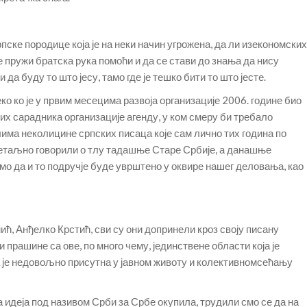
пске породице која је на неки начин угрожена, да ли изекономских
 пружи братска рука помоћи и да се стави до знања да нису
да буду то што јесу, тамо где је тешко бити то што јесте.
ко ко је у првим месецима развоја организације 2006. године био
их сарадника организације агенду, у ком смеру би требало
има неколицине српских писаца које сам лично тих година по
а детаљно говорили о тлу тадашње Старе Србије, а данашње
о да и то подручје буде уврштено у оквире нашег деловања, као
ић, Анђелко Крстић, сви су они допринели кроз своју писану
 прашине са ове, по много чему, јединствене области која је
а је недовољно присутна у јавном животу и колективномсећању
ва идеја под називом Срби за Србе окупила, трудили смо се да на