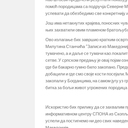
помоћ породицама са подручја Северне Ма
успевати да обезбедимо све конкретнију и
Још има нетакнутих крајева, поносних чува
њих захватили овим пламеном братољуб
Ово излагање бих завршио кратким осврто
Милутина Станчића “Записи из Македоније”,
тумачено, а и даље се тумачи као локали
сетве. У српском предању је овај појам о
где би бакарно гумно било закопано. Пред
добацили и где смо своје кости посејали.
закопали у Богданцима, на самом југу уз гр
битка за бољи живот угрожених породица 
Искористио бих прилику да се захвалим 
информативном центру СПОНА из Скопља, ко
успели да постигнемо ни део свих наведе
Македоније.