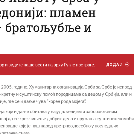
едонији: пламен
 братољубље и
о
р и видите наше вести на врху Гугле претраге.
ДОДАЈ
, 2005. године, Хуманитарна организација Срби за Србе је испред
нкретну и суштинску помоћ породицама са децом у Србији, али и
е, где се и даље чува “корен рода мојега”.
да који и даље обитава у најудаљенијим и заборављеним
ушај да се кроз чињење добрих дела и пружања суштинскепомоћи
неправде које је наш народ претрпео,посебно у последњих
кретачка снага.