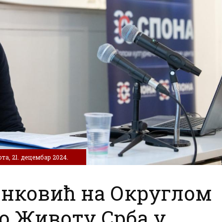
та, 21. децембар 2024.
нковић на Округлом
 о Животу Срба у