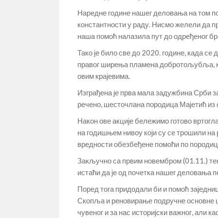
Наредне године нашег деловања на том п
константности у раду. Нисмо желели да пр
наша помоћ налазила пут до одређеног бр
Тако је било све до 2020. године, када се
правог ширења пламена добротољубља, к
овим крајевима.
Изграђена је прва мала задужбина Срби з
речено, шесточлана породица Мајетић из 
Након ове акције бележимо готово вртогла
на годишњем нивоу који су се трошили на 
вредности обезбеђене помоћи по породиц
Закључно са првим новембром (01.11.) тек
истаћи да је од почетка нашег деловања п
Поред тога придодали би и помоћ заједни
Скопља и реновирање подручне основне шк
чувеног и за нас историјски важног, али к