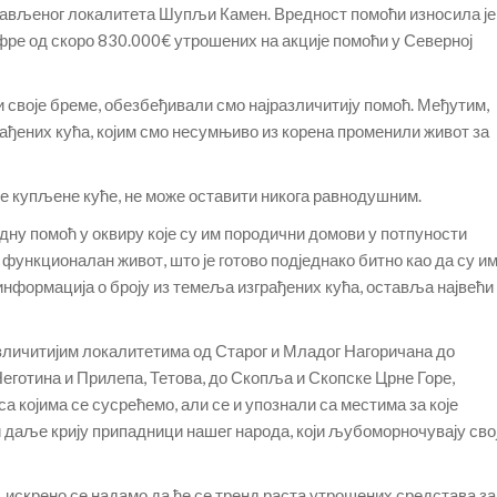
рављеног локалитета Шупљи Камен. Вредност помоћи износила је
фре од скоро 830.000€ утрошених на акције помоћи у Северној
си своје бреме, обезбеђивали смо најразличитију помоћ. Међутим,
зграђених кућа, којим смо несумњиво из корена променили живот за
дне купљене куће, не може оставити никога равнодушним.
дну помоћ у оквиру које су им породични домови у потпуности
функционалан живот, што је готово подједнако битно као да су и
 информација о броју из темеља изграђених кућа, оставља највећи
азличитијим локалитетима од Старог и Младог Нагоричана до
Неготина и Прилепа, Тетова, до Скопља и Скопске Црне Горе,
а којима се сусрећемо, али се и упознали са местима за које
и даље крију припадници нашег народа, који љубоморночувају сво
 искрено се надамо да ће се тренд раста утрошених средстава за