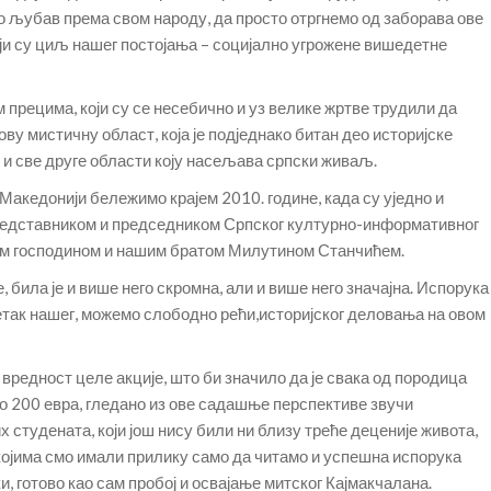
 љубав према свом народу, да просто отргнемо од заборава ове
оји су циљ нашег постојања – социјално угрожене вишедетне
 прецима, који су се несебично и уз велике жртве трудили да
ву мистичну област, која је подједнако битан део историјске
 и све друге области коју насељава српски живаљ.
Македонији бележимо крајем 2010. године, када су уједно и
редставником и председником Српског културно-информативног
м господином и нашим братом Милутином Станчићем.
, била је и више него скромна, али и више него значајна. Испорука
етак нашег, можемо слободно рећи,историјског деловања на овом
 вредност целе акције, што би значило да је свака од породица
о 200 евра, гледано из ове садашње перспективе звучи
 студената, који још нису били ни близу треће деценије живота,
 којима смо имали прилику само да читамо и успешна испорука
, готово као сам пробој и освајање митског Кајмакчалана.