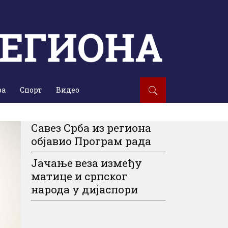
ра
Спорт
Видео
Савез Срба из региона
објавио Програм рада
Јачање веза између
матице и српског
народа у дијаспори