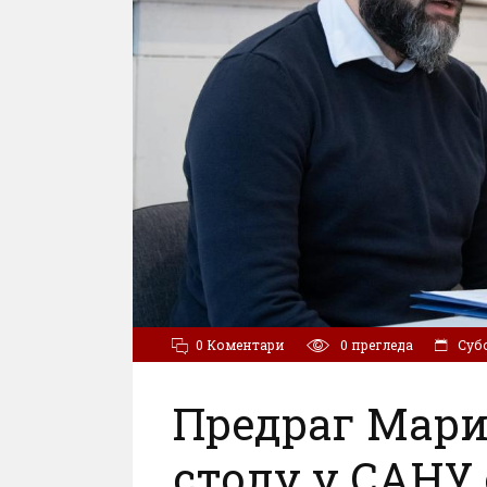
0 Коментари
0
прегледа
Субо
Предраг Мари
столу у САНУ