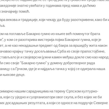
кедоније знатно увећати у годинама пред нама и да ћемо
 значајнију помоћ.
ра векова и традиције, који чекају да буду разоткривени, како би 
ља.
м на поглавље Бакарно гумно из књиге већ поменутог брата
 у ком се разоткрива мистерија појма Бакарног гумна, које је
тет, а не као некадашњи предмет од бакра за вршидбу жита након
значавао крајњу тачку досељавања Срба из своје прапостојбине,
стављало је и својеврсни јужни камен међаш докле смо као народ
 Ми смо своје “Бакарно гумно” у домену добротворног рада
аницу са Грчком, где је и најдаља тачка у којој се одиграла наша
и њихове деце.
примарно нашим сарадницима на терену Српском културно-
ји су уједно и суорганизатори овог скупа, и без којих не би
них досадашњих резултата, а који се односе на подручје Северне