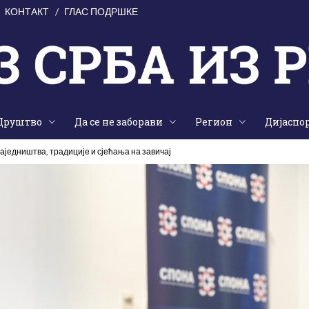
КОНТАКТ
ГЛАС ПОДРШКЕ
Друштво
Да се не заборави
Регион
Дијаспо
аједништва, традиције и сјећања на завичај