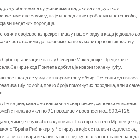
одручју обиловале су успонима и падовима и одсуством
епустимо све случају, па је и поред свих проблема и потешкоћа,
оја вишедетних породица.
 догодила својеврсна прекретница у нашем раду и када је дошло до
ако често волимо да назовемо наше хуманитарнеактивности у
а Србе организације на тлу Северне Македоније. Прецизније
села Секирце код Прилепа добила је новоизграђену кућу.
ви раст, када се узму сви параметри у обзир. Почевши од износа
реализацију помоћи, преко броја помогнутих породица, али и саме
и.
уће године, када смо направили овај пресек, са поносом можемо
омоћ стигла до укупно 91 породице у вредности од 803.412€.
цама, чиме је обухваћена куповина Трактора за село Мршевце код
оле “Браћа Рибникар” у Четирцу, а које се налази недалеко од
ао и већина ствари везаних за историјску повезаност нашег народа