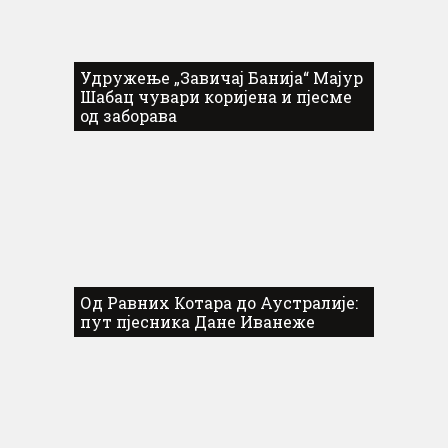
Удружење „Завичај Банија“ Мајур
Шабац чувари коријена и пјесме
од заборава
Од Равних Котара до Аустралије:
пут пјесника Дане Иванеже