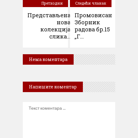
Претходни
Следећи чланак
чланак
Представљена
Промовисан
нова
Зборник
колекција
радова бр.15
слика...
„Г...
Нема коментара
Напишите коментар