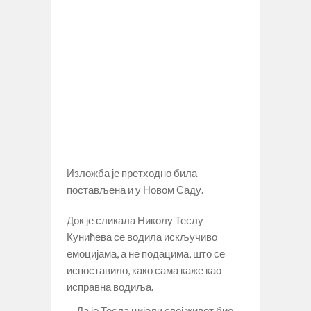
Изложба је претходно била
постављена и у Новом Саду.
Док је сликала Николу Теслу
Кунићева се водила искључиво
емоцијама, а не подацима, што се
испоставило, како сама каже као
исправна водиља.
– Да је Тесла цијели свој живот био