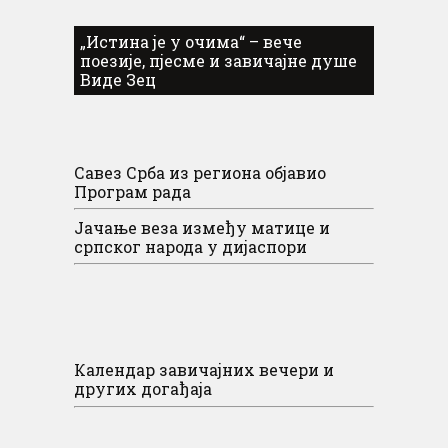
„Истина је у очима“ – вече
поезије, пјесме и завичајне душе
Виде Зец
Савез Срба из региона објавио
Програм рада
Јачање веза између матице и
српског народа у дијаспори
Календар завичајних вечери и
других догађаја