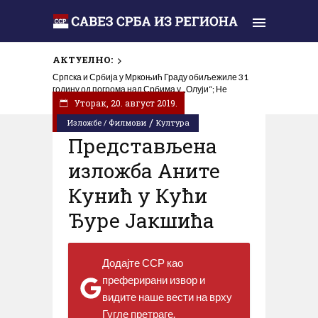
АКТУЕЛНО:
Српска и Србија у Мркоњић Граду обиљежиле 31
годину од погрома над Србима у „Олуји“; Не
заборавити страдање и прогон
Уторак, 20. август 2019.
/
Изложбе / Филмови
Култура
Представљена
изложба Аните
Кунић у Кући
Ђуре Јакшића
Додајте ССР као
преферирани извор и
видите наше вести на врху
Гугле претраге.