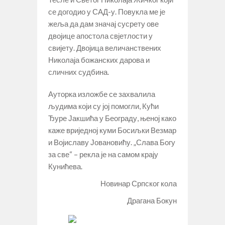
се догодио у САД-у. Повукла ме је
жеља да дам значај сусрету ове
двојице апостола свјетлости у
свијету. Двојица величанствених
Николаја божанских дарова и
сличних судбина.
Ауторка изложбе се захвалила
људима који су јој помогли, Кући
Ђуре Јакшића у Београду, њеној како
каже вриједној куми Босиљки Везмар
и Војиславу Јовановићу. „Слава Богу
за све“ – рекла је на самом крају
Кунићева.
Новинар Српског кола
Драгана Бокун