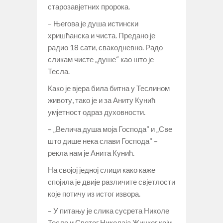
старозавјетних пророка.
– Његова је душа истински
хришћанска и чиста. Предано је
радио 18 сати, свакодневно. Радо
сликам чисте „душе“ као што је
Тесла.
Како је вјера била битна у Теслином
животу, тако је и за Аниту Кунић
умјетност одраз духовности.
– „Велича душа моја Господа“ и „Све
што дише нека слави Господа“ –
рекла нам је Анита Кунић.
На својој једној слици како каже
спојила је двије различите свјетлости
које потичу из истог извора.
– У питању је слика сусрета Николе
Тесле и Светог Николаја Жичког који