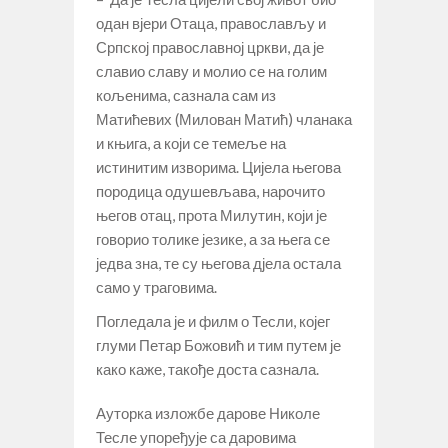
одан вјери Отаца, православљу и
Српској православној цркви, да је
славио славу и молио се на голим
кољенима, сазнала сам из
Матићевих (Милован Матић) чланака
и књига, а који се темеље на
истинитим изворима. Цијела његова
породица одушевљава, нарочито
његов отац, прота Милутин, који је
говорио толике језике, а за њега се
једва зна, те су његова дјела остала
само у траговима.
Погледала је и филм о Тесли, којег
глуми Петар Божовић и тим путем је
како каже, такође доста сазнала.
Ауторка изложбе дарове Николе
Тесле упоређује са даровима