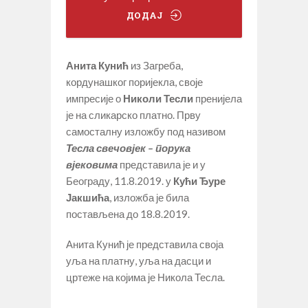
ДОДАЈ
Анита Кунић
из Загреба,
кордунашког поријекла, своје
импресије о
Николи Тесли
пренијела
је на сликарско платно. Прву
самосталну изложбу под називом
Тесла свечовјек – порука
вјековима
представила је и у
Београду, 11.8.2019. у
Кући Ђуре
Јакшића
, изложба је била
постављена до 18.8.2019.
Анита Кунић је представила своја
уља на платну, уља на дасци и
цртеже на којима је Никола Тесла.