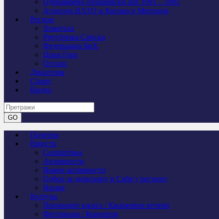
Одбрамбено отаџбински рат 1991 – 1995
Агресија НАТО и Косово и Метохија
Регион
Хрватска
Република Српска
Федерација БиХ
Црна Гора
Остало
Дијаспора
Спорт
Видео
Почетна
Вијести
Саопштења
Активности
Важне активности
Одбор за дијаспору и Србе у региону
Најаве
Култура
Промоције књига / Књижевне вечери
Фестивали / Концерти