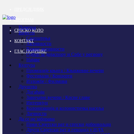
ПРЕДСЈЕДНИК
ПРОГРАМ
Почетна
СРПСКО КОЛО
Вијести
Саопштења
КОНТАКТ
Активности
Важне активности
ГЛАС ПОДРШКЕ
Одбор за дијаспору и Србе у региону
Најаве
Култура
Промоције књига / Књижевне вечери
Фестивали / Концерти
Изложбе / Филмови
Друштво
Догађаји
Завичајне вечери / Крсне славе
Интервјуи
Колонизација и колонистичка насеља
Личности
Да се не заборави
Први Свјeтски рат и српски добровољци
Други Свјетски рат и геноцид у НДХ