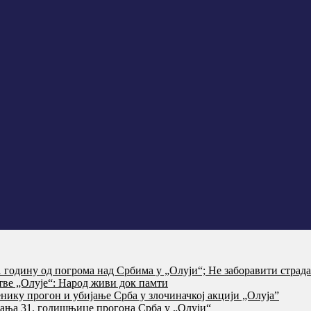
годину од погрома над Србима у „Олуји“; Не заборавити страд
тве „Олује“: Народ живи док памти
нику прогон и убијање Срба у злочиначкој акцији „Олуја”
ања 31. годишњице прогона Срба у „Олуји“