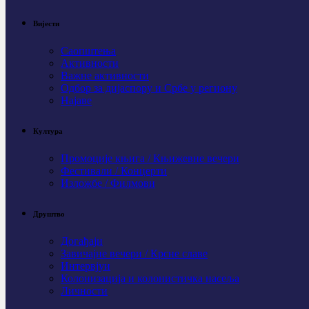
Вијести
Саопштења
Активности
Важне активности
Одбор за дијаспору и Србе у региону
Најаве
Култура
Промоције књига / Књижевне вечери
Фестивали / Концерти
Изложбе / Филмови
Друштво
Догађаји
Завичајне вечери / Крсне славе
Интервјуи
Колонизација и колонистичка насеља
Личности