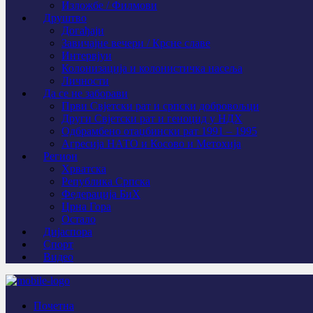
Изложбе / Филмови
Друштво
Догађаји
Завичајне вечери / Крсне славе
Интервјуи
Колонизација и колонистичка насеља
Личности
Да се не заборави
Први Свјeтски рат и српски добровољци
Други Свјетски рат и геноцид у НДХ
Одбрамбено отаџбински рат 1991 – 1995
Агресија НАТО и Косово и Метохија
Регион
Хрватска
Република Српска
Федерација БиХ
Црна Гора
Остало
Дијаспора
Спорт
Видео
Почетна