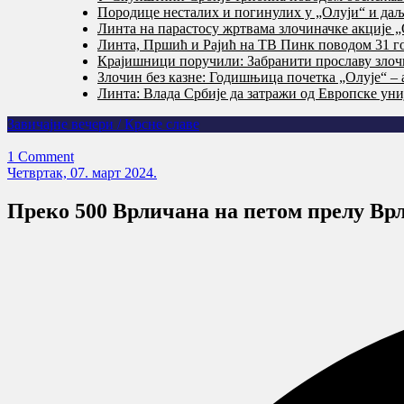
Породице несталих и погинулих у „Олуји“ и даље
Линта на парастосу жртвама злочиначке акције „
Линта, Пршић и Рајић на ТВ Пинк поводом 31 го
Крајишници поручили: Забранити прославу злочи
Злочин без казне: Годишњица почетка „Олује“ – 
Линта: Влада Србије да затражи од Европске уни
Завичајне вечери / Крсне славе
1 Comment
Четвртак, 07. март 2024.
Преко 500 Врличана на петом прелу Врл