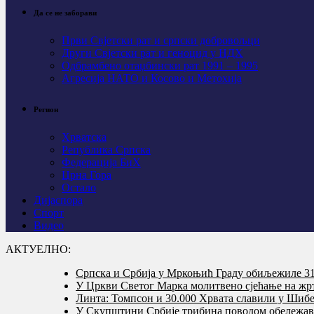
Да се не заборави
Први Свјeтски рат и српски добровољци
Други Свјетски рат и геноцид у НДХ
Одбрамбено отаџбински рат 1991 – 1995
Агресија НАТО и Косово и Метохија
Регион
Хрватска
Република Српска
Федерација БиХ
Црна Гора
Остало
Дијаспора
Спорт
Видео
АКТУЕЛНО:
Српска и Србија у Мркоњић Граду обиљежиле 31 
У Цркви Светог Марка молитвено сјећање на жр
Линта: Томпсон и 30.000 Хрвата славили у Шибе
У Скупштини Србије трибина поводом обележав