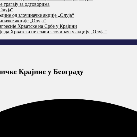
 трагају за одговорима
Олуја“
дине од злочиначке акције „Олуја“
начке акције „Олуја“
агресије Хрватске на Србе у Крајини
је да Хрватска не слави злочиначку акцију „Олуја“
ичке Крајине у Београду