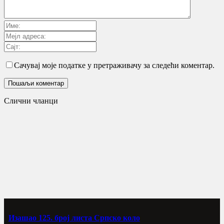
Сачувај моје податке у претраживачу за следећи коментар.
Слични чланци
Изашао 125. број листа Српско коло