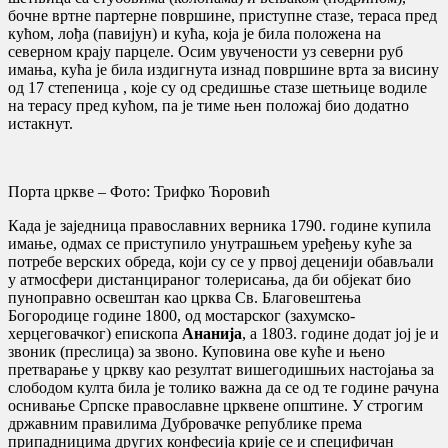
бочне вртне партерне површине, приступне стазе, тераса пред
кућом, лођа (павијун) и кућа, која је била положена на
северном крају парцеле. Осим увучености уз северни руб
имања, кућа је била издигнута изнад површине врта за висину
од 17 степеница , које су од средишње стазе шетњице водиле
на терасу пред кућом, па је тиме њен положај био додатно
истакнут.
Порта цркве – Фото: Трифко Ћоровић
Када је заједница православних верника 1790. године купила
имање, одмах се приступило унутрашњем уређењу куће за
потребе верских обреда, који су се у првој деценији обављали
у атмосфери дистанцираног толерисања, да би објекат био
пуноправно освештан као црква Св.
Благовештења
Богородице
године 1800, од мостарског (захумско-
херцеговачког) епископа
Ананија
, а 1803. године додат јој је и
звоник (преслица) за звоно
.
Куповина ове куће и њено
претварање у цркву као резултат вишегодишњих настојања за
слободом култа била је толико важна да се од те године рачуна
оснивање Српске православне црквене општине
.
У строгим
државним правилима Дубровачке републике према
припадницима других конфесија крије се и специфичан