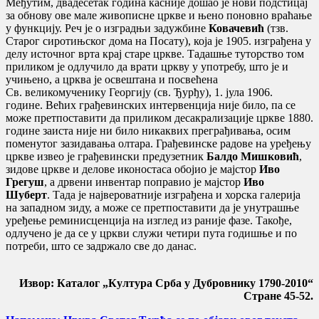
Међутим, двадесетак година касније дошао је нови подстицај
за обнову ове мале живописне цркве и њено поновно враћање
у функцију
.
Реч је о изградњи задужбине
Ковачевић
(тзв.
Старог сиротињског дома на Посату), која је 1905. изграђена у
делу источног врта крај старе цркве
. Тадашње туторство том
приликом је одлучило да врати цркву у употребу, што је и
учињено, а црква је освештана и посвећена
Св.
великомученику Георгију (св. Ђурђу), 1. јула 1906.
године
.
Већих грађевинских интервенција није било, па се
може претпоставити да приликом десакрализације цркве 1880.
године заиста није ни било никаквих преграђивања, осим
поменутог зазидавања олтара
.
Грађевинске радове на уређењу
цркве извео је грађевински предузетник
Балдо Мишковић
,
зидове цркве и делове иконостаса обојио је мајстор
Иво
Грегуш
, а дрвени инвентар поправио је мајстор
Иво
Шуберт
.
Тада је највероватније изграђена и хорска галерија
на западном зиду, а може се претпоставити да је унутрашње
уређење реминисценција на изглед из раније фазе
.
Такође,
одлучено је да се у цркви служи четири пута годишње и по
потреби, што се задржало све до данас
.
Извор: Каталог „Култура Срба у Дубровнику 1790-2010“
Стране 45-52.