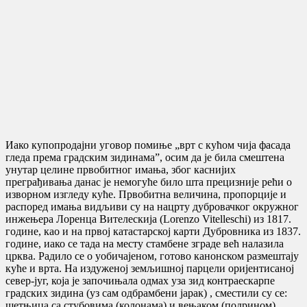
Иако купопродајни уговор помиње „врт с кућом чија фасада
гледа према градским зидинама”, осим да је била смештена
унутар целине првобитног имања, због каснијих
преграђивања данас је немогуће било шта прецизније рећи о
изворном изгледу куће. Првобитна величина, пропорције и
распоред имања видљиви су на нацрту дубровачког окружног
инжењера Лоренца Вителескија (Lorenzo Vitelleschi) из 1817.
године, као и на првој катастарској карти Дубровника из 1837.
године, иако се тада на месту стамбене зграде већ налазила
црква. Радило се о уобичајеном, готово канонском размештају
куће и врта. На издуженој земљишној парцели оријентисаној
север-југ, која је започињала одмах уза зид контраескарпе
градских зидина (уз сам одбрамбени јарак) , сместили су се:
шетњица са стубовима (колонама) и вењаком (подрином),