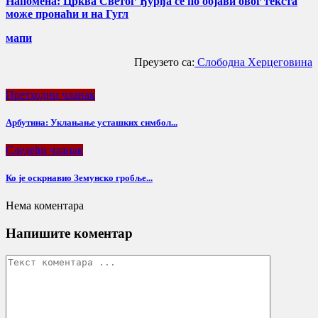
Напомена: Црква Светог Ђурђа се по објави овог текста
може пронаћи и на Гугл
мапи
Преузето са:
Слободна Херцеговина
Претходни чланак
Арбутина: Уклањање усташких симбол...
Следећи чланак
Ко је оскрнавио Земунско гробље...
Нема коментара
Напишите коментар