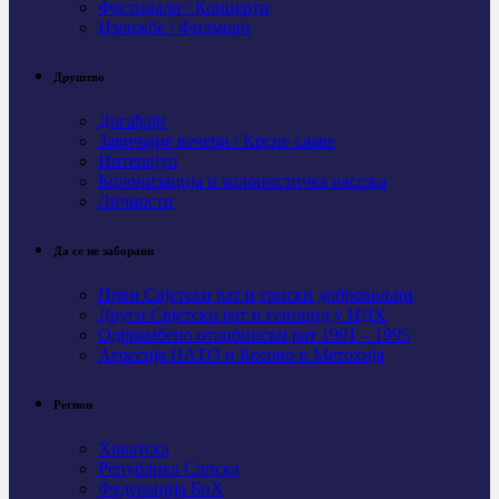
Фестивали / Концерти
Изложбе / Филмови
Друштво
Догађаји
Завичајне вечери / Крсне славе
Интервјуи
Колонизација и колонистичка насеља
Личности
Да се не заборави
Први Свјeтски рат и српски добровољци
Други Свјетски рат и геноцид у НДХ
Одбрамбено отаџбински рат 1991 – 1995
Агресија НАТО и Косово и Метохија
Регион
Хрватска
Република Српска
Федерација БиХ