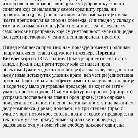
изглед ове прве православне цркве у Дубровнику: као ни
синагога која се налазила у самом средишту града, ни
православна црква (као некатоличка богомоља) није смела
имати препознатљива спољна обележја
.
Очигледно у складу с
тим, а максимално поштујући спољни изглед, изведене су
само основне преправке, које су унутрашњост куће (или један
њен део) претвориле у јединствени дворански простор
.
Изглед комплекса прецизно нам показује поменути одличан
нацрт затеченог стања окружног инжењера
Лоренца
Вителескија
из 1817. године
.
Црква је оријентисана исток-
запад, а јужни зид прати терасу која се налази пред
објектом
.
Јужни уздужни зид био је фасада куће, али данас на
њему нема истакнутих улазних врата, већ четири једноставна
прозора
.
Једина врата на објекту измештена су мало западније
и воде тек у мало унутрашње предворје, из којег се затим
улази у простор цркве
.
Овај минијатурни пронаос (припрата),
усправно постављен на главни брод цркве, јасно одржава
полулегалне околности њеног настанка: приступ најважнијем
делу комплекса (цркви) подељен је у три степена (прво с
улице у врт, потом кроз спољна врата с терасе у предворје, па
тек потом у саму цркву), чиме скрива свете обреде од
радозналих очију и омогућава слободу њиховог одвијања
.