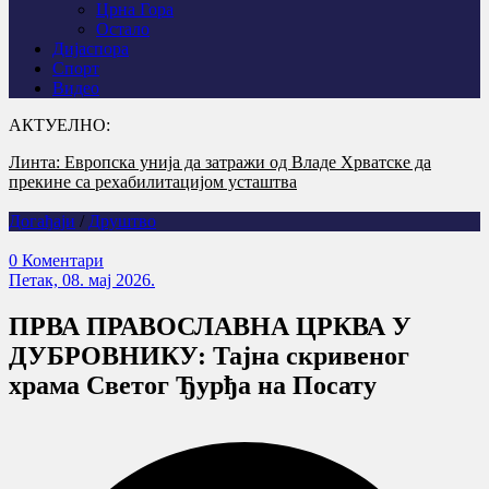
Црна Гора
Остало
Дијаспора
Спорт
Видео
АКТУЕЛНО:
У Горњем Селишту код Глине обиљежена 31 година од
убиства Срба у „Олуји“
Догађаји
/
Друштво
0 Коментари
Петак, 08. мај 2026.
ПРВА ПРАВОСЛАВНА ЦРКВА У
ДУБРОВНИКУ: Тајна скривеног
храма Светог Ђурђа на Посату