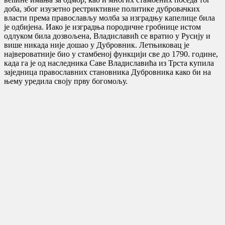
доба, због изузетно рестриктивне политике дубровачких
власти према православљу молба за изградњу капелице била
је одбијена. Иако је изградња породичне гробнице истом
одлуком била дозвољена, Владиславић се вратио у Русију и
више никада није дошао у Дубровник. Летњиковац је
највероватније био у стамбеној функцији све до 1790. године,
када га је од наследника Саве Владиславића из Трста купила
заједница православних становника Дубровника како би на
њему уредила своју прву богомољу.