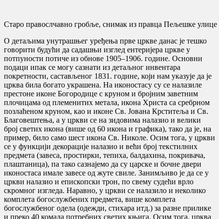
Старо правослчавно гробље, снимак из правца Пељешке улице 
О детаљима унутрашњег уређења прве цркве данас је тешко
говорити будући да садашњи изглед ентеријера цркве у
потпуности потиче из обнове 1905–1906. године. Основни
подаци ипак се могу сазнати из детаљног инвентара
покретности, састављеног 1831. године, који нам указује да је
црква била богато украшена. На иконостасу су се налазиле
престоне иконе Богородице с круном и бројним заветним
плочицама од племенитих метала, икона Христа са сребрном
позлаћеном круном, као и иконе Св. Јована Крститеља и Св.
Благовештења, а у цркви се на зидовима налазио и велики
број светих икона (више од 60 икона и графика), тако да је, на
пример, било само шест икона Св. Николе. Осим тога, у цркви
се у функцији декорације налазио и већи број текстилних
предмета (завеса, простирки, тепиха, балдахина, покривача,
плаштаница), па тако сазнајемо да су царске и бочне двери
иконостаса имале завесе од жуте свиле. Занимљиво је да се у
цркви налазио и епископски трон, по свему судећи врло
скромног изгледа. Наравно, у цркви се налазило и неколико
комплета богослужбених предмета, више комплета
богослужбеног одела (одежди, стихара итд.) за разне прилике
и преко 40 комада потребних светих књига. Осим тога, црква