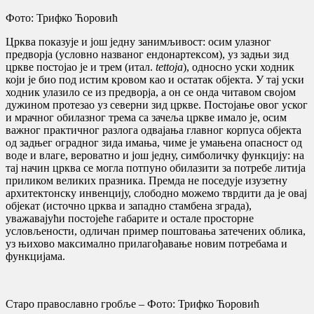
Фото: Трифко Ћоровић
Црква показује и још једну занимљивост: осим улазног
предворја (условно названог ендонартексом), уз задњи зид
цркве постојао је и трем (итал.
tettoja
), односно уски ходник
који је био под истим кровом као и остатак објекта
.
У тај уски
ходник улазило се из предворја, а он се онда читавом својом
дужином протезао уз северни зид цркве
.
Постојање овог уског
и мрачног обилазног трема са зачеља цркве имало је, осим
важног практичног разлога одвајања главног корпуса објекта
од задњег оградног зида имања, чиме је умањена опасност од
воде и влаге, вероватно и још једну, симболичку функцију: на
тај начин црква се могла потпуно обилазити за потребе литија
приликом великих празника
.
Премда не поседује изузетну
архитектонску инвенцију, слободно можемо тврдити да је овај
објекат (источно црква и западно стамбена зграда)
,
уважавајући постојеће габарите и остале просторне
условљености, одличан пример поштовања затечених облика,
уз њихово максимално прилагођавање новим потребама и
функцијама
.
Старо православно гробље – Фото: Трифко Ћоровић