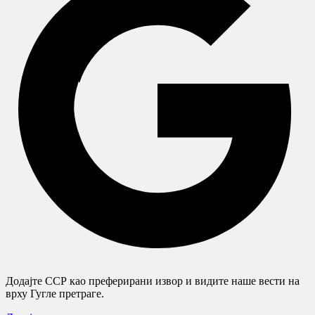
Додајте ССР као преферирани извор и видите наше вести на
врху Гугле претраге.