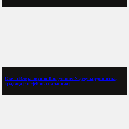
Свети Илија окупио Кордунаше: У духу заједништва,
традиције и сјећања на завичај