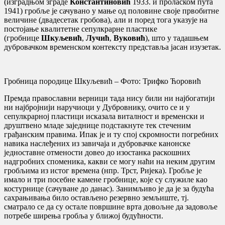
(изградњом зграде
Константиновић
1933. и проласком пута
1941) гробље је сачувано у мање од половине своје првобитне
величине (двадесетак гробова), али и поред тога указује на
постојање квалитетне сепулкрарне пластике
(гробнице
Шкуљевић
,
Лучић
,
Вуковић
), што у тадашњем
дубровачком временском контексту представља јасан изузетак
.
Гробница породице Шкуљевић – Фото: Трифко Ћоровић
Премда православни верници тада нису били ни најбогатији
ни најбројнији наручиоци у Дубровнику, очито се и у
сепулкрарној пластици исказала виталност и временски и
друштвено младе заједнице подстакнуте тек стеченим
грађанским правима. Ипак је и ту спој скромности погребних
навика наслеђених из завичаја и дубровачке канонске
једноставне отмености довео до изостанка раскошних
надгробних споменика, какви се могу наћи на неким другим
гробљима из истог времена (нпр. Трст, Ријека). Гробље је
имало и три посебне камене гробнице, које су служиле као
костурнице (сачуване до данас). Занимљиво је да је за будућа
сахрањивања било остављено резервно земљиште, тј.
сматрало се да су остале површине врта довољне да задовоље
потребе ширења гробља у ближој будућности.