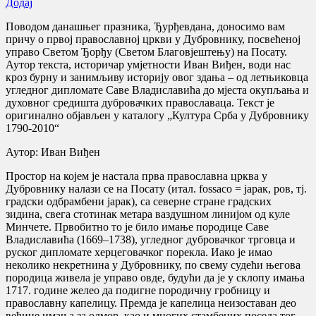
Додај
Поводом данашњег празника, Ђурђевдана, доносимо вам
причу о првој православној цркви у Дубровнику, посвећеној
управо Светом Ђорђу (Светом Благовjештењу) на Посату.
Аутор текста, историчар умjетности Иван Виђен, води нас
кроз бурну и занимљиву историју овог здања – од летњиковца
угледног дипломате Саве Владиславића до мjеста окупљања и
духовног средишта дубровачких православаца. Текст је
оригинално објављен у каталогу „Култура Срба у Дубровнику
1790-2010“
Аутор: Иван Виђен
Простор на којем је настала прва православна црква у
Дубровнику налази се на Посату (итал. fossaco = јарак, ров, тј.
градски одбрамбени јарак), са северне стране градских
зидина, свега стотинак метара ваздушном линијом од куле
Минчете. Првобитно то је било имање породице Саве
Владиславића (1669–1738), угледног дубровачког трговца и
руског дипломате херцеговачког порекла. Иако је имао
неколико некретнина у Дубровнику, по свему судећи његова
породица живела је управо овде, будући да је у склопу имања
1717. године желео да подигне породичну гробницу и
православну капелицу. Премда је капелица неизоставан део
већине имања за одмор, као и многих стамбених поседа тог