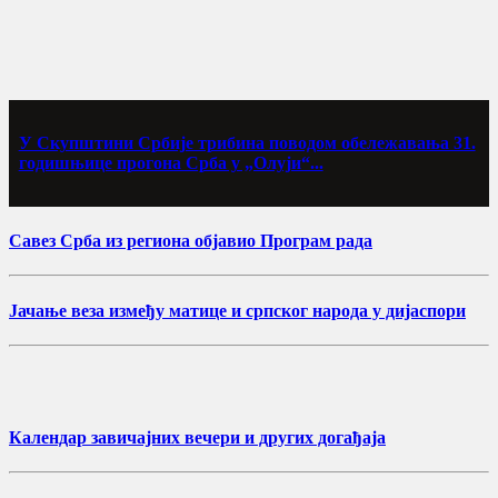
У Скупштини Србије трибина поводом обележавања 31.
годишњице прогона Срба у „Олуји“...
Савез Срба из региона објавио Програм рада
Јачање веза између матице и српског народа у дијаспори
Календар завичајних вечери и других догађаја