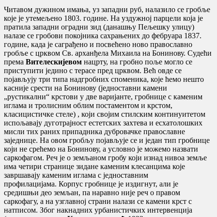
Читавом дужином имања, уз западни руб, налазило се гробље
које је утемељено 1803. године
. На уздужној парцели која је
пратила западни оградни зид (данашњу Пељешку улицу)
налазе се гробови покојника сахрањених до фебруара 1837.
године, када је саграђено и посвећено ново православно
гробље с црквом Св.
арханђела Михаила на Бонинову
.
Судећи
према
Вителескијевом
нацрту, на гробно поље могло се
приступити једино с терасе пред црквом
.
Већ овде се
појављују три типа надгробних споменика, које ћемо нешто
касније срести на Бонинову (једноставни камени
„рустикални“ крстови у две варијанте, гробнице с каменим
иглама и тролисним облим постаментом и крстом,
класицистичке стеле)
, који својим стилским континуитетом
испољавају дуготрајност естетских захтева и есхатолошких
мисли тих раних припадника дубровачке православне
заједнице
.
На овом гробљу појављује се и један тип гробнице
који не срећемо на Бонинову, а условно је можемо назвати
саркофагом
.
Реч је о земљаном гробу који изнад нивоа земље
има четири странице зидане каменим клесанцима које
завршавају каменим иглама с једноставним
профилацијама
.
Корпус гробнице је издигнут, али је
средишњи део земљан, па наравно није реч о правом
саркофагу, а на узглавној страни налази се камени крст с
натписом
.
Због накнадних урбанистичких интервенција