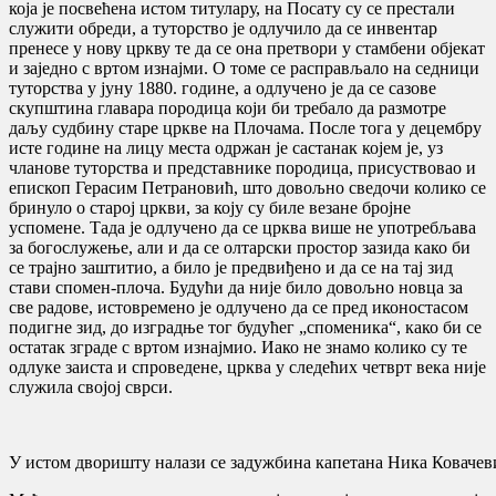
која је посвећена истом титулару, на Посату су се престали
служити обреди, а туторство је одлучило да се инвентар
пренесе у нову цркву те да се она претвори у стамбени објекат
и заједно с вртом изнајми. О томе се расправљало на седници
туторства у јуну 1880. године, а одлучено је да се сазове
скупштина главара породица који би требало да размотре
даљу судбину старе цркве на Плочама. После тога у децембру
исте године на лицу места одржан је састанак којем је, уз
чланове туторства и представнике породица, присуствовао и
епископ Герасим Петрановић, што довољно сведочи колико се
бринуло о старој цркви, за коју су биле везане бројне
успомене. Тада је одлучено да се црква више не употребљава
за богослужење, али и да се олтарски простор зазида како би
се трајно заштитио, а било је предвиђено и да се на тај зид
стави спомен-плоча. Будући да није било довољно новца за
све радове, истовремено је одлучено да се пред иконостасом
подигне зид, до изградње тог будућег „споменика“, како би се
остатак зграде с вртом изнајмио. Иако не знамо колико су те
одлуке заиста и спроведене, црква у следећих четврт века није
служила својој сврси.
У истом дворишту налази се задужбина капетана Ника Ковачев