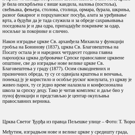
је била опскрбљена с више кандила, налоња (постоља),
свећњака, фењера, столова, столица, ормара, бурала, шкриња,
разног бакарног и порцуланског посуђа, алата за уређивање
врта, а будући да је тада служила и за обреде сахрањивања
поседовала је и два одра, припадајуће покриваче за одар,
носиљке за покојнике и слично.
Након изградње цркве Св. арханђела Михаила у функцији
гробља на Бонинову (1837), црква Св. Благовештења на
Посату остала је и наредних четрдесет година главна
парохијска црква дубровачке Српске православне црквене
општине, све до изградње нове велике цркве Св.
Благовештења у граду (1877). Осим свакодневних и
празничних обреда, ту су се одвијала крштења и венчања,
понекад ју је користило и особље руског конзулата, уз цркву је
живео парох, ту се једно време налазила и конфесионална
школа за српску децу. Тако је читав комплекс и даље био у
пуној функцији и представљао је центар окупљања
православних верника.
Црква Светог Ђурђа из правца Пељешке улице – Фото: Т. Ћор
Међутим, изградњом нове и велике цркве у средишту града,