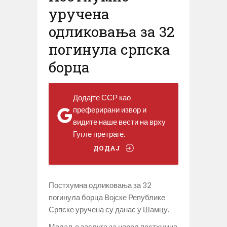
уручена
одликовања за 32
погинула српска
борца
Додајте ССР као
преферирани извор и
видите наше вести на врху
Гугле претраге.
ДОДАЈ
Постхумна одликовања за 32
погинула борца Војске Републике
Српске уручена су данас у Шамцу.
Медаље заслуга за народ постхумна