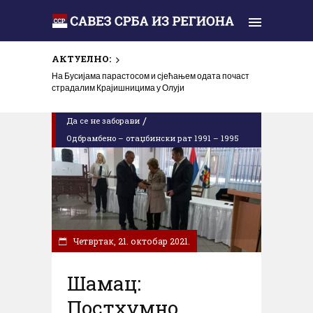
АКТУЕЛНО:
На Бусијама парастосом и сјећањем одата почаст
страдалим Крајишницима у Олуји
/
Да се не заборави
Одбрамбено – отаџбински рат 1991 – 1995
Четвртак, 21. октобар 2021.
Шамац:
Постхумно