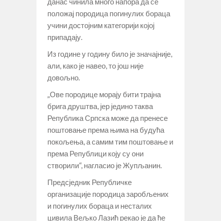
данас чинила много напора да се
положај породица погинулих бораца
учини достојним категорији којој
припадају.
Из године у годину било је значајније,
али, како је навео, то још није
довољно.
„Ове породице морају бити трајна
брига друштва, јер једино таква
Република Српска може да пренесе
поштовање према њима на будућа
покољења, а самим тим поштовање и
према Републици коју су они
створили“, нагласио је Жупљанин.
Предсједник Републичке
организације породица заробљених
и погинулих бораца и несталих
цивила Вељко Лазић рекао је да ће