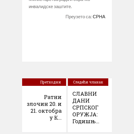
инвалидске заштите.
Преузето са:
СРНА
Претходни
Следећи чланак
чланак
СЛАВНИ
Ратни
ДАНИ
злочин 20. и
СРПСКОГ
21. октобра
ОРУЖЈА:
у К...
Годишњ...