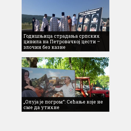
Годишњица страдања српских
цивила на Петровачкој цести –
злочин без казне
„Олуја је погром“: Сећање које не
сме да утихне