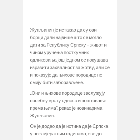
Жупљанин је истакао да су ови
борци дали највише што се могло
дати за Републику Српску – живот и
чином уручења постхумних
одликовања још једном се покушава
изразити захвалност за жртву, али се
и показује да њихове породице не
смију бити заборављене.
„Они и њихове породице заслужују
посебну врсту односа и поштовање
према њима“, рекао је новинарима
Жупљанин.
Он је додао да је истина да је Српска
у послијератним годинама, све до