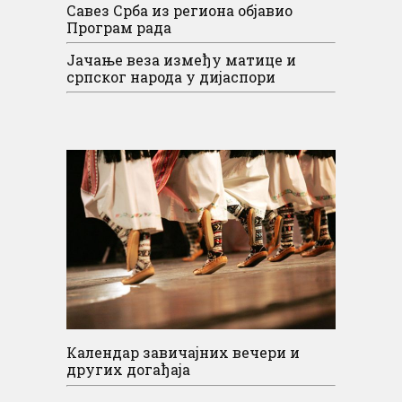
Савез Срба из региона објавио
Програм рада
Јачање веза између матице и
српског народа у дијаспори
Календар завичајних вечери и
других догађаја