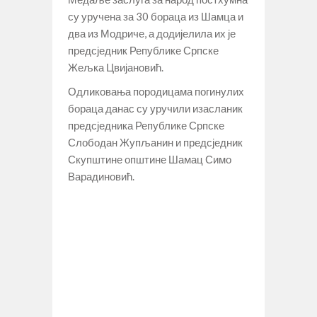
су уручена за 30 бораца из Шамца и
два из Модриче, а додијелила их је
предсједник Републике Српске
Жељка Цвијановић.
Одликовања породицама погинулих
бораца данас су уручили изасланик
предсједника Републике Српске
Слободан Жупљанин и предсједник
Скупштине општине Шамац Симо
Варадиновић.