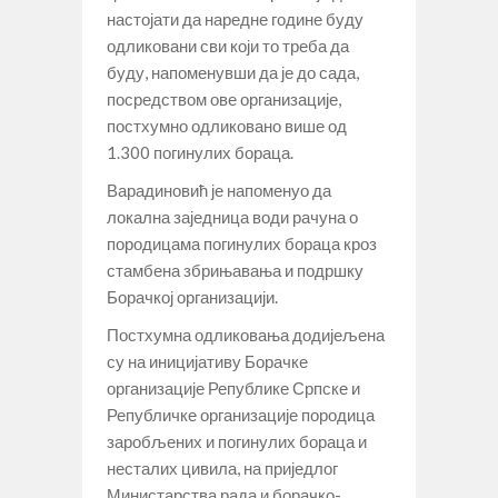
настојати да наредне године буду
одликовани сви који то треба да
буду, напоменувши да је до сада,
посредством ове организације,
постхумно одликовано више од
1.300 погинулих бораца.
Варадиновић је напоменуо да
локална заједница води рачуна о
породицама погинулих бораца кроз
стамбена збрињавања и подршку
Борачкој организацији.
Постхумна одликовања додијељена
су на иницијативу Борачке
организације Републике Српске и
Републичке организације породица
заробљених и погинулих бораца и
несталих цивила, на приједлог
Министарства рада и борачко-