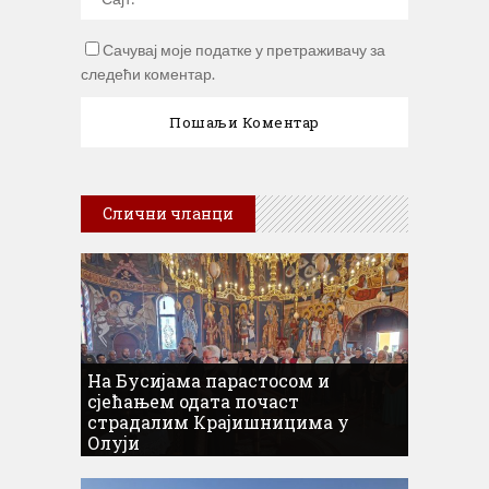
Сачувај моје податке у претраживачу за
следећи коментар.
Слични чланци
На Бусијама парастосом и
сјећањем одата почаст
страдалим Крајишницима у
Олуји