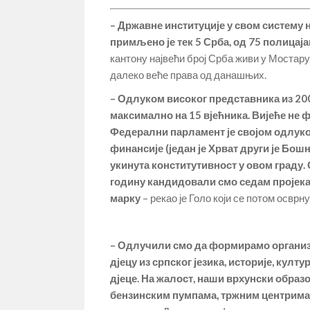
– Државне институције у свом систему 
примљено је тек 5 Срба, од 75 полицај
кантону највећи број Срба живи у Мостар
далеко веће права од данашњих.
– Одлуком високог представника из 20
максимално на 15 вјећника. Вијеће не 
Федерални парламент је својом одлуко
финансије (један је Хрват други је Бош
укинута конститутивност у овом граду. 
годину кандидовали смо седам пројекат
марку
– рекао је Голо који се потом осврн
– Одлучили смо да формирамо организ
дјецу из српског језика, историје, кул
дјеце. На жалост, наши врхунски обра
бензинским пумпама, тржним центрима