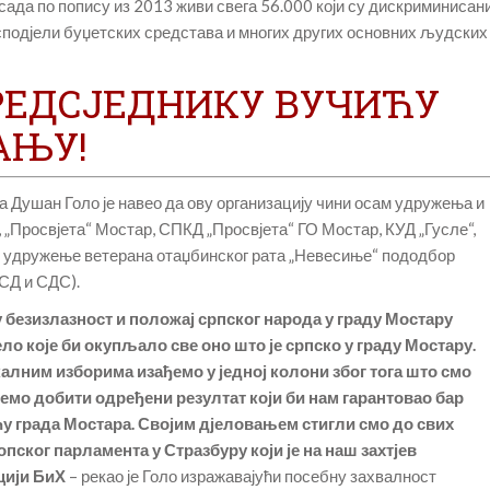
сада по попису из 2013 живи свега 56.000 који су дискриминисан
подјели буџетских средстава и многих других основних људских
ПРЕДСЈЕДНИКУ ВУЧИЋУ
АЊУ!
 Душан Голо је навео да ову организацију чини осам удружења и
 „Просвјета“ Мостар, СПКД „Просвјета“ ГО Мостар, КУД „Гусле“,
 удружење ветерана отаџбинског рата „Невесиње“ пододбор
НСД и СДС).
ву безизлазност и положај српског народа у граду Мостару
о које би окупљало све оно што је српско у граду Мостару.
калним изборима изађемо у једној колони због тога што смо
емо добити одређени резултат који би нам гарантовао бар
ћу града Мостара. Својим дјеловањем стигли смо до свих
опског парламента у Стразбуру који је на наш захтјев
цији БиХ
– рекао је Голо изражавајући посебну захвалност