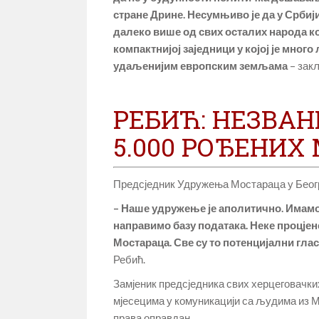
стране Дрине. Несумњиво је да у Србиј
далеко више од свих осталих народа ко
компактнијој заједници у којој је мног
удаљенијим европским земљама
– закљ
РЕБИЋ: НЕЗВАН
5.000 РОЂЕНИХ
Предсједник Удружења Мостараца у Београ
– Наше удружење је аполитично. Имамо 
направимо базу података. Неке процјен
Мостараца. Све су то потенцијални гла
Ребић.
Замјеник предсједника свих херцеговачких
мјесецима у комуникацији са људима из М
права оправдан.