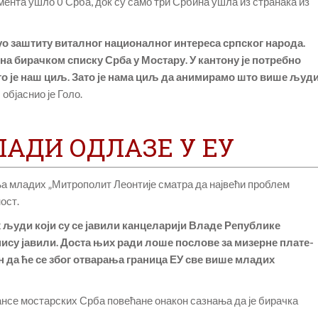
ента ушло 0 Срба, док су само три Србина ушла из странака из
нуо заштиту виталног националног интереса српског народа.
на бирачком списку Срба у Мостару. У кантону је потребно
то је наш циљ. Зато је нама циљ да анимирамо што више људ
 објаснио је Голо.
ЛАДИ ОДЛАЗЕ У ЕУ
а младих „Митрополит Леонтије сматра да највећи проблем
ост.
људи који су се јавили канцеларији Владе Републике
 нису јавили. Доста њих ради лоше послове за мизерне плате-
н да ће се због отварања граница ЕУ све више младих
нсе мостарских Срба повећане онакон сазнања да је бирачка