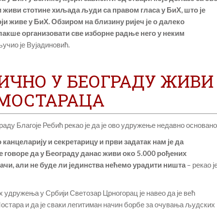
и живи стотине хиљада људи са правом гласа у БиХ, што је
ји живе у БиХ. Обзиром на близину ријеч је о далеко
о лакше организовати све изборне радње него у неким
учио је Вујадиновић.
ИЧНО У БЕОГРАДУ ЖИВИ
 МОСТАРАЦА
ду Благоје Ребић рекао је да је ово удружење недавно основано
канцеларију и секретарицу и први задатак нам је да
е говоре да у Београду данас живи око 5.000 рођених
сачи, али не буде ли јединства нећемо урадити ништа
– рекао ј
 удружења у Србији Светозар Црногорац је навео да је већ
остара и да је сваки легитиман начин борбе за очувања људских