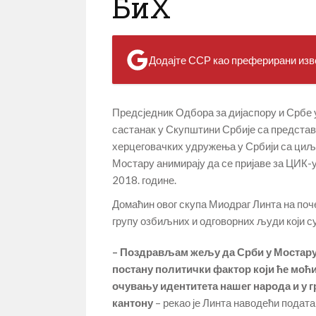
БиХ
Додајте ССР као преферирани изво
Предсједник Одбора за дијаспору и Србе у
састанак у Скупштини Србије са предста
херцеговачких удружења у Србији са циљем
Мостару анимирају да се пријаве за ЦИК-у
2018. године.
Домаћин овог скупа Миодраг Линта на поче
групу озбиљних и одговорних људи који су
– Поздрављам жељу да Срби у Мостару 
постану политички фактор који ће моћи
очувању идентитета нашег народа и у 
кантону
– рекао је Линта наводећи подата