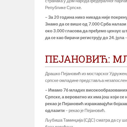
странака у Дом народа федералног парлам
Републике Српске.
– За 20 година нико никада није покре
Знамо да се више од 7.000 Срба налази 
око 3.000 гласова да пређемо цензус ш
да се као бирачи региструју до 24. јула
–
ПЕЈАНОВИЋ: М
Драшко Пејановић из мостарског Удружењ
српске омладине представља незапослен
– Имамо 76 младих високообразованих 
Српске, а вероватно их има још који се
рекао је Пејановић изражавајући бојаза
одлазити
– рекао је Пејановић.
Љубиша Таминџија (СДС) сматра да су ша
база повећана.