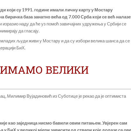
ди који су 1991. године имали личну карту у Мостару
на бирачка база занатно већа од 7.000 Срба који се већ налазе
 и изразио наду да ће уз помоћ завичајних удружења у Србији се
нимирају да гласају.
 младих људи живи у Мостару и да су избори велика шанса да се
дерацији БиХ.
 ИМАМО ВЕЛИКИ
ц, Милимир Вујадиновић из Суботице је рекао да је оптимиста
аније као заједница нисмо бавили овим питањем. Увјерен сам
 у БиХ у великој мјери зависити од ствари које долазе са ов