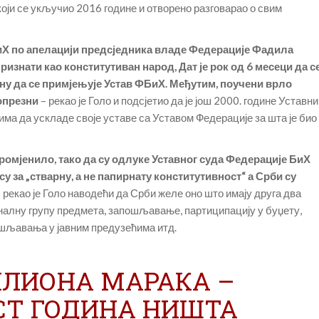
оји се укључио 2016 године и отворено разговарао о свим
БиХ по апелацији предсједника владе Федерације Фадила
изнати као конститутиван народ, Дат је рок од 6 месеци да с
ну да се примјењује Устав ФБиХ. Међутим, поучени врло
опрезни
– рекао је Голо и подсјетио да је још 2000. године Уставни
ма да ускладе своје уставе са Уставом Федерације за шта је био
промјенило, тако да су одлуке Уставног суда Федерације БиХ
су за „стварну, а не папирнату конститутивност“ а Срби су
– рекао је Голо наводећи да Срби желе оно што имају друга два
ционалну групу предмета, запошљавање, партиципацију у буџету,
шљавања у јавним предузећима итд.
ИЛИОНА МАРАКА –
СТ ГОДИНА НИШТА