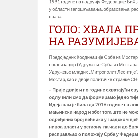
1991 године на подручју Федерације БиХ, 
у области запошљавања, образовања, рас
права.
ГОЛО: ХВАЛА 
НА РАЗУМИЈЕВ
Предсједник Коодинације Срба из Мостара
организација (Удружење Срба из Мостара,
Удружење младих „Митрополит Леонтије“,
Мостар, као и двоје политичке странке С
– Прије двије и по године схватајући с
одлучили смо да формирамо једно тијел
Идеја нам је била да 2016 године на ло
мањински народ и због тога што не мож
одређених број већника у градском вје
нивоа власти у региону, па чак и до Евр
расправљао о положају Срба у Федера