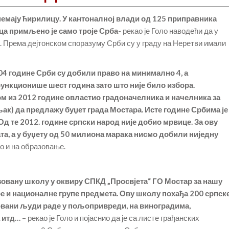
немају ћирилицу. У кантоналној влади од 125 приправника
аца примљено је само троје Срба-
рекао је Голо наводећи да у
у. Према дејтонском споразуму Срби су у граду на Неретви имали
04 године Срби су добили право на минимално 4, а
функционише шест година зато што није било избора.
м из 2012 године овластио градоначелника и начелника за
њак) да предлажу буџет града Мостара. Исте године Србима је
Од те 2012. године српски народ није добио мрвице. За ову
а, а у буџету од 50 милиона марака нисмо добили ниједну
уо и на образовање.
овану школу у оквиру СПКД „Просвјета“ ГО Мостар за нашу
туре и националне групе предмета. Ову школу похађа 200 српск
зовани људи раде у пољопривреди, на виноградима,
 итд…
– рекао је Голо и појаснио да је са листе грађанских