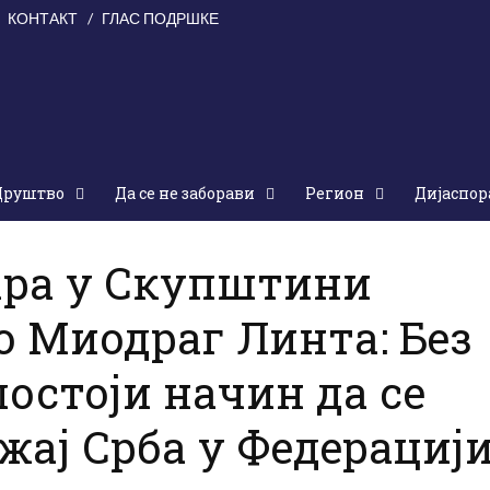
КОНТАКТ
ГЛАС ПОДРШКЕ
Друштво
Да се не заборави
Регион
Дијаспор
 15. јун 2018.
ара у Скупштини
о Миодраг Линта: Без
постоји начин да се
жај Срба у Федерациј