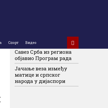
а
Спорт
Видео
Савез Срба из региона
објавио Програм рада
Јачање веза између
матице и српског
народа у дијаспори
и