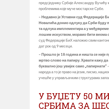
предсједнику Србије Александру Вучићу к
проблемима које муче мостарске Србе.
– Недавно је Уставни суд Федерације 
Новалића донио одлуку да Срби буду пр
та одлука имплементира а у међувреме
лошим искуством, морамо бити веома 
суд Федерације БиХ наложио свим кантони
дат рок од 9 месеци.
– Прошло је 18 година и ништа се није 
мртво слово на папиру. Хрвати кажу да 
буквално још увијек само „папирнати“
народа а то је право на језик, писмо, на
учешће у управљачким структурама запо
У БУЏЕТУ 50 М
СРБИМА ЗА ШЕ