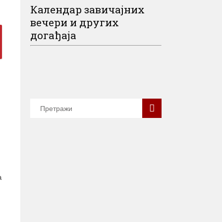
Календар завичајних
вечери и других
догађаја
а