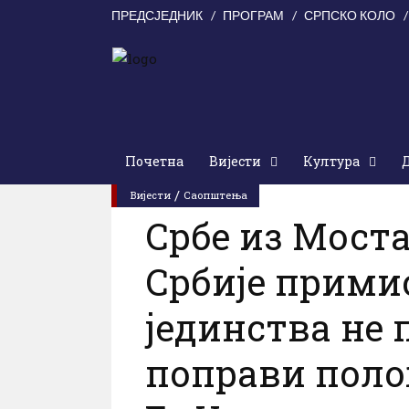
ПРЕДСЈЕДНИК
ПРОГРАМ
СРПСКО КОЛО
Почетна
Вијести
Култура
0 Коментари
0
прегледа
Петак,
/
Вијести
Саопштења
Србе из Мост
Србије прими
јединства не 
поправи поло