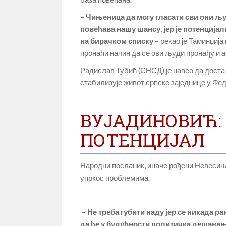
– Чињеница да могу гласати сви они љу
повећава нашу шансу, јер је потенцијал
на бирачком списку –
рекао је Таминџија
пронаћи начин да се ови људи пронађу и а
Радислав Тубић (СНСД) је навео да доста
стабилизује живот српске заједнице у Фе
ВУЈАДИНОВИЋ:
ПОТЕНЦИЈАЛ
Народни посланик, иначе рођени Невесиња
упркос проблемима.
– Не треба губити наду јер се никада р
да ће у будућности политичка дешавања