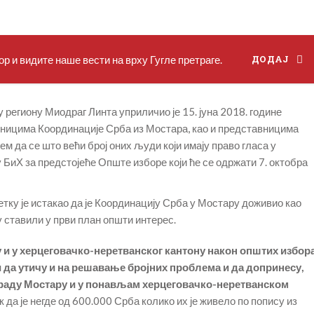
р и видите наше вести на врху Гугле претраге.
ДОДАЈ
 региону Миодраг Линта уприличио је 15. јуна 2018. године
вницима Координације Срба из Мостара, као и представницима
 да се што већи број оних људи који имају право гласа у
 БиХ за предстојеће Опште изборе који ће се одржати 7. октобра
тку је истакао да је Координацију Срба у Мостару доживио као
 ставили у први план општи интерес.
и у херцеговачко-неретванског кантону након општих избор
 да утичу и на решавање бројних проблема и да допринесу,
граду Мостару и у понављам херцеговачко-неретванском
к да је негде од 600.000 Срба колико их је живело по попису из