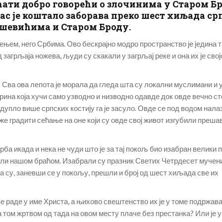
ћати добро говорећи о злочинима у Старом Бр
 нас је коштало заборава преко шест хиљада с
шевићима и Старом Броду.
ењем, него Србима. Ово бескрајно модро пространство је једина т
д загрљаја ножева, људи су скакали у загрљај реке и она их је сво
. Сва ова лепота је морала да гледа шта су локални муслимани и
Дрина која хучи само узводно и низводно одавде док овде вечно сто
, дупло више српских костију га је засуло. Овде се под водом нала
е градити сећање на оне који су овде свој живот изгубили преш
ба икада и нека не чуди што је за тај покољ био изабран велики п
зивали нашом браћом. Изабрали су празник Светих Четрдесет мучен
 па су, заневши се у покољу, прешли и број од шест хиљада све их
све раде у име Христа, а њихово свештенство их је у томе подржав
 за том жртвом од тада на овом месту плаче без престанка? Или је 