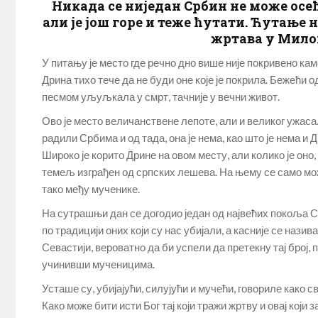
Никада се ниједан Србин не може осе
али је још горе и теже ћутати. Ћутање
жртава у Мило
У питању је место где речно дно више није покривено кам
Дрина тихо тече да не буди оне које је покрила. Бежећи о
песмом уљуљкала у смрт, тачније у вечни живот.
Ово је место величанствене лепоте, али и великог ужаса
радили Србима и од тада, она је нема, као што је нема и 
Широко је корито Дрине на овом месту, али колико је оно
темељ изграђен од српских лешева. На њему се само мож
тако међу мученике.
На сутрашњи дан се догодио један од највећих покоља Ср
по традицији оних који су нас убијали, а касније се на
Севастији, вероватно да би успели да претекну тај број,
учинивши мученицима.
Усташе су, убијајући, силујући и мучећи, говориле како 
Како може бити исти Бог тај који тражи жртву и овај који