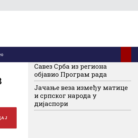
ео
Савез Срба из региона
објавио Програм рада
в
Јачање веза између матице
и српског народа у
дијаспори
ДАЈ