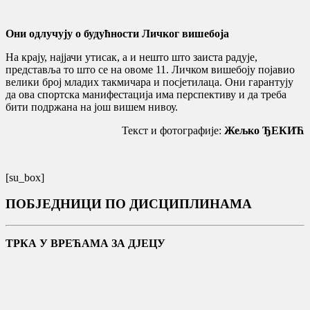
Они одлучују о будућности Личког вишебоја
На крају, најјачи утисак, а и нешто што заиста радује,
представља то што се на овоме 11. Личком вишебоју појавио
велики број младих такмичара и посјетилаца. Они гарантују
да ова спортска манифестација има перспективу и да треба
бити подржана на још вишем нивоу.
Текст и фотографије:
Жељко ЂЕКИЋ
[su_box]
ПОБЈЕДНИЦИ ПО ДИСЦИПЛИНАМА
ТРКА У ВРЕЋАМА ЗА ДЈЕЦУ