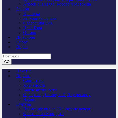
Агресија НАТО и Косово и Метохија
Регион
Хрватска
Република Српска
Федерација БиХ
Црна Гора
Остало
Дијаспора
Спорт
Видео
Почетна
Вијести
Саопштења
Активности
Важне активности
Одбор за дијаспору и Србе у региону
Најаве
Култура
Промоције књига / Књижевне вечери
Фестивали / Концерти