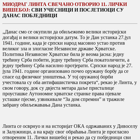
МИОДРАГ ЛИНТА СВЕЧАНО ОТВОРИО 11. ЛИЧКИ
ВИШЕБОЈ:
СВИ УЧЕСНИЦИ И ПОСЈЕТИОЦИ СУ
ДАНАС ПОБЈЕДНИЦИ
„Данас смо се окупили да обиљежимо велики историјски
догађај и велики историјски датум. То је Дан устанка 27.јул
1941. године, када је српски народ масовно устао против
великог зла и злогласне Независне државе Хрватске.
Политика Независне Хрватске била је веома јасна: једну
трећину Срба побити, једну трећину Срба покатоличити, а
једну трећину Срба насилно протјерати. Српски народ је 27.
јула 1941. године организовано почео оружану борбу да се
спасе од физичког уништења. У тој оружаној борби
учестовала су оба антифашистичка покрета“, рекао је Линта, у
свом говору, док су двјеста метара даље присталице
проусташке Аутономне хрватске странке права пјевале
усташке пјесме, узвикивале “За дом спремни” и тражиле
забрану обиљежавања Дана устанка.
Линта се осврнуо и на историјат ОКА одржаваних у Дивоселу
и Залужници, а на крају свог обраћања Линта је прогласио
отвореним 11. Лички вишебој и рекао да су побједници сви