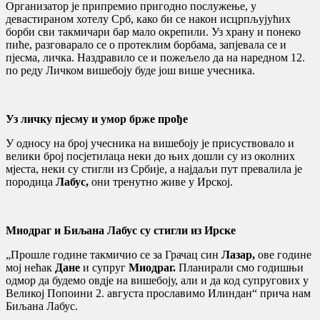
Организатор је припремио пригодно послужење, у
девастираном хотелу Срб, како би се након исцрпљујућих
борби сви такмичари бар мало окрепили. Уз храну и понеко
пиће, разговарало се о протеклим борбама, запјевала се и
пјесма, личка. Наздравило се и пожељело да на наредном 12.
по реду Личком вишебоју буде још више учесника.
Уз личку пјесму и умор брже прође
У односу на број учесника на вишебоју је присуствовало и
велики број посјетилаца неки до њих дошли су из околних
мјеста, неки су стигли из Србије, а најдаљи пут превалила је
породица
Лабус,
они тренутно живе у Ирској.
Миодраг и Биљана Лабус су стигли из Ирске
„Прошле године такмичио се за Грачац син
Лазар,
ове године
мој нећак
Дане
и супруг
Миодраг.
Планирали смо годишњи
одмор да будемо овдје на вишебоју, али и да код супругових у
Великој Попоини 2. августа прославимо Илиндан“ прича нам
Биљана Лабус.