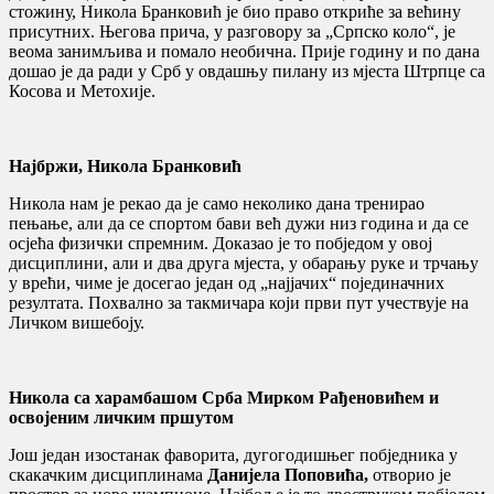
стожину, Никола Бранковић је био право откриће за већину
присутних. Његова прича, у разговору за „Српско коло“, је
веома занимљива и помало необична. Прије годину и по дана
дошао је да ради у Срб у овдашњу пилану из мјеста Штрпце са
Косова и Метохије.
Најбржи, Никола Бранковић
Никола нам је рекао да је само неколико дана тренирао
пењање, али да се спортом бави већ дужи низ година и да се
осјећа физички спремним. Доказао је то побједом у овој
дисциплини, али и два друга мјеста, у обарању руке и трчању
у врећи, чиме је досегао један од „најјачих“ појединачних
резултата. Похвално за такмичара који први пут учествује на
Личком вишебоју.
Никола са харамбашом Срба Мирком Рађеновићем и
освојеним личким пршутом
Још један изостанак фаворита, дугогодишњег побједника у
скакачким дисциплинама
Данијела Поповића,
отворио је