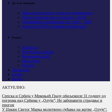
Да се не заборави
Први Свјeтски рат и српски добровољци
Други Свјетски рат и геноцид у НДХ
Одбрамбено отаџбински рат 1991 – 1995
Агресија НАТО и Косово и Метохија
Регион
Хрватска
Република Српска
Федерација БиХ
Црна Гора
Остало
Дијаспора
Спорт
Видео
АКТУЕЛНО:
Српска и Србија у Мркоњић Граду обиљежиле 31 годину од
погрома над Србима у „Олуји“; Не заборавити страдање и
прогон
У Цркви Светог Марка молитвено сјећање на жртве „Олује“: