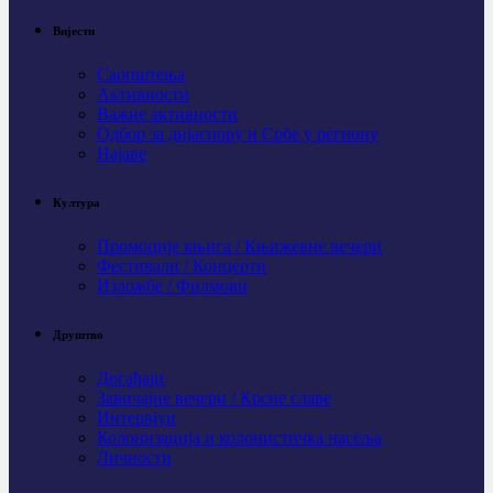
Вијести
Саопштења
Активности
Важне активности
Одбор за дијаспору и Србе у региону
Најаве
Култура
Промоције књига / Књижевне вечери
Фестивали / Концерти
Изложбе / Филмови
Друштво
Догађаји
Завичајне вечери / Крсне славе
Интервјуи
Колонизација и колонистичка насеља
Личности