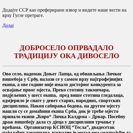
Додајте ССР као преферирани извор и видите наше вести на
врху Гугле претраге.
Додај
ДОБРОСЕЛО ОПРВАДАЛО
ТРАДИЦИЈУ ОКА ДИВОСЕЛО
Ово село, надомак Доњег Лапца, oд обнављања Личког
вишебоја у Србу, налази се у самом врху најтрофејнијих
екипа, а ове године није имало достојног конкурента за
освајање првог мјеста. Преко стотину такмичара,
подјељених у шест екипа, пред више стотина гледалаца,
одмјерило је снаге у девет старих, народних, спортских
дисциплина. Након сабирања бодова, на другом мјесту
нашли су се домаћини екипа Срба, док је треће мјесто
припало екипи „Ћиро“ Личка Калдрма – Дрвар. Посебну
драж вишебоју дала су дјеца у дисциплини трчање у
врећама. Организатор КСИОЦ “Тесла”, двадесетак
најмлађих такмичара, наградио је медаљама сматрајући да