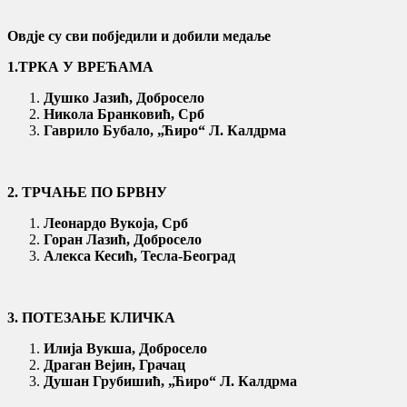
Овдје су сви побједили и добили медаље
1.ТРКА У ВРЕЋАМА
Душко Јазић, Добросело
Никола Бранковић, Срб
Гаврило Бубало, „Ћиро“ Л. Калдрма
2. ТРЧАЊЕ ПО БРВНУ
Леонардо Вукоја, Срб
Горан Лазић, Добросело
Алекса Кесић,
Тесла-Београд
3. ПОТЕЗАЊЕ КЛИЧКА
Илија Вукша, Добросело
Драган Вејин, Грачац
Душан Грубишић,
„Ћиро“ Л. Калдрма