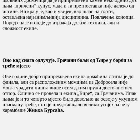
шаљивих доскочица да је припремљени камен неко однио да с
њим „причепи“ купус, мада и та претпоставка није далеко од
истине. На крају је, као и увијек, као шлаг на торти,
остављена најзанимљивија дисциплина. Повлачење конопца.
Поред снаге и овдје до изражаја долази техника, али и
сложност екипе.
Оно кад снага одлучује, Грачани бољи од Ћире у борби за
треће мјесто
Ове године добро припремљена екипа домаћина стигла је до
финала, али са расположеним момцима из Добросела није
могла урадити ништа више осим да им пружи достојанствен
отпор. Слично се провела и екипа „Ћире“, са Грачанима. Ипак
њима је и то четврто мјесто било довољно да освоје у укупном
пласману треће, што је представљало велики успјех за чету
харамбаше
Жељка Бурсаћа.