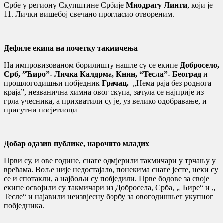
Србе у региону Скупштине Србије
Миодрагу Линти
, који је
11. Лички вишебој свечано прогласио отвореним.
Дефиле екипа на почетку такмичења
На импровизованом борилишту нашле су се екипе
Добросело,
Срб, ”Ћиро”- Личка Калдрма, Книн, “Тесла”- Београд
и
прошлогодишњи побједник
Грачац.
„Нема раја без роднога
краја”, незванична химна овог скупа, зачула се најприје из
грла учесника, а прихватили су је, уз велико одобравање, и
присутни посјетиоци.
Добар одазив публике, нарочито младих
Први су, и ове године, снаге одмјерили такмичари у трчању у
врећама. Воље није недостајало, понекима снаге јесте, неки су
се и спотакли, а најбољи су побједили. Прве бодове за своје
екипе освојили су такмичари из Добросела, Срба, „ Ћире“ и „
Тесле“ и најавили неизвјесну борбу за овогодишњег укупног
побједника.