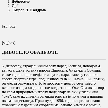
Добросело
Срб
„Ћиро“ Л. Калдрма
[/su_box]
[su_box]
ДИВОСЕЛО ОБАВЕЗУЈЕ
У Дивоселу, страдалничком селу поред Госпића, поводом 4.
августа, Дана устанка народа Дивосела, Читлука и Орница,
сваке године прве недјеље августа, одржавале су се личке
сеоске спортске игре, под називом “ОКЕ”. Назив ОКЕ потичу
од мјеста одржавања. То је простор у центру села, мјесто
великог извора хладне питке воде, званог Оке. Ова два извора
по свом природном изгледу подсјећају на очи у глави или
“оке”, како их Личани од миља зову, па је по њима и названа
ова манифестација. Први пут је 1956. године организовано
такмичење у древним спортовима, бацање камена с рамена,