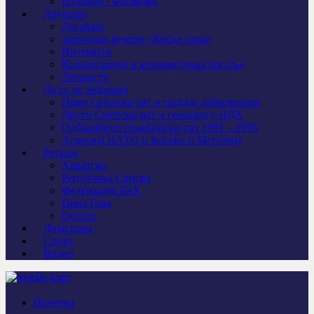
Изложбе / Филмови
Друштво
Догађаји
Завичајне вечери / Крсне славе
Интервјуи
Колонизација и колонистичка насеља
Личности
Да се не заборави
Први Свјeтски рат и српски добровољци
Други Свјетски рат и геноцид у НДХ
Одбрамбено отаџбински рат 1991 – 1995
Агресија НАТО и Косово и Метохија
Регион
Хрватска
Република Српска
Федерација БиХ
Црна Гора
Остало
Дијаспора
Спорт
Видео
Почетна