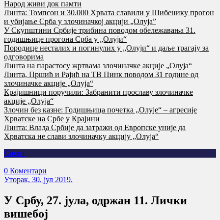
Народ живи док памти
Линта: Томпсон и 30.000 Хрвата славили у Шибенику прогон
и убијање Срба у злочиначкој акцији „Олуја”
У Скупштини Србије трибина поводом обележавања 31.
годишњице прогона Срба у „Олуји“
Породице несталих и погинулих у „Олуји“ и даље трагају за
одговорима
Линта на парастосу жртвама злочиначке акције „Олуја“
Линта, Пршић и Рајић на ТВ Пинк поводом 31 године од
злочиначке акције „Олуја“
Крајишници поручили: Забранити прославу злочиначке
акције „Олуја“
Злочин без казне: Годишњица почетка „Олује“ – агресије
Хрватске на Србе у Крајини
Линта: Влада Србије да затражи од Европске уније да
Хрватска не слави злочиначку акцију „Олуја“
Спорт
0 Коментари
Уторак, 30. јул 2019.
У Србу, 27. јула, одржан 11. Лички
вишебој