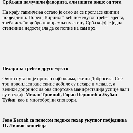
Србљани намучили фаворита, али ништа више од тога
На крају такмичења остало је само да се прогласе екипни
побједници. Поред „Ћириног“ већ поменутог трећег мјеста,
треба истаћи добро припремљену екипу Срба којој је једна
степеница недостајала да се попне на сам врх.
Пехари за треће и друго мјесто
Овога пута он је припао најбољима, екипи Добросела. Све
три првопласиране екипе добиле су пехаре и медаље, а
велики допринос да ова спортсака манифестација успије дали
су и судије
Милан Трнинић, Горан Перишић и Љубан
Тубин
, као и многобројни спонзори.
Јово Беслаћ са поносом подиже пехар укупног побједника
11. Личког вишебоја