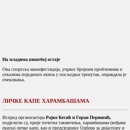
На младима вишебој остаје
Ова спортска манифестација, упркос бројним проблемима и
отказима појединих екипа у посљедњи тренутак, оправдала је
очекивања.
ЛИЧКЕ КАПЕ ХАРАМБАШАМА
Испред организатора
Рајко Кесић и Горан Перишић,
подјелили су, прије почетка такмичења, харамбашама (вођама
екипа) личке капе, као и предсједнику Одбора за дијаспору и