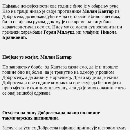
Најмање неизвјесности ове године било је у обарању руке.
Као на траци низао је своје противнике
Милан Кантар
из
Добросела, дозвољавајући им да се такмиче било с десном,
било с лијевом руком, док му је све време на лицу био
карактеристичан осмјех. Нису му се могли супроставити ни
грачачки харамбаша
Горан Миљуш,
ни млађани
Никола
Бранковић.
Побједе уз осмјех, Милан Кантар
По завршетку борбе, од Кантара сазнајемо, да је и прошле
године био најбољи, да је тренутно на одмору у родном
Доброселу, а да живи у Норвешкој. Драго му је да је екипа
Добросела и ове године компактна и очекује да ће освојити
прво мјесто у екипном пласману, али да је много важније што
се овај вишебој одржава.
Осмјеси на лицу Добросељана након половине
такмичарских дисциплина
Заслуге за успјех Добросела највише приписује његовом куму