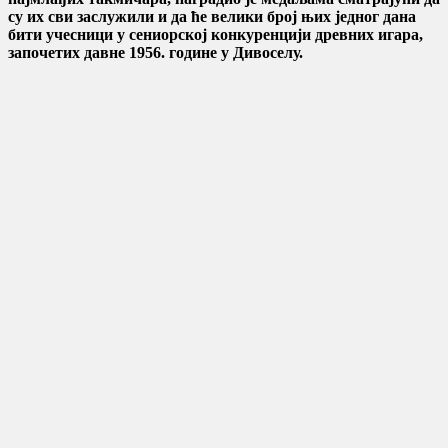
су их сви заслужили и да ће велики број њих једног дана
бити учесници у сениорској конкуренцији древних игара,
започетих давне 1956. године у Дивоселу.