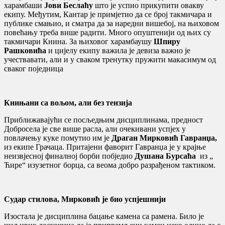
харамбаши
Јови
Беслаћу
што је успио прикупити овакву
екипу. Међутим, Кантар је примјетио да се број такмичара и
публике смањио, и сматра да за наредни вишебој, на њиховом
повећању треба више радити. Много опуштенији од њих су
такмичари Книна. За њиховог харамбаушу
Шпиру
Рашковића
и цијелу екипу важила је девиза важно је
учествавати, али и у сваком тренутку пружити макасимум од
сваког поједница
Книњани са вољом, али без тензија
Приближавајући се посљедњим дисциплинама, предност
Добросела је све више расла, али очекивани успјех у
повлачењу куке помутио им је
Драган Мирковић Гавранџа,
из екипе Грачаца. Притајени фаворит Гавранџа је у крајње
неизвјесној финалној борби побједио
Душана Бурсаћа
из „
Ћире“ изузетног борца, са веома добро разрађеном тактиком.
Судар стилова, Мирковић је био успјешнији
Изостала је дисциплина бацање камена са рамена. Било је