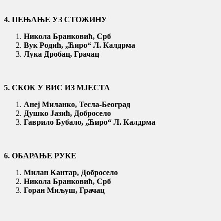
4. ПЕЊАЊЕ УЗ СТОЖИНУ
Никола Бранковић, Срб
Вук Родић, „Ћиро“ Л. Калдрма
Лука Дробац, Грачац
5. СКОК У ВИС ИЗ МЈЕСТА
Анеј Миланко, Тесла-Београд
Душко Јазић, Добросело
Гаврило Бубало, „
Ћиро“ Л. Калдрма
6. ОБАРАЊЕ РУКЕ
Милан Кантар
, Добросело
Никола Бранковић, Срб
Горан Миљуш, Грачац