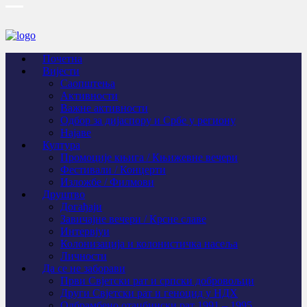
Почетна
Вијести
Саопштења
Активности
Важне активности
Одбор за дијаспору и Србе у региону
Најаве
Култура
Промоције књига / Књижевне вечери
Фестивали / Концерти
Изложбе / Филмови
Друштво
Догађаји
Завичајне вечери / Крсне славе
Интервјуи
Колонизација и колонистичка насеља
Личности
Да се не заборави
Први Свјeтски рат и српски добровољци
Други Свјетски рат и геноцид у НДХ
Одбрамбено отаџбински рат 1991 – 1995