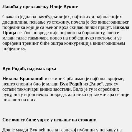
Лакоћа у превлачењу Илије Вукше
Свакако једна од наузбудљивијих, најтежих и најопаснијих
дисциплина, пењање уз стожину, почела је без вишегодишњег
побједника који је са њеног врха скидао лички пршут.
Никола
Прица
се због повреде није појавио на борилишту, али се
млади талас такмичара попео на побједничко постоље и уз
одређени тренинг биће оштра конкуренција вишегодишњем
побједнику.
Вук Родић, надомак врха
Никола Бранковић
из екипе Срба имао је најбоље вријеме,
нешто спорији био је млади
Вук Родић
из „Ћире“, док су
остали такмичари видно заостали. Било је ту и огребаних
руку, ногу и још неких повреда, али нико од такмичара се није
пожалио на њих.
Све очи су биле упрте у пењање на стожину
Док је млади Вук већ познат српској публици у пењању на