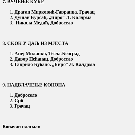
7. ВУЧЕЊЕ КУКЕ
Драган Мирковић-Гавранџа, Грачац
Душан Бурсаћ, „Ћиро“ Л. Калдрма
Никола Медић, Добросело
8. СКОК У ДАЉ ИЗ МЈЕСТА
Анеј Миланко, Тесла-Београд
Давор Пећанац, Добросело
Гаврило Бубало, „
Ћиро“ Л. Калдрма
9. НАДВЛАЧЕЊЕ КОНОПА
Добросело
Срб
Грачац
Коначан пласман