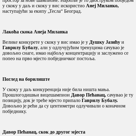
простор за нове шампионе. Најбоље је то двоструком побједом
у скоку у даљ и скоку у вис искористио
Анеј Миланко,
наступајући за екипу „Тесла“ Београд.
Лакоћа скока Анеја Миланка
Велике конкурете у скоку у вис имао је у
Душку Јазићу
и
Гаврилу Бубалу
, али у одлучујућим тренуцима сачувао је
довољно снаге, имао најбољу концентрацију и заслужено се
попео на прво мјесто побједничког постоља.
Поглед на борилиште
У скоку у даљ конкуренција није била ништа мања.
Прошлогодишњи вицешампион
Давор Пећанац,
сачувао је ту
позицију, док је треће мјесто припало
Гаврилу Бубалу.
Довољно је рећи да су центиметри одлучивали о коначном
побједнику.
Давор Пећанац, скок до другог мјеста