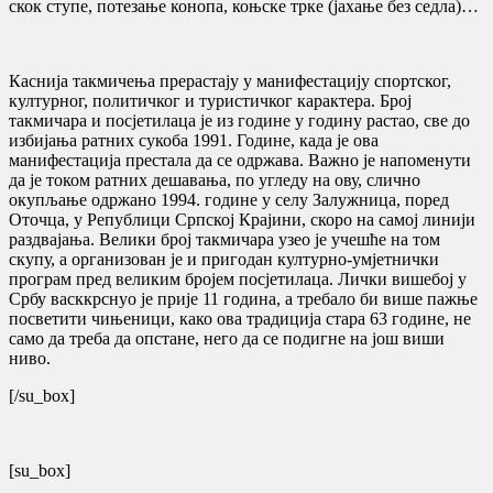
скок ступе, потезање конопа, коњске трке (јахање без седла)…
Каснија такмичења прерастају у манифестацију спортског,
културног, политичког и туристичког карактера. Број
такмичара и посјетилаца је из године у годину растао, све до
избијања ратних сукоба 1991. Године, када је ова
манифестација престала да се одржава. Важно је напоменути
да је током ратних дешавања, по угледу на ову, слично
окупљање одржано 1994. године у селу Залужница, поред
Оточца, у Републици Српској Крајини, скоро на самој линији
раздвајања. Велики број такмичара узео је учешће на том
скупу, а организован је и пригодан културно-умјетнички
програм пред великим бројем посјетилаца. Лички вишебој у
Србу васккрснуо је прије 11 година, а требало би више пажње
посветити чињеници, како ова традиција стара 63 године, не
само да треба да опстане, него да се подигне на још виши
ниво.
[/su_box]
[su_box]