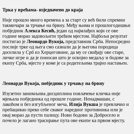
Трка у врећама- изједначено до краја
Није прошло много времена а за старт су већ били спремни
такмичари за трчање на брвну. Међу њима и прошлогодишњи
побједник
Алекса Кесић,
један од најмлађих који се ове
године морао задовољити трећим мјестом. Најбољи резултат
постигао је
Леонардо Вукоја,
представник Срба. Непосредно
послије трке од њега смо сазнали да је његова породица
доселила у Срб из Херцеговине, да му се свиђају ове старе,
личке игре и да је поносан што је освојио медаљу и бодове за
екипу Срба, мјесто у коме је са родитељима трајно настањен.
Леонардо Вукоја, побједник у трчању на брвну
Изузетно занимљива дисциплина повлачење кличка није
мјењала побједника од прошле године. Ненадмашан, с
лакоћом и без изгубљеног меча,
Илија Вукша
је превлачио и
пребацивао преко себе сваког наредног противника или је
овај морао да пусти палицу. Нови бодови за Добросело и
почело је лагано трасирање пута ове екипе ка првом мјесту.