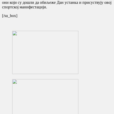
они који су дошли да обиљеже Дан устанка и присуствују овој
спортској манифестацији.
[/su_box]