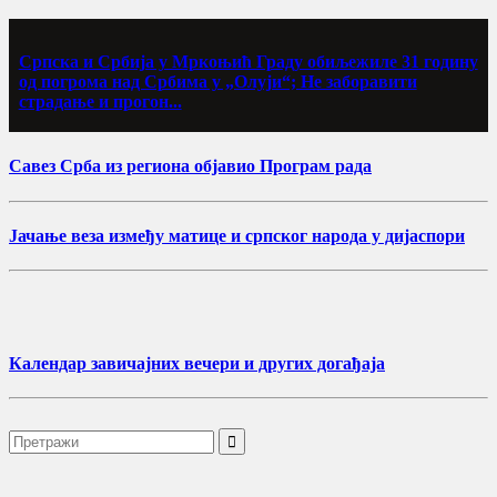
Српска и Србија у Мркоњић Граду обиљежиле 31 годину
од погрома над Србима у „Олуји“; Не заборавити
страдање и прогон...
Савез Срба из региона објавио Програм рада
Јачање веза између матице и српског народа у дијаспори
Календар завичајних вечери и других догађаја