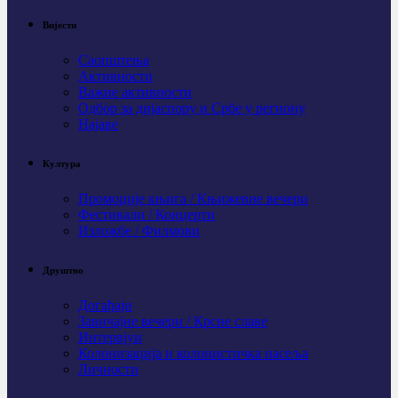
Вијести
Саопштења
Активности
Важне активности
Одбор за дијаспору и Србе у региону
Најаве
Култура
Промоције књига / Књижевне вечери
Фестивали / Концерти
Изложбе / Филмови
Друштво
Догађаји
Завичајне вечери / Крсне славе
Интервјуи
Колонизација и колонистичка насеља
Личности