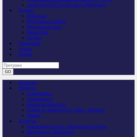
Агресија НАТО и Косово и Метохија
Регион
Хрватска
Република Српска
Федерација БиХ
Црна Гора
Остало
Дијаспора
Спорт
Видео
Почетна
Вијести
Саопштења
Активности
Важне активности
Одбор за дијаспору и Србе у региону
Најаве
Култура
Промоције књига / Књижевне вечери
Фестивали / Концерти