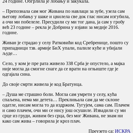
24 године. Обгрлила је лобању и закукала.
– Препознала сам мог Живана по навлаци за зубе, узела сам
његову лобању у шаке и цвилела све док глас нисам изгубила,
а очи ми побелеле. Пресудили су ми тог дана, ја сам у гробу
већ 23 године – рекла је Добрина у изјави за медије 2016.
године.
Живан је страдао у селу Ратковићи код Сребренице, пошто су
припадници тзв. армије БиХ упали, палиле куће и убијали
људе…
Село, у ком је пре рата живело 338 Срба је опустело, а мајка
није могла да смогне снаге да се врати на огњиште где је
одгајала сина.
До своје смрти живела је код Братунца.
– Душа ме страшно боли. Могла сам умрети у селу, кућа
спаљена, нема ми детета… Преклињала сам да ме склоне
одатле, нисам могла то да издржим. Тугујем, сама сам. Плачем
и само плачем, очи ми се нису још осушиле. Извадили су ми
срце из груди, живим без срца, без мог Живана, не знам ни
како сам жива – говорила је кроз плач.
Преузето са:
ИСКРА