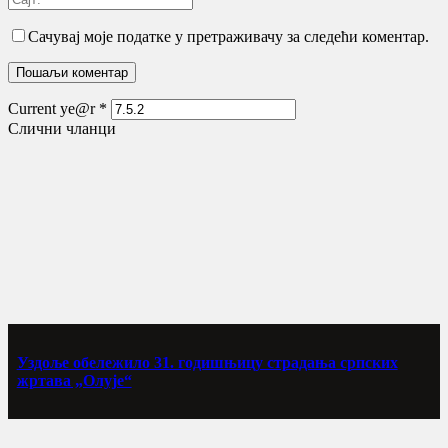
Сачувај моје податке у претраживачу за следећи коментар.
Current ye@r
*
Слични чланци
Уздоље обележило 31. годишњицу страдања српских
жртава „Олује“