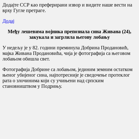
Додајте ССР као преферирани извор и видите наше вести на
врху Гугле претраге.
Додај
Међу лешевима војника препознала сина Живана (24),
закукала и загрлила његову лобању
У недељу је у 82. години преминула Добрина Продановић,
мајка Живана Продановића, чија је фотографија са његовом
лобањом обишла свет.
Фотографија Добрине са лобањом, јединим земним остатком
њеног убијеног сина, најпотресније је сведочење протеклог
рата о злочинима који су учињени над српским
становништвом у Подрињу.