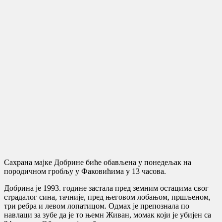
Сахрана мајке Добрине биће обављена у понедељак на
породичном гробљу у Факовићима у 13 часова.
Добрина је 1993. године застала пред земним остацима свог
страдалог сина, тачније, пред његовом лобањом, пршљеном,
три ребра и левом лопатицом. Одмах је препознала по
навлаци за зубе да је то њемн Живан, момак који је убијен са