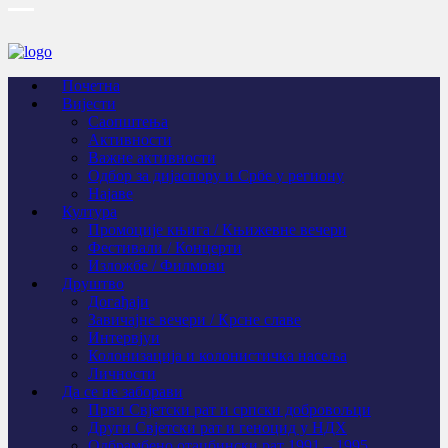
Почетна
Вијести
Саопштења
Активности
Важне активности
Одбор за дијаспору и Србе у региону
Најаве
Култура
Промоције књига / Књижевне вечери
Фестивали / Концерти
Изложбе / Филмови
Друштво
Догађаји
Завичајне вечери / Крсне славе
Интервјуи
Колонизација и колонистичка насеља
Личности
Да се не заборави
Први Свјeтски рат и српски добровољци
Други Свјетски рат и геноцид у НДХ
Одбрамбено отаџбински рат 1991 – 1995