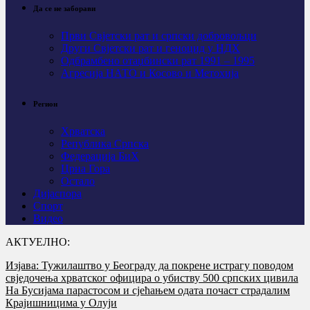
Да се не заборави
Први Свјeтски рат и српски добровољци
Други Свјетски рат и геноцид у НДХ
Одбрамбено отаџбински рат 1991 – 1995
Агресија НАТО и Косово и Метохија
Регион
Хрватска
Република Српска
Федерација БиХ
Црна Гора
Остало
Дијаспора
Спорт
Видео
АКТУЕЛНО:
Изјава: Тужилаштво у Београду да покрене истрагу поводом
свједочења хрватског официра о убиству 500 српских цивила
На Бусијама парастосом и сјећањем одата почаст страдалим
Крајишницима у Олуји