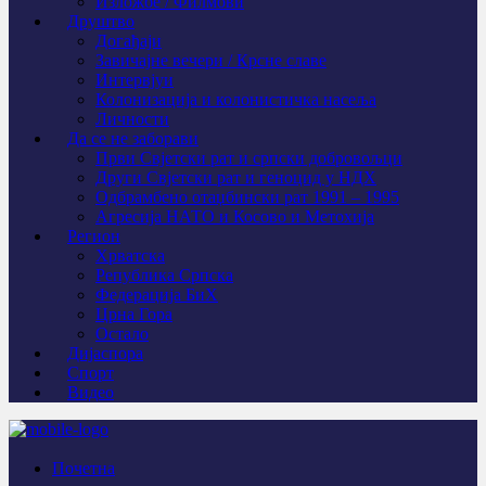
Изложбе / Филмови
Друштво
Догађаји
Завичајне вечери / Крсне славе
Интервјуи
Колонизација и колонистичка насеља
Личности
Да се не заборави
Први Свјeтски рат и српски добровољци
Други Свјетски рат и геноцид у НДХ
Одбрамбено отаџбински рат 1991 – 1995
Агресија НАТО и Косово и Метохија
Регион
Хрватска
Република Српска
Федерација БиХ
Црна Гора
Остало
Дијаспора
Спорт
Видео
Почетна