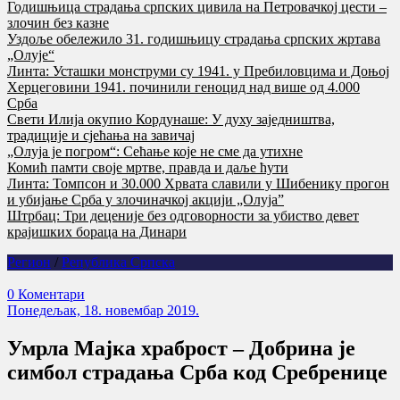
Годишњица страдања српских цивила на Петровачкој цести –
злочин без казне
Уздоље обележило 31. годишњицу страдања српских жртава
„Олује“
Линта: Усташки монструми су 1941. у Пребиловцима и Доњој
Херцеговини 1941. починили геноцид над више од 4.000
Срба
Свети Илија окупио Кордунаше: У духу заједништва,
традиције и сјећања на завичај
„Олуја је погром“: Сећање које не сме да утихне
Комић памти своје мртве, правда и даље ћути
Линта: Томпсон и 30.000 Хрвата славили у Шибенику прогон
и убијање Срба у злочиначкој акцији „Олуја”
Штрбац: Три деценије без одговорности за убиство девет
крајишких бораца на Динари
Регион
/
Република Српска
0 Коментари
Понедељак, 18. новембар 2019.
Умрла Мајка храброст – Добрина је
симбол страдања Срба код Сребренице