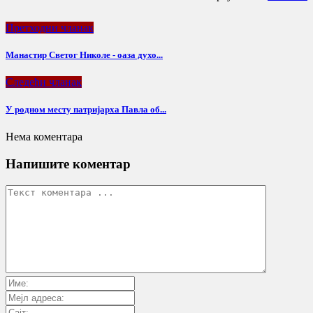
Претходни чланак
Манастир Светог Николе - оаза духо...
Следећи чланак
У родном месту патријарха Павла об...
Нема коментара
Напишите коментар