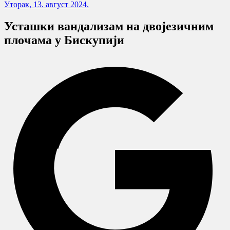
Уторак, 13. август 2024.
Устaшки вaндaлизaм нa двojeзичним
плoчaмa у Бискупиjи