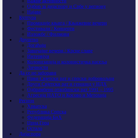
Важне активности
Одбор за дијаспору и Србе у региону
Најаве
Култура
Промоције књига / Књижевне вечери
Фестивали / Концерти
Изложбе / Филмови
Друштво
Догађаји
Завичајне вечери / Крсне славе
Интервјуи
Колонизација и колонистичка насеља
Личности
Да се не заборави
Први Свјeтски рат и српски добровољци
Други Свјетски рат и геноцид у НДХ
Одбрамбено отаџбински рат 1991 – 1995
Агресија НАТО и Косово и Метохија
Регион
Хрватска
Република Српска
Федерација БиХ
Црна Гора
Остало
Дијаспора