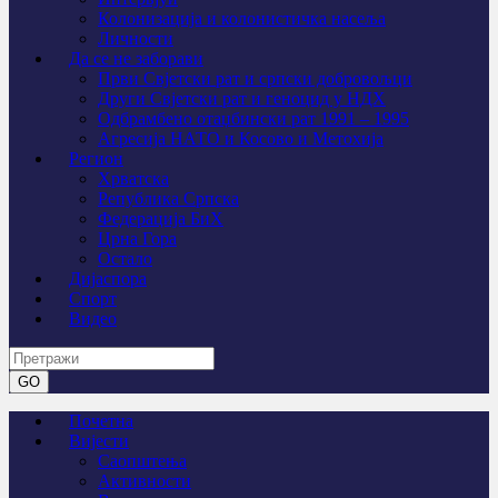
Колонизација и колонистичка насеља
Личности
Да се не заборави
Први Свјeтски рат и српски добровољци
Други Свјетски рат и геноцид у НДХ
Одбрамбено отаџбински рат 1991 – 1995
Агресија НАТО и Косово и Метохија
Регион
Хрватска
Република Српска
Федерација БиХ
Црна Гора
Остало
Дијаспора
Спорт
Видео
Почетна
Вијести
Саопштења
Активности