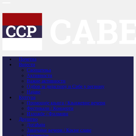
Почетна
Вијести
Саопштења
Активности
Важне активности
Одбор за дијаспору и Србе у региону
Најаве
Култура
Промоције књига / Књижевне вечери
Фестивали / Концерти
Изложбе / Филмови
Друштво
Догађаји
Завичајне вечери / Крсне славе
Интервјуи