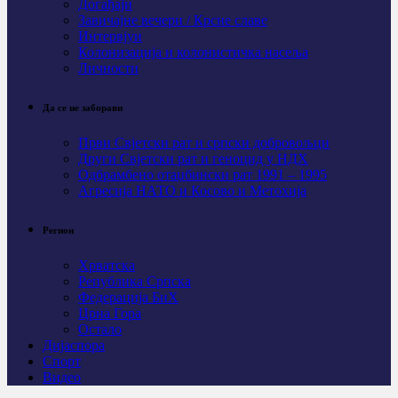
Догађаји
Завичајне вечери / Крсне славе
Интервјуи
Колонизација и колонистичка насеља
Личности
Да се не заборави
Први Свјeтски рат и српски добровољци
Други Свјетски рат и геноцид у НДХ
Одбрамбено отаџбински рат 1991 – 1995
Агресија НАТО и Косово и Метохија
Регион
Хрватска
Република Српска
Федерација БиХ
Црна Гора
Остало
Дијаспора
Спорт
Видео