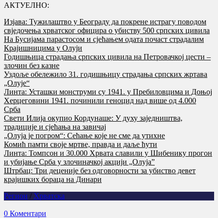
АКТУЕЛНО:
Изјава: Тужилаштво у Београду да покрене истрагу поводом
свједочења хрватског официра о убиству 500 српских цивила
На Бусијама парастосом и сјећањем одата почаст страдалим
Крајишницима у Олуји
Годишњица страдања српских цивила на Петровачкој цести –
злочин без казне
Уздоље обележило 31. годишњицу страдања српских жртава
„Олује“
Линта: Усташки монструми су 1941. у Пребиловцима и Доњој
Херцеговини 1941. починили геноцид над више од 4.000
Срба
Свети Илија окупио Кордунаше: У духу заједништва,
традиције и сјећања на завичај
„Олуја је погром“: Сећање које не сме да утихне
Комић памти своје мртве, правда и даље ћути
Линта: Томпсон и 30.000 Хрвата славили у Шибенику прогон
и убијање Срба у злочиначкој акцији „Олуја”
Штрбац: Три деценије без одговорности за убиство девет
крајишких бораца на Динари
Регион
/
Хрватска
0 Коментари