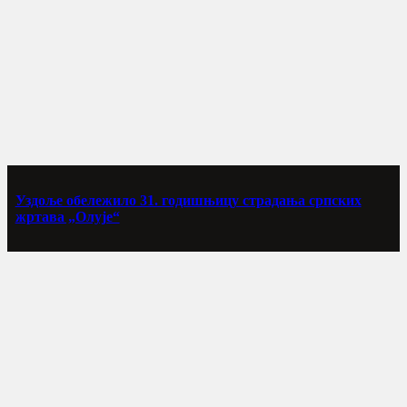
Уздоље обележило 31. годишњицу страдања српских
жртава „Олује“