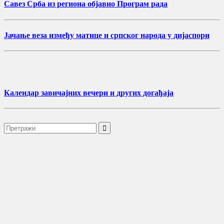
Савез Срба из региона објавио Програм рада
Јачање веза између матице и српског народа у дијаспори
Календар завичајних вечери и других догађаја