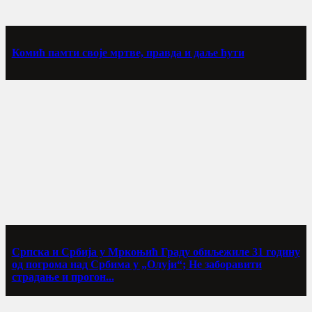
Комић памти своје мртве, правда и даље ћути
Српска и Србија у Мркоњић Граду обиљежиле 31 годину
од погрома над Србима у „Олуји“; Не заборавити
страдање и прогон...