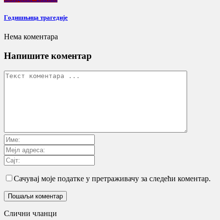
Гoдишњицa трaгeдиje
Нема коментара
Напишите коментар
Сачувај моје податке у претраживачу за следећи коментар.
Слични чланци