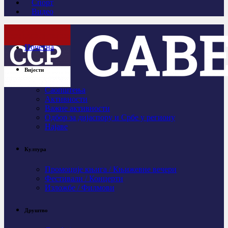
Спорт
Видео
Почетна
Вијести
Саопштења
Активности
Важне активности
Одбор за дијаспору и Србе у региону
Најаве
Култура
Промоције књига / Књижевне вечери
Фестивали / Концерти
Изложбе / Филмови
Друштво