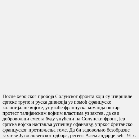
После херојског пробоја Солунског фронта који су извршиле
српске трупе и руска дивизија уз помоћ француске
колонијалне војске, упутиће француска команда оштар
протест талијанским војним властима уз захтев, да сви
добровољци сместа буду упућени на Солунски фронт, јер
српска војска наставља успешну офанзиву, упркос британско-
француског противљења томе. Да би задовољио безобразне
захтеве Југословенског одбора, регент Александар је већ 1917.