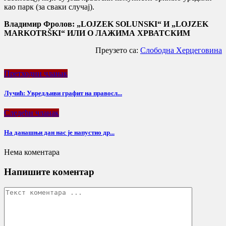
као парк (за сваки случај).
Владимир Фролов: „LOJZEK SOLUNSKI“ И „LOJZEK
MARKOTRŠKI“ ИЛИ О ЛАЖИМА ХРВАТСКИМ
Преузето са:
Слободна Херцеговина
Претходни чланак
Лучић: Увредљиви графит на правосл...
Следећи чланак
На данашњи дан нас је напустио др...
Нема коментара
Напишите коментар