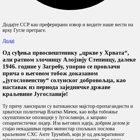
Додајте ССР као преферирани извор и видите наше вести на
врху Гугле претраге.
Додај
Од суђења првосвештенику „цркве у Хрвата“,
али ратном злочинцу Алојзију Степинцу, далеке
1946. године у Загребу, упорно се провлачи
прича о његовом тобож доказаном
„југословенству“ солунског добровољца, као
наставак из периода заједничке државе
краљевине Југославије!
Ту причу лансирали су ватикански мајстор-пропагандисти и
хрватски политичар Влатко Мачек, као вођа тобожње
скупштинске опозиције у Југославији, а заправо
сепаратистички лидер. Иза његових идеја, добрим делом је
стајао некадашњи први министар спољњих послова
краљевине СХС Анте Трумбић, који је од декларативног
заједништва стигао до израженог шовинисте. Као члан