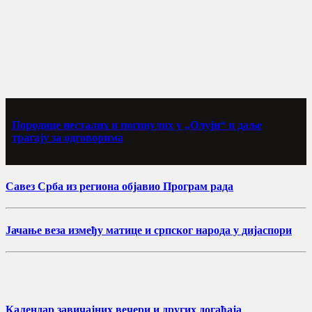
Породице несталих и погинулих у „Олуји“ и даље
трагају за одговорима
Савез Срба из региона објавио Програм рада
Јачање веза између матице и српског народа у дијаспори
Календар завичајних вечери и других догађаја