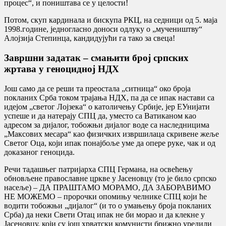
процес“, и поништава се у целости!
Потом, скуп кардинала и бискупа РКЦ, на седници од 5. маја
1998.године, једногласно доноси одлуку о „мучеништву“
Алојзија Степинца, кандидујући га тако за свеца!
Завршни задатак – смањити број српских
жртава у геноцидној НДХ
Још само да се реши та преостала „ситница“ око броја
покланих Срба током трајања НДХ, па да се ипак настави са
идејом „светог Лојзека“ о католичењу Србије, јер ЕУнијати
успеше и да натерају СПЦ да, уместо са Ватиканом као
адресом за дијалог, тобожњи дијалог воде са наследницима
„Максових месара“ као физичких извршилаца скривене жеље
Светог Оца, који ипак понајбоље уме да опере руке, чак и од
доказаног геноцида.
Речи тадашњег патријарха СПЦ Германа, на освећењу
обновљене православне цркве у Јасеновцу (то је било српско
насеље) – ДА ПРАШТАМО МОРАМО, ДА ЗАБОРАВИМО
НЕ МОЖЕМО – пророчки опомињу челнике СПЦ који ће
водити тобожњи „дијалог“ (и то о умањењу броја покланих
Срба) да неки Свети Отац ипак не би морао и да клекне у
Јасеновцу, који су још хрватски комунисти брижно уредили