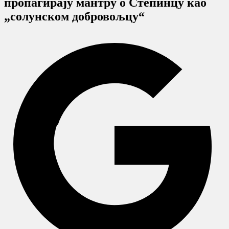
пропагирају мантру о Степинцу као
„солунском добровољцу“