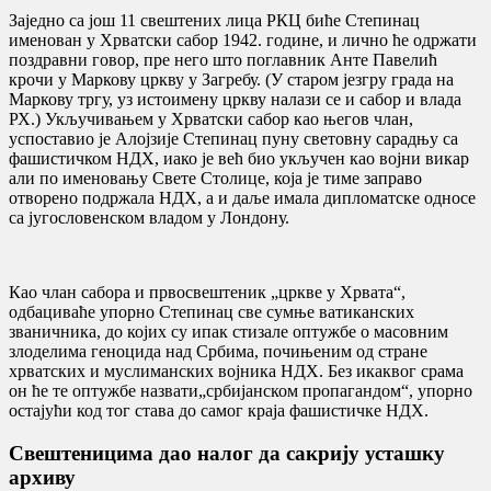
Заједно са још 11 свештених лица РКЦ биће Степинац
именован у Хрватски сабор 1942. године, и лично ће одржати
поздравни говор, пре него што поглавник Анте Павелић
крочи у Маркову цркву у Загребу. (У старом језгру града на
Маркову тргу, уз истоимену цркву налази се и сабор и влада
РХ.) Укључивањем у Хрватски сабор као његов члан,
успоставио је Алојзије Степинац пуну световну сарадњу са
фашистичком НДХ, иако је већ био укључен као војни викар
али по именовању Свете Столице, која је тиме заправо
отворено подржала НДХ, а и даље имала дипломатске односе
са југословенском владом у Лондону.
Као члан сабора и првосвештеник „цркве у Хрвата“,
одбациваће упорно Степинац све сумње ватиканских
званичника, до којих су ипак стизале оптужбе о масовним
злоделима геноцида над Србима, почињеним од стране
хрватских и муслиманских војника НДХ. Без икаквог срама
он ће те оптужбе назвати„србијанском пропагандом“, упорно
остајући код тог става до самог краја фашистичке НДХ.
Свештеницима дао налог да сакрију усташку
архиву