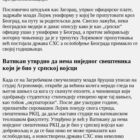
Пословично штедљив као Загорац, упркос официрске плате,
задржаће млади Лојзек униформу у којој ће пропутовати кроз
Београд, на путу за родитељски дом. Свесно лажући, неки
београдски медији и данас описују како је као „српски“
официр ушао у униформи у Београд, а притом заборављају
ноторну чињеницу да је у тренутку Лојзековог пропутовања
већ постојала држава СХС а ослобођење Београда примакло се
својој годишњици.
Ватикан утврдио да нема ниједног свештеника
који је био у српској војсци
Када се на Загребачком свеучилишту млади бруцош уписао на
студиј Агрономије, откриће да већина колега нерадо гледа на
његов шињел са кога су скинуте еполете, а чиновници који
одобравају студентску стипендију отворено мрзе тај шињел,
као тобож „окупаторски“. После две узалудне године,
прихватиће сиромашни Лојзек понуду свога стрица,
свештеника РКЦ, да даље настави студије на ватиканском
теолошком факултету. Утврђено је већ у Ватикану да нема
ниједнoг свештеника РКЦ да је био у српској војсци као
добровољац и да се баш нико не може приказати као
ослободилац, а новостворена држава СХС има неколико