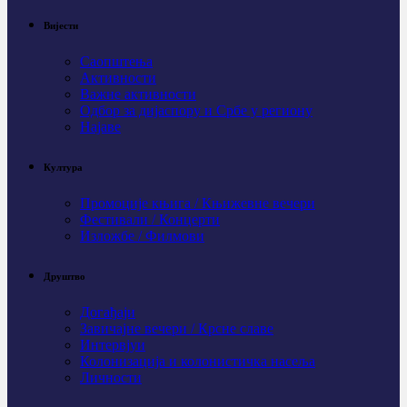
Вијести
Саопштења
Активности
Важне активности
Одбор за дијаспору и Србе у региону
Најаве
Култура
Промоције књига / Књижевне вечери
Фестивали / Концерти
Изложбе / Филмови
Друштво
Догађаји
Завичајне вечери / Крсне славе
Интервјуи
Колонизација и колонистичка насеља
Личности