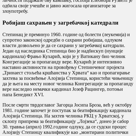
личности подржале ову кампању, госпођа Елеонора Рузвелт је
одбила своје учешће и јавно жигосала организаторе за
злоупотребу.
Робијаш сахрањен у загребачкој катедрали
Степинац је преминуо 1960. године од болести (леукемија) и
супротно законској одредби о сахрани робијаша, одлуком
власти дозвољено је да се сахрани у загребачкој катедрали.
Један од наследника Степинца био је надбискуп (нунције
кардинала) Фрањо Кухарић, који је у Ватикану био челник
Конгрегације за пропаганду вере. Кухарић је интензивно
наставио активности на провођењу Степинчевог пројекта
„Тринаест стољећа кршћанства у Хрвата“ као и пропагирање
захтева за посвећење Алојзија Степинца, користећи чињеницу
да је њега на месту новог челника Конгрегације за пропаганду
вере наследио немачки кардинал Јозеф Рацингер, потоњи
папа Бенедикт XVI.
После смрти тврдоглавог Загорца Јосипа Броза, већ у октобру
1981. године започет је поступак за беатификацију кардинала
Алојзија Степинца. На захтев челника РКЦ у Хрватској, у
склопу припрема за беатификацију „Лојзека“, донео је сабор
30. травња (април) 1992.године одлуку, да се судски процес
Алојзију Степинцу квалификује као „монтирани политички