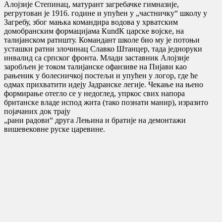
Алојзије Степинац, матурант загребачке гимназије,
регрутован је 1916. године и упућен у „частничку“ школу у
Загребу, због мањка командира водова у хрватским
домобранским формацијама КundК царске војске, на
талијанском ратишту. Командант школе био му је потоњи
усташки ратни злочинац Славко Штанцер, тада једноруки
инвалид са српског фронта. Млади заставник Алојзије
заробљен је током талијанске офанзиве на Пијави као
рањеник у болесничкој постељи и упућен у логор, где ће
одмах прихватити идеју Јадранске легије. Чекање на њено
формирање отегло се у недоглед, упркос свих напора
британске владе испод жита (тако познати манир), изразито
појачаних док трају
„рани радови“ друга Лењина и братије на демонтажи
вишевековне руске царевине.