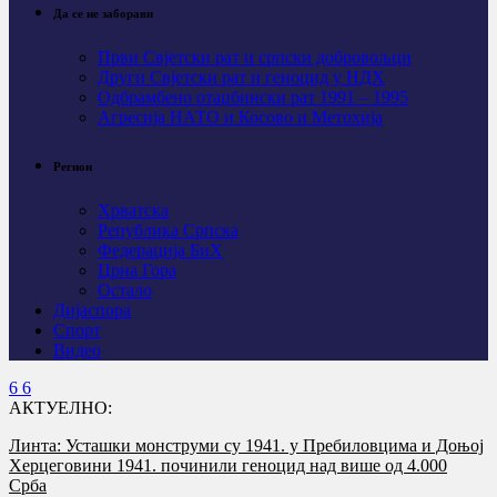
Да се не заборави
Први Свјeтски рат и српски добровољци
Други Свјетски рат и геноцид у НДХ
Одбрамбено отаџбински рат 1991 – 1995
Агресија НАТО и Косово и Метохија
Регион
Хрватска
Република Српска
Федерација БиХ
Црна Гора
Остало
Дијаспора
Спорт
Видео
АКТУЕЛНО:
Линта: Усташки монструми су 1941. у Пребиловцима и Доњој
Херцеговини 1941. починили геноцид над више од 4.000
Срба