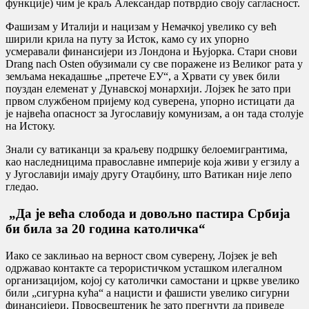
функције) чим је краљ Александар потврдио своју сагласност.
Фашизам у Италији и нацизам у Немачкој увелико су већ
ширили крила на путу за Исток, камо су их упорно
усмеравали финансијери из Лондона и Њујорка. Стари снови
Drang nach Osten обузимали су све поражене из Великог рата у
земљама некадашње „претече ЕУ“, а Хрвати су увек били
поуздан елеменат у Дунавској монархији. Лојзек ће зато при
првом службеном пријему код суверена, упорно истицати да
је највећа опасност за Југославију комунизам, а он тада столује
на Истоку.
Знали су ватиканци за краљеву подршку белоемигрантима,
као наследницима православне империје која живи у егзилу а
у Југославији имају другу Отаџбину, што Ватикан није лепо
гледао.
„Да је већа слобода и довољно пастира Србија
би била за 20 година католичка“
Иако се заклињао на верност свом суверену, Лојзек је већ
одржавао контакте са терористичком усташком илегалном
организацијом, којој су католички самостани и цркве увелико
били „сигурна кућа“ а нацисти и фашисти увелико сигурни
финансијери. Првосвештеник ће зато прегнути да приведе