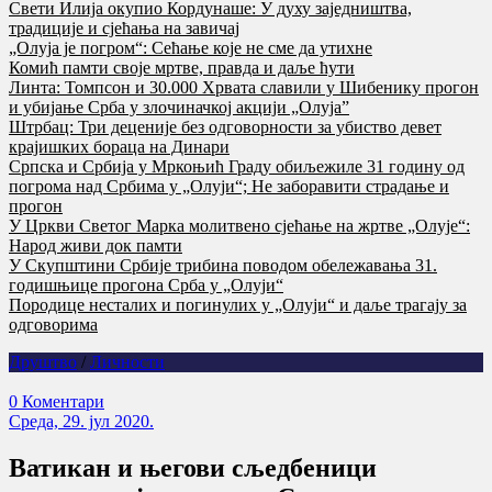
Свети Илија окупио Кордунаше: У духу заједништва,
традиције и сјећања на завичај
„Олуја је погром“: Сећање које не сме да утихне
Комић памти своје мртве, правда и даље ћути
Линта: Томпсон и 30.000 Хрвата славили у Шибенику прогон
и убијање Срба у злочиначкој акцији „Олуја”
Штрбац: Три деценије без одговорности за убиство девет
крајишких бораца на Динари
Српска и Србија у Мркоњић Граду обиљежиле 31 годину од
погрома над Србима у „Олуји“; Не заборавити страдање и
прогон
У Цркви Светог Марка молитвено сјећање на жртве „Олује“:
Народ живи док памти
У Скупштини Србије трибина поводом обележавања 31.
годишњице прогона Срба у „Олуји“
Породице несталих и погинулих у „Олуји“ и даље трагају за
одговорима
Друштво
/
Личности
0 Коментари
Cреда, 29. јул 2020.
Ватикан и његови сљедбеници