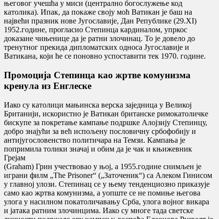
његовог учешћа у миси (централно богослужење код
католика). Ипак, да покаже своју моћ Ватикан је баш на
највећи празник нове Југославије, Дан Републике (29.XI)
1952.године, прогласио Степинца кардиналом, упркос
доказане чињенице да је ратни злочинац. То је довело до
тренутног прекида дипломатских односа Југославије и
Ватикана, који ће се поновно успоставити тек 1970. године.
Промоција Степинца као жртве комунизма
кренула из Енглеске
Иако су католици мањинска верска заједница у Великој
Британији, искористио је Ватикан британске римокатоличке
бискупе за покретање кампање подршке Алојзију Степинцу,
добро знајући за већ испољену пословичну србофобију и
антијугословенство политичара на Темзи. Кампања је
попримила толики значај и обим да је чак и књижевник
Грејам
(Graham) Грин учествовао у њој, а 1955.године снимљен је
играни филм „The Prisoner“ („Заточеник“) са Алеком Гинисом
у главној улози. Степинац се у њему тенденциозно приказује
само као жртва комунизма, а уопште се не помиње његова
улога у насилном покатоличавању Срба, улога војног викара
и јатака ратним злочинцима. Иако су многе тада светске