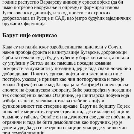
године распустио Вардарску дивизију српске војске (да би
имао потребно наоружање и опрему) и формирао изнова
Југословенску дивизију, и то од пристиглих српских
добровољаца из Русије и САД, као језгро будућих заједничких
оружаних формација.
Барут није омирисао
Када су из талијанског заробљеништва приспели у Солун,
након пробоја фронта и капитулације Бугарске, добровољци
Срби захтевали су да буду упућени у борачки састав, а остали
су упућени у Битољ да их тамошња посадна команда
искористи за дужности у позадини, јер је тада сваки човек био
добро дошао. Пошто у српској војсци чин заставника није
постојао, указом је признат као чин потпоручника и тако је
млади Лојзек (тепање код Загораца за Алојзије!) понео српске
еполете на француском копорану. Биће распоређен у позадини
тек ослобођених делова Отаџбине, јер шиптарска побуна која
избија плански, увелико отежава стабилизацију и
функцоналност тек створене државе. Барут на бојишту Лојзек
ипак неће мирисати, изузев стрелишта, где се млади официри
такмиче у гађању. Остаће он на дужности све док се побуна не
ограничи и тада ће бити демобилисан као поручник, јер је
донета уредба да се резервни официри унапреде у виши чин
при демобилизацији.