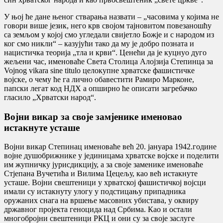
У њој ће дане њеног стварања назвати – „часовима у којима не
говори више језик, него крв својом тајновитом повезаношћу
са земљом у којој смо угледали свијетло Божје и с народом из
ког смо никли“ – казујући тако да му је добро позната и
нацистичка теорија „тла и крви“. Ценећи да је куцнуо дуго
жељени час, именоваће Света Столица Алојзија Степинца за
Vojnog vikara sine titulo целокупне хрватске фашистичке
војске, о чему ће га лично обавестити Рамиро Марконе,
папски легат код НДХ а опширно ће описати загребачко
гласило „Хрватски народ“.
Војни викар за своје замјенике именовао
истакнуте усташе
Војни викар Степинац именоваће већ 20. јануара 1942.године
војне душобрижнике у јединицама хрватске војске и поделити
им жупничку јурисдикцију, а за своје заменике именоваће
Стјепана Вучетића и Вилима Цецељу, као већ истакнуте
усташе. Војни свештеници у хрватској фашистичкој војсци
имали су истакнуту улогу у подстицању припадника
оружаних снага на вршење масовних убистава, у оквиру
државног пројекта геноцида над Србима. Као и остали
многобројни свештеници РКЦ и они су за своје заслуге