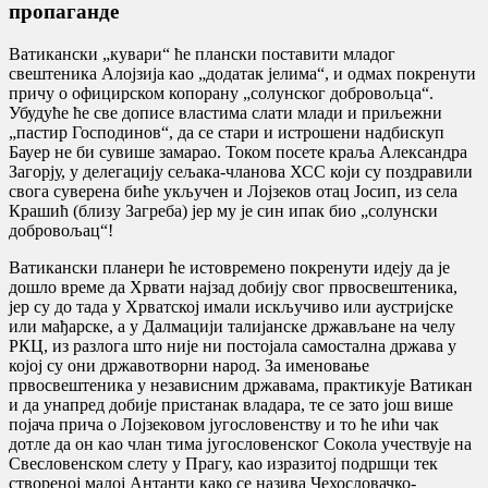
пропаганде
Ватикански „кувари“ ће плански поставити младог
свештеника Алојзија као „додатак јелима“, и одмах покренути
причу о официрском копорану „солунског добровољца“.
Убудуће ће све дописе властима слати млади и приљежни
„пастир Господинов“, да се стари и истрошени надбискуп
Бауер не би сувише замарао. Током посете краља Александра
Загорју, у делегацију сељака-чланова ХСС који су поздравили
свога суверена биће укључен и Лојзеков отац Јосип, из села
Крашић (близу Загреба) јер му је син ипак био „солунски
добровољац“!
Ватикански планери ће истовремено покренути идеју да је
дошло време да Хрвати најзад добију свог првосвештеника,
јер су до тада у Хрватској имали искључиво или аустријске
или мађарске, а у Далмацији талијанске држављане на челу
РКЦ, из разлога што није ни постојала самостална држава у
којој су они државотворни народ. За именовање
првосвештеника у независним државама, практикује Ватикан
и да унапред добије пристанак владара, те се зато још више
појача прича о Лојзековом југословенству и то ће ићи чак
дотле да он као члан тима југословенског Сокола учествује на
Свесловенском слету у Прагу, као изразитој подршци тек
створеној малој Антанти како се назива Чехословачко-