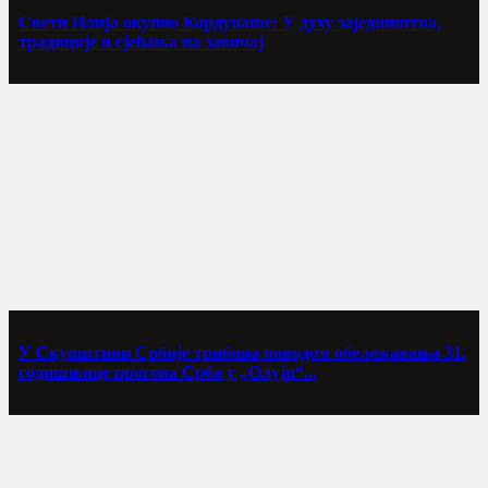
Свети Илија окупио Кордунаше: У духу заједништва,
традиције и сјећања на завичај
У Скупштини Србије трибина поводом обележавања 31.
годишњице прогона Срба у „Олуји“...