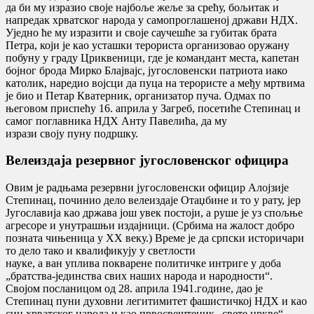
да би му изразио своје најбоље жеље за срећу, бољитак и
напредак хрватског народа у самопроглашеној држави НДХ.
Уједно ће му изразити и своје саучешће за губитак брата
Петра, који је као усташки терориста организовао оружану
побуну у граду Цриквеници, где је командант места, капетан
бојног брода Мирко Блајвајс, југословенски патриота иако
католик, наредио војсци да пуца на терористе а међу мртвима
је био и Петар Кватерник, организатор пуча. Одмах по
његовом приспећу 16. априла у Загреб, посетиће Степинац и
самог поглавника НДХ Анту Павелића, да му
изрази своју пуну подршку.
Велеиздаја резервног југословенског официра
Овим је радњама резервни југословенски официр Алојзије
Степинац, починио дело велеиздаје Отаџбине и то у рату, јер
Југославија као држава још увек постоји, а руше је уз спољње
агресоре и унутрашњи издајници. (Србима на жалост добро
позната чињеница у XX веку.) Време је да српски историчари
то дело тако и квалификују у светлости
науке, а ван уплива покварене политичке интриге у доба
„братства-јединства свих наших народа и народности“.
Својом посланицом од 28. априла 1941.године, дао је
Степинац пуни духовни легитимитет фашистичкој НДХ и као
син хрватског народа и као првосвештеник „свете цркве“.