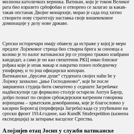
милиона католичких верника. Ватикан, који је током Великог
рата био изразито србофобан и отворено се залагао за какав-
такав опстанак Двојне монархије, морао је сада под хитно
створити нову стратегију наставка своје вишевековне
доминације у делу нове државе.
Српски историчари имају обавезу да истраже у којој је мери
предлог Лојзековог стрица био стварна брига за синовца а
колико је то налог ватикански јер се упорно тражио изабрани
кандидат, а само је он као свештеник РКЦ имао блиског
рођака који је ипак макар и накратко понео победничку
униформу, и то још официрски копоран.
Ватикански „брусачи душе“ студената својих наћи ће у
Лојзеку захвално „јање Господиново“, које ће после
завршених студија бити смештено у седиште Загребачке
надбискупије где формално столује остарели Антун Бауер,
добро познат по својим србождерским ватреним говорима
војницима – хрватским домобранима, које је благословио у
касарни Боронгај (периферија Загреба) када су упућивани на
српски фронт 1914.године, као КundК Strafexpetition (казнена
експедиција) за затирање васцелог Српства.
Алојзијев отац Јосип у служби ватиканске