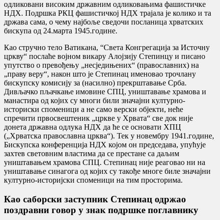
одликовани високим државним одликовањима фашистичке
НДХ. Подршка РКЦ фашистичкој НДХ трајала је колико и та
држава сама, о чему најбоље сведочи посланица хрватских
бискупа од 24.марта 1945.године.
Као стручно тело Ватикана, “Света Конгрегација за Источну
цркву“ послаће војном викару Алојзију Степинцу и писано
упутство о превођењу „несједињених“ (православних) на
„праву веру“, након што је Степинац именовао трочлану
бискупску комисију за (насилно) прекрштавање Срба.
Дивљачко пљачкање имовине СПЦ, уништавање храмова и
манастира од којих су многи били значајни културно-
историски споменици а не само верски објекти, неће
спречити првосвештеник „цркве у Хрвата“ све док није
донета државна одлука НДХ да ће се основати ХПЦ
(„Хрватска православна црква“). Тек у новембру 1941.године,
Бискупска конференција НДХ којом он председава, упућује
захтев световним властима да се престане са даљим
уништавањем храмова СПЦ. Степинац није реаговао ни на
уништавање синагога од којих су такође многе биле значајни
културно-историјски споменици на тим просторима.
Као саборски заступник Степинац одржао
поздравни говор у знак подршке поглавнику