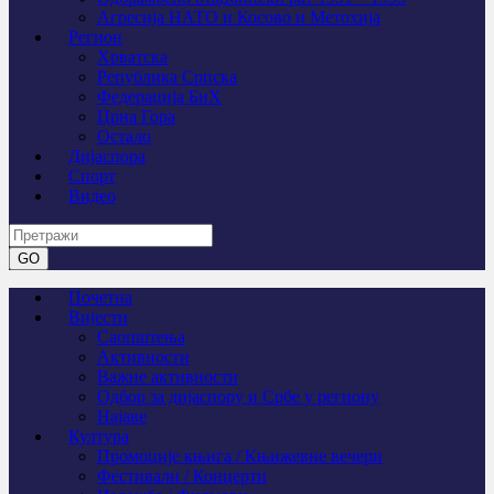
Агресија НАТО и Косово и Метохија
Регион
Хрватска
Република Српска
Федерација БиХ
Црна Гора
Остало
Дијаспора
Спорт
Видео
Почетна
Вијести
Саопштења
Активности
Важне активности
Одбор за дијаспору и Србе у региону
Најаве
Култура
Промоције књига / Књижевне вечери
Фестивали / Концерти