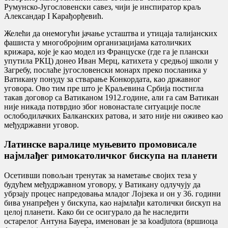
Румунско-Југословенски савез, чији је инспиратор краљ
Александар I Карађорђевић.
Желећи да онемогући јачање усташтва и утицаја талијанских
фашиста у многобројним организацијама католичких
крижара, које је као модел из Француске (где га је плански
упутила РКЦ) донео Иван Мерц, катихета у средњој школи у
Загребу, послаће југословенски монарх преко посланика у
Ватикану понуду за стварање Конкордата, као државног
уговора. Ово тим пре што је Краљевина Србија постигла
такав договор са Ватиканом 1912.године, али га сам Ватикан
није никада потврдио због новонастале ситуације после
ослободилачких Балканских ратова, и зато није ни оживео као
међудржавни уговор.
Латинске варалице муњевито промовисале
најмлађег римокатоличког бискупа на планети
Осетивши повољан тренутак за наметање својих теза у
будућем међудржавном уговору, у Ватикану одлучују да
убрзају процес напредовања младог Лојзека и он у 36. години
бива унапређен у бискупа, као најмлађи католички бискуп на
целој планети. Како би се осигурало да ће наследити
остарелог Антуна Бауера, именован је за koadjutora (вршиоца