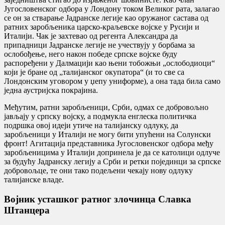
Југословенског одбора у Лондону током Великог рата, залагао
се он за стварање Јадранске легије као оружаног састава од
ратних заробљеника царско-краљевске војске у Русији и
Италији. Чак је захтевао од регента Александра да
припадници Јадранске легије не учествују у борбама за
ослобођење, него након победе српске војске буду
распоређени у Далмацији као њени тобожњи „ослободиоци“
који је бране од „талијанског окупатора“ (и то све са
Лондонским уговором у џепу униформе), а она тада била само
једна аустријска покрајина.
Међутим, ратни заробљеници, Срби, одмах се добровољно
јављају у српску војску, а подмукла енглеска политичка
подршка овој идеји утиче на талијанску одлуку, да
заробљеници у Италији не могу бити упућени на Солунски
фронт! Агитација представника Југословенског одбора међу
заробљеницима у Италији допринела је да се католици одлуче
за будућу Јадранску легију а Срби и ретки појединци за српске
добровољце, те они тако подељени чекају нову одлуку
талијанске владе.
Војник усташког ратног злочинца Славка
Штанцера