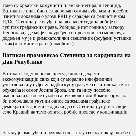
Иако су хрватски комунисти плански негирали геноцид,
Ватикан је ипак био незадовољан самим суђењем и посебно
изнетим доказима о улози РКЦ у сарадњи са фашистичком
НДХ. Степинац је осуђен на шеснаест година робије и
губитак грађанских права. Робијао је пет година у затвору
Лепоглава, где му је чак уређена и просторија за молитву, а
додељен му је и римокатолички свештеник (осуђени усташки
јатак) као министрант (помоћник).
Ватикан промовисао Степинца за кардинала на
Дан Републике
Ватикан је одмах после пресуде донео декрет о
екскомуникацији свих који су морално или физички
учествовали у суђењу надбискупу (разуме се католика, те то
обухваћа и самог Јосипа Броза, али га нису посебно
именовали). После сукоба са руководством Коминформа, да
би побољшали укупни однос са земљама грађанске
демократије, донета је одлука да се Степинац упути у своје
село Крашић да тамо остатак робије проведе у конфинацији.
Чак му је омогућен и редован одлазак у сеоску цркву, али без