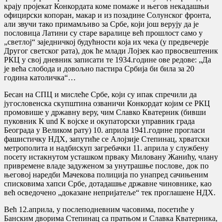
крају пројекат Конкордата коме помаже и његов некадашњи
официрски копоран, макар и из позадине Солунског фронта,
али звучи тако примамљиво за Србе, који још верују да је
пословица Латини су старе варалице већ прошлост само у
„светлој“ заједничкој будућности која их чека (у предвечерје
Другог светског рата), док ће млади Лојзек као првосвештеник
РКЦ у свој дневник записати те 1934.године ове редове: „Да
је већа слобода и довољно пастира Србија би била за 20
година католичка“…
Бесан на СПЦ и мислеће Србе, који су ипак спречили да
југословенска скупштина озваничи Конкордат којим се РКЦ
промовише у државну веру, чим Славко Кватерник (бивши
пуковник К und К војске и окупаторски управник града
Београда у Великом рату) 10. априла 1941.године прогласи
фашистичку НДХ, запутиће се Алојзије Степинац, хрватски
метрополита и надбискуп загребачки 11. априла у службену
посету истакнутом усташком прваку Миловану Жанићу, члану
привремене владе задуженом за унутрашње послове, док по
његовој наредби Мачекова полиција по унапред сачињеним
списковима хапси Србе, дотадашње државне чиновнике, као
већ осведочено „доказане непријатеље“ тек проглашене НДХ.
Већ 12.априла, у послеподневним часовима, посетиће у
Банским дворима Степинац са пратњом и Славка Кватерника,