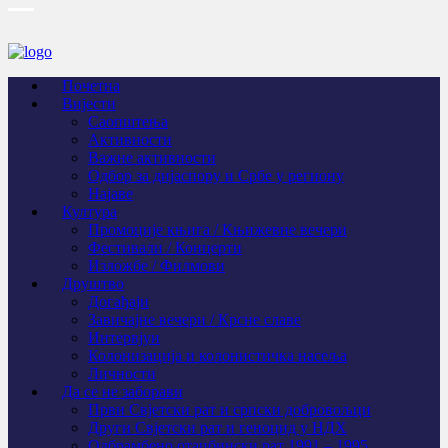
Почетна
Вијести
Саопштења
Активности
Важне активности
Одбор за дијаспору и Србе у региону
Најаве
Култура
Промоције књига / Књижевне вечери
Фестивали / Концерти
Изложбе / Филмови
Друштво
Догађаји
Завичајне вечери / Крсне славе
Интервјуи
Колонизација и колонистичка насеља
Личности
Да се не заборави
Први Свјeтски рат и српски добровољци
Други Свјетски рат и геноцид у НДХ
Одбрамбено отаџбински рат 1991 – 1995