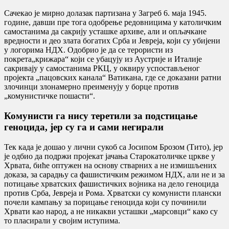
Сачекао је мирно долазак партизана у Загреб 6. маја 1945.
године, давши пре тога одобрење редовницима у католичким
самостанима да сакрију усташке архиве, али и опљачкане
вредности и део злата богатих Срба и Јевреја, који су убијени
у логорима НДХ. Одобрио је да се терористи из
покрета„крижара“ који се убацују из Аустрије и Италије
сакривају у самостанима РКЦ, у оквиру успостављеног
пројекта „пацовских канала“ Ватикана, где се доказани ратни
злочинци злонамерно преименују у борце против
„комунистичке пошасти“.
Комунисти га нису теретили за подстицање
геноцида, јер су га и сами негирали
Тек када је дошао у лични сукоб са Јосипом Брозом (Тито), јер
је одбио да подржи пројекат јачања Старокатоличке цркве у
Хрвата, биће оптужен на основу стварних а не измишљених
доказа, за сарадњу са фашистичким режимом НДХ, али не и за
потицање хрватских фашистичких војника на дело геноцида
против Срба, Јевреја и Рома. Хрватски су комунисти плански
почели кампању за порицање геноцида који су починили
Хрвати као народ, а не никакви усташки „марсовци“ како су
то пласирали у својим иступима.