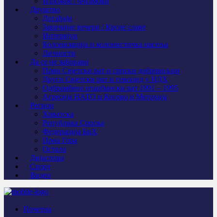
Изложбе / Филмови
Друштво
Догађаји
Завичајне вечери / Крсне славе
Интервјуи
Колонизација и колонистичка насеља
Личности
Да се не заборави
Први Свјeтски рат и српски добровољци
Други Свјетски рат и геноцид у НДХ
Одбрамбено отаџбински рат 1991 – 1995
Агресија НАТО и Косово и Метохија
Регион
Хрватска
Република Српска
Федерација БиХ
Црна Гора
Остало
Дијаспора
Спорт
Видео
Почетна