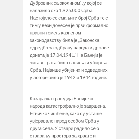
Дубровник са околином), у којој се
налазило око 1.925.000 Срба.
Настојало се смањити број Срба те с
тим у вези донесен је први формално
правни темељ казненом
законодавству била је „Законска
одредба за одбрану народа и државе
донета је 17.04.1941.“ На Банији је
читавог рата било насиља и убијања
Срба. Највише убијених и одведених
у логоре било је 1942 и 1944 године.
Козарачка трагедија Банијског
народа катастрофално је завршена.
Етничко чишћење, како су усташе
увјеравале народ сеобом Срба у
друга села. У ствари радило се о
стварању простора за хрвате и