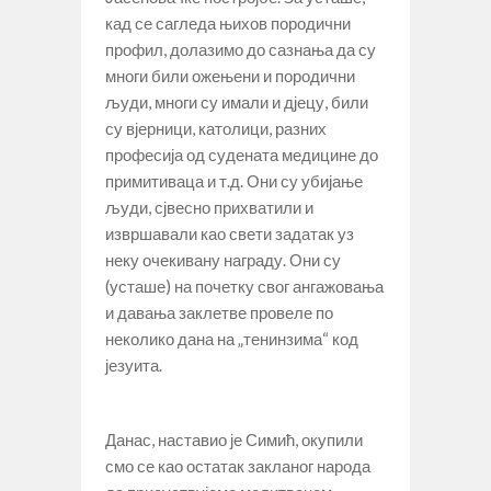
кад се сагледа њихов породични
профил, долазимо до сазнања да су
многи били ожењени и породични
људи, многи су имали и дјецу, били
су вјерници, католици, разних
професија од судената медицине до
примитиваца и т.д. Они су убијање
људи, сјвесно прихватили и
извршавали као свети задатак уз
неку очекивану награду. Они су
(усташе) на почетку свог ангажовања
и давања заклетве провеле по
неколико дана на „тенинзима“ код
језуита.
Данас, наставио је Симић, окупили
смо се као остатак закланог народа