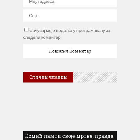
Сачувај моје податке у претраживачу за
следећи коментар.
Слични чланци
Комић памти своје мртве, правда