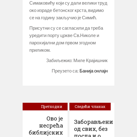
Симаковићу који су дали велики труд
око израде бетонског крста, видимо
се на годину закључио је Симић.
Присутни су се сагласили да треба
уредити порту цркве Св.Николе и
парохијални дом првом згодном
приликом.
Забиљежио: Миле Крајишник
Преузето са:
Банија онлајн
Претходни
Следећи чланак
чланак
Ово је
Заборављени
несрећа
од свих, без
библијских
посла и о...