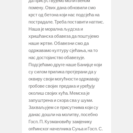
да присуствујемо молитвеном
помену. Ових дана обновили смо
крст од бетона који нас подсјећа на
пострадале. Треба поставити натпис.
Наша је морална људска и
хришћанска обавеза да поштујемо
наше жртве. Обавезни смо да
одржавамо културу сјећања, на то
нас достојанство обавезује.
Подсјећамо друге наше Банијце који
су силом прилика протјерани да у
оквиру своји могућности одржавају
гробове својих предака и уређују
околиш својих кућа. Мемска је
запуштрена и скора сва у шуми.
Захваљујем се присутнима који су
данас дошли на молитву, посебно
Госп. П. Кузмановићу замјенику
опћинског начелника Суња и Госп. С.