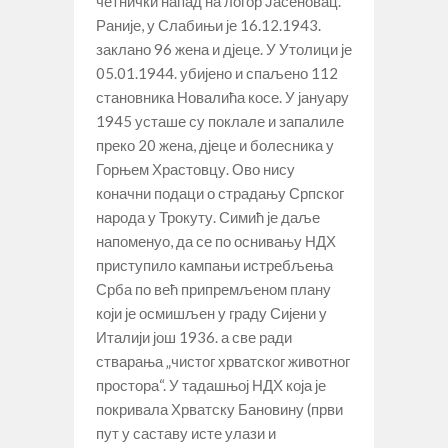
четнички напад на логор Јасеновац.
Раније, у Слабињи је 16.12.1943.
заклано 96 жена и дјеце. У Утолици је
05.01.1944. убијено и спаљено 112
становника Новалића косе. У јануару
1945 усташе су поклале и запалиле
преко 20 жена, дјеце и болесника у
Горњем Храстовцу. Ово нису
коначни подаци о страдању Српског
народа у Трокуту. Симић је даље
напоменуо, да се по оснивању НДХ
приступило кампањи истребљења
Срба по већ припремљеном плану
који је осмишљен у граду Сијени у
Италији још 1936. а све ради
стварања „чистог хрватског животног
простора“. У тадашњој НДХ која је
покривала Хрватску Бановину (први
пут у саставу исте улази и