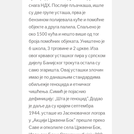
снага НДХ. Послије пљачкаша, ишле
су две групе усташа, прва је
бензином полијевала куће и помоћне
објекте а друга палила. Спаљено је
око 1500 кућа и нешто више од тог
броја помоћних објеката. Уништено је
6 школа, 3 трговине и 2 цркве. Иза
овог крвавог усташког пира у српском
дијелу Банијског трокута остала су
само згаришта. Овај усташки злочин
имао је по данашњим стандардима
обиљежје геноцида и етничког
чишћења .Симић је појаснио
дефиницију: „Шта је геноцид“. Додао
је даље да су крајем септембра
1944. усташе из Јасеновачког логора
у „Акцији Црквени Бок“ прешле преко
Саве и опколиле села Црквени Бок,