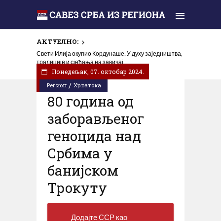
АКТУЕЛНО:
„Олуја је погром“: Сећање које не сме да утихне
Свети Илија окупио Кордунаше: У духу заједништва,
традиције и сјећања на завичај
Понедељак, 07. октобар 2024.
/
Регион
Хрватска
80 година од
заборављеног
геноцида над
Србима у
банијском
Трокуту
Додајте ССР као