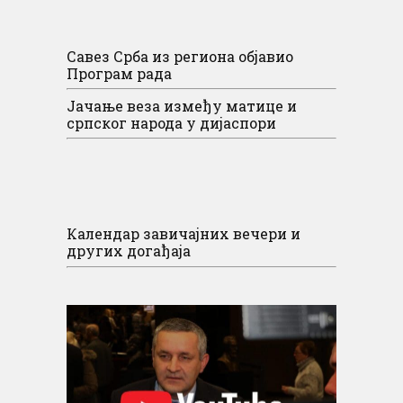
Савез Срба из региона објавио
Програм рада
Јачање веза између матице и
српског народа у дијаспори
Календар завичајних вечери и
других догађаја