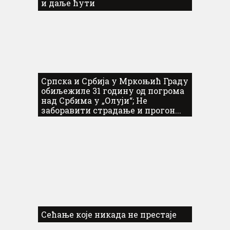
и даље ћути
Српска и Србија у Мркоњић Граду
обиљежиле 31 годину од погрома
над Србима у „Олуји“; Не
заборавити страдање и прогон...
Сећање које никада не престаје