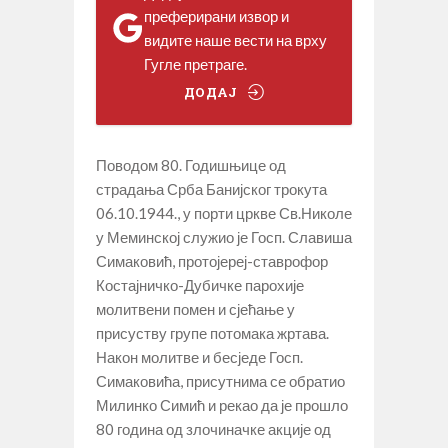
преферирани извор и
видите наше вести на врху
Гугле претраге.
ДОДАЈ
Поводом 80. Годишњице од
страдања Срба Банијског трокута
06.10.1944., у порти цркве Св.Николе
у Меминској служио је Госп. Славиша
Симаковић, протојереј-ставрофор
Костајничко-Дубичке парохије
молитвени помен и сјећање у
присуству групе потомака жртава.
Након молитве и бесједе Госп.
Симаковића, присутнима се обратио
Милинко Симић и рекао да је прошло
80 година од злочиначке акције од