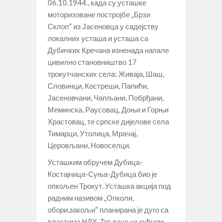
06.10.1944., када су усташке
моторизоване постројбе „Брзи
Склоп“ из Јасеновца у садејству
локалних усташа и усташа са
Дубичких Кречана изненада напале
цивилно становништво 17
трокутчанских села: Живаја, Шаш,
Словинци, Костреши, Папићи,
Јасеновчани, Чапљани, Побрђани,
Меминска, Раусовац, Доњи и Горњи
Храстовац, те српске дијелове села
Тимарци, Утолица, Мрачај,
Церовљани, Новоселци.
Усташким обручем Дубица-
Костајница-Суња-Дубица био је
опкољен Трокут. Усташка акција под
радним називом „Опколи,
обори,закољи“ планирана је дуго са
властима НДХ. Тог дана на кућном