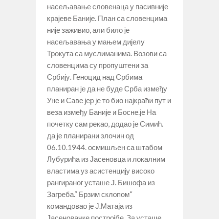
насељавање словенаца у пасивније
крајеве Баније. План са словенцима
није заживио, али било је
насељавања у мањем дијелу
Трокута са муслиманима. Возови са
словенцима су пропуштени за
Србију. Геноцид над Србима
планиран је да не буде Срба између
Уне и Саве јер је то био најкраћи пут и
веза између Баније и Босне.је На
почетку сам рекао, додао је Симић.
да је планирани злочин од
06.10.1944. осмишљен са штабом
Лубурића из Јасеновца и локалним
властима уз асистенцију високо
рангираног усташе Ј. Бишофа из
Загреба.“ Брзим склопом“
командовао је Ј.Матаја из
Јасеновачке постројбе. За усташе,