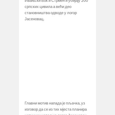
Ивањски Бок и Стрмен и убијају 200
српских цивила а већи део
становништва одводе у логор
Јасеновац.
Главни мотив напада је пљачка, уз
изговор да се из тих мјеста планира