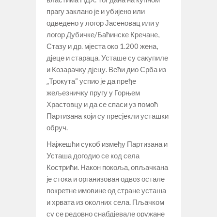
прагу заклано је и убијено или
одведено у логор Јасеновац или у
логор Дубичке/Баћинске Кречане,
Стазу и др. мјеста око 1.200 жена,
дјеце и стараца. Усташе су сакупиле
и Козарачку дјецу. Већи дио Срба из
„Трокута“ успио је да пређе
жељезничку пругу у Горњем
Храстовцу и да се спаси уз помоћ
Партизана који су пресјекли усташки
обруч.
Најжешћи сукоб између Партизана и
Усташа догодио се код села
Кострићи. Након покоља, опљачкана
је стока и организован одвоз остале
покретне имовине од стране усташа
и хрвата из околних села. Пљачком
су се редовно снабдјевале оружане