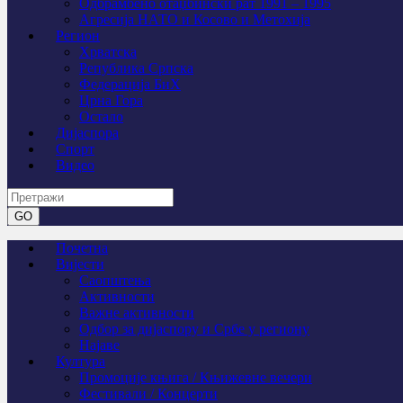
Одбрамбено отаџбински рат 1991 – 1995
Агресија НАТО и Косово и Метохија
Регион
Хрватска
Република Српска
Федерација БиХ
Црна Гора
Остало
Дијаспора
Спорт
Видео
Почетна
Вијести
Саопштења
Активности
Важне активности
Одбор за дијаспору и Србе у региону
Најаве
Култура
Промоције књига / Књижевне вечери
Фестивали / Концерти