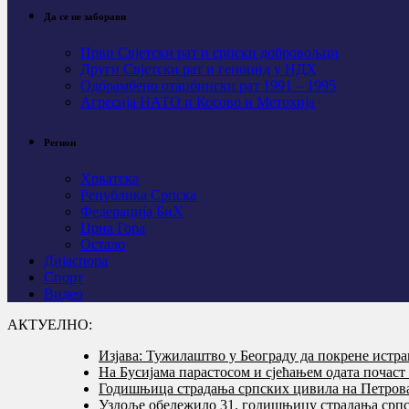
Да се не заборави
Први Свјeтски рат и српски добровољци
Други Свјетски рат и геноцид у НДХ
Одбрамбено отаџбински рат 1991 – 1995
Агресија НАТО и Косово и Метохија
Регион
Хрватска
Република Српска
Федерација БиХ
Црна Гора
Остало
Дијаспора
Спорт
Видео
АКТУЕЛНО:
Изјава: Тужилаштво у Београду да покрене истр
На Бусијама парастосом и сјећањем одата почас
Годишњица страдања српских цивила на Петровач
Уздоље обележило 31. годишњицу страдања српс