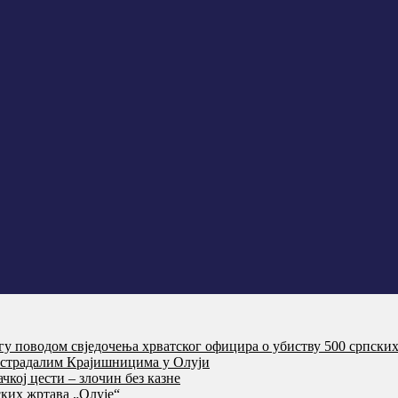
агу поводом свједочења хрватског официра о убиству 500 српски
т страдалим Крајишницима у Олуји
кој цести – злочин без казне
ких жртава „Олује“