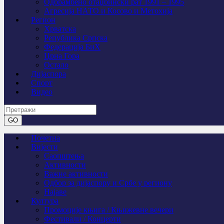
Одбрамбено отаџбински рат 1991 – 1995
Агресија НАТО и Косово и Метохија
Регион
Хрватска
Република Српска
Федерација БиХ
Црна Гора
Остало
Дијаспора
Спорт
Видео
Почетна
Вијести
Саопштења
Активности
Важне активности
Одбор за дијаспору и Србе у региону
Најаве
Култура
Промоције књига / Књижевне вечери
Фестивали / Концерти