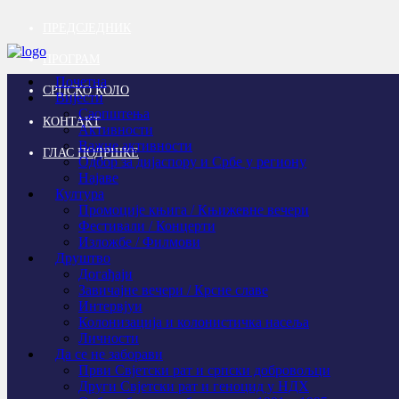
ПРЕДСЈЕДНИК
ПРОГРАМ
Почетна
СРПСКО КОЛО
Вијести
Саопштења
КОНТАКТ
Активности
Важне активности
ГЛАС ПОДРШКЕ
Одбор за дијаспору и Србе у региону
Најаве
Култура
Промоције књига / Књижевне вечери
Фестивали / Концерти
Изложбе / Филмови
Друштво
Догађаји
Завичајне вечери / Крсне славе
Интервјуи
Колонизација и колонистичка насеља
Личности
Да се не заборави
Први Свјeтски рат и српски добровољци
Други Свјетски рат и геноцид у НДХ