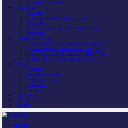
Изложбе / Филмови
Друштво
Догађаји
Завичајне вечери / Крсне славе
Интервјуи
Колонизација и колонистичка насеља
Личности
Да се не заборави
Први Свјeтски рат и српски добровољци
Други Свјетски рат и геноцид у НДХ
Одбрамбено отаџбински рат 1991 – 1995
Агресија НАТО и Косово и Метохија
Регион
Хрватска
Република Српска
Федерација БиХ
Црна Гора
Остало
Дијаспора
Спорт
Видео
Почетна