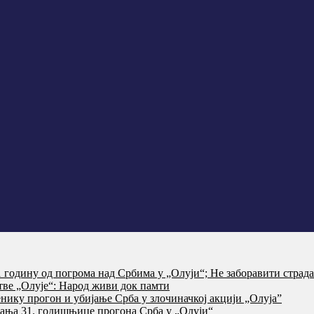
годину од погрома над Србима у „Олуји“; Не заборавити страд
тве „Олује“: Народ живи док памти
нику прогон и убијање Срба у злочиначкој акцији „Олуја”
ања 31. годишњице прогона Срба у „Олуји“