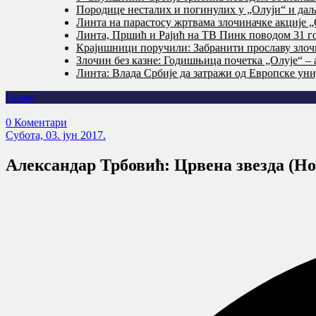
Породице несталих и погинулих у „Олуји“ и даље
Линта на парастосу жртвама злочиначке акције „
Линта, Пршић и Рајић на ТВ Пинк поводом 31 го
Крајишници поручили: Забранити прославу злочи
Злочин без казне: Годишњица почетка „Олује“ – 
Линта: Влада Србије да затражи од Европске уни
Спорт
0 Коментари
Субота, 03. јун 2017.
Александар Трбовић: Црвена звезда (Но