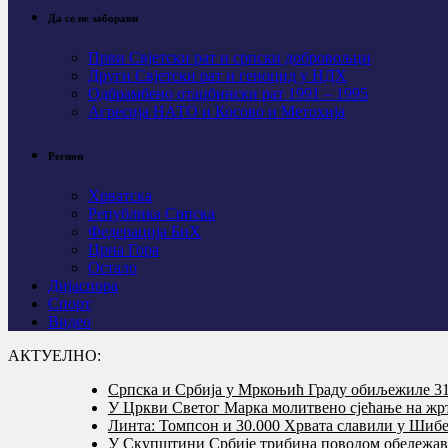
Да се не заборави
Први Свјeтски рат и српски добровољци
Други Свјетски рат и геноцид у НДХ
Одбрамбено отаџбински рат 1991 – 1995
Агресија НАТО и Косово и Метохија
Регион
Хрватска
Република Српска
Федерација БиХ
Црна Гора
Остало
Дијаспора
Спорт
Видео
АКТУЕЛНО:
Српска и Србија у Мркоњић Граду обиљежиле 31 
У Цркви Светог Марка молитвено сјећање на жр
Линта: Томпсон и 30.000 Хрвата славили у Шибе
У Скупштини Србије трибина поводом обележав