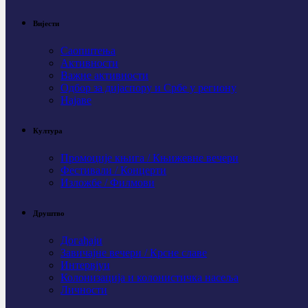
Вијести
Саопштења
Активности
Важне активности
Одбор за дијаспору и Србе у региону
Најаве
Култура
Промоције књига / Књижевне вечери
Фестивали / Концерти
Изложбе / Филмови
Друштво
Догађаји
Завичајне вечери / Крсне славе
Интервјуи
Колонизација и колонистичка насеља
Личности