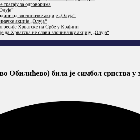
 трагају за одговорима
Олуја“
дине од злочиначке акције „Олуја“
начке акције „Олуја“
агресије Хрватске на Србе у Крајини
је да Хрватска не слави злочиначку акцију „Олуја“
во Обилићево) била је симбол српства у 