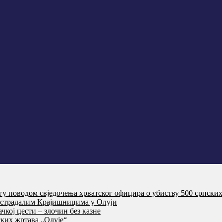
агу поводом свједочења хрватског официра о убиству 500 српски
т страдалим Крајишницима у Олуји
кој цести – злочин без казне
ких жртава „Олује“