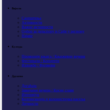
Вијести
Саопштења
Активности
Важне активности
Одбор за дијаспору и Србе у региону
Најаве
Култура
Промоције књига / Књижевне вечери
Фестивали / Концерти
Изложбе / Филмови
Друштво
Догађаји
Завичајне вечери / Крсне славе
Интервјуи
Колонизација и колонистичка насеља
Личности