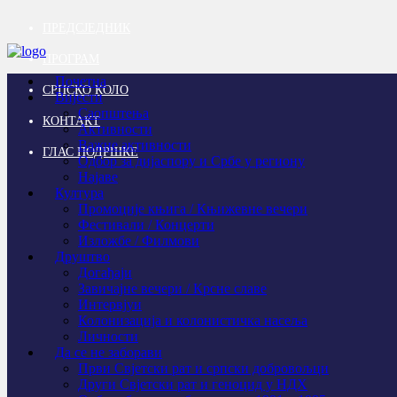
ПРЕДСЈЕДНИК
ПРОГРАМ
Почетна
СРПСКО КОЛО
Вијести
Саопштења
КОНТАКТ
Активности
Важне активности
ГЛАС ПОДРШКЕ
Одбор за дијаспору и Србе у региону
Најаве
Култура
Промоције књига / Књижевне вечери
Фестивали / Концерти
Изложбе / Филмови
Друштво
Догађаји
Завичајне вечери / Крсне славе
Интервјуи
Колонизација и колонистичка насеља
Личности
Да се не заборави
Први Свјeтски рат и српски добровољци
Други Свјетски рат и геноцид у НДХ