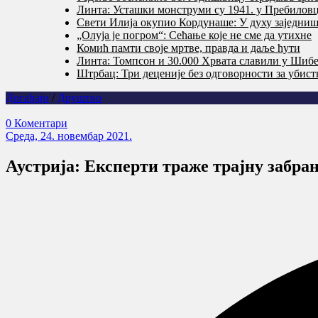
Линта: Усташки монструми су 1941. у Пребилов
Свети Илија окупио Кордунаше: У духу заједништ
„Олуја је погром“: Сећање које не сме да утихне
Комић памти своје мртве, правда и даље ћути
Линта: Томпсон и 30.000 Хрвата славили у Шибе
Штрбац: Три деценије без одговорности за убис
Догађаји
/
Друштво
0 Коментари
Cреда, 24. новембар 2021.
Аустрија: Експерти траже трајну забран