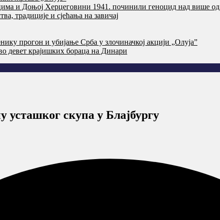
цима и Доњој Херцеговини 1941. починили геноцид над више од
ва, традиције и сјећања на завичај
нику прогон и убијање Срба у злочиначкој акцији „Олуја”
тво девет крајишких бораца на Динари
у усташког скупа у Блајбургу