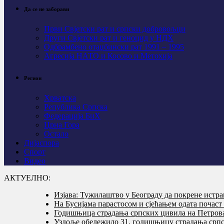
Да се не заборави
Први Свјeтски рат и српски добровољци
Други Свјетски рат и геноцид у НДХ
Одбрамбено отаџбински рат 1991 – 1995
Агресија НАТО и Косово и Метохија
Регион
Хрватска
Република Српска
Федерација БиХ
Црна Гора
Остало
Дијаспора
Спорт
Видео
АКТУЕЛНО:
Изјава: Тужилаштво у Београду да покрене истр
На Бусијама парастосом и сјећањем одата почас
Годишњица страдања српских цивила на Петровач
Уздоље обележило 31. годишњицу страдања српс