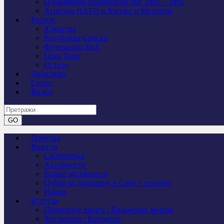
Одбрамбено отаџбински рат 1991 – 1995
Агресија НАТО и Косово и Метохија
Регион
Хрватска
Република Српска
Федерација БиХ
Црна Гора
Остало
Дијаспора
Спорт
Видео
Почетна
Вијести
Саопштења
Активности
Важне активности
Одбор за дијаспору и Србе у региону
Најаве
Култура
Промоције књига / Књижевне вечери
Фестивали / Концерти