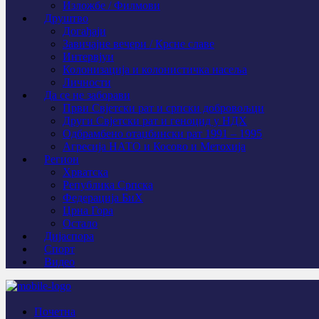
Изложбе / Филмови
Друштво
Догађаји
Завичајне вечери / Крсне славе
Интервјуи
Колонизација и колонистичка насеља
Личности
Да се не заборави
Први Свјeтски рат и српски добровољци
Други Свјетски рат и геноцид у НДХ
Одбрамбено отаџбински рат 1991 – 1995
Агресија НАТО и Косово и Метохија
Регион
Хрватска
Република Српска
Федерација БиХ
Црна Гора
Остало
Дијаспора
Спорт
Видео
Почетна