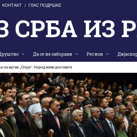
КОНТАКТ
ГЛАС ПОДРШКЕ
Друштво
Да се не заборави
Регион
Дијаспо
е на жртве „Олује“: Народ живи док памти