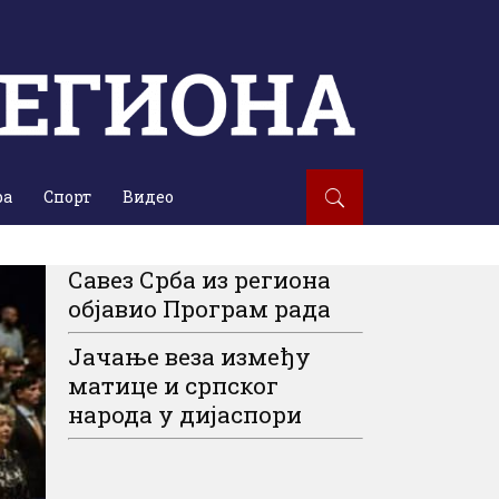
ра
Спорт
Видео
Савез Срба из региона
објавио Програм рада
Јачање веза између
матице и српског
народа у дијаспори