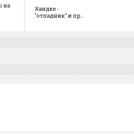
о на
Хандке -
"отпадник" и пр...