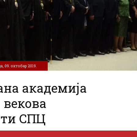
а, 09. октобар 2019.
ана академија
 векова
сти СПЦ