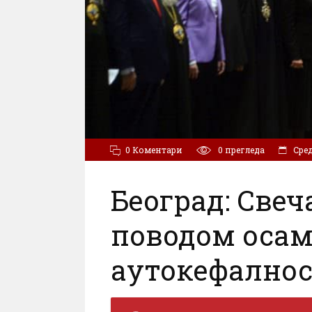
0 Коментари
0
прегледа
Cред
Београд: Свеч
поводом осам
аутокефално