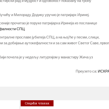
тирски рад и мудрост и одговоност показану на трону
чићу и Милораду Додику уручио је патријарх Иринеј.
еније прочитао је поруке патријарха Иринеја из посланице
ефалности СПЦ
.
нтралне прославе јубилеја СПЦ, а на њој ће у песми, слици,
ни за добијање аутокефалности и за сам живот Светог Саве, првог
ији почела је у недељу литургијом у манастиру Жича уз
Преузето са:
ИСКР
Следећи чланак