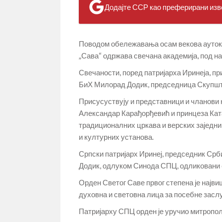
Додајте ССР као преферирани изво
Поводом обележавања осам векова ауток
„Сава“ одржава свечана академија, под на
Свечаности, поред патријарха Иринеја, п
БиХ Милорад Додик, председница Скупштин
Присусуствују и представници и чланови 
Александар Карађорђевић и принцеза Кат
традиционалних цркава и верских заједни
и културних установа.
Српски патријарх Иринеј, председник Ср
Додик, одлуком Синода СПЦ, одликовани 
Орден Светог Саве првог степена је најв
духовна и световна лица за посебне засл
Патријарху СПЦ орден је уручио митрополи