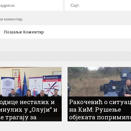
ћи коментар.
одице несталих и
Ракочевић о ситуа
инулих у „Олуји“ и
на КиМ: Рушење
е трагају за
објеката попримил
оворима
размере коначног