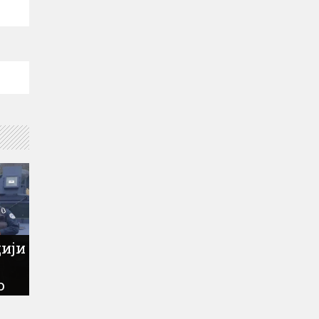
цији
о