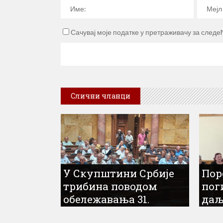
Сачувај моје податке у претраживачу за следе
Слични чланци
У Скупштини Србије
Пор
трибина поводом
пог
обележавања 31.
даљ
годишњице прогона
одг