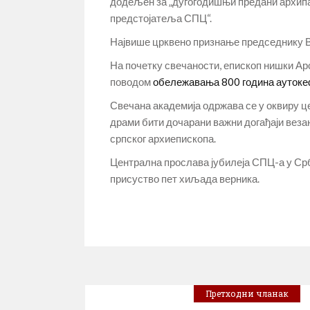
додељен за „дугогодишњи предани архипас
предстојатеља СПЦ“.
Највише црквено признање председнику Ву
На почетку свечаности, епископ нишки Арс
поводом
обележавања 800 година ауток
Свечана академија одржава се у оквиру це
драми бити дочарани важни догађаји веза
српског архиепископа.
Централна прослава јубилеја СПЦ-а у Срб
присуство пет хиљада верника.
Претходни чланак