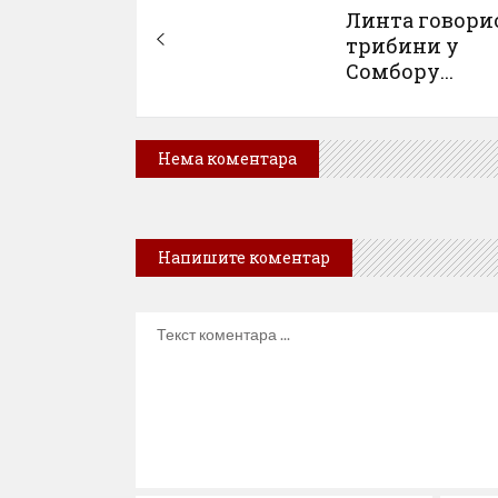
Линта говори
трибини у
Сомбору...
Нема коментара
Напишите коментар