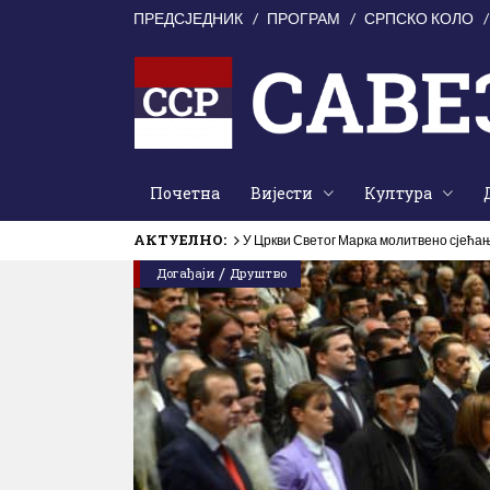
ПРЕДСЈЕДНИК
ПРОГРАМ
СРПСКО КОЛО
Почетна
Вијести
Култура
АКТУЕЛНО:
У Цркви Светог Марка молитвено сјећањ
/
Догађаји
Друштво