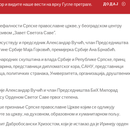
р и видите наше вести на врху Гугле претраге.
ДОДАЈ
ефалности Српске православне цркве, у београдском центру
зивом „Завет Светога Саве“.
рисуствују и председник Александар Вучић, члан Председништва
е Србије Маја Гојковић, премијерка Србије Ана Брнабић.
народних скупштина и влада Србије и Републике Српске, принц
арина, представници дипломатског кора, САНУ, представници
ца, политичких странака, Универзитета, организација, друштвени
бије Александар Вучић и члан Председништва БиХ Милорад
су Орденом Светог Саве првог степена.
ише признање Српске православне Цркве којим се одликују
уге за цркву, на духовном, образовном и хуманитарном пољу.
т Дабробосански Хризостом, који је истакао да је Иринеју орден