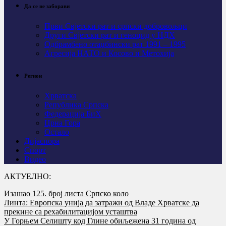
Да се не заборави
Први Свјeтски рат и српски добровољци
Други Свјетски рат и геноцид у НДХ
Одбрамбено отаџбински рат 1991 – 1995
Агресија НАТО и Косово и Метохија
Регион
Хрватска
Република Српска
Федерација БиХ
Црна Гора
Остало
Дијаспора
Спорт
Видео
АКТУЕЛНО:
Изашао 125. број листа Српско коло
Линта: Европска унија да затражи од Владе Хрватске да
прекине са рехабилитацијом усташтва
У Горњем Селишту код Глине обиљежена 31 година од