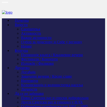
Почетна
Вијести
Саопштења
Активности
Важне активности
Одбор за дијаспору и Србе у региону
Најаве
Култура
Промоције књига / Књижевне вечери
Фестивали / Концерти
Изложбе / Филмови
Друштво
Догађаји
Завичајне вечери / Крсне славе
Интервјуи
Колонизација и колонистичка насеља
Личности
Да се не заборави
Први Свјeтски рат и српски добровољци
Други Свјетски рат и геноцид у НДХ
Одбрамбено отаџбински рат 1991 – 1995