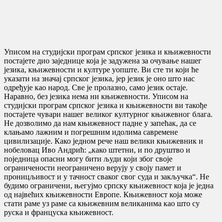
Уписом на студијски програм српског језика и књижевности
постајете дио заједнице која је задужена за очување нашег
језика, књижевности и културе уопште. Ви сте ти који ће
указати на значај српског језика, јер језик је оно што нас
одређује као народ. Све је пролазно, само језик остаје.
Наравно, без језика нема ни књижевности. Уписом на
студијски програм српског језика и књижевности ви такође
постајете чувари нашег великог културног књижевног блага.
Не дозволимо да нам књижевност падне у запећак, да се
клањамо лажним и погрешним идолима савремене
цивилизације. Како једном рече наш велики књижевник и
нобеловац Иво Андрић: „како штетни, и по друштво и
поједница опасни могу бити људи који због своје
ограничености неограничено верују у своју памет и
проницљивост и у тачност сваког свог суда и закључка“. Не
будимо ограничени, његујмо српску књижевност која је једна
од највећих књижевности Европе. Књижевност која може
стати раме уз раме са књижевним великанима као што су
руска и француска књижевност.