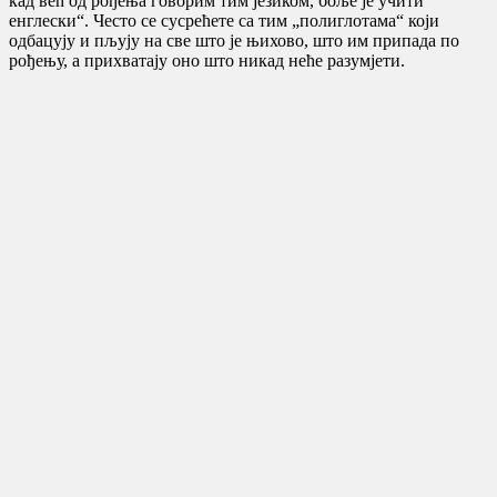
кад већ од рођења говорим тим језиком, боље је учити
енглески“. Често се сусрећете са тим „полиглотама“ који
одбацују и пљују на све што је њихово, што им припада по
рођењу, а прихватају оно што никад неће разумјети.