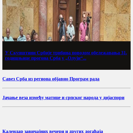
У Скупштини Србије трибина поводом обележавања 31.
годишњице прогона Срба у „Олуји“...
Савез Срба из региона објавио Програм рада
Јачање веза између матице и српског народа у дијаспори
Календар завичајних вечери и других догађаја