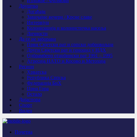
Изложбе / Филмови
Друштво
Догађаји
Завичајне вечери / Крсне славе
Интервјуи
Колонизација и колонистичка насеља
Личности
Да се не заборави
Први Свјeтски рат и српски добровољци
Други Свјетски рат и геноцид у НДХ
Одбрамбено отаџбински рат 1991 – 1995
Агресија НАТО и Косово и Метохија
Регион
Хрватска
Република Српска
Федерација БиХ
Црна Гора
Остало
Дијаспора
Спорт
Видео
Почетна