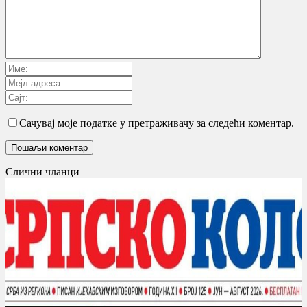
Сачувај моје податке у претраживачу за следећи коментар.
Слични чланци