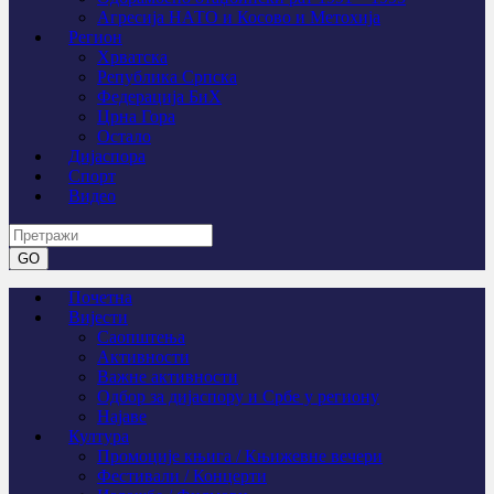
Агресија НАТО и Косово и Метохија
Регион
Хрватска
Република Српска
Федерација БиХ
Црна Гора
Остало
Дијаспора
Спорт
Видео
Почетна
Вијести
Саопштења
Активности
Важне активности
Одбор за дијаспору и Србе у региону
Најаве
Култура
Промоције књига / Књижевне вечери
Фестивали / Концерти