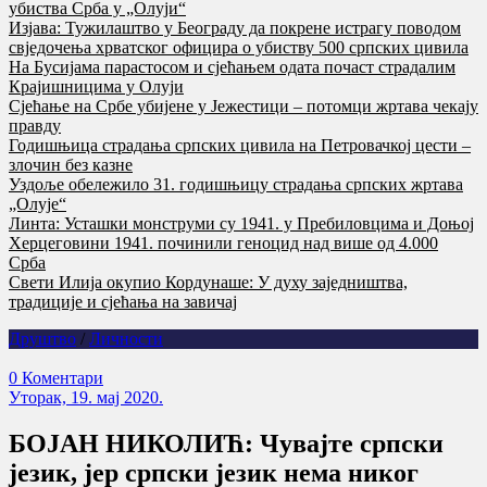
убиства Срба у „Олуји“
Изјава: Тужилаштво у Београду да покрене истрагу поводом
свједочења хрватског официра о убиству 500 српских цивила
На Бусијама парастосом и сјећањем одата почаст страдалим
Крајишницима у Олуји
Сјећање на Србе убијене у Јежестици – потомци жртава чекају
правду
Годишњица страдања српских цивила на Петровачкој цести –
злочин без казне
Уздоље обележило 31. годишњицу страдања српских жртава
„Олује“
Линта: Усташки монструми су 1941. у Пребиловцима и Доњој
Херцеговини 1941. починили геноцид над више од 4.000
Срба
Свети Илија окупио Кордунаше: У духу заједништва,
традиције и сјећања на завичај
Друштво
/
Личности
0 Коментари
Уторак, 19. мај 2020.
БОЈАН НИКОЛИЋ: Чувајте српски
језик, јер српски језик нема никог