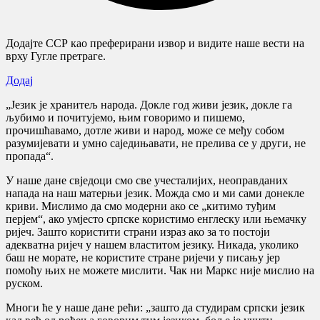
Додајте ССР као преферирани извор и видите наше вести на
врху Гугле претраге.
Додај
„Језик је хранитељ народа. Докле год живи језик, докле га
љубимо и почитујемо, њим говоримо и пишемо,
прочишћавамо, дотле живи и народ, може се међу собом
разумијевати и умно саједињавати, не прелива се у други, не
пропада“.
У наше дане свједоци смо све учесталијих, неоправданих
напада на наш матерњи језик. Можда смо и ми сами донекле
криви. Мислимо да смо модерни ако се „китимо туђим
перјем“, ако умјесто српске користимо енглеску или њемачку
ријеч. Зашто користити страни израз ако за то постоји
адекватна ријеч у нашем властитом језику. Никада, уколико
баш не морате, не користите стране ријечи у писању јер
помоћу њих не можете мислити. Чак ни Маркс није мислио на
руском.
Многи ће у наше дане рећи: „зашто да студирам српски језик