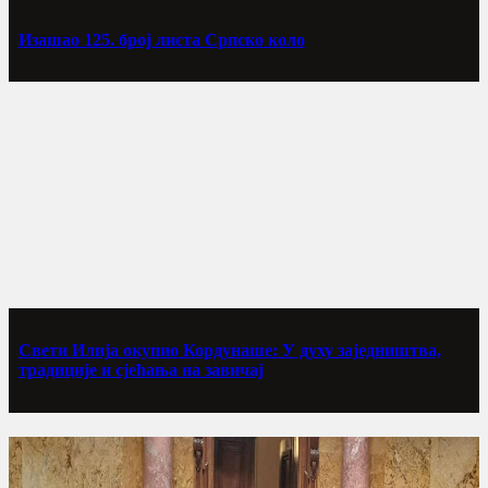
Изашао 125. број листа Српско коло
Свети Илија окупио Кордунаше: У духу заједништва,
традиције и сјећања на завичај