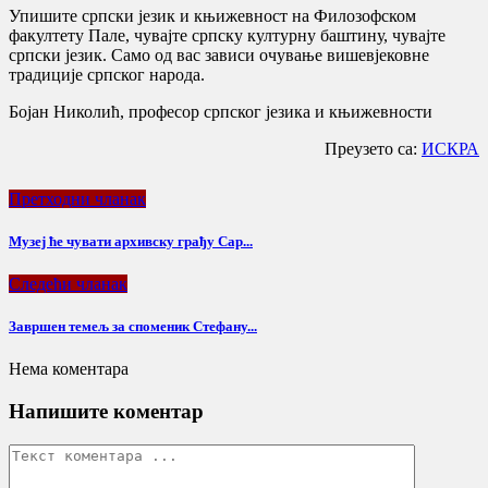
Упишите српски језик и књижевност на Филозофском
факултету Пале, чувајте српску културну баштину, чувајте
српски језик. Само од вас зависи очување вишевјековне
традиције српског народа.
Бојан Николић, професор српског језика и књижевности
Преузето са:
ИСКРА
Претходни чланак
Музеј ће чувати архивску грађу Сар...
Следећи чланак
Завршен темељ за споменик Стефану...
Нема коментара
Напишите коментар