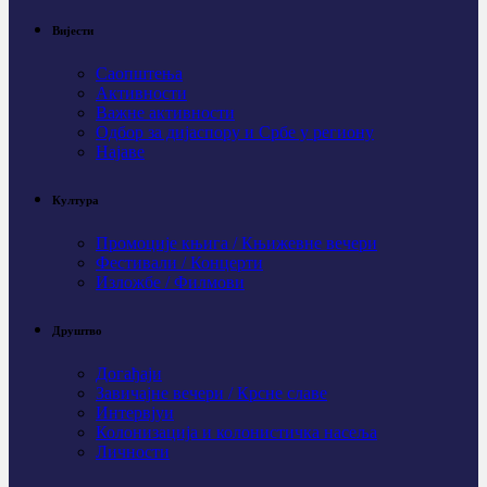
Вијести
Саопштења
Активности
Важне активности
Одбор за дијаспору и Србе у региону
Најаве
Култура
Промоције књига / Књижевне вечери
Фестивали / Концерти
Изложбе / Филмови
Друштво
Догађаји
Завичајне вечери / Крсне славе
Интервјуи
Колонизација и колонистичка насеља
Личности