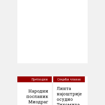
Претходни
Следећи чланак
чланак
Линта
Народни
најоштрије
посланик
осудио
Миодраг
Тихомира