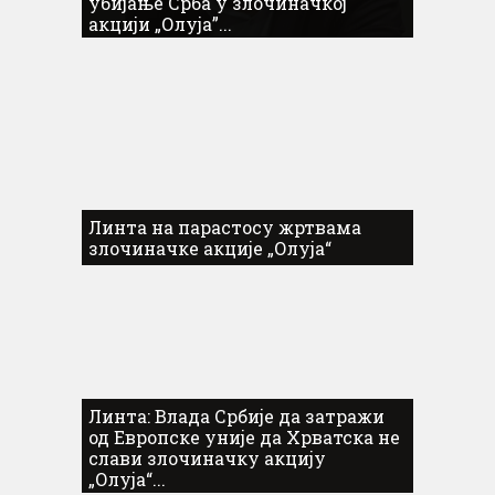
убијање Срба у злочиначкој
акцији „Олуја”...
Линта на парастосу жртвама
злочиначке акције „Олуја“
Линта: Влада Србије да затражи
од Европске уније да Хрватска не
слави злочиначку акцију
„Олуја“...