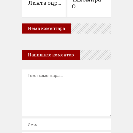
Линта одр...
О...
Нема коментара
Напишите коментар