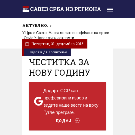
АКТУЕЛНО:
У Цркви Светог Марка молитвено сјећање на жртве
„Олује“: Народ живи док памти
Четвртак, 31. децембар 2015.
/
Вијести
Саопштења
ЧЕСТИТКА ЗА
НОВУ ГОДИНУ
Додајте ССР као
преферирани извор и
видите наше вести на врху
Гугле претраге.
ДОДАЈ