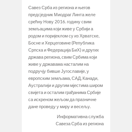
Савез Срба из региона и његов
предсједник Миодраг Линта желе
срећну Нову 2016. годину свим
земљацима који живе у Србији а
родом и поријеклом су из Хрватске,
Босне и Херцеговине (Република
Српска и Федерација БиХ) и других
држава региона, свим Србима који
живе у државама насталим на
подручју бивше Југославије, у
европским земљама, САД, Канади,
Аустралији и другим мјестима широм
свијета и осталим грађанима Србије
са искреном жељом да празничне
дане пров
еду у миру и весељу.
Информативна служба
Савеза Срба из региона