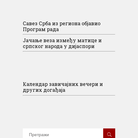
Савез Срба из региона објавио
Програм рада
Јачање веза између матице и
српског народа у дијаспори
Календар завичајних вечери и
других догађаја