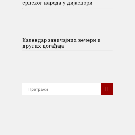
српског народа у дијаспори
Календар завичајних вечери и
других догађаја