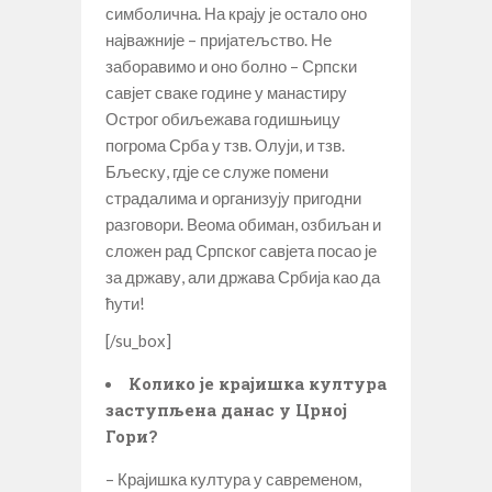
симболична. На крају је остало оно
најважније – пријатељство. Не
заборавимо и оно болно – Српски
савјет сваке године у манастиру
Острог обиљежава годишњицу
погрома Срба у тзв. Олуји, и тзв.
Бљеску, гдје се служе помени
страдалима и организују пригодни
разговори. Веома обиман, озбиљан и
сложен рад Српског савјета посао је
за државу, али држава Србија као да
ћути!
[/su_box]
Колико је крајишка култура
заступљена данас у Црној
Гори?
– Крајишка култура у савременом,