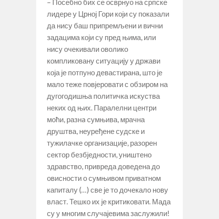
– Посебно бих се осврнуо на српске
лидере у Црној Гори који су показали
да нису баш припремљени и вични
задацима који су пред њима, или
нису очекивали оволико
компликовану ситуацију у држави
која је потпуно девастирана, што је
мало теже повјеровати с обзиром на
дугогодишња политичка искуства
неких од њих. Паралелни центри
моћи, разнa сумњива, мрачна
друштва, неуређене судске и
тужилачке организације, разорен
сектор безбједности, уништено
здравство, привреда доведена до
овисности о сумњивом приватном
капиталу (…) све је то дочекало нову
власт. Тешко их је критиковати. Мада
су у многим случајевима заслужили!