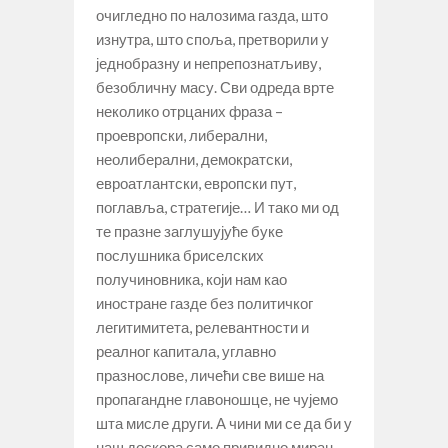
очигледно по налозима газда, што
изнутра, што споља, претворили у
једнобразну и непрепознатљиву,
безобличну масу. Сви одреда врте
неколико отрцаних фраза –
проевропски, либерални,
неолиберални, демократски,
евроатлантски, европски пут,
поглавља, стратегије… И тако ми од
те празне заглушујуће буке
послушника бриселских
получиновника, који нам као
иностране газде без политичког
легитимитета, релевантности и
реалног капитала, углавно
празнослове, личећи све више на
пропагандне главоношце, не чујемо
шта мисле други. А чини ми се да би у
наш доскора само привидно миран