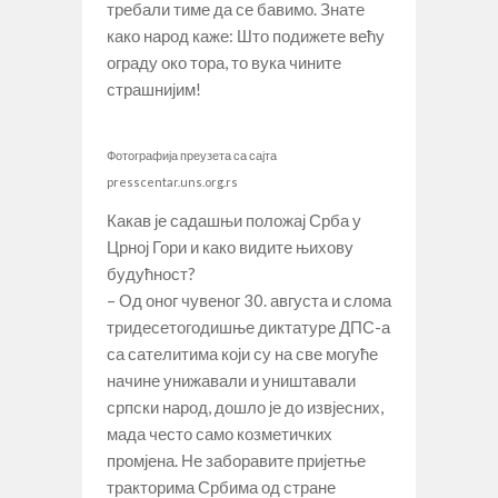
требали тиме да се бавимо. Знате
како народ каже: Што подижете већу
ограду око тора, то вука чините
страшнијим!
Фотографија преузета са сајта
presscentar.uns.org.rs
Какав је садашњи положај Срба у
Црној Гори и како видите њихову
будућност?
– Од оног чувеног 30. августа и слома
тридесетогодишње диктатуре ДПС-а
са сателитима који су на све могуће
начине унижавали и уништавали
српски народ, дошло је до извјесних,
мада често само козметичких
промјена. Не заборавите пријетње
тракторима Србима од стране