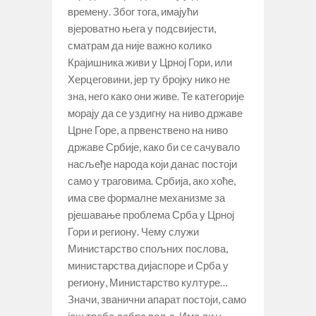
времену. Због тога, имајући
вјероватно њега у подсвијести,
сматрам да није важно колико
Крајишника живи у Црној Гори, или
Херцеговини, јер ту бројку нико не
зна, него како они живе. Те категорије
морају да се уздигну на ниво државе
Црне Горе, а првенствено на ниво
државе Србије, како би се сачувало
насљеђе народа који данас постоји
само у траговима. Србија, ако хоће,
има све формалне механизме за
рјешавање проблема Срба у Црној
Гори и региону. Чему служи
Министарство спољних послова,
министарства дијаспоре и Срба у
региону, Министарство културе…
Значи, званични апарат постоји, само