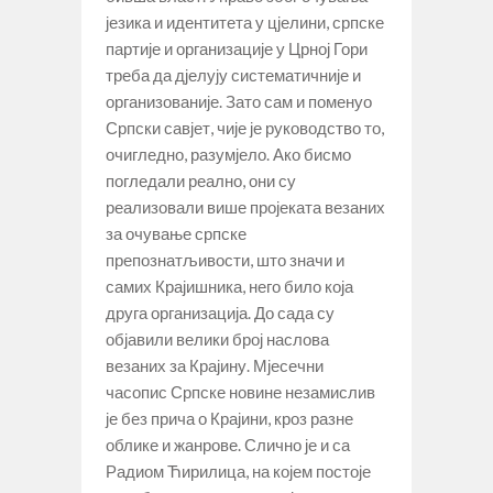
језика и идентитета у цјелини, српске
партије и организације у Црној Гори
треба да дјелују систематичније и
организованије. Зато сам и поменуо
Српски савјет, чије је руководство то,
очигледно, разумјело. Ако бисмо
погледали реално, они су
реализовали више пројеката везаних
за очување српске
препознатљивости, што значи и
самих Крајишника, него било која
друга организација. До сада су
објавили велики број наслова
везаних за Крајину. Мјесечни
часопис Српске новине незамислив
је без прича о Крајини, кроз разне
облике и жанрове. Слично је и са
Радиом Ћирилица, на којем постоје