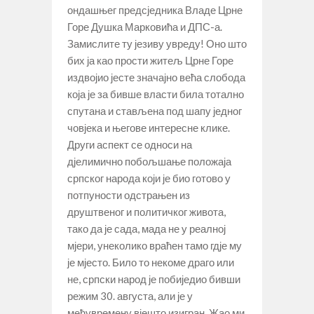
ондашњег предсједника Владе Црне
Горе Душка Марковића и ДПС-а.
Замислите ту језиву увреду! Оно што
бих ја као прости житељ Црне Горе
издвојио јесте значајно већа слобода
која је за бивше власти била тотално
спутана и стављена под шапу једног
човјека и његове интересне клике.
Други аспект се односи на
дјелимично побољшање положаја
српског народа који је био готово у
потпуности одстрањен из
друштвеног и политичког живота,
тако да је сада, мада не у реалној
мјери, унеколико враћен тамо гдје му
је мјесто. Било то некоме драго или
не, српски народ је побиједио бивши
режим 30. августа, али је у
међувремену вјешто изигран. Жао ми