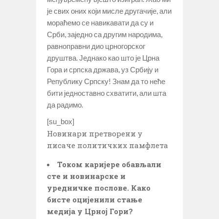
је свих оних који мисле другачије, али
мораћемо се навикавати да су и
Срби, заједно са другим народима,
равноправни дио црногорског
друштва. Једнако као што је Црна
Гора и српска држава, уз Србију и
Републику Српску! Знам да то неће
бити једноставно схватити, али шта
да радимо.
[su_box]
Новинари претворени у
писаче политичких памфлета
Током каријере обављали
сте и новинарске и
уредничке послове. Како
бисте оцијенили стање
медија у Црној Гори?