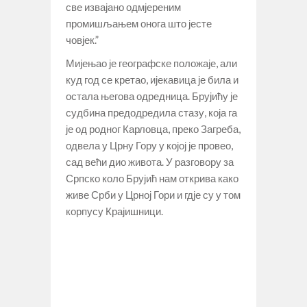
све извајано одмјереним
промишљањем онога што јесте
човјек.”
Мијењао је географске положаје, али
куд год се кретао, ијекавица је била и
остала његова одредница. Брујићу је
судбина предодредила стазу, која га
је од родног Карловца, преко Загреба,
одвела у Црну Гору у којој је провео,
сад већи дио живота. У разговору за
Српско коло Брујић нам открива како
живе Срби у Црној Гори и гдје су у том
корпусу Крајишници.