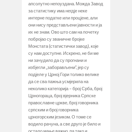
апсолутно непоуздана. Можда Завод
за статистику има негдје неке
интерне податке или процјене, али
они нису представљени јавности и ја
их не знам. Ово што сам на почетку
побројао су званичне бројке
Монстата (статистички завод), које
су нам доступне. Искрено, не би ме
ни зачудило да су прогнани и
избјегли „заборављени”, јер су
подјеле у Црној Гори толико велике
да се сва пажња усмјерила на
неколико категорија – број Срба, број
Црногораца, број вјерника Српске
православне цркве, број говорника
српским и број говорника
црногорским језиком. О томе се
водило рачуна, а све друго је било и
остало мање важно, па тако и