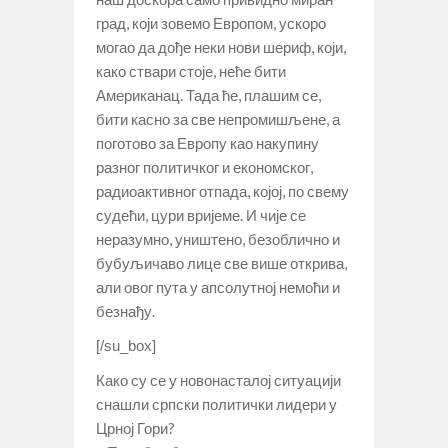
град, који зовемо Европом, ускоро
могао да дође неки нови шериф, који,
како ствари стоје, неће бити
Американац. Тада ће, плашим се,
бити касно за све непромишљене, а
поготово за Европу као накупину
разног политичког и економског,
радиоактивног отпада, којој, по свему
судећи, цури вријеме. И чије се
неразумно, уништено, безоблично и
бубуљичаво лице све више открива,
али овог пута у апсолутној немоћи и
безнађу.
[/su_box]
Како су се у новонасталој ситуацији
снашли српски политички лидери у
Црној Гори?