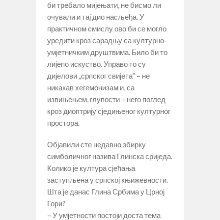
би требало мијењати, не бисмо ли
очували и тај дио насљеђа. У
практичном смислу ово би се могло
уредити кроз сарадњу са културно-
умјетничким друштвима. Било би то
лијепо искуство. Управо то су
дијелови „српског свијета” – не
никакав хегемонизам и, са
извињењем, глупости – него поглед
кроз диоптрију сједињеног културног
простора.
Објавили сте недавно збирку
симболичног назива Глинска сриједа.
Колико је култура сјећања
заступљена у српској књижевности.
Шта је данас Глина Србима у Црној
Гори?
– У умјетности постоји доста тема