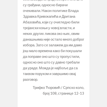
су грађани, односно бирачи
очекивали. Након политике Влада
Здравка Кривокапића и Дритана
Абазовића, који су очигледно били
тројански коњи у новој власти, и
неких других ликова око њих, овим
данашњима није остало много доброг
избора. Зато се залажем да им дамо
још мало времена како би покушали
да поправе оно што су пропустили,
односно оно што су давно требали
да ураде. Можда је најбоље да са
таквом поруком и завршимо овај
разговор.
Трифко Ћоровић / Српско коло,
број 108, странице 12-13