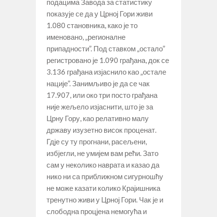
подацима Завода за статистику
показује се да у Црној Гори живи
1.080 становника, како је то
именовано, „регионалне
припадности”. Под ставком „остало”
регистровано је 1.090 грађана, док се
3.136 грађана изјаснило као „остале
нације”. Занимљиво је да се чак
17.907, или око три посто грађана
није жељело изјаснити, што је за
Црну Гору, као релативно малу
државу изузетно висок проценат.
Гдје су ту прогнани, расељени,
избјегли, не умијем вам рећи. Зато
сам у неколико наврата и казао да
нико ни са приближном сигурношћу
не може казати колико Крајишника
тренутно живи у Црној Гори. Чак је и
слободна процјена немогућа и