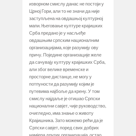
изворном смислу данас не постоји у
Црној Гори, али то не значи да није
заступљена на овдашњој културној
мапи. Његовање културе крајишких
Срба предано је у насљеђе
овдашњим српским националним
организацијама, које разумију ову
причу. Поједине организације желе
да сачувају културу крајишких Срба,
али због велике временске и
просторне дистанце, не могу у
потпуности да разумију којим је
путевима најбоље да крену. У том
смислу најдаље је отишао Српски
национални савјет, чије руководство,
очигледно, има знање о животу
Крајишника. Зато можемо рећи да је
Српски савјет, поред свих добрих
намјера других организација, остао