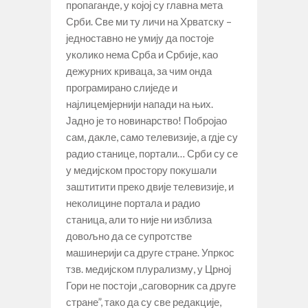
пропаганде, у којој су главна мета
Срби. Све ми ту личи на Хрватску –
једноставно не умију да постоје
уколико нема Срба и Србије, као
дежурних криваца, за чим онда
програмирано слиједе и
најлицемјернији напади на њих.
Јадно је то новинарство! Побројао
сам, дакле, само телевизије, а гдје су
радио станице, портали… Срби су се
у медијском простору покушали
заштитити преко двије телевизије, и
неколицине портала и радио
станица, али то није ни изблиза
довољно да се супротстве
машинерији са друге стране. Упркос
тзв. медијском плурализму, у Црној
Гори не постоји „саговорник са друге
стране”, тако да су све редакције,