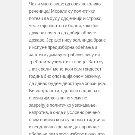
Чак и много више од ових неколико
реченица! Морали су политички
потези да буду одсјечнији и строжи,
често вјероватно и болни, како би
држава почела да добија обрисе
државе. Јер ако нису вољни да бране
и испуне предизборна обећања и
заштите државу и грађане, нису ни
требали заузимати столице. Зато су
„натјерали” мене, који сам тридесет
година био опозиција оном режиму,
да данас будем двострука опозиција.
Бившој власти, односно садашњој
опозицији, која ни по чему не
завређује политичко уважавање,
напротив, а онда и условно речено
овим новима који су веома стидљиво
и неодлучно кренули да спроводе
обећања дата пред изборе и оно што