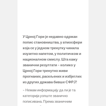
У Црној Гори је недавно одржан
попис становништва, у атмосфери
која се у једном тренутку чинила
изузетно напетом, у политичком и
националном смислу. Шта кажу
званични резултати – колико у
Црној Гори тренутно живи
прогнаних, расељених и избјеглих
из других држава бивше СФРЈ?
– Немам информацију да ли је та
категорија уопште званично
пописивана. Према званичним