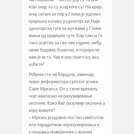
који знају ко су и од кога су! На крају,
онај сатански пир у Глини је једнако
крајишки колико и црногорски. Није
црногорска туга за жртвама у Глини
мања од крајишке туге. Бар сам ја то
тако осјетио за све ове године, међу
овим брдима. Коначно, и поријекло
нам је исто. Чак и оно генетско, ако
хоћете!
Рођени сте на Кордуну, завичају
првог реформатора српског језика
Саве Мркаља. Он у свом времену
није наилазио на разумијевање
околине. Како Вас разумије околина у
којој живите?
– Мркаљ је одавно постао симболом
или парадигмом неразумијевања и
страдања правденика у једном