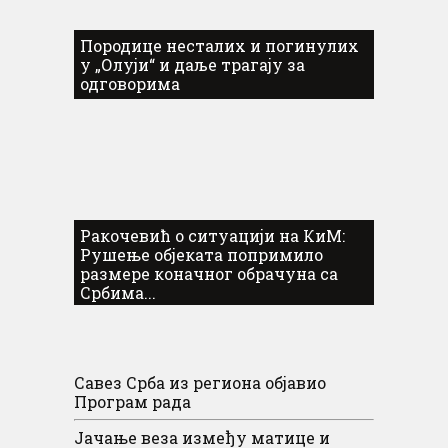
Породице несталих и погинулих
у „Олуји“ и даље трагају за
одговорима
Ракочевић о ситуацији на КиМ:
Рушење објеката попримило
размере коначног обрачуна са
Србима...
Савез Срба из региона објавио
Програм рада
Јачање веза између матице и