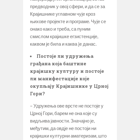
предводник у овој сфери, и да се за
Крајишнике углавном чује кроз
њихове пројекте и програме. Чује се
онако како и треба, са пуним
смислом крајишке егзистенције,
каквом је била и каква je данас.
Постоје ли удружења
грађана која баштине
крајишку културу и постоје
ли манифестације које
окупљају Крајишнике у Црној
Гори?
– Удружења ове врсте не постоје у
Црној Гори, барем не она које су
видљива јавности. Значајно је,
међутим, да овдје не постоји ни
крајишки културни аматеризам, што