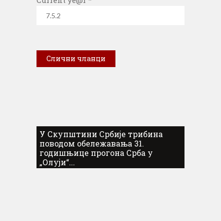
Current ye@r
*
Слични чланци
У Скупштини Србије трибина
поводом обележавања 31.
годишњице прогона Срба у
„Олуји“...