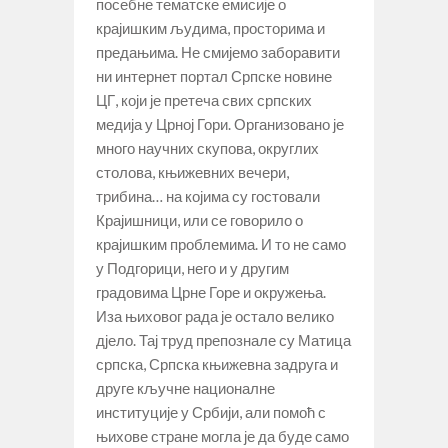
посебне тематске емисије о
крајишким људима, просторима и
предањима. Не смијемо заборавити
ни интернет портал Српске новине
ЦГ, који је претеча свих српских
медија у Црној Гори. Организовано је
много научних скупова, округлих
столова, књижевних вечери,
трибина… на којима су гостовали
Крајишници, или се говорило о
крајишким проблемима. И то не само
у Подгорици, него и у другим
градовима Црне Горе и окружења.
Иза њиховог рада је остало велико
дјело. Тај труд препознале су Матица
српска, Српска књижевна задруга и
друге кључне националне
институције у Србији, али помоћ с
њихове стране могла је да буде само