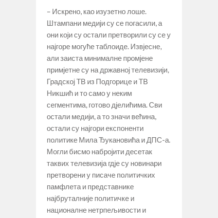
– Искрено, као изузетно лоше.
Штампани медији су се погасили, а
они који су остали претворили су се у
најгоре могуће таблоиде. Извјесне,
али заиста минималне промјене
примјетне су на државној телевизији,
Градској ТВ из Подгорице и ТВ
Никшић и то само у неким
сегментима, готово дјелићима. Сви
остали медији, а то значи већина,
остали су најгори експоненти
политике Мила Ђукановића и ДПС-а.
Могли бисмо набројити десетак
таквих телевизија гдје су новинари
претворени у писаче политичких
памфлета и представнике
најбруталније политичке и
националне нетрпељивости и