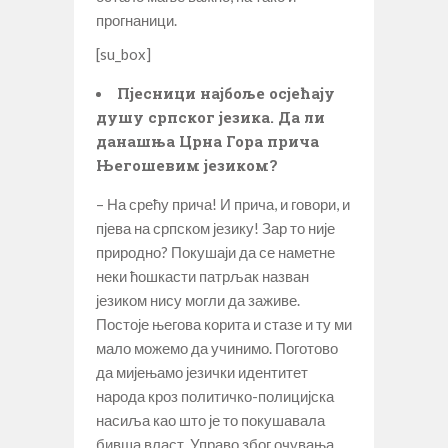
прогнаници.
[su_box]
Пјесници најбоље осјећају
душу српског језика. Да ли
данашња Црна Гора прича
Његошевим језиком?
– На срећу прича! И прича, и говори, и
пјева на српском језику! Зар то није
природно? Покушаји да се наметне
неки ћошкасти патрљак назван
језиком нису могли да заживе.
Постоје његова корита и стазе и ту ми
мало можемо да учинимо. Поготово
да мијењамо језички идентитет
народа кроз политичко-полицијска
насиља као што је то покушавала
бивша власт. Управо због очувања