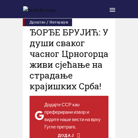
Cреда, 12. март 2025.
/
Друштво
Интервјуи
ЂОРЂЕ БРУЈИЋ: У
души сваког
часног Црногорца
живи сјећање на
страдање
крајишких Срба!
Додајте ССР као
преферирани извор и
видите наше вести на врху
Гугле претраге.
ДОДАЈ