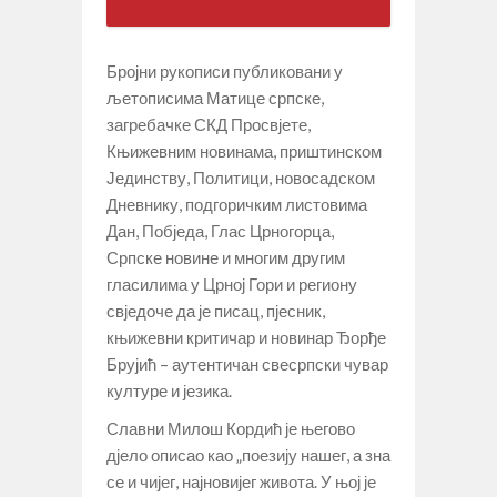
Бројни рукописи публиковани у
љетописима Матице српске,
загребачке СКД Просвјете,
Књижевним новинама, приштинском
Јединству, Политици, новосадском
Дневнику, подгоричким листовима
Дан, Побједа, Глас Црногорца,
Српске новине и многим другим
гласилима у Црној Гори и региону
свједоче да је писац, пјесник,
књижевни критичар и новинар Ђорђе
Брујић – аутентичан свесрпски чувар
културе и језика.
Славни Милош Кордић је његово
дјело описао као „поезију нашег, а зна
се и чијег, најновијег живота. У њој је