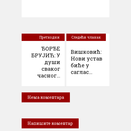
Претходни
Следећи чланак
чланак
ЂОРЂЕ
Вишковић:
БРУЈИЋ: У
Нови устав
души
биће у
сваког
саглас...
часног...
Нема коментара
Напишите коментар