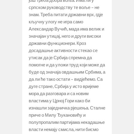
још треба добра воља. Има ли у
српском руководству те воље – не
знам. Треба питати државни врх, гдје
кључну улогу не игра само
Александар Вучић, мада има велик и
значајан утицај, него и други високи
државни функционери. Кроз
досадашње активности стекао се
утисак да је Србија спремна да
помогне и да уложи труд који може да
буде од значаја овдашњим Србима, а
да ли ће тако остати – видјећемо. Са
дуге стране, Србија у исто вријеме
мора да разговара и са новим
властима у Црној Гори како би
изнашли заједничка рјешења. Сталне
приче о Милу Ђукановићу и
полупропалим партијама некадашње
власти немају смисла, нити бисмо