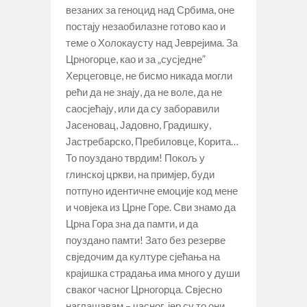
везаних за геноцид над Србима, оне
постају незаобилазне готово као и
теме о Холокаусту над Јеврејима. За
Црногорце, као и за „сусједне”
Херцеговце, не бисмо никада могли
рећи да не знају, да не воле, да не
саосјећају, или да су заборавили
Јасеновац, Јадовно, Градишку,
Јастребарско, Пребиловце, Корита…
То поуздано тврдим! Покољ у
глинској цркви, на примјер, буди
потпуно идентичне емоције код мене
и човјека из Црне Горе. Сви знамо да
Црна Гора зна да памти, и да
поуздано памти! Зато без резерве
свједочим да културе сјећања на
крајишка страдања има много у души
сваког часног Црногорца. Свјесно
наглашавам – часног, јер су то они