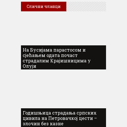
Слични чланци
На Бусијама парастосом и
сјећањем одата почаст
страдалим Крајишницима у
Олуји
Годишњица страдања српских
цивила на Петровачкој цести –
злочин без казне