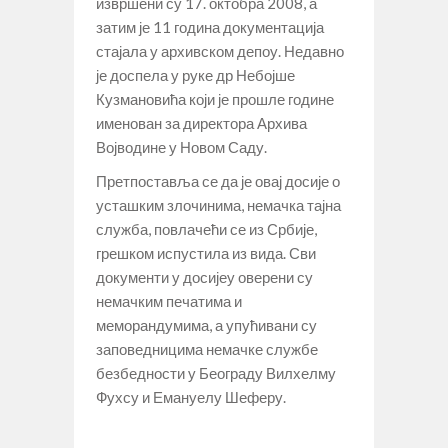
извршени су 17. октобра 2008, а
затим је 11 година документација
стајала у архивском депоу. Недавно
је доспела у руке др Небојше
Кузмановића који је прошле године
именован за директора Архива
Војводине у Новом Саду.
Претпоставља се да је овај досије о
усташким злочинима, немачка тајна
служба, повлачећи се из Србије,
грешком испустила из вида. Сви
документи у досијеу оверени су
немачким печатима и
меморандумима, а упућивани су
заповедницима немачке службе
безбедности у Београду Вилхелму
Фухсу и Емануелу Шеферу.