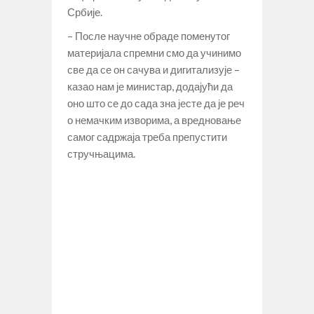
Србије.
– После научне обраде поменутог
материјала спремни смо да учинимо
све да се он сачува и дигитализује –
казао нам је министар, додајући да
оно што се до сада зна јесте да је реч
о немачким изворима, а вредновање
самог садржаја треба препустити
стручњацима.