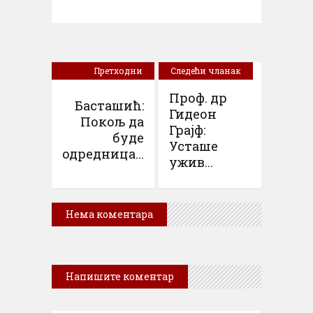
Претходни
Следећи чланак
чланак
Проф. др
Басташић:
Гидеон
Покољ да
Грајф:
буде
Усташе
одредница...
ужив...
Нема коментара
Напишите коментар