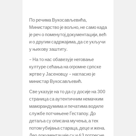
По речима Вукосављевића,
Министарство је вољно, не само када
је реч о поменутој документацији, већ
и о другим садржајима, да се укључи
у њихову заштиту.
– На то нас обавезује неговање
културе сећања на огромне српске
жртве у Јасеновцу – нагласио је
министар Вукосављевић.
Све указује на то да су досије на 300
страница са аутентичним немачким
маморандумима и печатима водиле
службе потчињене Гестапоу. До
детаља су описана мучења, а тек
потом убијања стараца, деце и жена.
Део документације су и 63 потресне