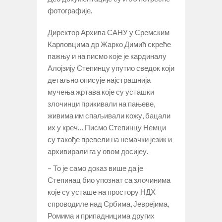
фотографије.
Директор Архива САНУ у Сремским
Карловцима др Жарко Димић скреће
пажњу и на писмо које је кардиналу
Алојзију Степинцу упутио сведок који
детаљно описује најстрашнија
мучења жртава које су усташки
злочинци прикивали на пањеве,
живима им спаљивали кожу, бацали
их у креч… Писмо Степинцу Немци
су такође превели на немачки језик и
архивирали га у овом досијеу.
– То је само доказ више да је
Степинац био упознат са злочинима
које су усташе на простору НДХ
спроводиле над Србима, Јеврејима,
Ромима и припадницима других