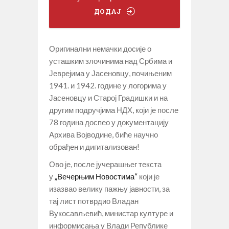
ДОДАЈ
Оригинални немачки досије о
усташким злочинима над Србима и
Јеврејима у Јасеновцу, почињеним
1941. и 1942. године у логорима у
Јасеновцу и Старој Градишки и на
другим подручјима НДХ, који је после
78 година доспео у документацију
Архива Војводине, биће научно
обрађен и дигитализован!
Ово је, после јучерашњег текста
у
„Вечерњим Новостима“
који је
изазвао велику пажњу јавности, за
тај лист потврдио Владан
Вукосављевић, министар културе и
информисања у Влади Републике