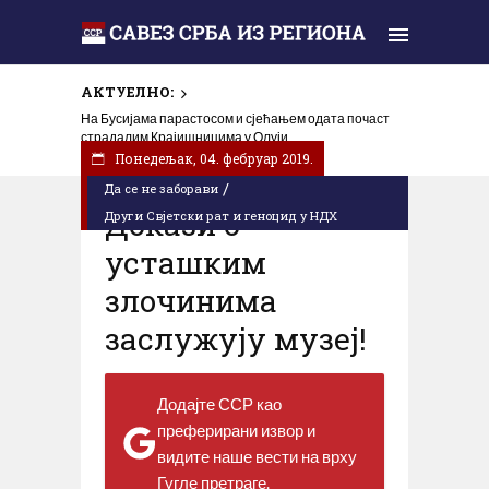
АКТУЕЛНО:
На Бусијама парастосом и сјећањем одата почаст
страдалим Крајишницима у Олуји
Понедељак, 04. фебруар 2019.
/
Да се не заборави
Докази о
Други Свјетски рат и геноцид у НДХ
усташким
злочинима
заслужују музеј!
Додајте ССР као
преферирани извор и
видите наше вести на врху
Гугле претраге.