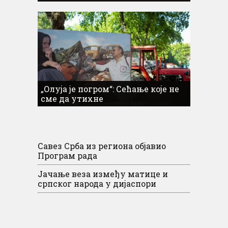
„Олуја је погром“: Сећање које не
сме да утихне
Савез Срба из региона објавио
Програм рада
Јачање веза између матице и
српског народа у дијаспори