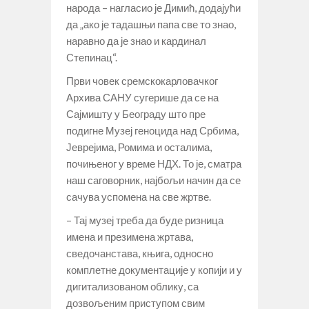
народа – нагласио је Димић, додајући
да „ако је тадашњи папа све то знао,
наравно да је знао и кардинал
Степинац“.
Први човек сремскокарловачког
Архива САНУ сугерише да се на
Сајмишту у Београду што пре
подигне Музеј геноцида над Србима,
Јеврејима, Ромима и осталима,
почињеног у време НДХ. То је, сматра
наш саговорник, најбољи начин да се
сачува успомена на све жртве.
– Тај музеј треба да буде ризница
имена и презимена жртава,
сведочанстава, књига, односно
комплетне документације у копији и у
дигитализованом облику, са
дозвољеним приступом свим