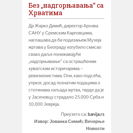
Без „надгорњавања“ са
Хрватима
Др Жарко Димић, директор Архива
САНУ у Сремским Карловцима,
наглашава да би подизањем Музеја
жртава у Београду изгубило смисао
свако даље понижавајуће
„надгорњавање“ са острашћеним
хрватским историчарима –
ревизионистима. Они, како подсећа,
упркос досад познатим подацима о
стотинама хиљада жртва, тврде да је
у Јасеновцу страдало 25.000 Срба и
10.000 Јевреја.
Преузето са:
banija.rs
Извор: Јованка Симић; Вечерње
Новости