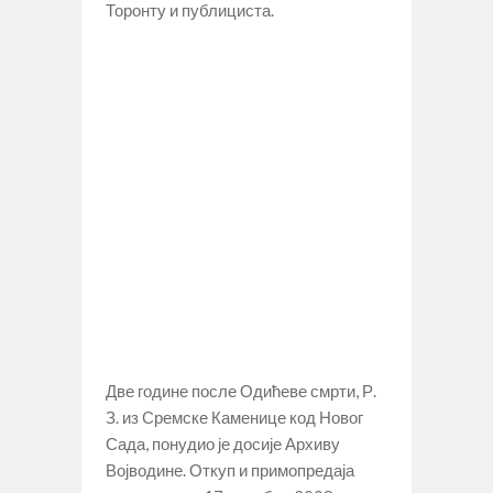
Торонту и публициста.
Две године после Одићеве смрти, Р.
З. из Сремске Каменице код Новог
Сада, понудио је досије Архиву
Војводине. Откуп и примопредаја