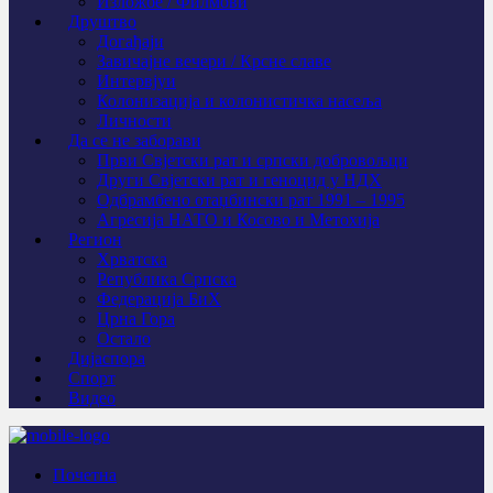
Изложбе / Филмови
Друштво
Догађаји
Завичајне вечери / Крсне славе
Интервјуи
Колонизација и колонистичка насеља
Личности
Да се не заборави
Први Свјeтски рат и српски добровољци
Други Свјетски рат и геноцид у НДХ
Одбрамбено отаџбински рат 1991 – 1995
Агресија НАТО и Косово и Метохија
Регион
Хрватска
Република Српска
Федерација БиХ
Црна Гора
Остало
Дијаспора
Спорт
Видео
Почетна