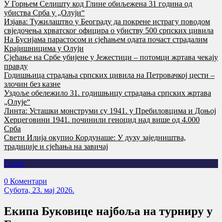
У Горњем Селишту код Глине обиљежена 31 година од
убиства Срба у „Олуји“
Изјава: Тужилаштво у Београду да покрене истрагу поводом
свједочења хрватског официра о убиству 500 српских цивила
На Бусијама парастосом и сјећањем одата почаст страдалим
Крајишницима у Олуји
Сјећање на Србе убијене у Јежестици – потомци жртава чекају
правду
Годишњица страдања српских цивила на Петровачкој цести –
злочин без казне
Уздоље обележило 31. годишњицу страдања српских жртава
„Олује“
Линта: Усташки монструми су 1941. у Пребиловцима и Доњој
Херцеговини 1941. починили геноцид над више од 4.000
Срба
Свети Илија окупио Кордунаше: У духу заједништва,
традиције и сјећања на завичај
Спорт
0 Коментари
Субота, 23. мај 2026.
Екипа Буковице најбоља на турниру у