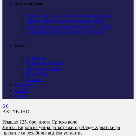
Да се не заборави
Први Свјeтски рат и српски добровољци
Други Свјетски рат и геноцид у НДХ
Одбрамбено отаџбински рат 1991 – 1995
Агресија НАТО и Косово и Метохија
Регион
Хрватска
Република Српска
Федерација БиХ
Црна Гора
Остало
Дијаспора
Спорт
Видео
АКТУЕЛНО:
Изашао 125. број листа Српско коло
Линта: Европска унија да затражи од Владе Хрватске да
прекине са рехабилитацијом усташтва