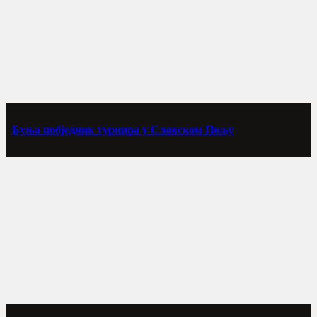
Буња побједник турнира у Славском Пољу