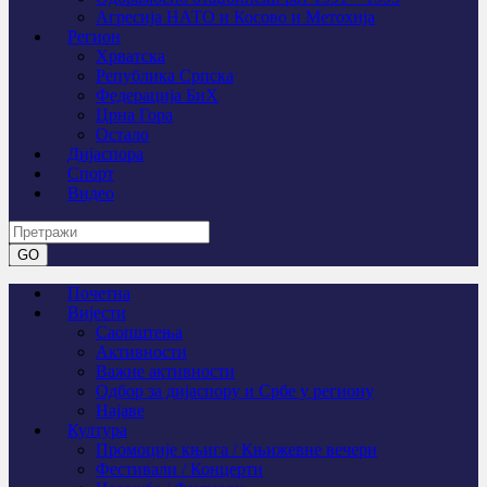
Агресија НАТО и Косово и Метохија
Регион
Хрватска
Република Српска
Федерација БиХ
Црна Гора
Остало
Дијаспора
Спорт
Видео
Почетна
Вијести
Саопштења
Активности
Важне активности
Одбор за дијаспору и Србе у региону
Најаве
Култура
Промоције књига / Књижевне вечери
Фестивали / Концерти