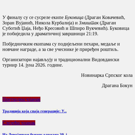
У финалу су се сусреле екипе
Буковица
(Драган Ковачевић,
Зоран Вујанић, Никола Курбалија) и
Змиштак
(Драган
Суботић Џаја, Неђо Кресовић и Шпиро Вукчевић). Буковица
је побиједила у драматичној завршници 21:19.
Побједничким екипама су подијељени пехари, медаље и
новчане награде, а за све учеснике је приређен роштиљ.
Организатори најављују и традиционални Видовдански
турнир 14. јуна 2026. године.
Новинарка Српског кола
Драгана Бокун
Претходни чланак
Традиција која спаја генерације: У...
Следећи чланак
На Девојачком бунару одржана 30. ј...