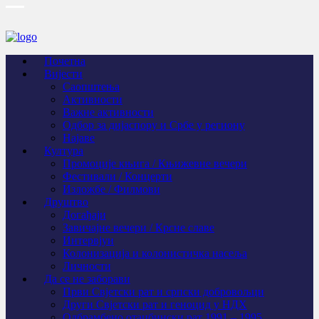
Почетна
Вијести
Саопштења
Активности
Важне активности
Одбор за дијаспору и Србе у региону
Најаве
Култура
Промоције књига / Књижевне вечери
Фестивали / Концерти
Изложбе / Филмови
Друштво
Догађаји
Завичајне вечери / Крсне славе
Интервјуи
Колонизација и колонистичка насеља
Личности
Да се не заборави
Први Свјeтски рат и српски добровољци
Други Свјетски рат и геноцид у НДХ
Одбрамбено отаџбински рат 1991 – 1995