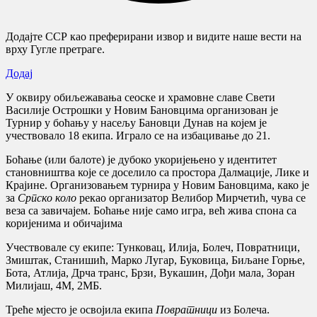
Додајте ССР као преферирани извор и видите наше вести на
врху Гугле претраге.
Додај
У оквиру обиљежавања сеоске и храмовне славе Свети
Василије Острошки у Новим Бановцима организован је
Турнир у боћању у насељу Бановци Дунав на којем је
учествовало 18 екипа. Играло се на избацивање до 21.
Боћање (или балоте) је дубоко укоријењено у идентитет
становништва које се доселило са простора Далмације, Лике и
Крајине. Организовањем турнира у Новим Бановцима, како је
за
Српско коло
рекао организатор Велибор Мирчетић, чува се
веза са завичајем. Боћање није само игра, већ жива спона са
коријенима и обичајима
Учествовале су екипе: Тунковац, Илија, Болеч, Повратници,
Змиштак, Станишић, Марко Лугар, Буковица, Биљане Горње,
Бота, Атлија, Дрча транс, Брзи, Вукашин, Дођи мала, Зоран
Милијаш, 4М, 2МБ.
Треће мјесто је освојила екипа
Повратници
из Болеча.