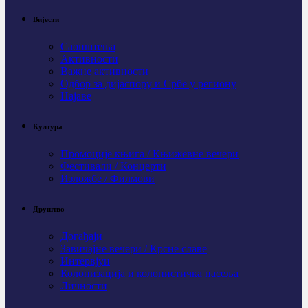
Вијести
Саопштења
Активности
Важне активности
Одбор за дијаспору и Србе у региону
Најаве
Култура
Промоције књига / Књижевне вечери
Фестивали / Концерти
Изложбе / Филмови
Друштво
Догађаји
Завичајне вечери / Крсне славе
Интервјуи
Колонизација и колонистичка насеља
Личности