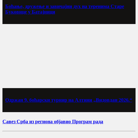
Боћање, дружење и завичајни дух на теренима Старе
Буковице у Батајници
Одржан 9. боћарски турнир на Алтини „Видовдан 2026.“
Савез Срба из региона објавио Програм рада