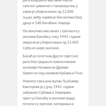
српског цивилног становништва, у
којем је убијено више од 12.000
људи, међу којима је био велики број
дјеце и 148 бихаћких Јевреја.
На неколико масовних стратишта у
околини Бихаћа у току 1941. године
звјерски је убијено више од 15.000
Срба из шире околине.
Бихаћ је почетком Другог свјетског
рата био сједиште новоосноване
жупаније Независне Државе
Хрватске под називом Крбава и Псат.
Новопостављени жупан Љубомир
Кватерник је у јуну 1941. године
забранио Србима и Јеврејима
приступ Бихаћу и околини града,
почели су прогони, затварања и