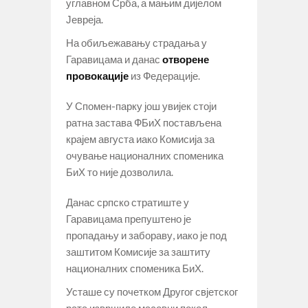
углавном Срба, а мањим дијелом
Јевреја.
На обиљежавању страдања у
Гаравицама и данас
отворене
провокације
из Федерације.
У Спомен-парку још увијек стоји
ратна застава ФБиХ постављена
крајем августа иако Комисија за
очување националних споменика
БиХ то није дозволила.
Данас српско стратиште у
Гаравицама препуштено је
пропадању и забораву, иако је под
заштитом Комисије за заштиту
националних споменика БиХ.
Усташе су почетком Другог свјетског
рата извршиле масовни покољ