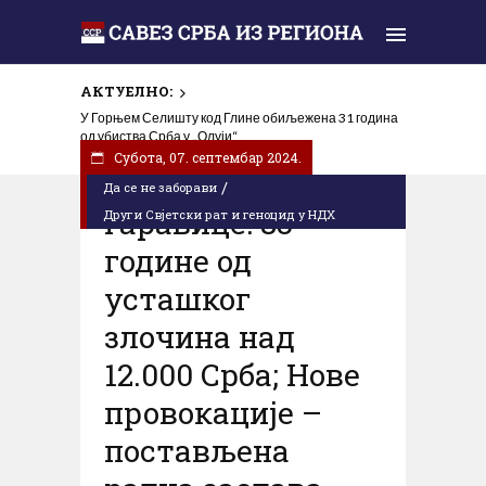
АКТУЕЛНО:
У Горњем Селишту код Глине обиљежена 31 година
од убиства Срба у „Олуји“
Субота, 07. септембар 2024.
/
Да се не заборави
Гаравице: 83
Други Свјетски рат и геноцид у НДХ
године од
усташког
злочина над
12.000 Срба; Нове
провокације –
постављена