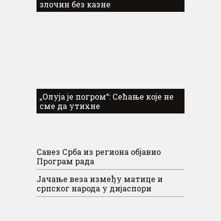
злочин без казне
„Олуја је погром“: Сећање које не
сме да утихне
Савез Срба из региона објавио
Програм рада
Јачање веза између матице и
српског народа у дијаспори