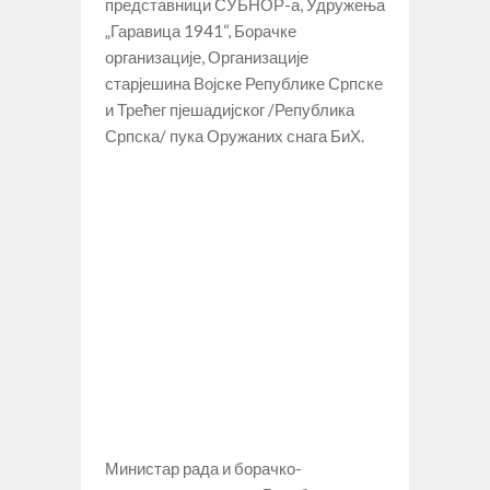
представници СУБНОР-а, Удружења
„Гаравица 1941“, Борачке
организације, Организације
старјешина Војске Републике Српске
и Трећег пјешадијског /Република
Српска/ пука Оружаних снага БиХ.
Министар рада и борачко-