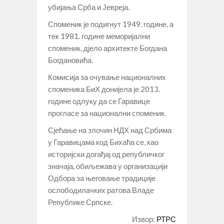
убијања Срба и Јевреја.
Споменик је подигнут 1949. године, а
тек 1981. године меморијални
споменик, дјело архитекте Богдана
Богдановића.
Комисија за очување националних
споменика БиХ донијела је 2013.
године одлуку да се Гаравице
прогласе за национални споменик.
Сјећање на злочин НДХ над Србима
у Гаравицама код Бихаћа се, као
историјски догађај од републичког
значаја, обиљежава у организацији
Одбора за његовање традиције
ослободилачких ратова Владе
Републике Српске.
Извор:
РТРС