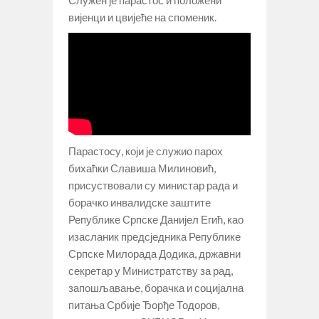
вијенци и цвијеће на споменик.
Парастосу, који је служио парох
бихаћки Славиша Милиновић,
присуствовали су министар рада и
борачко инвалидске заштите
Републике Српске Данијел Егић, као
изасланик предсједника Републике
Српске Милорада Додика, државни
секретар у Министратству за рад,
запошљавање, борачка и социјална
питања Србије Ђорђе Тодоров,