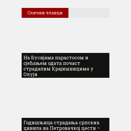
Слични чланци
На Бусијама парастосом и
сјећањем одата почаст
страдалим Крајишницима у
Олуји
Годишњица страдања српских
цивила на Петровачкој цести –