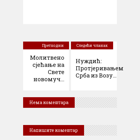
Претходни
Следећи чланак
чланак
Молитвено
Нуждић:
сјећање на
Протјеривањем
Свете
Срба из Возу...
новомуч...
Нема коментара
Напишите коментар