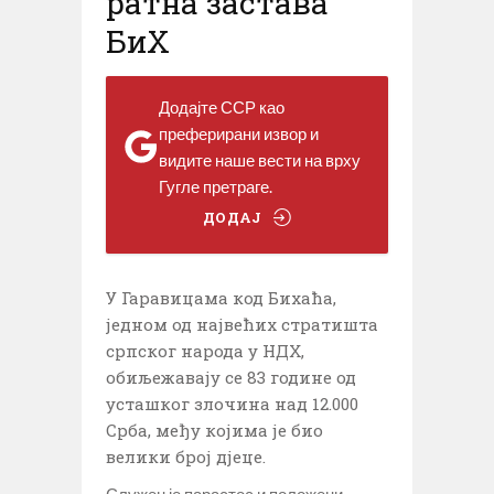
ратна застава
БиХ
Додајте ССР као
преферирани извор и
видите наше вести на врху
Гугле претраге.
ДОДАЈ
У Гаравицама код Бихаћа,
једном од највећих стратишта
српског народа у НДХ,
обиљежавају се 83 године од
усташког злочина над 12.000
Срба, међу којима је био
велики број дјеце.
Служен је парастос и положени