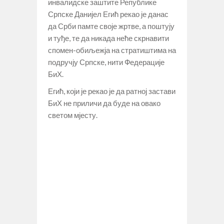
инвалидске заштите Републике
Српске Данијел Егић рекао је данас
да Срби памте своје жртве, а поштују
и туђе, те да никада неће скрнавити
спомен-обиљежја на стратиштима на
подручју Српске, нити Федерације
БиХ.
Егић, који је рекао је да ратној застави
БиХ не приличи да буде на овако
светом мјесту.