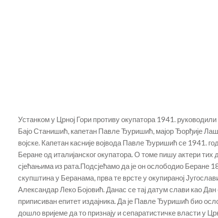
Устанком у Црној Гори противу окупатора 1941. руководил
Бајо Станишић, капетан Павле Ђуришић, мајор Ђорђије Лаш
војске. Капетан касније војвода Павле Ђуришић се 1941. го
Беране од италијанског окупатора. О томе пишу актери тих 
сјећањима из рата.Подсјећамо да је он ослободио Беране 18.
скупштина у Беранама, прва те врсте у окупираној Југослави
Александар Леко Бојовић. Данас се тај датум слави као Да
приписиван епитет издајника. Да је Павле Ђуришић био осл
дошло вријеме да то признају и сепаратистичке власти у Цр