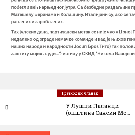
побегли већ нарњедног јутра. Са безбедне раздаљине пра
Матешеву,Беранама и Колашину. Италијани су, ако се т
рањених и заробљених.
Тих јулских дана, партизански метак се није чуо у Црној 
недалеко од зграде немачке команде и кад је њихов ген
наших народа и народности Јосип Броз Тито) так полови
заштиту мојих људи…“.-истичу у СКИД “Никола Васојеви
Претходни чланак
У Лушци Паланци
(општина Сански Мо...