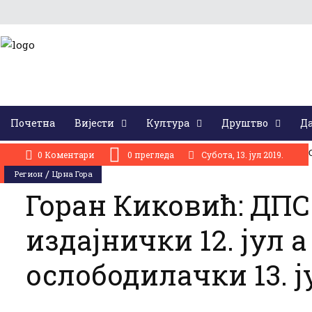
Почетна
Вијести
Култура
Друштво
Да
АКТУЕЛНО:
На Бусијама парастосом и сјећањем одата почаст страдалим Крајишницима у 
0 Коментари
0
прегледа
Субота, 13. јул 2019.
/
Регион
Црна Гора
Горан Киковић: ДПС
издајнички 12. јул а
ослободилачки 13. ј