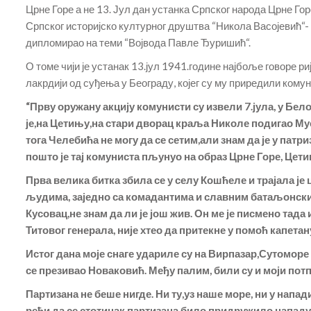
Црне Горе а не 13. Јул дан устанка Српског народа Црне Г
Српског историјско културног друштва “Никола Васојевић“- 
дипломирао на теми “Војвода Павле Ђуришић“.
О томе чији је устанак 13.јул 1941.године најбоље говоре 
лакрдији од суђења у Београду, којег су му приредили комун
“Прву оружану акцију комунисти су извели 7.јула, у Бел
је,на Цетињу,на стари дворац краља Николе подигао Му
тога Челебића не могу да се сетим,али знам да је у патр
пошто је тај комуниста пљунуо на образ Црне Горе, Цети
Прва велика битка збила се у селу Кошћеле и трајала је
људима, заједно са комадантима и славним батаљонски
Кусовац,не знам да ли је још жив. Он ме је писмено тад
Титовог генерала, није хтео да притекне у помоћ капета
Истог дана моје снаге удариле су на Вирпазар,Сутомор
се презивао Новаковић. Међу палим, били су и моји по
Партизана не беше нигде. Ни ту,уз наше море, ни у нап
рећи да се стотинак партизана било придружило нападу 