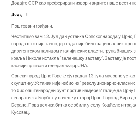
Додајте ССР као преферирани извор и видите наше вести на 
Додај
Поштовани грађани,
Честитамо вам 13. Јул дан устанка Српског народа у Црној Г
народа што није тачно, јер тада није било националних црног
диригентском палицом италијанских власти, група бивших з
краља Николе истакла “зеленашку заставу“. Заставу је пос
каснији пртизан и генерал-мајор ЈНА.
Српски народ Црне Горе је сјутрадан 13. јула масовно уста
скупштину.Устанак није избио из “револуционарно-класних по
то био општенародни бунт против намјере Италије да Црну Г
сепаратиста.Борбе су почеле у старој Црној Гори од Вира д
Беране..Прва велика битка се збила у селу Кошћеле и траја
Кусовац.