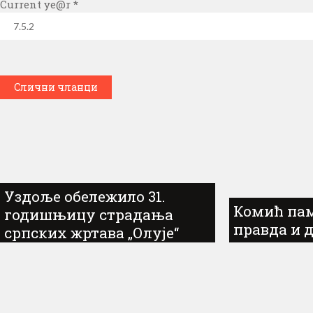
Current ye@r
*
Слични чланци
Уздоље обележило 31.
Комић пам
годишњицу страдања
правда и 
српских жртава „Олује“