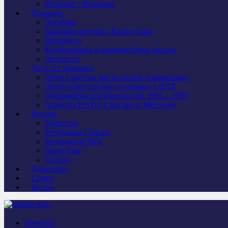
Изложбе / Филмови
Друштво
Догађаји
Завичајне вечери / Крсне славе
Интервјуи
Колонизација и колонистичка насеља
Личности
Да се не заборави
Први Свјeтски рат и српски добровољци
Други Свјетски рат и геноцид у НДХ
Одбрамбено отаџбински рат 1991 – 1995
Агресија НАТО и Косово и Метохија
Регион
Хрватска
Република Српска
Федерација БиХ
Црна Гора
Остало
Дијаспора
Спорт
Видео
Почетна