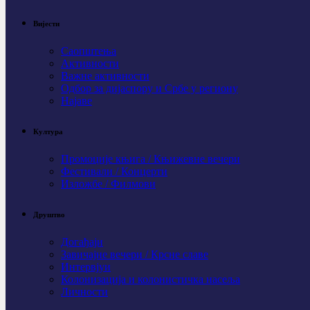
Вијести
Саопштења
Активности
Важне активности
Одбор за дијаспору и Србе у региону
Најаве
Култура
Промоције књига / Књижевне вечери
Фестивали / Концерти
Изложбе / Филмови
Друштво
Догађаји
Завичајне вечери / Крсне славе
Интервјуи
Колонизација и колонистичка насеља
Личности