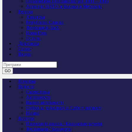
Одбрамбено отаџбински рат 1991 – 1995
Агресија НАТО и Косово и Метохија
Регион
Хрватска
Република Српска
Федерација БиХ
Црна Гора
Остало
Дијаспора
Спорт
Видео
Почетна
Вијести
Саопштења
Активности
Важне активности
Одбор за дијаспору и Србе у региону
Најаве
Култура
Промоције књига / Књижевне вечери
Фестивали / Концерти