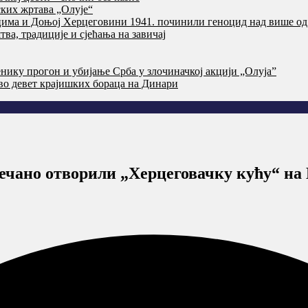
ких жртава „Олује“
цима и Доњој Херцеговини 1941. починили геноцид над више од
ва, традиције и сјећања на завичај
нику прогон и убијање Срба у злочиначкој акцији „Олуја”
тво девет крајишких бораца на Динари
ечано отворили „Херцеговачку кућу“ на