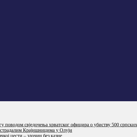
агу поводом свједочења хрватског официра о убиству 500 српски
т страдалим Крајишницима у Олуји
кој цести – злочин без казне