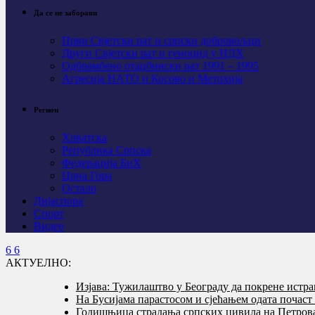
Да се не заборави
Први Свјeтски рат и српски добровољци
Други Свјетски рат и геноцид у НДХ
Одбрамбено отаџбински рат 1991 – 1995
Агресија НАТО и Косово и Метохија
Регион
Хрватска
Република Српска
Федерација БиХ
Црна Гора
Остало
Дијаспора
Спорт
Видео
АКТУЕЛНО:
Изјава: Тужилаштво у Београду да покрене истр
На Бусијама парастосом и сјећањем одата почас
Годишњица страдања српских цивила на Петровач