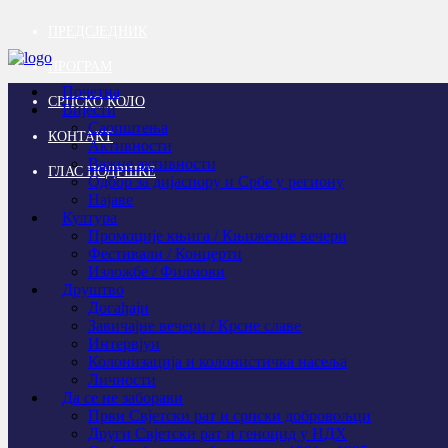
ПРЕДСЈЕДНИК
ПРОГРАМ
Почетна
СРПСКО КОЛО
Вијести
Саопштења
КОНТАКТ
Активности
Важне активности
ГЛАС ПОДРШКЕ
Одбор за дијаспору и Србе у региону
Најаве
Култура
Промоције књига / Књижевне вечери
Фестивали / Концерти
Изложбе / Филмови
Друштво
Догађаји
Завичајне вечери / Крсне славе
Интервјуи
Колонизација и колонистичка насеља
Личности
Да се не заборави
Први Свјeтски рат и српски добровољци
Други Свјетски рат и геноцид у НДХ