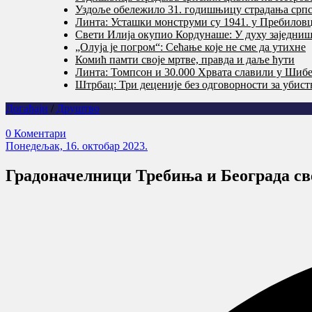
Уздоље обележило 31. годишњицу страдања српс
Линта: Усташки монструми су 1941. у Пребилов
Свети Илија окупио Кордунаше: У духу заједништ
„Олуја је погром“: Сећање које не сме да утихне
Комић памти своје мртве, правда и даље ћути
Линта: Томпсон и 30.000 Хрвата славили у Шибе
Штрбац: Три деценије без одговорности за убис
Догађаји
/
Друштво
0 Коментари
Понедељак, 16. октобар 2023.
Градоначелници Требиња и Београда св