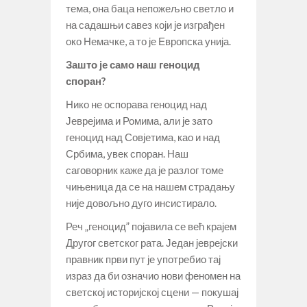
тема, она баца непожељно светло и
на садашњи савез који је изграђен
око Немачке, а то је Европска унија.
Зашто је само наш геноцид
споран?
Нико не оспорава геноцид над
Јеврејима и Ромима, али је зато
геноцид над Совјетима, као и над
Србима, увек споран. Наш
саговорник каже да је разлог томе
чињеница да се на нашем страдању
није довољно дуго инсистирало.
Реч „геноцид” појавила се већ крајем
Другог светског рата. Један јеврејски
правник први пут је употребио тај
израз да би означио нови феномен на
светској историјској сцени — покушај