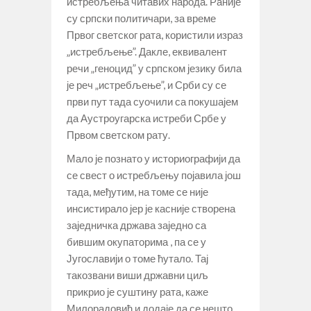
истребљења читавих народа. Раније
су српски политичари, за време
Првог светског рата, користили израз
„истребљење”. Дакле, еквивалент
речи „геноцид” у српском језику била
је реч „истребљење”, и Срби су се
први пут тада суочили са покушајем
да Аустроугарска истреби Србе у
Првом светском рату.
Мало је познато у историографији да
се свест о истребљењу појавила још
тада, међутим, на томе се није
инсистирало јер је касније створена
заједничка држава заједно са
бившим окупаторима , па се у
Југославији о томе ћутало. Тај
такозвани виши државни циљ
прикрио је суштину рата, каже
Милорадовић и додаје да се нешто