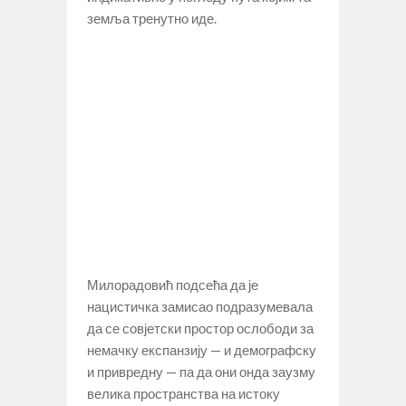
земља тренутно иде.
Милорадовић подсећа да је
нацистичка замисао подразумевала
да се совјетски простор ослободи за
немачку експанзију — и демографску
и привредну — па да они онда заузму
велика пространства на истоку