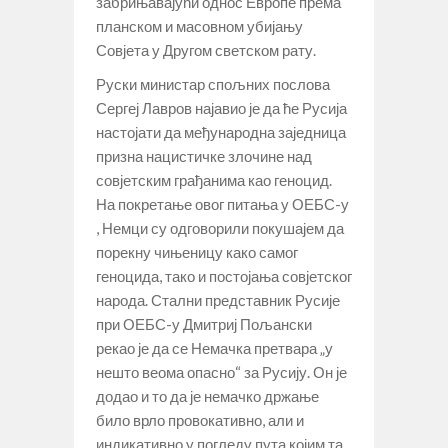
забрињавајући однос Европе према
планском и масовном убијању
Совјета у Другом светском рату.
Руски министар спољних послова
Сергеј Лавров најавио је да ће Русија
настојати да међународна заједница
призна нацистичке злочине над
совјетским грађанима као геноцид.
На покретање овог питања у ОЕБС-у
, Немци су одговорили покушајем да
порекну чињеницу како самог
геноцида, тако и постојања совјетског
народа. Стални представник Русије
при ОЕБС-у Дмитриј Пољански
рекао је да се Немачка претвара „у
нешто веома опасно“ за Русију. Он је
додао и то да је немачко држање
било врло провокативно, али и
индикативно у погледу пута којим та