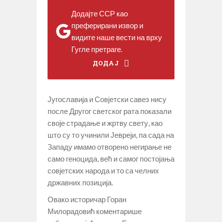
Додајте ССР као
преферирани извор и
видите наше вести на врху
Гугле претраге.
ДОДАЈ
Југославија и Совјетски савез нису
после Другог светског рата показали
своје страдање и жртву свету, као
што су то учинили Јевреји, па сада на
Западу имамо отворено негирање не
само геноцида, већ и самог постојања
совјетских народа и то са челних
државних позиција.
Овако историчар Горан
Милорадовић коментарише