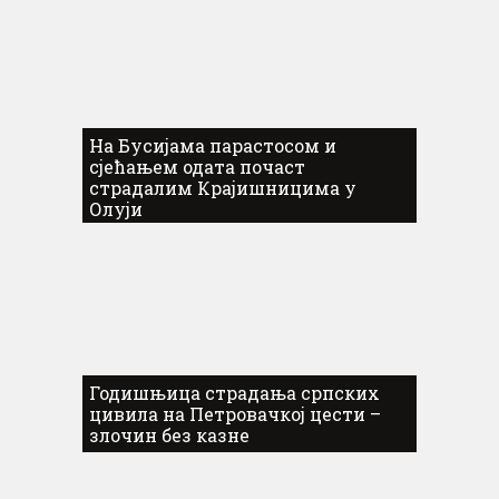
На Бусијама парастосом и
сјећањем одата почаст
страдалим Крајишницима у
Олуји
Годишњица страдања српских
цивила на Петровачкој цести –
злочин без казне