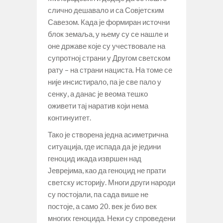
слично дешавало и са Совјетским
Савезом. Када је формиран источни
блок земаља, у њему су се нашле и
оне државе које су учествовале на
супротној страни у Другом светском
рату – на страни нациста. На томе се
није инсистирало, па је све пало у
сенку, а данас је веома тешко
оживети тај наратив који нема
континуитет.
Тако је створена једна асиметрична
ситуација, где испада да је једини
геноцид икада извршен над
Јеврејима, као да геноцид не прати
светску историју. Многи други народи
су постојали, па сада више не
постоје, а само 20. век је био век
многих геноцида. Неки су спроведени