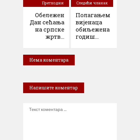
Претходни
Следећи чланак
чланак
Обележен
Полагањем
Дан сећања
вијенаца
на српске
обиљежена
жртв...
годиш...
Нема коментара
Напишите коментар