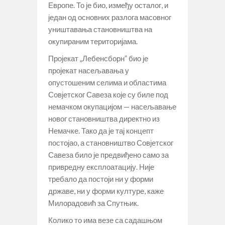
Европе. То је био, између осталог, и
један од основних разлога масовног
уништавања становништва на
окупираним територијама.
Пројекат „Лебенсборн” био је
пројекат насељавања у
опустошеним селима и областима
Совјетског Савеза које су биле под
немачком окупацијом — насељавање
новог становништва директно из
Немачке. Тако да је тај концепт
постојао, а становништво Совјетског
Савеза било је предвиђено само за
привредну експлоатацију. Није
требало да постоји ни у форми
државе, ни у форми културе, каже
Милорадовић за Спутњик.
Колико то има везе са садашњом