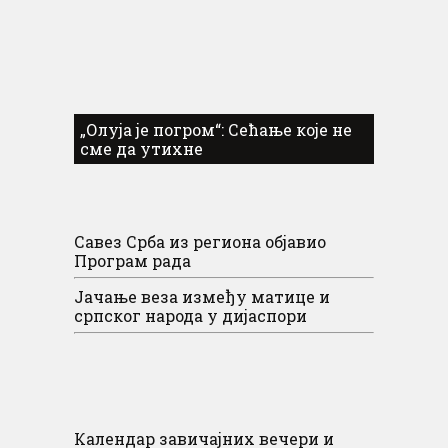
„Олуја је погром“: Сећање које не
сме да утихне
Савез Срба из региона објавио
Програм рада
Јачање веза између матице и
српског народа у дијаспори
Календар завичајних вечери и