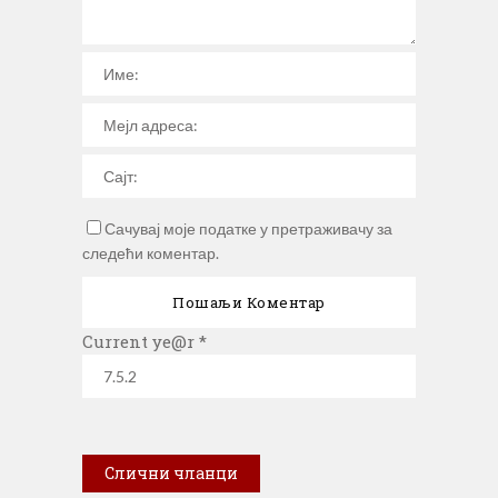
Сачувај моје податке у претраживачу за
следећи коментар.
Current ye@r
*
Слични чланци