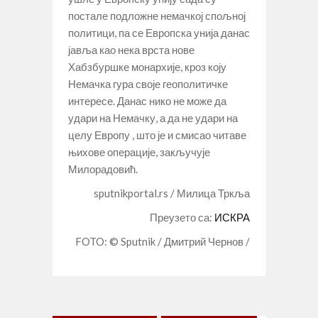
постале подложне немачкој спољној
политици, па се Европска унија данас
јавља као нека врста нове
Хабзбуршке монархије, кроз коју
Немачка гура своје геополитичке
интересе. Данас нико не може да
удари на Немачку, а да не удари на
целу Европу , што је и смисао читаве
њихове операције, закључује
Милорадовић.
sputnikportal.rs / Милица Тркља
Преузето са:
ИСКРА
FOTO: © Sputnik / Дмитрий Чернов /