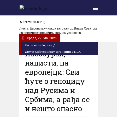
АКТУЕЛНО:
Линта: Европска унија да затражи од Владе Хрватске
да прекине са рехабилитацијом усташтва
Cреда, 27. мај 2026.
/
Да се не заборави
Хабзбурзи,
Други Свјетски рат и геноцид у НДХ
нацисти, па
европејци: Сви
ћуте о геноциду
над Русима и
Србима, а рађа се
и нешто опасно