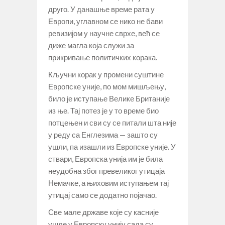
друго. У данашње време рата у
Европи, углавном се нико не бави
ревизијом у научне сврхе, већ се
диже магла која служи за
прикривање политичких корака.
Кључни корак у промени суштине
Европске уније, по мом мишљењу,
било је иступање Велике Британије
из ње. Тај потез је у то време био
потцењен и сви су се питали шта није
у реду са Енглезима — зашто су
ушли, па изашли из Европске уније. У
ствари, Европска унија им је била
неудобна због превеликог утицаја
Немачке, а њиховим иступањем тај
утицај само се додатно појачао.
Све мале државе које су касније
ушле у Европску унију сада су