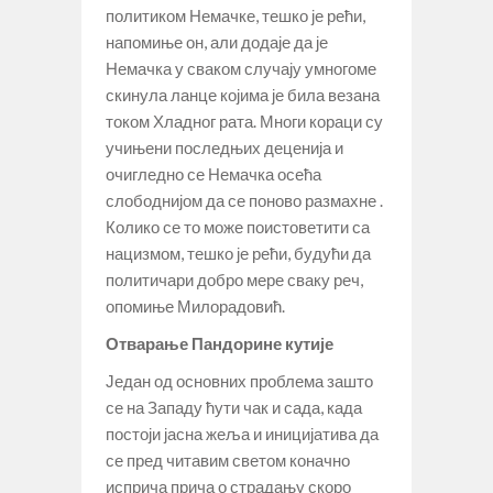
политиком Немачке, тешко је рећи,
напомиње он, али додаје да је
Немачка у сваком случају умногоме
скинула ланце којима је била везана
током Хладног рата. Многи кораци су
учињени последњих деценија и
очигледно се Немачка осећа
слободнијом да се поново размахне .
Колико се то може поистоветити са
нацизмом, тешко је рећи, будући да
политичари добро мере сваку реч,
опомиње Милорадовић.
Отварање Пандорине кутије
Један од основних проблема зашто
се на Западу ћути чак и сада, када
постоји јасна жеља и иницијатива да
се пред читавим светом коначно
исприча прича о страдању скоро