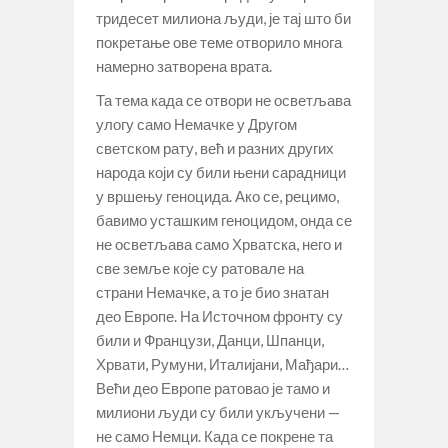
тридесет милиона људи, је тај што би
покретање ове теме отворило многа
намерно затворена врата.
Та тема када се отвори не осветљава
улогу само Немачке у Другом
светском рату, већ и разних других
народа који су били њени сарадници
у вршењу геноцида. Ако се, рецимо,
бавимо усташким геноцидом, онда се
не осветљава само Хрватска, него и
све земље које су ратовале на
страни Немачке, а то је био знатан
део Европе. На Источном фронту су
били и Французи, Данци, Шпанци,
Хрвати, Румуни, Италијани, Мађари…
Већи део Европе ратовао је тамо и
милиони људи су били укључени —
не само Немци. Када се покрене та