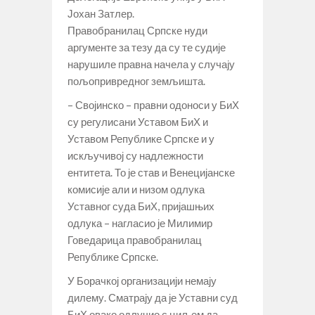
Јохан Затлер.
Правобранилац Српске нуди
аргументе за тезу да су те судије
нарушиле правна начела у случају
пољопривредног земљишта.
– Својинско – правни одоноси у БиХ
су регулисани Уставом БиХ и
Уставом Републике Српске и у
искључивој су надлежности
ентитета. То је став и Венецијанске
комисије али и низом одлука
Уставног суда БиХ, пријашњих
одлука – нагласио је Милимир
Говедарица правобранилац
Републике Српске.
У Борачкој организацији немају
дилему. Сматрају да је Уставни суд
БиХ овако одлучио с циљем да