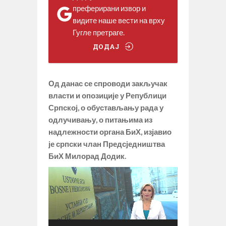
преферирани извор и
видите наше вести на врху
Гугле претраге.
ДОДАЈ
Од данас се спроводи закључак
власти и опозиције у Републици
Српској, о обустављању рада у
одлучивању, о питањима из
надлежности органа БиХ, изјавио
је српски члан Предсједништва
БиХ Милорад Додик.
Прегледач
видео
записа