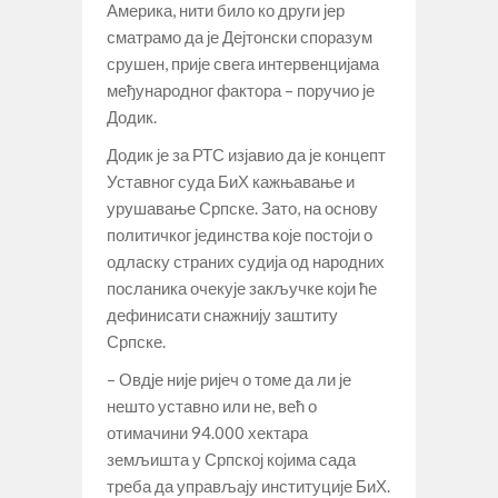
Америка, нити било ко други јер
сматрамо да је Дејтонски споразум
срушен, прије свега интервенцијама
међународног фактора – поручио је
Додик.
Додик је за РТС изјавио да је концепт
Уставног суда БиХ кажњавање и
урушавање Српске. Зато, на основу
политичког јединства које постоји о
одласку страних судија од народних
посланика очекује закључке који ће
дефинисати снажнију заштиту
Српске.
– Овдје није ријеч о томе да ли је
нешто уставно или не, већ о
отимачини 94.000 хектара
земљишта у Српској којима сада
треба да управљају институције БиХ.