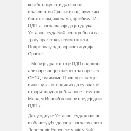
који ће покушати да оспоре
власништво Српске и над шумским
богатством, школама, вртићима. Из
ПДП-а наглашавају да је одлука
Уставног суда БиХ непотребна и на
трагу праксе која свима штети.
Подржавају одговор институција
Српске.
– Мени је драго што је ПДП подржао,
али опрезно, јер разлога за опрез са
СНСД-ом имамо. Прошлост нам је
више пута потврдилиа да су овакве
ствари злоупотребљаване – сматра
Младен Иванић почасни предсједник
ПДП-а.
Да су одлуке Уставног суда коначне
и обавезујуће данас је нагласио шеф
Делегације Европске уније у БиХ