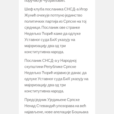
поручио је Чубриловић.
Шеф клуба посланика СНСД-а Игор
Жунић очекује потпуно јединство
политичких партија из Српске на тој
сједници. Посланик ове странке
Недељко Ћорић каже да одлуке
Уставног суда БиХ указују на
мајоризацију два од три
конститутивна народа.
Посланик СНСД-а у Народној
скупштини Републике Српске
Недељко Ћорић изјавио је данас да
одлуке Уставног суда БиХ указују на
мајоризацију два од три
конститутивна народа.
Предсједник Уједињене Српске
Ненад Стевандић упозорава на већ
најављене, нове апелације Бошњака