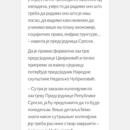
нападача, умјесто да радимо оно што
треба да радимо оно што је наш
посао, да видимо како можемо да
учинимо више на плану економије,
социјалних права, инфраструктуре…
– навела је предсједница Српске.
Да је примио формални захтјев
предсједнице Цвијановић и почео
припреме за важну сједницу
потврђује предсједник Народне
скупштине Недељко Чубриловић.
– Сутра је заказан колегијумм по
захтјеву Предсједнице Републике
Српске, ја ћу предложити да то буде
понедељак. Више детаља ћемо
знати након сутрашњег колегијума
јер треба још неке ствар завршити –