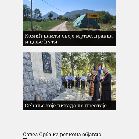
Комић памти своје мртве, правда
и даље ћути
Сећање које никада не престаје
Савез Срба из региона објавио