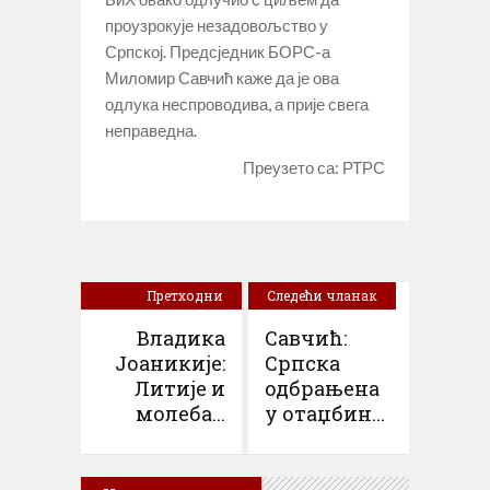
проузрокује незадовољство у
Српској. Предсједник БОРС-а
Миломир Савчић каже да је ова
одлука неспроводива, а прије свега
неправедна.
Преузето са: РТРС
Претходни
Следећи чланак
чланак
Владика
Савчић:
Јоаникије:
Српска
Литије и
одбрањена
молеба...
у отаџбин...