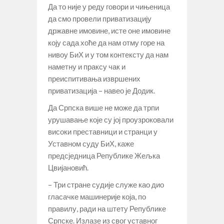
Да то није у реду говори и чињеница
да смо провели приватизацију
државне имовине, исте оне имовине
коју сада хоће да нам отму горе на
нивоу БиХ и у том контексту да нам
наметну и праксу чак и
преиспитивања извршених
приватизација – навео је Додик.
Да Српска више не може да трпи
урушавање које су јој проузроковали
високи преставници и странци у
Уставном суду БиХ, каже
предсједница Републике Жељка
Цвијановић.
– Три стране судије служе као дио
гласачке машинерије која, по
правилу, ради на штету Републике
Српске. Излазе из свог уставног