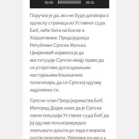
00:00
05:01
Поручио је да, ако не буде договора о
одласку странаца из Уставног суда
БиХ, неће бити ни Босне и
Херцеговине. Предсједница
Републике Српске Жељка
Цвијановић изјавила је да
институције Српске имају право да
се успротиве дугогодишњим
настојањима бошњачких
политичара, да се Српској одузму
надлежности.
Српски члан Предсједништва БиХ
Милорад Додик каже да је Српска
након покушаја Уставног суда БиХ да
јој одузме пољопривредно
земљиште дошла до зида и морала
оштро реаговати. Увјерава да нису у