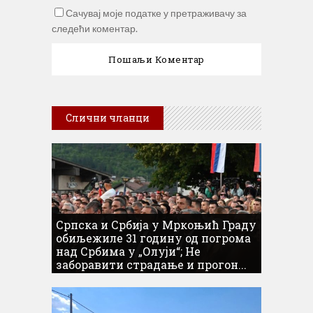
Сачувај моје податке у претраживачу за
следећи коментар.
Слични чланци
Српска и Србија у Мркоњић Граду
обиљежиле 31 годину од погрома
над Србима у „Олуји“; Не
заборавити страдање и прогон...