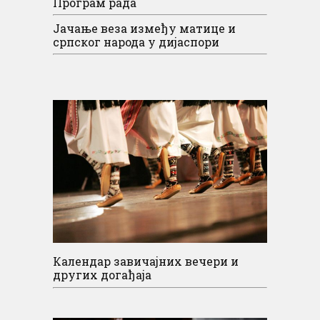
Програм рада
Јачање веза између матице и
српског народа у дијаспори
Календар завичајних вечери и
других догађаја