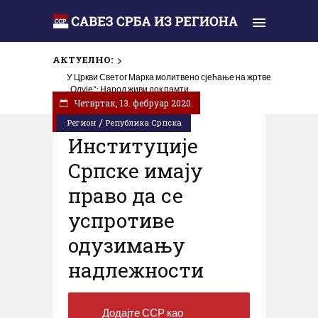
АКТУЕЛНО:
Линта: Томпсон и 30.000 Хрвата славили у Шибенику
прогон и убијање Срба у злочиначкој акцији „Олуја”
Четвртак, 13. фебруар 2020.
/
Регион
Република Српска
Институције
Српске имају
право да се
успротиве
одузимању
надлежности
Додајте ССР као