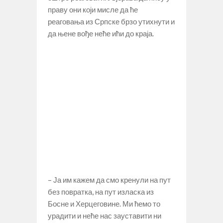
праву они који мисле да ће
реаговања из Српске брзо утихнути и
да њене вође неће ићи до краја.
– Ја им кажем да смо кренули на пут
без повратка, на пут изласка из
Босне и Херцеговине. Ми ћемо то
урадити и неће нас зауставити ни