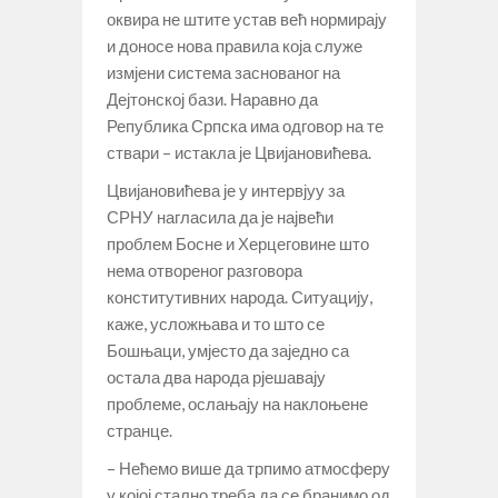
оквира не штите устав већ нормирају
и доносе нова правила која служе
измјени система заснованог на
Дејтонској бази. Наравно да
Република Српска има одговор на те
ствари – истакла је Цвијановићева.
Цвијановићева је у интервјуу за
СРНУ нагласила да је највећи
проблем Босне и Херцеговине што
нема отвореног разговора
конститутивних народа. Ситуацију,
каже, усложњава и то што се
Бошњаци, умјесто да заједно са
остала два народа рјешавају
проблеме, ослањају на наклоњене
странце.
– Нећемо више да трпимо атмосферу
у којој стално треба да се бранимо од