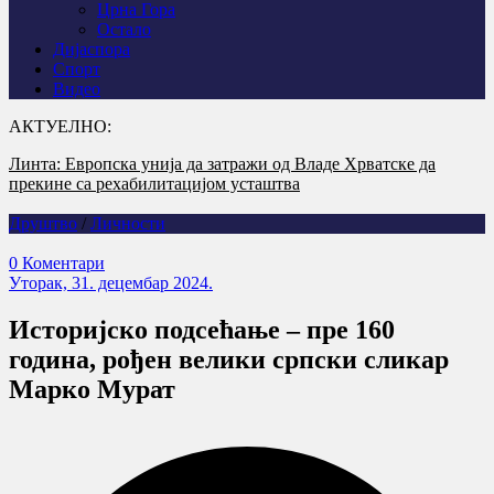
Црна Гора
Остало
Дијаспора
Спорт
Видео
АКТУЕЛНО:
Линта: Европска унија да затражи од Владе Хрватске да
У Горњем Селишту код Глине обиљежена 31 година од
прекине са рехабилитацијом усташтва
убиства Срба у „Олуји“
Друштво
/
Личности
0 Коментари
Уторак, 31. децембар 2024.
Историјско подсећање – пре 160
година, рођен велики српски сликар
Марко Мурат