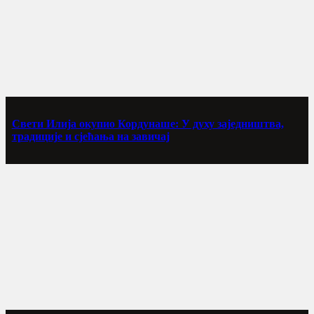
Свети Илија окупио Кордунаше: У духу заједништва,
традиције и сјећања на завичај