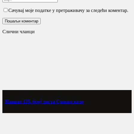
Сачувај моје податке у претраживачу за следећи коментар.
Слични чланци
Изашао 125. број листа Српско коло