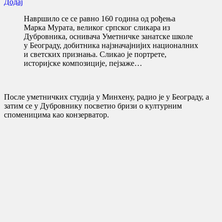
Додај
Навршило се се равно 160 година од рођења
Марка Мурата, великог српског сликара из
Дубровника, оснивача Уметничке занатске школе
у Београду, добитника најзначајнијих националних
и светских признања. Сликао је портрете,
историјске композиције, пејзаже…
После уметничких студија у Минхену, радио је у Београду, а
затим се у Дубровнику посветио бризи о културним
споменицима као конзерватор.