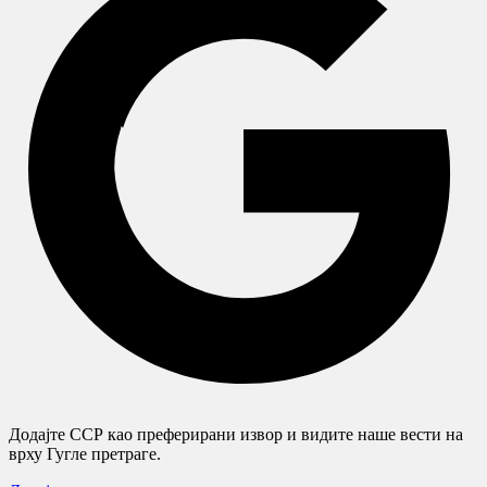
Додајте ССР као преферирани извор и видите наше вести на
врху Гугле претраге.