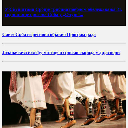
У Скупштини Србије трибина поводом обележавања 31.
годишњице прогона Срба у „Олуји“...
Савез Срба из региона објавио Програм рада
Јачање веза између матице и српског народа у дијаспори