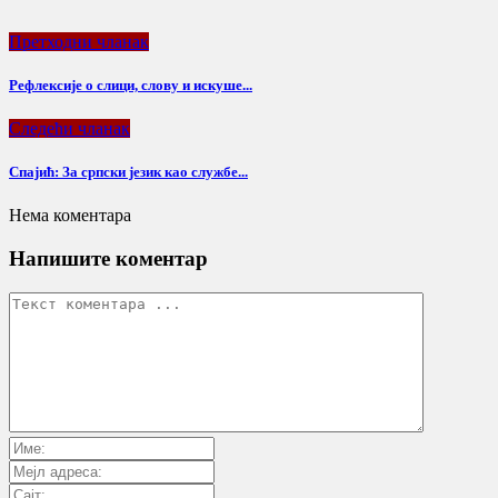
Претходни чланак
Рефлексије о слици, слову и искуше...
Следећи чланак
Спајић: За српски језик као службе...
Нема коментара
Напишите коментар