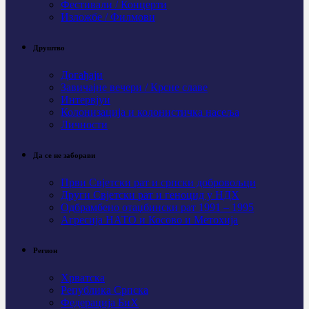
Фестивали / Концерти
Изложбе / Филмови
Друштво
Догађаји
Завичајне вечери / Крсне славе
Интервјуи
Колонизација и колонистичка насеља
Личности
Да се не заборави
Први Свјeтски рат и српски добровољци
Други Свјетски рат и геноцид у НДХ
Одбрамбено отаџбински рат 1991 – 1995
Агресија НАТО и Косово и Метохија
Регион
Хрватска
Република Српска
Федерација БиХ