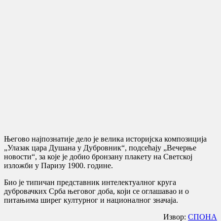
Његово најпознатије дело је велика историјска композиција
„Улазак цара Душана у Дубровник“, подсећају „Вечерње
новости“, за које је добио бронзану плакету на Светској
изложби у Паризу 1900. године.
Био је типичан представник интелектуалног круга
дубровачких Срба његовог доба, који се оглашавао и о
питањима ширег културног и националног значаја.
Извор:
СПОНА