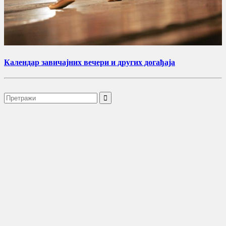
Календар завичајних вечери и других догађаја