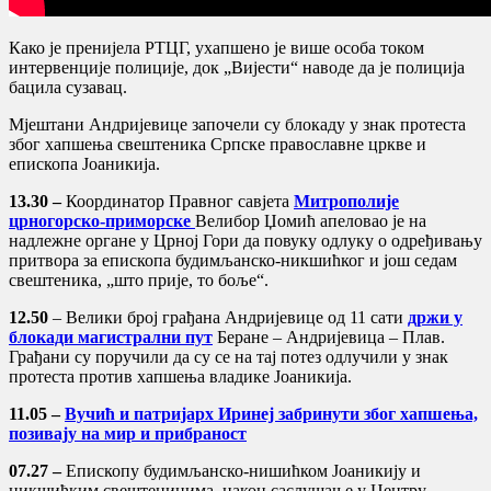
Како је пренијела РТЦГ, ухапшено је више особа током
интервенције полиције, док „Вијести“ наводе да је полиција
бацила сузавац.
Мјештани Андријевице започели су блокаду у знак протеста
због хапшења свештеника Српске православне цркве и
епископа Јоаникија.
13.30 –
Координатор Правног савјета
Митрополије
црногорско-приморске
Велибор Џомић апеловао је на
надлежне органе у Црној Гори да повуку одлуку о одређивању
притвора за епископа будимљанско-никшићког и још седам
свештеника, „што прије, то боље“.
12.50
– Велики број грађана Андријевице од 11 сати
држи у
блокади магистрални пут
Беране – Андријевица – Плав.
Грађани су поручили да су се на тај потез одлучили у знак
протеста против хапшења владике Јоаникија.
11.05 –
Вучић и патријарх Иринеј забринути због хапшења,
позивају на мир и прибраност
07.27 –
Епископу будимљанско-нишићком Јоаникију и
никшићким свештеницима, након саслушање у Центру