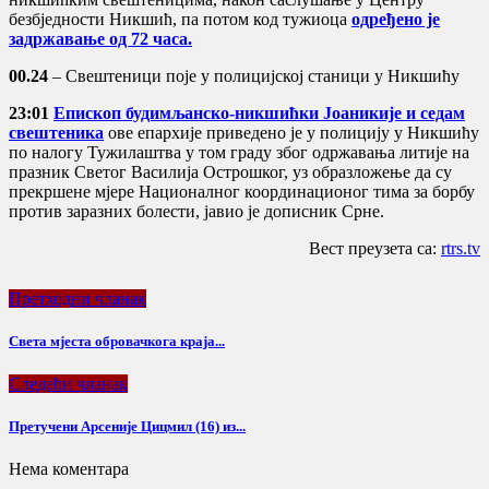
безбједности Никшић, па потом код тужиоца
одређено је
задржавање од 72 часа.
00.24
– Свештеници поје у полицијској станици у Никшићу
23:01
Епископ будимљанско-никшићки Јоаникије и седам
свештеника
ове епархије приведено је у полицију у Никшићу
по налогу Тужилаштва у том граду због одржавања литије на
празник Светог Василија Острошког, уз образложење да су
прекршене мјере Националног координационог тима за борбу
против заразних болести, јавио је дописник Срне.
Вест преузета са:
rtrs.tv
Претходни чланак
Света мјеста обровачкога краја...
Следећи чланак
Претучени Арсеније Цицмил (16) из...
Нема коментара