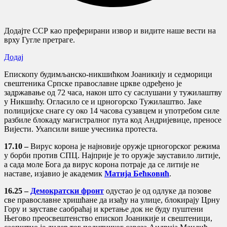
Додајте ССР као преферирани извор и видите наше вести на
врху Гугле претраге.
Додај
Епископу будимљанско-никшићком Јоаникију и седморици
свештеника Српске православне цркве одређено је
задржавање од 72 часа, након што су саслушани у тужилаштву
у Никшићу. Огласило се и црногорско Тужилаштво. Јаке
полицијске снаге су око 14 часова сузавцем и употребом силе
разбиле блокаду магистралног пута код Андријевице, преносе
Вијести. Ухапсили више учесника протеста.
17.10 –
Вирус корона је најновије оружје црногорског режима
у борби против СПЦ. Најприје је то оружје зауставило литије,
а сада моле Бога да вирус корона потраје да се литије не
наставе, изјавио је академик
Матија Бећковић
.
16.25 –
Демократски фронт
одустао је од одлуке да позове
све православне хришћане да изађу на улице, блокирају Црну
Гору и зауставе саобраћај и кретање док не буду пуштени
Његово преосвештенство епископ Јоаникије и свештеници,