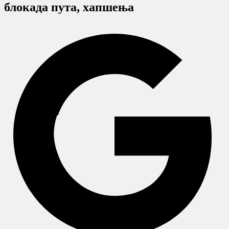
блокада пута, хапшења