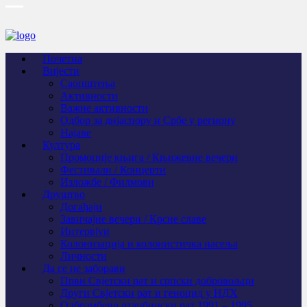
Почетна
Вијести
Саопштења
Активности
Важне активности
Одбор за дијаспору и Србе у региону
Најаве
Култура
Промоције књига / Књижевне вечери
Фестивали / Концерти
Изложбе / Филмови
Друштво
Догађаји
Завичајне вечери / Крсне славе
Интервјуи
Колонизација и колонистичка насеља
Личности
Да се не заборави
Први Свјeтски рат и српски добровољци
Други Свјетски рат и геноцид у НДХ
Одбрамбено отаџбински рат 1991 – 1995