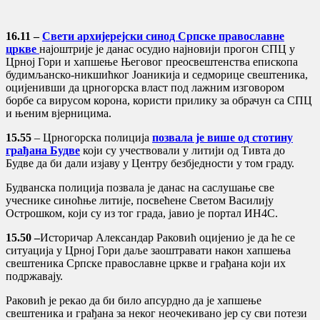
16.11 –
Свети архијерејски синод Српске православне
цркве
најоштрије је данас осудио најновији прогон СПЦ у
Црној Гори и хапшење Његовог преосвештенства епископа
будимљанско-никшићког Јоаникија и седморице свештеника,
оцијенивши да црногорска власт под лажним изговором
борбе са вирусом корона, користи прилику за обрачун са СПЦ
и њеним вјерницима.
15.55
– Црногорска полиција
позвала је више од стотину
грађана Будве
који су учествовали у литији од Тивта до
Будве да би дали изјаву у Центру безбједности у том граду.
Будванска полиција позвала је данас на саслушање све
учеснике синоћње литије, посвећене Светом Василију
Острошком, који су из тог града, јавио је портал ИН4С.
15.50 –
Историчар Александар Раковић оцијенио је да ће се
ситуација у Црној Гори даље заоштравати након хапшења
свештеника Српске православне цркве и грађана који их
подржавају.
Раковић је рекао да би било апсурдно да је хапшење
свештеника и грађана за неког неочекивано јер су сви потези