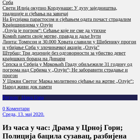
Срба
Свети Илија окупио Кордунаше: У духу заједништва,
традиције и сјећања на завичај
На Бусијама парастосом и сјећањем одата почаст страдалим
Крајишницима у Олуји
„Олуја је погром“: Сећање које не сме да утихне
Комић памти своје мртве, правда и даље ћути
Линта: Томпсон и 30.000 Хрвата славили у Шибенику прогон
и убијање Срба у злочиначкој акцији „Олуја”
Штрбац: Три деценије без одговорности за убиство девет
крајишких бораца на Динари
Српска и Србија у Мркоњић Граду обиљежиле 31 годину од
погрома над Србима у „Олуји“; Не заборавити страдање и
прогон
У Цркви Светог Марка молитвено сјећање на жртве „Олује“:
Народ живи док памти
Регион
/
Црна Гора
0 Коментари
Cреда, 13. мај 2020.
Из часа у час: Драма у Црној Гори;
Полиција бацила сузавац, разбијена