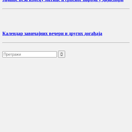
Календар завичајних вечери и других догађаја