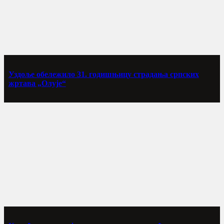
Уздоље обележило 31. годишњицу страдања српских
жртава „Олује“