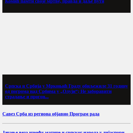
Комић памти своје мртве, правда и даље ћути
Српска и Србија у Мркоњић Граду обиљежиле 31 годину
од погрома над Србима у „Олуји“; Не заборавити
страдање и прогон...
Савез Срба из региона објавио Програм рада
Јачање веза између матице и српског народа у дијаспори