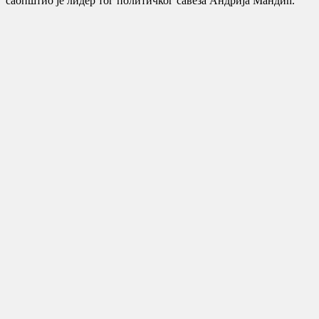
саопштио је лидер тог политичког савеза Андрија Мандић.