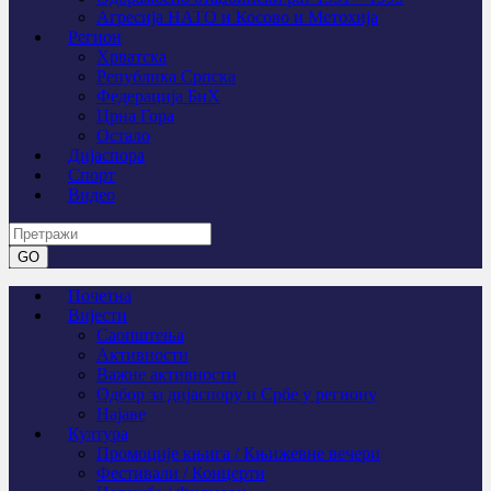
Агресија НАТО и Косово и Метохија
Регион
Хрватска
Република Српска
Федерација БиХ
Црна Гора
Остало
Дијаспора
Спорт
Видео
Почетна
Вијести
Саопштења
Активности
Важне активности
Одбор за дијаспору и Србе у региону
Најаве
Култура
Промоције књига / Књижевне вечери
Фестивали / Концерти