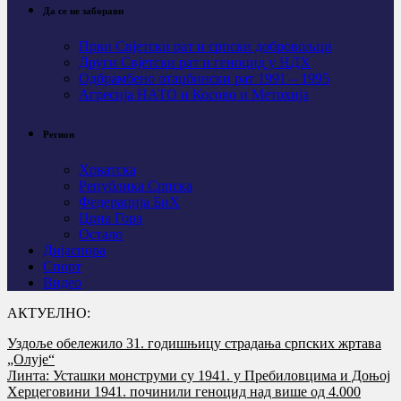
Да се не заборави
Први Свјeтски рат и српски добровољци
Други Свјетски рат и геноцид у НДХ
Одбрамбено отаџбински рат 1991 – 1995
Агресија НАТО и Косово и Метохија
Регион
Хрватска
Република Српска
Федерација БиХ
Црна Гора
Остало
Дијаспора
Спорт
Видео
АКТУЕЛНО:
Уздоље обележило 31. годишњицу страдања српских жртава
„Олује“
Линта: Усташки монструми су 1941. у Пребиловцима и Доњој
Херцеговини 1941. починили геноцид над више од 4.000