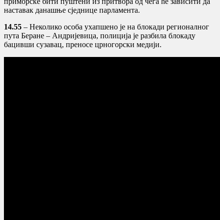
приморске бити пуштени из притвора од чега ће зависити да
наставак данашње сједнице парламента.
14.55
– Неколико особа ухапшено је на блокади регионалног
пута Беране – Андријевица, полиција је разбила блокаду
бацивши сузавац, преносе црногорски медији.