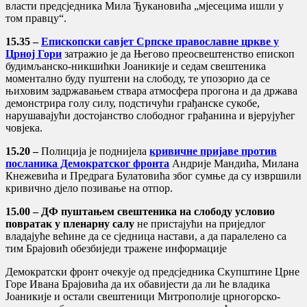
власти предсједника Мила Ђукановића „мјесецима ишли у
том правцу“.
15.35 –
Епископски савјет Српске православне цркве у
Црној Гори
затражио је да Његово преосвештенство епископ
будимљанско-никшићки Јоаникије и седам свештеника
моментално буду пуштени на слободу, те упозорио да се
њиховим задржавањем ствара атмосфера прогона и да држава
демонстрира голу силу, подстичући грађанске сукобе,
нарушавајући достојанство слободног грађанина и вјерујућег
човјека.
15.20 –
Полиција је поднијела
кривичне пријаве против
посланика Демократског фронта
Андрије Мандића, Милана
Кнежевића и Предрага Булатовића због сумње да су извршили
кривично дjело позивање на отпор.
15.00 – ДФ пуштањем свештеника на слободу условио
повратак у пленарну салу
не пристајући на приједлог
владајуће већине да се сједница настави, а да паралелено са
тим Брајовић обезбиједи тражене информације
Демократски фронт очекује од предсједника Скупштине Црне
Горе Ивана Брајовића да их обавијести да ли ће владика
Јоаникије и остали свештеници Митрополије црногорско-