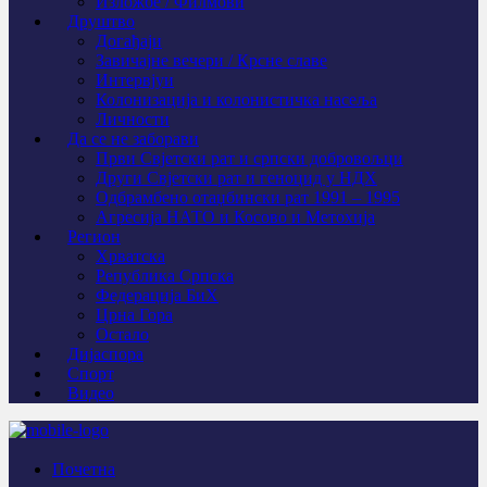
Изложбе / Филмови
Друштво
Догађаји
Завичајне вечери / Крсне славе
Интервјуи
Колонизација и колонистичка насеља
Личности
Да се не заборави
Први Свјeтски рат и српски добровољци
Други Свјетски рат и геноцид у НДХ
Одбрамбено отаџбински рат 1991 – 1995
Агресија НАТО и Косово и Метохија
Регион
Хрватска
Република Српска
Федерација БиХ
Црна Гора
Остало
Дијаспора
Спорт
Видео
Почетна