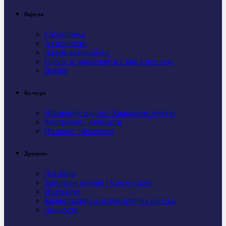
Вијести
Саопштења
Активности
Важне активности
Одбор за дијаспору и Србе у региону
Најаве
Култура
Промоције књига / Књижевне вечери
Фестивали / Концерти
Изложбе / Филмови
Друштво
Догађаји
Завичајне вечери / Крсне славе
Интервјуи
Колонизација и колонистичка насеља
Личности