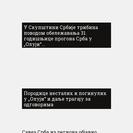
У Скупштини Србије трибина
поводом обележавања 31.
годишњице прогона Срба у
„Олуји“...
Породице несталих и погинулих
у „Олуји“ и даље трагају за
одговорима
Савез Срба из региона објавио