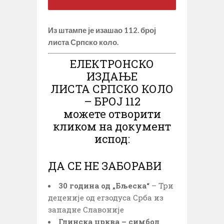
Из штампе је изашао 112. број
листа Српско коло.
ЕЛЕКТРОНСКО
ИЗДАЊЕ
ЛИСТА СРПСКО КОЛО
– БРОЈ 112
можете отворити
кликом на документ
испод:
ДА СЕ НЕ ЗАБОРАВИ
30 година од „Бљеска“
– Три
деценије од егзодуса Срба из
западне Славоније
Глинска црква – симбол