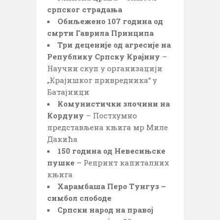
српског страдања
Обиљежено 107 година од
смрти Гаврила Принципа
Три деценије од агресије на
Републику Српску Крајину
–
Научни скуп у организацији
„Крајишког привредника“ у
Батајници
Комунистички злочини на
Кордуну
– Постхумно
представљена књига мр Миле
Дакића
150 година од Невесињске
пушке
– Репринт капиталних
књига
Харамбаша Перо Тунгуз –
симбол слободе
Српски народ на правој