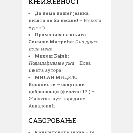
КЊИЖЕВНОСТ
Да нема нашег језика,
ништа не би имали!
– Никола
Вујчић
Промовисана књига
Синише Митрића:
Оно друго
пола мене
Милош Бајић:
Подмлађивање ума
– Нова
књига аутора
МИЛАН МИЦИЋ:
Колонисти – солунски
добровољци (фељтон 17.)
–
Животни пут породице
Авдаловић
САБОРОВАЊЕ
Крушедолска звона
– 19.