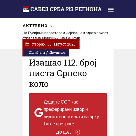
АКТУЕЛНО:
На Бусијама парастосом и сјећањем одата почаст
страдалим Крајишницима у Олуји
Уторак, 05. август 2025.
/
Догађаји
Друштво
Изашао 112. број
листа Српско
коло
Додајте ССР као
преферирани извор и
видите наше вести на врху
Гугле претраге.
ДОДАЈ