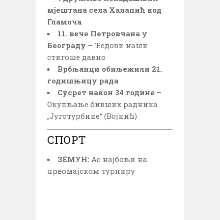
мјештана села Халапић код
Гламоча
11. вече Петровчана у
Београду
– Ђедови наши
стигоше давно
Врбљанци обиљежили 21.
годишњицу рада
Сусрет након 34 године
–
Окупљање бивших радника
„Југотурбине“ (Војнић)
СПОРТ
ЗЕМУН:
Ас најбољи на
првомајском турниру