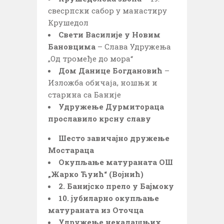
свесрпски сабор у манастиру
Крушедол
Свети Василије у Новим
Бановцима
– Слава Удружења
„Од тромеђе до мора“
Дом Данице Богдановић
–
Изложба обичаја, ношњи и
старина са Баније
Удружење Дурмитораца
прославило крсну славу
Шесто завичајно дружење
Мостараца
Окупљање матураната ОШ
„Жарко Ћуић“ (Војнић)
2. Банијско прело у Бајмоку
10. јубиларно окупљање
матураната из Оточца
Удружење некадашњих