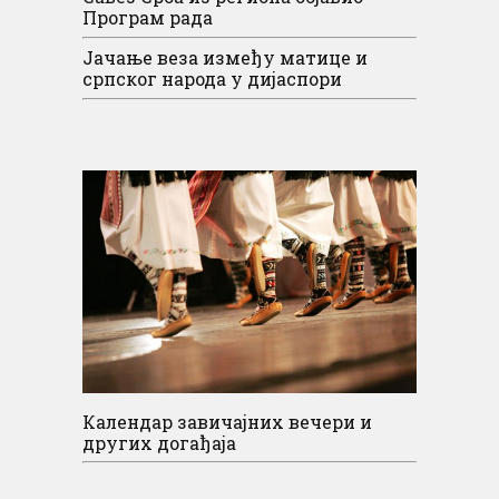
Програм рада
Јачање веза између матице и
српског народа у дијаспори
Календар завичајних вечери и
других догађаја