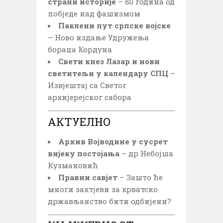
страни историје
– 80 година од
побједе над фашизмом
Паклени пут српске војске
– Ново издање Удружења
бораца Кордуна
Свети кнез Лазар и нови
светитељи у календару СПЦ
–
Извјештај са Светог
архијерејског сабора
АКТУЕЛНО
Архив Војводине у сусрет
вијеку постојања
– др Небојша
Кузмановић
Правни савјет
– Зашто ће
многи захтјеви за хрватско
држављанство бити одбијени?