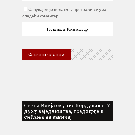
Сачувај моје податке у претраживачу за
следећи коментар.
Слични чланци
Свети Илија окупио Кордунаше: У
духу заједништва, традиције и
сјећања на завичај