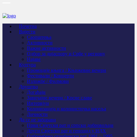
Почетна
Вијести
Саопштења
Активности
Важне активности
Одбор за дијаспору и Србе у региону
Најаве
Култура
Промоције књига / Књижевне вечери
Фестивали / Концерти
Изложбе / Филмови
Друштво
Догађаји
Завичајне вечери / Крсне славе
Интервјуи
Колонизација и колонистичка насеља
Личности
Да се не заборави
Први Свјeтски рат и српски добровољци
Други Свјетски рат и геноцид у НДХ
Одбрамбено отаџбински рат 1991 – 1995