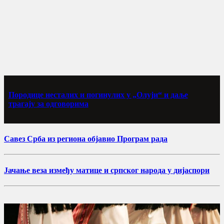
Породице несталих и погинулих у „Олуји“ и даље
трагају за одговорима
Савез Срба из региона објавио Програм рада
Јачање веза између матице и српског народа у дијаспори