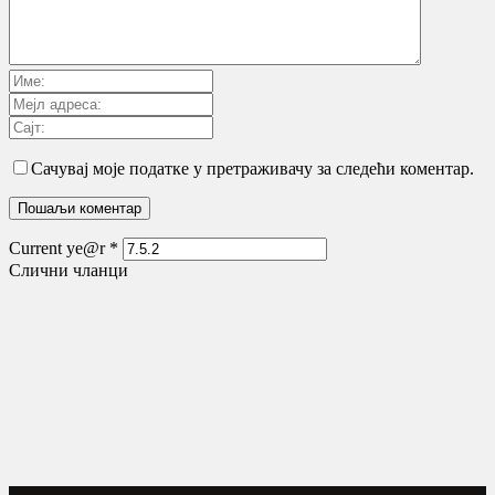
Сачувај моје податке у претраживачу за следећи коментар.
Current ye@r
*
Слични чланци