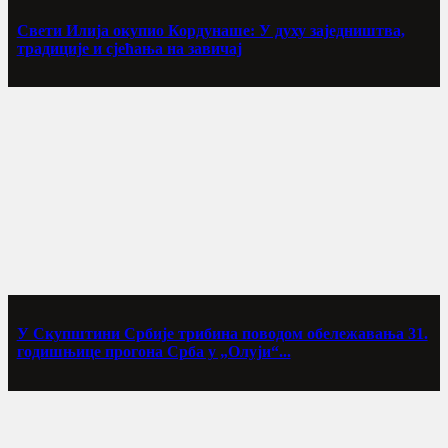
Свети Илија окупио Кордунаше: У духу заједништва,
традиције и сјећања на завичај
У Скупштини Србије трибина поводом обележавања 31.
годишњице прогона Срба у „Олуји“...