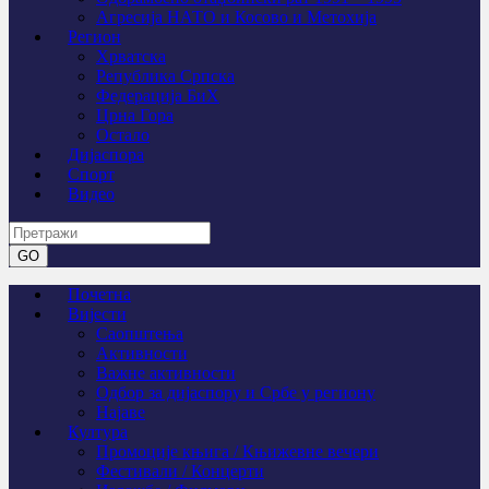
Агресија НАТО и Косово и Метохија
Регион
Хрватска
Република Српска
Федерација БиХ
Црна Гора
Остало
Дијаспора
Спорт
Видео
Почетна
Вијести
Саопштења
Активности
Важне активности
Одбор за дијаспору и Србе у региону
Најаве
Култура
Промоције књига / Књижевне вечери
Фестивали / Концерти