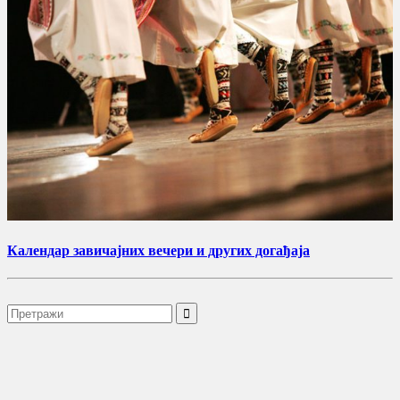
Календар завичајних вечери и других догађаја