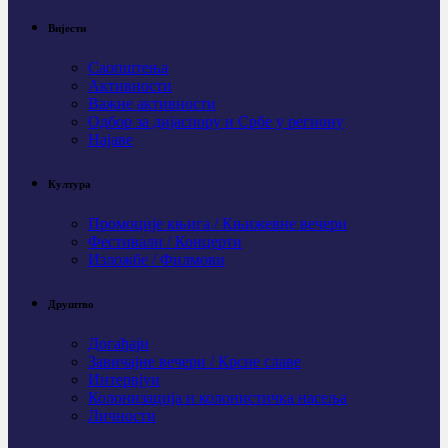
Вијести
Саопштења
Активности
Важне активности
Одбор за дијаспору и Србе у региону
Најаве
Култура
Промоције књига / Књижевне вечери
Фестивали / Концерти
Изложбе / Филмови
Друштво
Догађаји
Завичајне вечери / Крсне славе
Интервјуи
Колонизација и колонистичка насеља
Личности