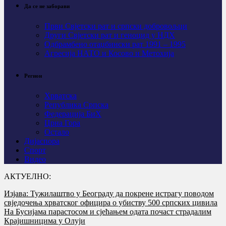
Да се не заборави
Први Свјeтски рат и српски добровољци
Други Свјетски рат и геноцид у НДХ
Одбрамбено отаџбински рат 1991 – 1995
Агресија НАТО и Косово и Метохија
Регион
Хрватска
Република Српска
Федерација БиХ
Црна Гора
Остало
Дијаспора
Спорт
Видео
АКТУЕЛНО:
Изјава: Тужилаштво у Београду да покрене истрагу поводом
свједочења хрватског официра о убиству 500 српских цивила
На Бусијама парастосом и сјећањем одата почаст страдалим
Крајишницима у Олуји