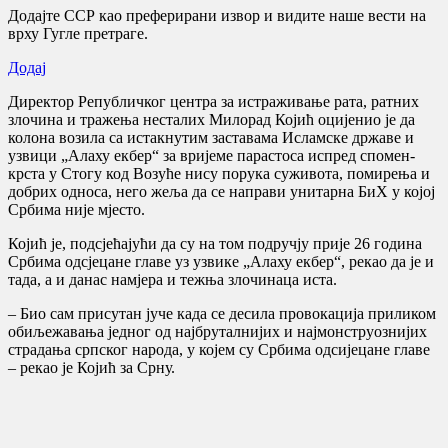
Додајте ССР као преферирани извор и видите наше вести на
врху Гугле претраге.
Додај
Директор Републичког центра за истраживање рата, ратних
злочина и тражења несталих Милорад Којић оцијенио је да
колона возила са истакнутим заставама Исламске државе и
узвици „Алаху екбер“ за вријеме парастоса испред спомен-
крста у Стогу код Возуће нису порука суживота, помирења и
добрих односа, него жеља да се направи унитарна БиХ у којој
Србима није мјесто.
Којић је, подсјећајући да су на том подручју прије 26 година
Србима одсјецане главе уз узвике „Алаху екбер“, рекао да је и
тада, а и данас намјера и тежња злочинаца иста.
– Био сам присутан јуче када се десила провокација приликом
обиљежавања једног од најбруталнијих и најмонструознијих
страдања српског народа, у којем су Србима одсијецане главе
– рекао је Којић за Срну.