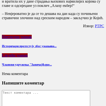
и вратила их у дане страдања њихових најмилијих којима су
главе и одсијецане уз поклич „Алаху екбер!“
– Невјероватно је да се то дешава на дан када су почињени
стравични злочини над српским народом – закључио је Којић.
Извор:
РТРС
Претходни чланак
Историчари протестују због умањива...
Следећи чланак
Чланови удружења "Завичај&quo...
Нема коментара
Напишите коментар