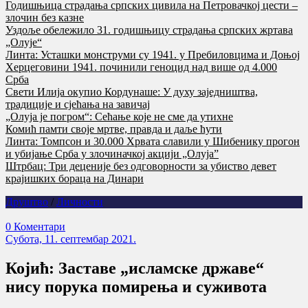
Годишњица страдања српских цивила на Петровачкој цести –
злочин без казне
Уздоље обележило 31. годишњицу страдања српских жртава
„Олује“
Линта: Усташки монструми су 1941. у Пребиловцима и Доњој
Херцеговини 1941. починили геноцид над више од 4.000
Срба
Свети Илија окупио Кордунаше: У духу заједништва,
традиције и сјећања на завичај
„Олуја је погром“: Сећање које не сме да утихне
Комић памти своје мртве, правда и даље ћути
Линта: Томпсон и 30.000 Хрвата славили у Шибенику прогон
и убијање Срба у злочиначкој акцији „Олуја”
Штрбац: Три деценије без одговорности за убиство девет
крајишких бораца на Динари
Друштво
/
Личности
0 Коментари
Субота, 11. септембар 2021.
Којић: Заставе „исламске државе“
нису порука помирења и суживота