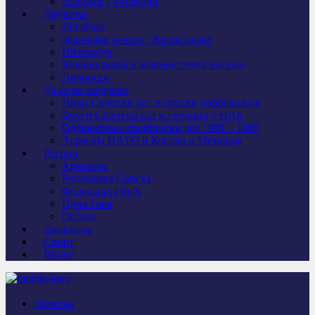
Изложбе / Филмови
Друштво
Догађаји
Завичајне вечери / Крсне славе
Интервјуи
Колонизација и колонистичка насеља
Личности
Да се не заборави
Први Свјeтски рат и српски добровољци
Други Свјетски рат и геноцид у НДХ
Одбрамбено отаџбински рат 1991 – 1995
Агресија НАТО и Косово и Метохија
Регион
Хрватска
Република Српска
Федерација БиХ
Црна Гора
Остало
Дијаспора
Спорт
Видео
Почетна