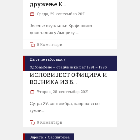
дружење К...
Cреда, 29. септембар 2021.
Јесење окупљање Крајишника
досељених у Америку,
0 Коментари
/
Да се не заборави
Одбрамбено – отаџбински рат 1991 – 1995
ИСПОВИЈЕСТ ОФИЦИРА И
ВОЈНИКА ИЗ Б...
Уторак, 28. септембар 2021.
Сутра 29. септембра, навршава се
тужни
0 Коментари
/
Вијести
Саопштења