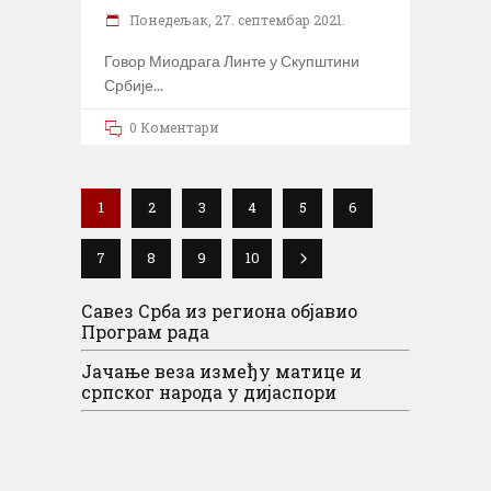
Понедељак, 27. септембар 2021.
Говор Миодрага Линте у Скупштини
Србије
0 Коментари
1
2
3
4
5
6
7
8
9
10
Савез Срба из региона објавио
Програм рада
Јачање веза између матице и
српског народа у дијаспори