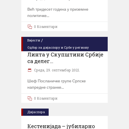
Већ тридесет година у приземне
политичке
0 Коментари
/
Вијести
Одбор за дијаспору и Србе у региону
Линта у Скупштини Србије
са делег...
Cреда, 29. септембар 2021.
Шеф Посланичке групе Српске
напредне странке
0 Коментари
Дијаспора
Кестенијада – јубиларно