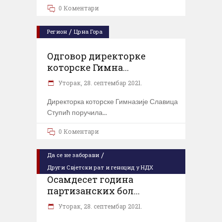
0 Коментари
/
Регион
Црна Гора
Одговор директорке
котoрске Гимна...
Уторак, 28. септембар 2021.
Директорка которске Гимназије Славица
Ступић поручила
0 Коментари
/
Да се не заборави
Други Свјетски рат и геноцид у НДХ
Осамдесет година
партизанских бол...
Уторак, 28. септембар 2021.