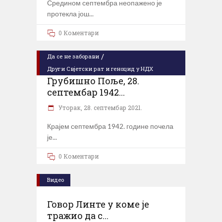
Средином септембра неопажено је
протекла још
0 Коментари
/
Да се не заборави
Други Свјетски рат и геноцид у НДХ
Грубишно Поље, 28.
септембар 1942...
Уторак, 28. септембар 2021.
Крајем септембра 1942. године почела
је
0 Коментари
Видео
Говор Линте у коме је
тражио да с...