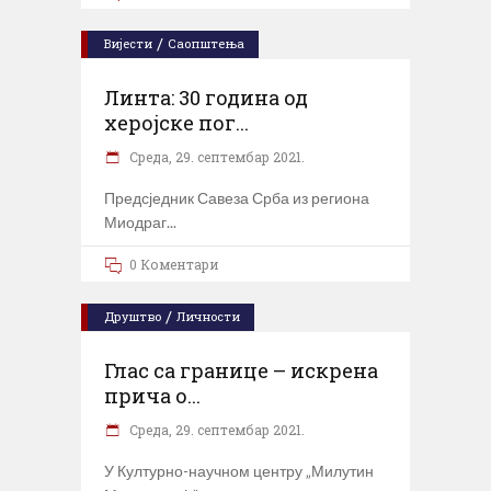
/
Вијести
Саопштења
Линта: 30 година од
херојске пог...
Cреда, 29. септембар 2021.
Предсједник Савеза Срба из региона
Миодраг
0 Коментари
/
Друштво
Личности
Глас са границе – искрена
прича о...
Cреда, 29. септембар 2021.
У Културно-научном центру „Милутин