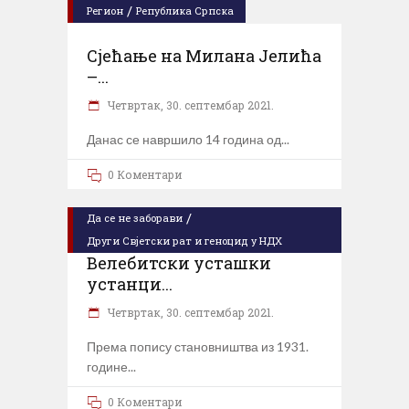
/
Регион
Република Српска
Сјећање на Милана Јелића
–...
Четвртак, 30. септембар 2021.
Данас се навршило 14 година од
0 Коментари
/
Да се не заборави
Други Свјетски рат и геноцид у НДХ
Велебитски усташки
устанци...
Четвртак, 30. септембар 2021.
Према попису становништва из 1931.
године
0 Коментари