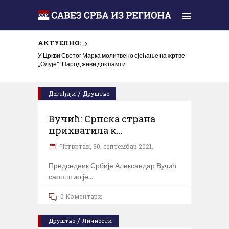
АКТУЕЛНО:
У Цркви Светог Марка молитвено сјећање на жртве
„Олује“: Народ живи док памти
/
Догађаји
Друштво
Вучић: Српска страна
прихватила к...
Четвртак, 30. септембар 2021.
Председник Србије Александар Вучић
саопштио је
0 Коментари
/
Друштво
Личности