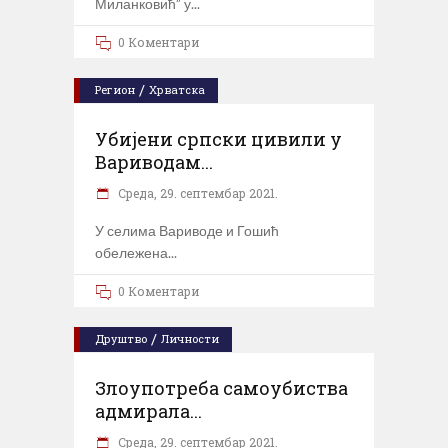
Миланковић” у
0 Коментари
/
Регион
Хрватска
Убијени српски цивили у
Вариводам...
Cреда, 29. септембар 2021.
У селима Вариводе и Гошић
обележена
0 Коментари
/
Друштво
Личности
Злоупотреба самоубиства
адмирала...
Cреда, 29. септембар 2021.