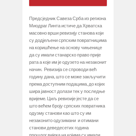
Предсједник Савеза Срба из региона
Миодраг Линта истиче да Хрватска
масовно врши ревизију станова који
су додјељени српским повратницима
на коришћење на основу чињенице
да су имали станарско право прије
рата а које им је одузето на незаконит
начин. Ревизија се спроводи већ
годину дана, што се може закључити
према доступним подацима, до којих
шира јавност долази тек у последње
вријеме. Циљ ревизије јесте да се
што већем броју српских повратника
одузму станови као што су им
незаконито одузимани и отимани
станови деведесетих година
прошлог вијека на којима су имали