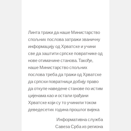
Линта тражи да наше Министарство
спољних послова затражи званичну
информацију од Хрватске и учини
све да заштити српске повратнике од
нове отимачине станова. Такође,
наше Министарство спољних
послова треба да тражи од Хрватске
да српски повратници добију право
да откупе наведене станове по истим
цијенама као и остали грађани
Хрватске који су то учинили током
деведесетих година прошлог вијека
Информативна служба
Савеза Срба из региона