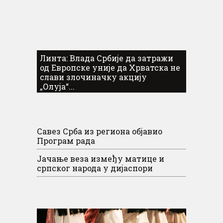
Линта: Влада Србије да затражи
од Европске уније да Хрватска не
слави злочиначку акцију
„Олуја“...
Савез Срба из региона објавио
Програм рада
Јачање веза између матице и
српског народа у дијаспори