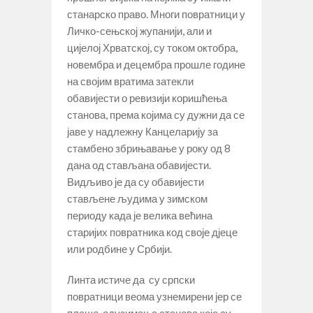
станарско право. Многи повратници у
Личко-сењској жупанији, али и
цијелој Хрватској, су током октобра,
новембра и децембра прошле године
на својим вратима затекли
обавијести о ревизији коришћења
станова, према којима су дужни да се
јаве у надлежну Канцеларију за
стамбено збрињавање у року од 8
дана од стављана обавијести.
Видљиво је да су обавијести
стављене људима у зимском
периоду када је велика већина
старијих повратника код своје дјеце
или родбине у Србији.
Линта истиче да су српски
повратници веома узнемирени јер се
плаше одузимања станова које су