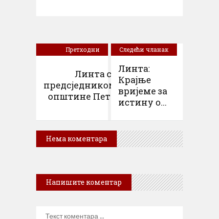
Претходни
Следећи чланак
чланак
Линта:
Линта са
Крајње
предсједником
вријеме за
општине Пет...
истину о...
Нема коментара
Напишите коментар