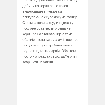
добили на коришћење након
вишегодишњег чекања и
прикупљања скупе документације.
Огромна већина људи којима су
послане обавијести о ревизији
коришћења станова није о томе
обавијештена тако да им је прошао
рок у коме су се требали јавити
надлежној канцеларији. Због тога
постоји оправдан страх да ће опет
завршити на улици.