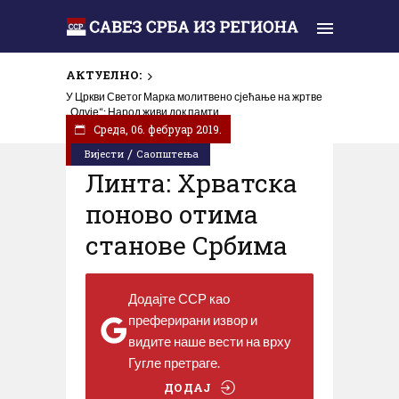
АКТУЕЛНО:
У Цркви Светог Марка молитвено сјећање на жртве
„Олује“: Народ живи док памти
Cреда, 06. фебруар 2019.
/
Вијести
Саопштења
Линта: Хрватска
поново отима
станове Србима
Додајте ССР као
преферирани извор и
видите наше вести на врху
Гугле претраге.
ДОДАЈ