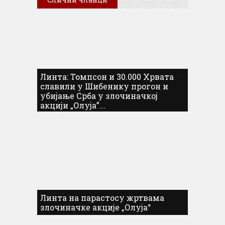
Линта: Томпсон и 30.000 Хрвата
славили у Шибенику прогон и
убијање Срба у злочиначкој
акцији „Олуја”...
Линта на парастосу жртвама
злочиначке акције „Олуја“