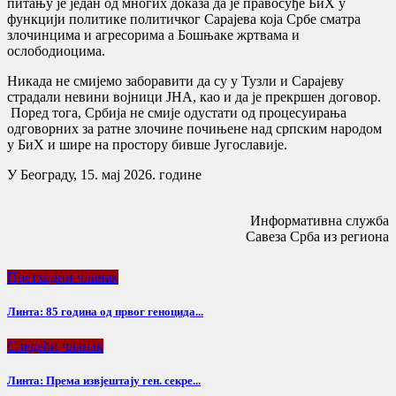
питању је један од многих доказа да је правосуђе БиХ у
функцији политике политичког Сарајева која Србе сматра
злочинцима и агресорима а Бошњаке жртвама и
ослободиоцима.
Никада не смијемо заборавити да су у Тузли и Сарајеву
страдали невини војници ЈНА, као и да је прекршен договор.
Поред тога, Србија не смије одустати од процесуирања
одговорних за ратне злочине почињене над српским народом
у БиХ и шире на простору бивше Југославије.
У Београду, 15. мај 2026. године
Информативна служба
Савеза Срба из региона
Претходни чланак
Линта: 85 година од првог геноцида...
Следећи чланак
Линта: Према извјештају ген. секре...