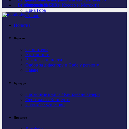
Видео
Личности
Агресија НАТО и Косово и Метохија
Федерација БиХ
Црна Гора
Остало
Почетна
Вијести
Саопштења
Активности
Важне активности
Одбор за дијаспору и Србе у региону
Најаве
Култура
Промоције књига / Књижевне вечери
Фестивали / Концерти
Изложбе / Филмови
Друштво
Догађаји