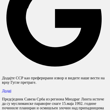
Додајте ССР као преферирани извор и видите наше вести на
врху Гугле претраге.
Додај
Предсједник Савеза Срба из региона Миодраг Линта истиче
да су муслиманске паравојне снаге 15.маја 1992. године
починиле планиран и осмишљен злочин над припадницима