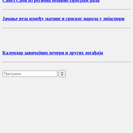
Савез Срба из региона објавио Програм рада
Јачање веза између матице и српског народа у дијаспори
Календар завичајних вечери и других догађаја