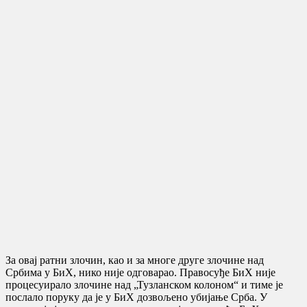
За овај ратни злочин, као и за многе друге злочине над
Србима у БиХ, нико није одговарао. Правосуђе БиХ није
процесуирало злочине над „Тузланском колоном“ и тиме је
послало поруку да је у БиХ дозвољено убијање Срба. У