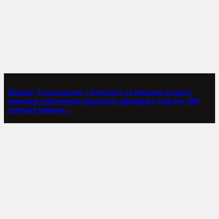
Изјава: Тужилаштво у Београду да покрене истрагу
поводом свједочења хрватског официра о убиству 500
српских цивила...