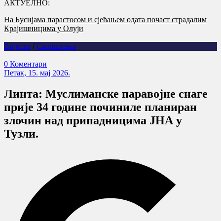
АКТУЕЛНО:
На Бусијама парастосом и сјећањем одата почаст страдалим
Крајишницима у Олуји
Вијести
/
Саопштења
0 Коментари
Петак, 15. мај 2026.
Линта: Муслиманске паравојне снаге
прије 34 године починиле планиран
злочин над припадницима ЈНА у
Тузли.