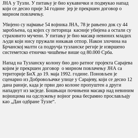
ЈНА у Тузли. У питању је био кукавички и подмукао напад
који се десио прије 34 године јер је прекршен договор о
мирном повлачењу.
Убијено су најмање 54 војника ЈНА, 78 је рањено док су 44
заробљена, од којих су петорица касније убијена а остали су
страховито мучени. У питању је био масакр невиних младих
људи који нису пружали никакав отпор. Након злочина на
Брчанској малти са подручја тузланске регије је извршено
системетско етничко чишћење више од 80.000 Срба.
Напад на Тузланску колону био дио ратног пројекта Сарајева
којим је прекршен договор о мирном повлачењу ЈНА са
територије БиХ до 19. маја 1992. године. Поновљен је
сценарио из Добровољачке улице у Сарајеву, који се десио 12
дана раније, када је први дио колоне пропуштен а други
нападнут из засједе. Бошњаци почињени масакр над невиним
војницима на одслужењу војног рока бесрамно прослављају
као „Дан одбране Тузле“.