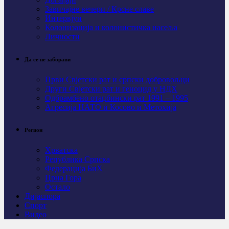
Завичајне вечери / Крсне славе
Интервјуи
Колонизација и колонистичка насеља
Личности
Да се не заборави
Први Свјeтски рат и српски добровољци
Други Свјетски рат и геноцид у НДХ
Одбрамбено отаџбински рат 1991 – 1995
Агресија НАТО и Косово и Метохија
Регион
Хрватска
Република Српска
Федерација БиХ
Црна Гора
Остало
Дијаспора
Спорт
Видео