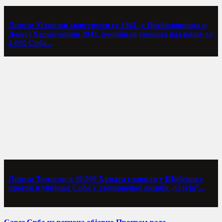
Линта: Усташки монструми су 1941. у Пребиловцима и
Доњој Херцеговини 1941. починили геноцид над више од
4.000 Срба...
Линта: Томпсон и 30.000 Хрвата славили у Шибенику
прогон и убијање Срба у злочиначкој акцији „Олуја”...