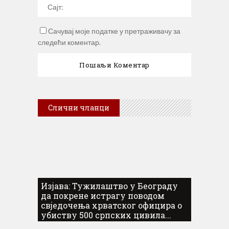
Сачувај моје податке у претраживачу за
следећи коментар.
Слични чланци
Изјава: Тужилаштво у Београду
да покрене истрагу поводом
свједочења хрватског официра о
убиству 500 српских цивила...