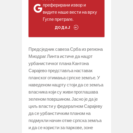
преферирани извор и
видите наше вести на врху
Гугле претраге.
ДОДАЈ
Предсједник савеза Срба из региона
Миодраг Линта истиче да нацрт
урбанистичког плана Кантона
Сарајево представља наставак
планског отимања српске земље. У
наведеном нацрту стоји да се земља
власника који су живи проглашава
зеленом површином. Јасно је да је
циљ власти у федералном Сарајеву
да се урбанстичким планом на
подмукли начин отме српска земља
и да се користи за паркове, зоне