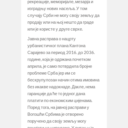
рекреације, меморијале, мезарја и
изградњу нових насеља. У том
случају Срби не могу своју земљу да
продају или на њој нешто да граде
или је користе у друге сврхе.
Јавна расправа о нацрту
урбанистичког плана Кантона
Сарајево за период 2016. до 2036.
године, која је одржана почетком
априла, је само потврдила бројне
проблеме Срба јер им се
бескрупулозан начин отима имовина
без икакве надокнаде. Дакле, нема
гаранције да ће то једног дана
платити по економским цијенама.
Поред тога, на јавној расправи у
Вогошћи Србима је отворено
поручено да своју земљу могу
понијети на ципелама. У питању је