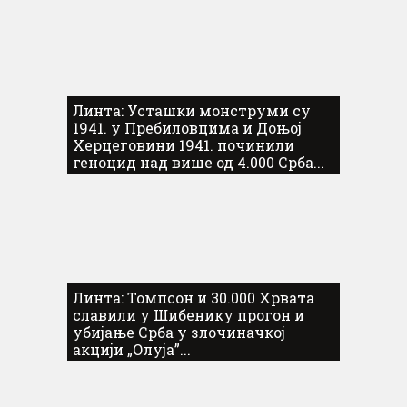
Линта: Усташки монструми су
1941. у Пребиловцима и Доњој
Херцеговини 1941. починили
геноцид над више од 4.000 Срба...
Линта: Томпсон и 30.000 Хрвата
славили у Шибенику прогон и
убијање Срба у злочиначкој
акцији „Олуја”...