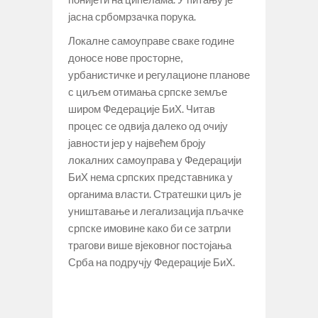
јасна србомрзачка порука.
Локалне самоуправе сваке године
доносе нове просторне,
урбанистичке и регулационе планове
с циљем отимања српске земље
широм Федерације БиХ. Читав
процес се одвија далеко од очију
јавности јер у највећем броју
локалних самоуправа у Федерацији
БиХ нема српских представника у
органима власти. Стратешки циљ је
уништавање и легализација пљачке
српске имовине како би се затрли
трагови више вјековног постојања
Срба на подручју Федерације БиХ.