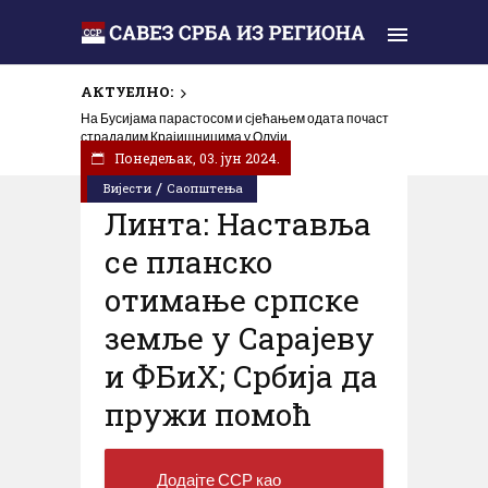
АКТУЕЛНО:
На Бусијама парастосом и сјећањем одата почаст
страдалим Крајишницима у Олуји
Понедељак, 03. јун 2024.
/
Вијести
Саопштења
Линта: Наставља
се планско
отимање српске
земље у Сарајеву
и ФБиХ; Србија да
пружи помоћ
Додајте ССР као