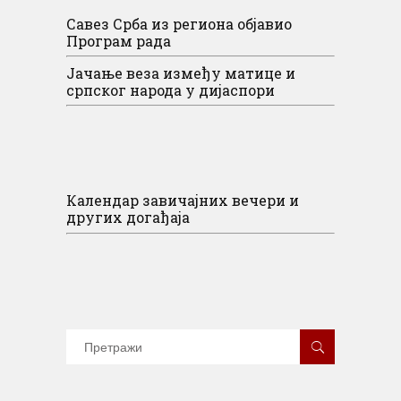
Савез Срба из региона објавио
Програм рада
Јачање веза између матице и
српског народа у дијаспори
Календар завичајних вечери и
других догађаја