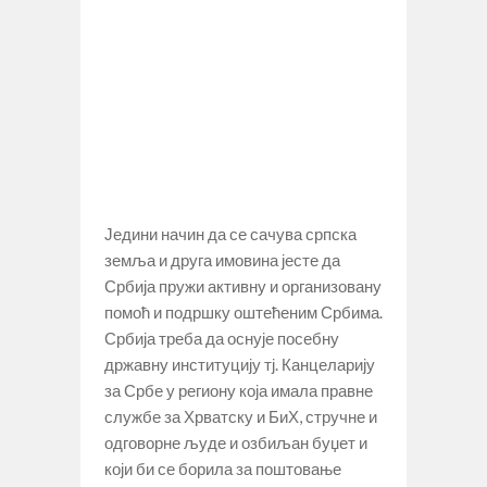
Једини начин да се сачува српска
земља и друга имовина јесте да
Србија пружи активну и организовану
помоћ и подршку оштећеним Србима.
Србија треба да оснује посебну
државну институцију тј. Канцеларију
за Србе у региону која имала правне
службе за Хрватску и БиХ, стручне и
одговорне људе и озбиљан буџет и
који би се борила за поштовање