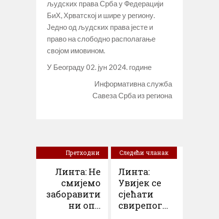
људских права Срба у Федерацији
БиХ, Хрватској и шире у региону.
Једно од људских права јесте и
право на слободно располагање
својом имовином.
У Београду 02. јун 2024. године
Информативна служба
Савеза Срба из региона
Претходни
Следећи чланак
чланак
Линта: Не
Линта:
смијемо
Увијек се
заборавити
сјећати
ни оп...
свирепог...