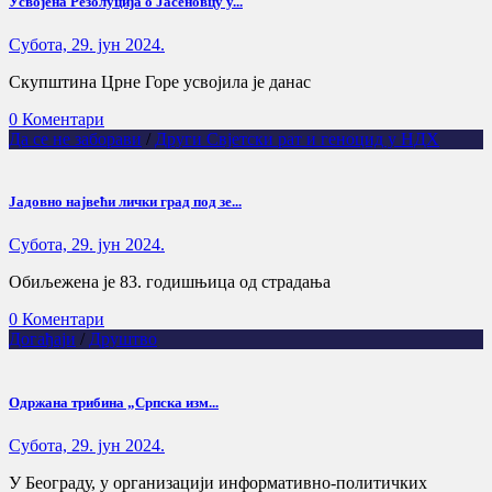
Усвојена Резолуцијa о Јасеновцу у...
Субота, 29. јун 2024.
Скупштина Црне Горе усвојила је данас
0 Коментари
Да се не заборави
/
Други Свјетски рат и геноцид у НДХ
Јадовно највећи лички град под зе...
Субота, 29. јун 2024.
Обиљежена је 83. годишњица од страдања
0 Коментари
Догађаји
/
Друштво
Одржана трибина „Српска изм...
Субота, 29. јун 2024.
У Београду, у организацији информативно-политичких