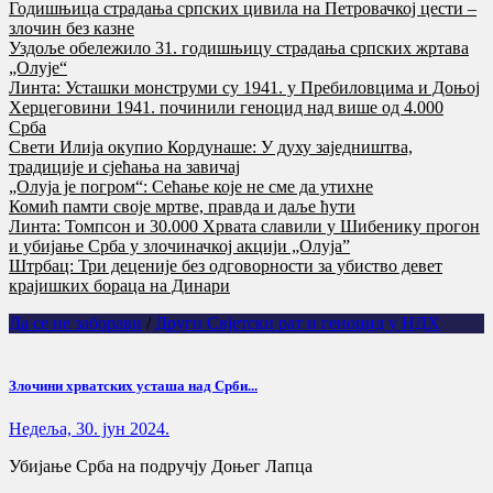
Годишњица страдања српских цивила на Петровачкој цести –
злочин без казне
Уздоље обележило 31. годишњицу страдања српских жртава
„Олује“
Линта: Усташки монструми су 1941. у Пребиловцима и Доњој
Херцеговини 1941. починили геноцид над више од 4.000
Срба
Свети Илија окупио Кордунаше: У духу заједништва,
традиције и сјећања на завичај
„Олуја је погром“: Сећање које не сме да утихне
Комић памти своје мртве, правда и даље ћути
Линта: Томпсон и 30.000 Хрвата славили у Шибенику прогон
и убијање Срба у злочиначкој акцији „Олуја”
Штрбац: Три деценије без одговорности за убиство девет
крајишких бораца на Динари
Да се не заборави
/
Други Свјетски рат и геноцид у НДХ
Злочини хрватских усташа над Срби...
Недеља, 30. јун 2024.
Убијање Срба на подручју Доњег Лапца