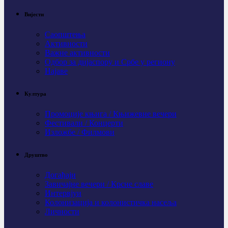
Вијести
Саопштења
Активности
Важне активности
Одбор за дијаспору и Србе у региону
Најаве
Култура
Промоције књига / Књижевне вечери
Фестивали / Концерти
Изложбе / Филмови
Друштво
Догађаји
Завичајне вечери / Крсне славе
Интервјуи
Колонизација и колонистичка насеља
Личности