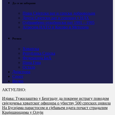
Да се не заборави
Први Свјeтски рат и српски добровољци
Други Свјетски рат и геноцид у НДХ
Одбрамбено отаџбински рат 1991 – 1995
Агресија НАТО и Косово и Метохија
Регион
Хрватска
Република Српска
Федерација БиХ
Црна Гора
Остало
Дијаспора
Спорт
Видео
АКТУЕЛНО:
Изјава: Тужилаштво у Београду да покрене истрагу поводом
свједочења хрватског официра о убиству 500 српских цивила
На Бусијама парастосом и сјећањем одата почаст страдалим
Крајишницима у Олуји