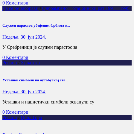
0 Коментари
Да се не заборави
/
Одбрамбено – отаџбински рат 1991 – 1995
Служен парастос убијеним Србима и...
Недеља, 30. јун 2024.
У Сребреници је служен парастос за
0 Коментари
Регион
/
Хрватска
Усташки симболи на аутобуској ста...
Недеља, 30. јун 2024.
Усташки и нацистички симболи осванули су
0 Коментари
Регион
/
Црна Гора