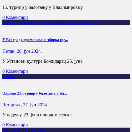
15. турнир у балотању у Владимировцу
0 Коментари
Култура
/
Промоције књига / Књижевне вечери
У Београду промовисана збирка пје...
Петак, 28. јун 2024.
У Установи културе Божидарац 25. јуна
0 Коментари
Спорт
Одржан 21. турнир у балотама у Ба...
Четвртак, 27. јун 2024.
У недељу, 23. јуна поводом сеоске
0 Коментари
Активности
/
Вијести