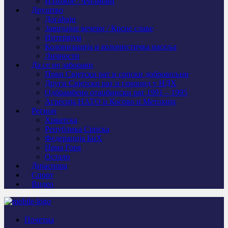
Изложбе / Филмови
Друштво
Догађаји
Завичајне вечери / Крсне славе
Интервјуи
Колонизација и колонистичка насеља
Личности
Да се не заборави
Први Свјeтски рат и српски добровољци
Други Свјетски рат и геноцид у НДХ
Одбрамбено отаџбински рат 1991 – 1995
Агресија НАТО и Косово и Метохија
Регион
Хрватска
Република Српска
Федерација БиХ
Црна Гора
Остало
Дијаспора
Спорт
Видео
Почетна