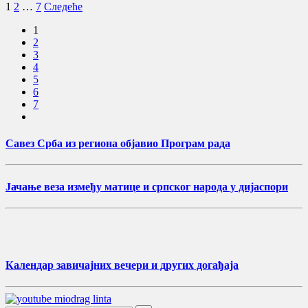
Пагинација
1
2
…
7
Следеће
чланака
1
2
3
4
5
6
7
Савез Срба из региона објавио Програм рада
Јачање веза између матице и српског народа у дијаспори
Календар завичајних вечери и других догађаја