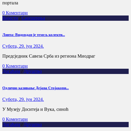
портала
0 Коментари
Вијести
/
Саопштења
Линта: Видовдан је темељ колекти...
Субота, 29. јун 2024.
Предсједник Савеза Срба из региона Миодраг
0 Коментари
Догађаји
/
Друштво
Одлично казивање Дејана Стојакови...
Субота, 29. јун 2024.
У Музеју Доситеја и Вука, синоћ
0 Коментари
Догађаји
/
Друштво