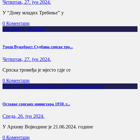
Четвртак, 27. јун 2024.
У “Дому младих Требиње” у
0 Коментари
Догађаји
/
Друштво
Урош Вукобрат: Судбина српске тро...
Четвртак, 27. јун 2024.
Српска тромеђа је мјесто гдје се
0 Коментари
Култура
/
Промоције књига / Књижевне вечери
Оставке српских министара 1950. г...
Cреда, 26. јун 2024.
У Архиву Војводине је 21.06.2024. године
0 Коментари