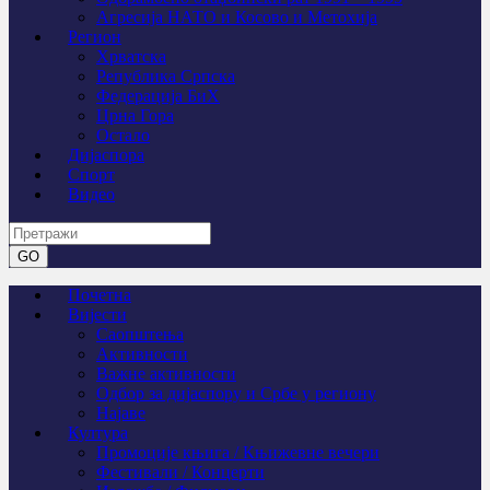
Агресија НАТО и Косово и Метохија
Регион
Хрватска
Република Српска
Федерација БиХ
Црна Гора
Остало
Дијаспора
Спорт
Видео
Почетна
Вијести
Саопштења
Активности
Важне активности
Одбор за дијаспору и Србе у региону
Најаве
Култура
Промоције књига / Књижевне вечери
Фестивали / Концерти