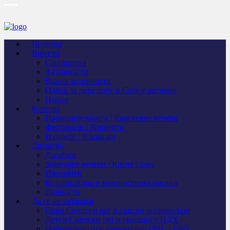
Почетна
Вијести
Саопштења
Активности
Важне активности
Одбор за дијаспору и Србе у региону
Најаве
Култура
Промоције књига / Књижевне вечери
Фестивали / Концерти
Изложбе / Филмови
Друштво
Догађаји
Завичајне вечери / Крсне славе
Интервјуи
Колонизација и колонистичка насеља
Личности
Да се не заборави
Први Свјeтски рат и српски добровољци
Други Свјетски рат и геноцид у НДХ
Одбрамбено отаџбински рат 1991 – 1995