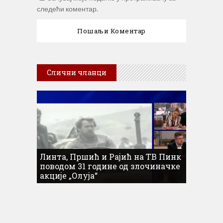
следећи коментар.
Слични чланци
Линта, Пршић и Рајић на ТВ Пинк
поводом 31 године од злочиначке
акције „Олуја“