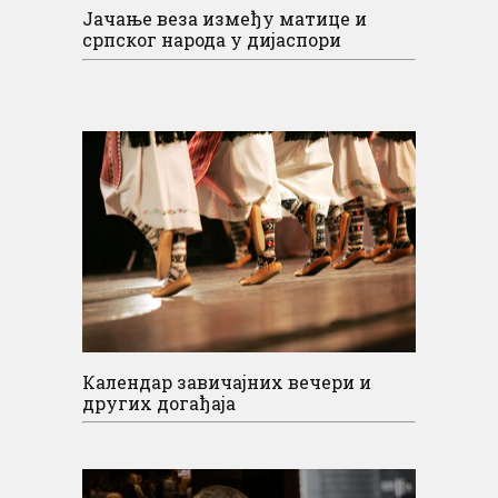
Јачање веза између матице и
српског народа у дијаспори
Календар завичајних вечери и
других догађаја