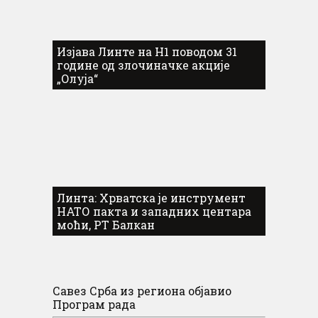
Изјава Линте на Н1 поводом 31
године од злочиначке акције
„Олуја“
Линта: Хрватска је инструмент
НАТО пакта и западних центара
моћи, РТ Балкан
Савез Срба из региона објавио
Програм рада