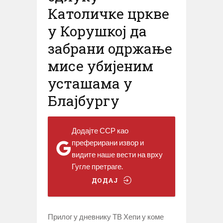
Католичке цркве
у Корушкој да
забрани одржање
мисе убијеним
усташама у
Блајбургу
Додајте ССР као
преферирани извор и
видите наше вести на врху
Гугле претраге.
ДОДАЈ
Прилог у дневнику ТВ Хепи у коме