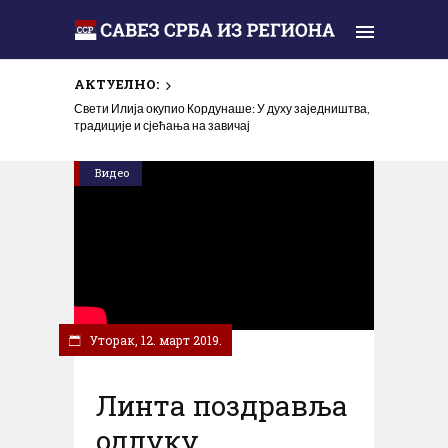
АКТУЕЛНО:
Свети Илија окупио Кордунаше: У духу заједништва,
традиције и сјећања на завичај
Видео
Уторак, 12. март 2019.
Линта поздравља
одлуку