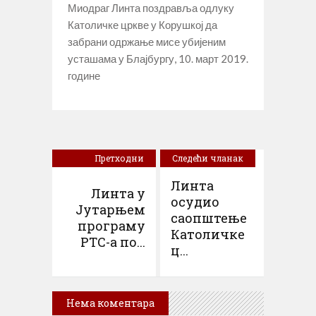
Миодраг Линта поздравља одлуку
Католичке цркве у Корушкој да
забрани одржање мисе убијеним
усташама у Блајбургу, 10. март 2019.
године
Претходни
Следећи чланак
чланак
Линта
Линта у
осудио
Јутарњем
саопштење
програму
Католичке
РТС-а по...
ц...
Нема коментара