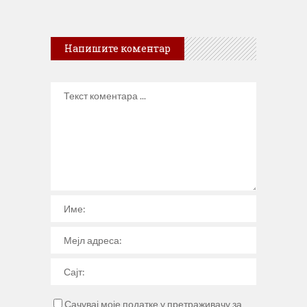
Напишите коментар
Сачувај моје податке у претраживачу за