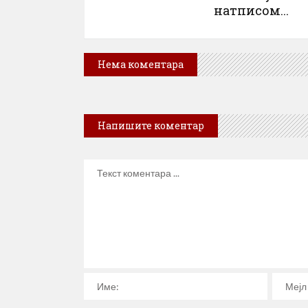
натписом...
Нема коментара
Напишите коментар