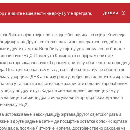
р и видите наше вести на врху Гугле претраге.
ДОДАЈ
аг Линта најоштрије протестује због начина на који је Комисија
цију жртава Другог свјетског рата и послијератног раздобља
ме и других јама на Велебиту у које су усташе масовно бацале
 злочиначке НДХ. Поменута Комисија о својој намјери није
скопа горњокарловачког Герасима, нити су обавјештене породиц
ија. Постоји основана сумња да се вађење костију не обавља по
зимају узорци за ДНК анализу ради утврђивања идентитета жртава
обавља у тајности и да се износе различити подаци о пронађеним
 убијају по други пут. Када се све наведене чињенице узму у
ав начин јер се жели драстично умањити број српских жртава и
еноцида у НДХ.
а истраживање и ексхумацију жртава Другог свјетског рата и
жне и друге радње а затим да посмртне остатке српских жртава
ом да се, послије Литургије и опела, достојанствено сахране уз