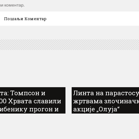
ћи коментар.
та: Томпсон и
Линта на парастос
000 Хрвата славили
жртвама злочинач
ибенику прогон и
акције „Олуја“
јање Срба у
чиначкој акцији
ја”...