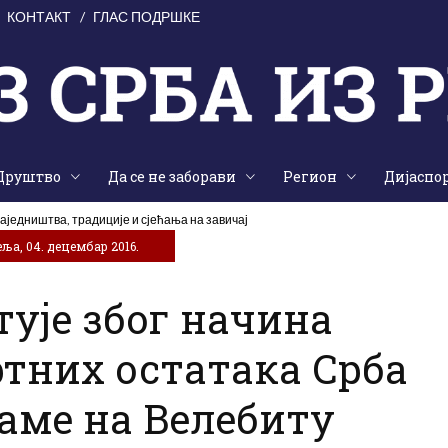
КОНТАКТ
ГЛАС ПОДРШКЕ
Друштво
Да се не заборави
Регион
Дијаспо
аједништва, традиције и сјећања на завичај
ља, 04. децембар 2016.
ује због начина
тних остатака Срба
јаме на Велебиту