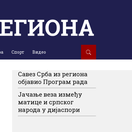
ра
Спорт
Видео
Савез Срба из региона
објавио Програм рада
Јачање веза између
матице и српског
народа у дијаспори