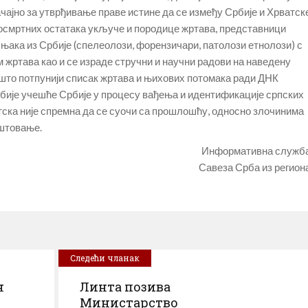
начајно за утврђивање праве истине да се између Србије и Хрватск
посмртних остатака укључе и породице жртава, представници
њака из Србије (спелеолози, форензичари, патолози етнолози) с
 жртава као и се израде стручни и научни радови на наведену
и што потпунији списак жртава и њихових потомака ради ДНК
дбије учешће Србије у процесу вађења и идентификације српских
атска није спремна да се суочи са прошлошћу, односно злочинима
оштовање.
Информативна служб
Савеза Срба из регион
Следећи чланак
н
Линта позива
Министарство