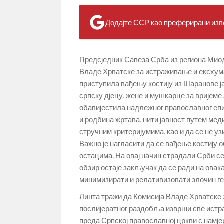
Додајте ССР као преферирани изво
Предсједник Савеза Срба из региона Миодр
Владе Хрватске за истраживање и ексхума
приступила вађењу костију из Шаранове ја
српску дјецу, жене и мушкарце за вријеме
обавијестила надлежног православног епи
и родбина жртава, нити јавност путем мед
стручним критеријумима, као и да се не у
Важно је нагласити да се вађење костију 
остацима. На овај начин страдали Срби се
обзир остаје закључак да се ради на овак
минимизирати и релативизовати злочин г
Линта тражи да Комисија Владе Хрватске з
послијератног раздобља изврши све истра
преда Српској православној цркви с намјер