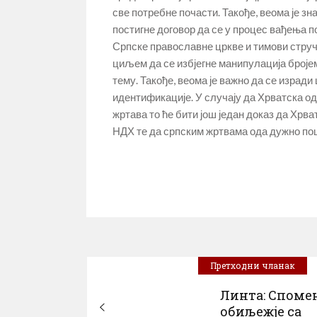
све потребне почасти. Такође, веома је з
постигне договор да се у процес вађења 
Српске православне цркве и тимови струч
циљем да се избјегне манипулација бројем
тему. Такође, веома је важно да се израд
идентификације. У случају да Хрватска о
жртава то ће бити још један доказ да Хрв
НДХ те да српским жртвама ода дужно п
Претходни чланак
Линта: Споме
обиљежје са