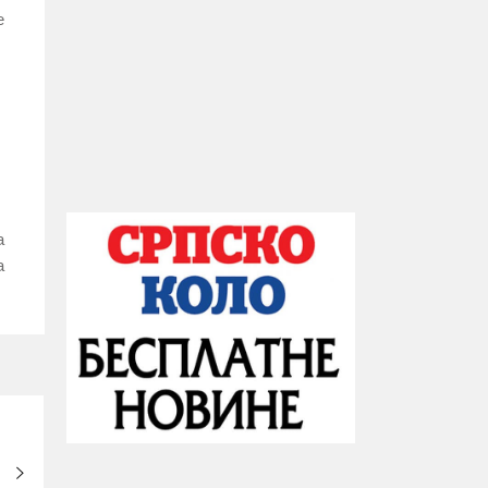
е
а
а