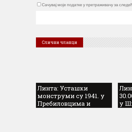
Сачувај моје податке у претраживачу за следе
Слични чланци
Линта: Усташки
Лин
монструми су 1941. у
30.
Пребиловцима и
у Ш
Доњој Херцеговини
уби
1941. починили
зло
геноцид над више од
„Олу