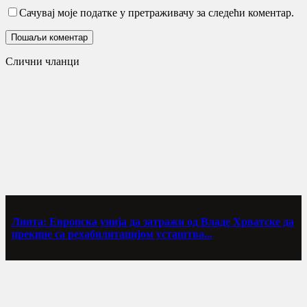
Сачувај моје податке у претраживачу за следећи коментар.
Слични чланци
Линта: Европска унија да затражи од Владе Хрватске да
прекине са рехабилитацијом усташтва...