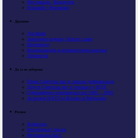
Фестивали / Концерти
Изложбе / Филмови
Друштво
Догађаји
Завичајне вечери / Крсне славе
Интервјуи
Колонизација и колонистичка насеља
Личности
Да се не заборави
Први Свјeтски рат и српски добровољци
Други Свјетски рат и геноцид у НДХ
Одбрамбено отаџбински рат 1991 – 1995
Агресија НАТО и Косово и Метохија
Регион
Хрватска
Република Српска
Федерација БиХ