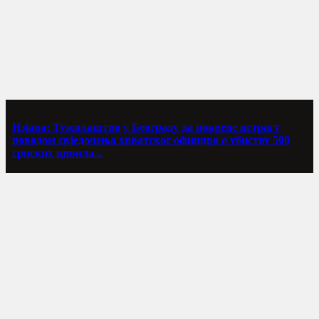
Изјава: Тужилаштво у Београду да покрене истрагу
поводом свједочења хрватског официра о убиству 500
српских цивила...