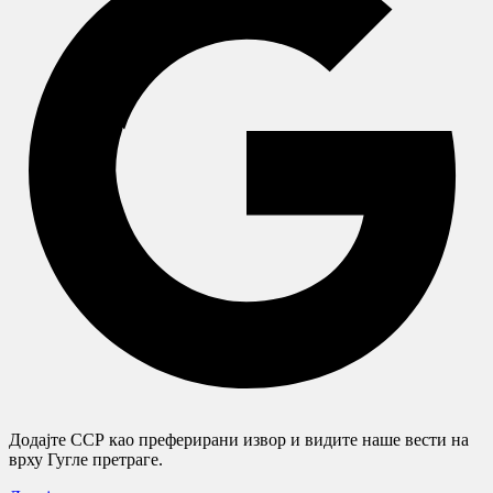
Додајте ССР као преферирани извор и видите наше вести на
врху Гугле претраге.