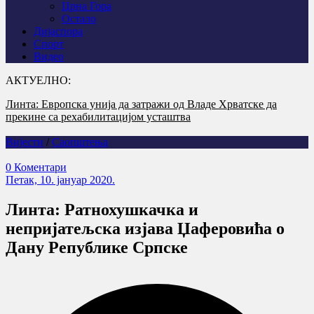
Црна Гора
Остало
Дијаспора
Спорт
Видео
АКТУЕЛНО:
Линта: Европска унија да затражи од Владе Хрватске да
У Горњем Селишту код Глине обиљежена 31 година од
прекине са рехабилитацијом усташтва
убиства Срба у „Олуји“
Вијести
/
Саопштења
0 Коментари
Петак, 10. јануар 2020.
Линта: Ратнохушкачка и
непријатељска изјава Џаферовића о
Дану Републике Српске