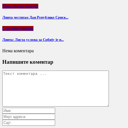
Претходни чланак
Линта честитао Дан Републике Српск...
Следећи чланак
Линта: Листа услова за Србију је п...
Нема коментара
Напишите коментар