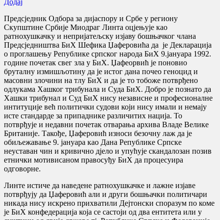
Додај
Предсједник Одбора за дијаспору и Србе у региону
Скупштине Србије Миодраг Линта oцјењује као
ратнохушкачку и непријатељску изјаву бошњачког члана
Предсједништва БиХ Шефика Џаферовића да је Декларација
о проглашењу Републике српског народа БиХ 9.јануара 1992.
године почетак свег зла у БиХ. Џафеорвић је поновио
бруталну измишљотину да је истог дана почео геноцид и
масовни злочини на тлу БиХ и да је то тобоже потврђено
одлукама Хашког трибунала и Суда БиХ. Добро је познато да
Хашки трибунал и Суд БиХ нису независне и професионалне
интитуције већ политички судови који нису имали и немају
исте стандарде за припаднике различитих нација. То
потврђује и недавни почетак отварања архива Владе Велике
Британије. Такође, Џаферовић износи безочну лаж да је
обиљежавање 9. јануара као Дана Републике Српске
неуставан чин и кривично дјело и упућује скандалозан позив
етнички мотивисаном правосуђу БиХ да процесуира
одговорне.
Линте истиче да наведене ратнохушкачке и лажне изјаве
потврђују да Џаферовић али и други бошњачки политичари
никада нису искрено прихватили Дејтонски споразум по коме
је БиХ конфедерација која се састоји од два ентитета или у