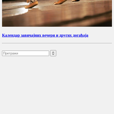
Календар завичајних вечери и других догађаја