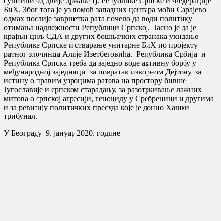
суштини од двије државе тј. Републике Српске и Федерације
БиХ. Због тога је уз помоћ западних центара моћи Сарајево
одмах послије завршетка рата почело да води политику
отимања надлежности Републици Српској. Јасно је да је
крајњи циљ СДА и других бошњачких странака укидање
Републике Српске и стварање унитарне БиХ по пројекту
ратног злочинца Алије Изетбеговића. Република Србија и
Република Српска треба да заједно воде активну борбу у
међународној заједници за повратак изворном Дејтону, за
истину о правим узроцима ратова на простору бивше
Југославије и српском старадању, за разотркивање лажних
митова о српској агресији, геноциду у Сребреници и другима
и за ревизију политичких пресуда које је донио Хашки
трибунал.
У Београду 9. јануар 2020. године