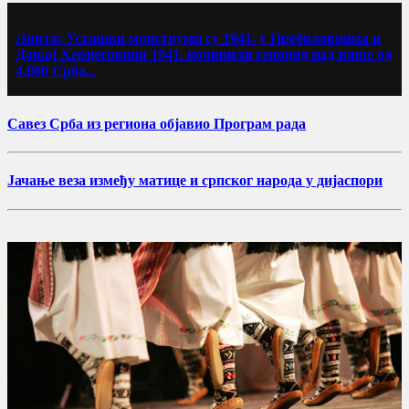
Линта: Усташки монструми су 1941. у Пребиловцима и
Доњој Херцеговини 1941. починили геноцид над више од
4.000 Срба...
Савез Срба из региона објавио Програм рада
Јачање веза између матице и српског народа у дијаспори