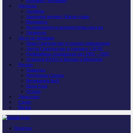
Изложбе / Филмови
Друштво
Догађаји
Завичајне вечери / Крсне славе
Интервјуи
Колонизација и колонистичка насеља
Личности
Да се не заборави
Први Свјeтски рат и српски добровољци
Други Свјетски рат и геноцид у НДХ
Одбрамбено отаџбински рат 1991 – 1995
Агресија НАТО и Косово и Метохија
Регион
Хрватска
Република Српска
Федерација БиХ
Црна Гора
Остало
Дијаспора
Спорт
Видео
Почетна