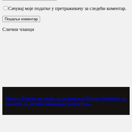
Сачувај моје податке у претраживачу за следећи коментар.
Слични чланци
Линта: Европска унија да затражи од Владе Хрватске да
прекине са рехабилитацијом усташтва...