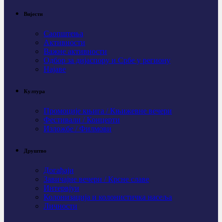
Вијести
Саопштења
Активности
Важне активности
Одбор за дијаспору и Србе у региону
Најаве
Култура
Промоције књига / Књижевне вечери
Фестивали / Концерти
Изложбе / Филмови
Друштво
Догађаји
Завичајне вечери / Крсне славе
Интервјуи
Колонизација и колонистичка насеља
Личности