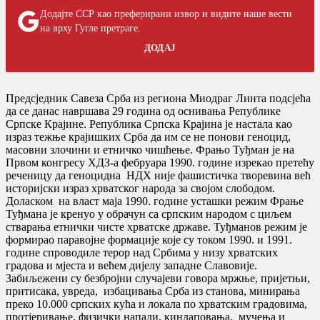
Додајте ССР као преферирани извор и видите наше вести
на врху Гугле претраге.
ДОДАЈ
Предсједник Савеза Срба из региона Миодраг Линта подсјећа
да се данас навршава 29 година од оснивања Републике
Српске Крајине. Република Српска Крајина је настала као
израз тежње крајишких Срба да им се не понови геноцид,
масовни злочини и етничко чишћење. Фрањо Туђман је на
Првом конгресу ХДЗ-а фебруара 1990. године изрекао претећу
реченицу да геноцидна НДХ није фашистичка творевина већ
историјски израз хрватског народа за својом слободом.
Доласком на власт маја 1990. године усташки режим Фрање
Туђмана је кренуо у обрачун са српским народом с циљем
стварања етнички чисте хрватске државе. Туђманов режим је
формирао паравојне формације које су током 1990. и 1991.
године спроводиле терор над Србима у низу хрватских
градова и мјеста и већем дијелу западне Славовије.
Забиљежени су безбројни случајеви говора мржње, пријетњи,
притисака, увреда, избацивања Срба из станова, минирања
преко 10.000 српских кућа и локала по хрватским градовима,
протјеривање, физички напади, киндаповања, мучења и