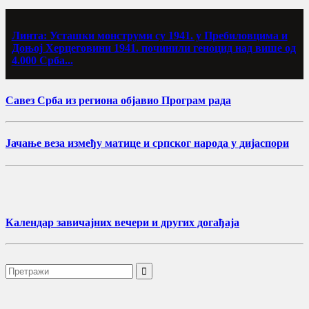
Линта: Усташки монструми су 1941. у Пребиловцима и
Доњој Херцеговини 1941. починили геноцид над више од
4.000 Срба...
Савез Срба из региона објавио Програм рада
Јачање веза између матице и српског народа у дијаспори
Календар завичајних вечери и других догађаја