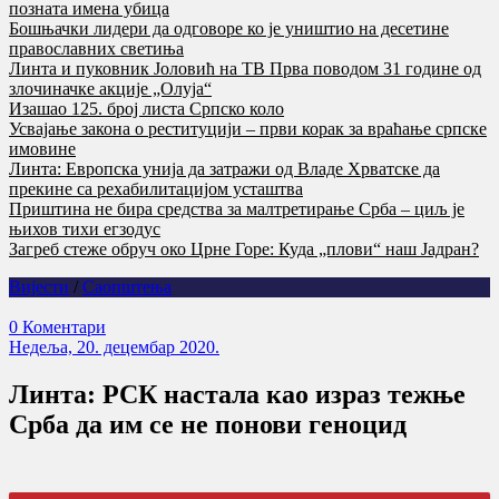
позната имена убица
Бошњачки лидери да одговоре ко је уништио на десетине
православних светиња
Линта и пуковник Јоловић на ТВ Прва поводом 31 године од
злочиначке акције „Олуја“
Изашао 125. број листа Српско коло
Усвајање закона о реституцији – први корак за враћање српске
имовине
Линта: Европска унија да затражи од Владе Хрватске да
прекине са рехабилитацијом усташтва
Приштина не бира средства за малтретирање Срба – циљ је
њихов тихи егзодус
Загреб стеже обруч око Црне Горе: Куда „плови“ наш Јадран?
Вијести
/
Саопштења
0 Коментари
Недеља, 20. децембар 2020.
Линта: РСК настала као израз тежње
Срба да им се не понови геноцид