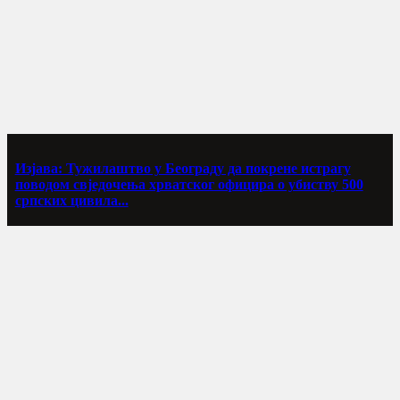
Изјава: Тужилаштво у Београду да покрене истрагу
поводом свједочења хрватског официра о убиству 500
српских цивила...