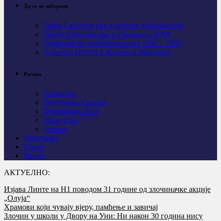
Да се не заборави
Први Свјeтски рат и српски добровољци
Други Свјетски рат и геноцид у НДХ
Одбрамбено отаџбински рат 1991 – 1995
Агресија НАТО и Косово и Метохија
Регион
Хрватска
Република Српска
Федерација БиХ
Црна Гора
Остало
Дијаспора
Спорт
Видео
АКТУЕЛНО:
Изјава Линте на Н1 поводом 31 године од злочиначке акције
„Олуја“
Храмови који чувају вјеру, памћење и завичај
Злочин у школи у Двору на Уни: Ни након 30 година нису