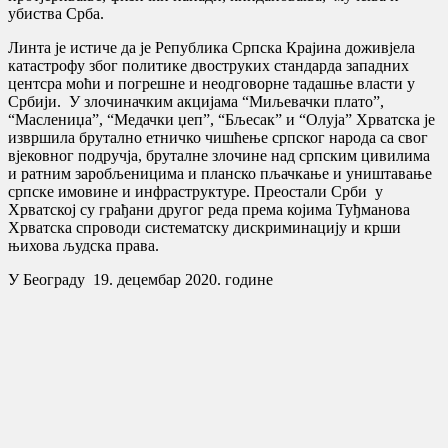
убиства Срба.
Линта је истиче да је Република Српска Крајина доживјела
катастрофу због политике двоструких стандарда западних
центсра моћи и погрешне и неодговорне тадашње власти у
Србији. У злочиначким акцијама “Миљевачки плато”,
“Маслениџа”, “Медачки џеп”, “Бљесак” и “Олуја” Хрватска је
извршила брутално етничко чишћење српског народа са свог
вјековног подручја, бруталне злочине над српским цивилима
и ратним заробљеницима и планско пљачкање и уништавање
српске имовине и инфраструктуре. Преостали Срби у
Хрватској су грађани другог реда према којима Туђманова
Хрватска спроводи систематску дискриминацију и крши
њихова људска права.
У Београду 19. децембар 2020. године