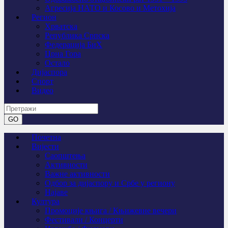
Агресија НАТО и Косово и Метохија
Регион
Хрватска
Република Српска
Федерација БиХ
Црна Гора
Остало
Дијаспора
Спорт
Видео
Почетна
Вијести
Саопштења
Активности
Важне активности
Одбор за дијаспору и Србе у региону
Најаве
Култура
Промоције књига / Књижевне вечери
Фестивали / Концерти