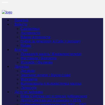
Почетна
Вијести
Саопштења
Активности
Важне активности
Одбор за дијаспору и Србе у региону
Најаве
Култура
Промоције књига / Књижевне вечери
Фестивали / Концерти
Изложбе / Филмови
Друштво
Догађаји
Завичајне вечери / Крсне славе
Интервјуи
Колонизација и колонистичка насеља
Личности
Да се не заборави
Први Свјeтски рат и српски добровољци
Други Свјетски рат и геноцид у НДХ
Одбрамбено отаџбински рат 1991 – 1995