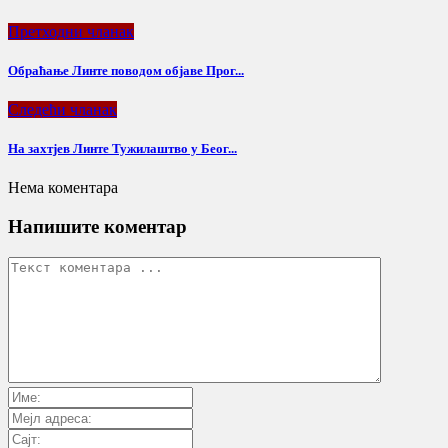
Претходни чланак
Обраћање Линте поводом објаве Прог...
Следећи чланак
На захтјев Линте Тужилаштво у Беог...
Нема коментара
Напишите коментар