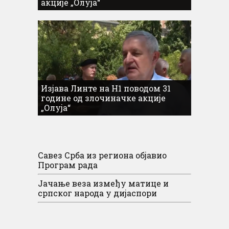
акције „Олуја“
Изјава Линте на Н1 поводом 31
године од злочиначке акције
„Олуја“
Савез Срба из региона објавио
Програм рада
Јачање веза између матице и
српског народа у дијаспори