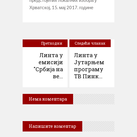
предстојећих локалних избора у
Хрватској, 15. мај 2017. године
Претходни
Следећи чланак
чланак
Линта у
Линта у
емисији
Јутарњем
"Србија на
програму
ве...
ТВ Пинк...
Нема коментара
Напишите коментар