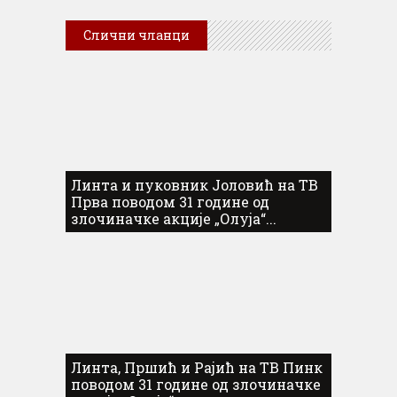
Слични чланци
Линта и пуковник Јоловић на ТВ
Прва поводом 31 године од
злочиначке акције „Олуја“...
Линта, Пршић и Рајић на ТВ Пинк
поводом 31 године од злочиначке