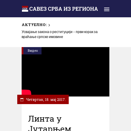
АКТУЕЛНО:
Изашао 125. број листа Српско коло
Усвајање закона о реституцији – први корак за
враћање српске имовине
Видео
Четвртак, 18. мај 2017.
Линта у
Јутарњем