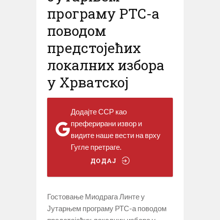
програму РТС-а
поводом
предстојећих
локалних избора
у Хрватској
Додајте ССР као
преферирани извор и
видите наше вести на врху
Гугле претраге.
ДОДАЈ
Гостовање Миодрага Линте у
Јутарњем програму РТС-а поводом