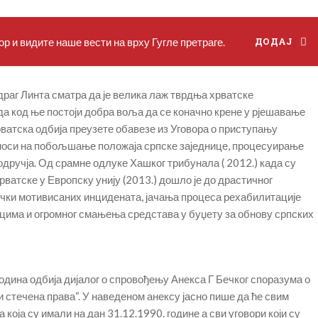
р и видите наше вести на врху Гугле претраге.
ДОДАЈ
раг Линта сматра да је велика лаж тврдња хрватске
а код ње постоји добра воља да се коначно крене у рјешавање
ватска одбија преузете обавезе из Уговора о приступању
 односи на побољшање положаја српске заједнице, процесуирање
подручја. Од срамне одлуке Хашког трибунала ( 2012.) када су
ватске у Европску унију (2013.) дошло је до драстичног
чки мотивисаних инцидената, јачања процеса рехабилитације
цима и огромног смањења средстава у буџету за обнову српских
година одбија дијалог о спровођењу Анекса Г Бечког споразума о
и стечена права“. У наведеном анексу јасно пише да ће свим
која су имали на дан 31.12.1990. године а сви уговори који су