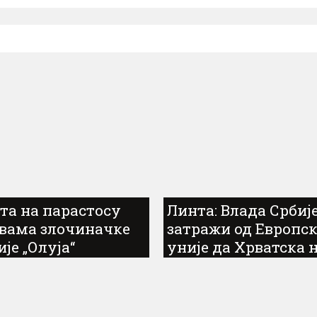
та на парастосу
Линта: Влада Србиј
вама злочиначке
затражи од Европск
ије „Олуја“
уније да Хрватска 
слави злочиначку
акцију „Олуја“...