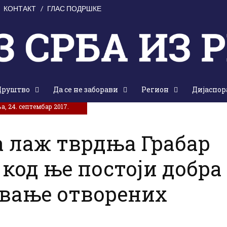
КОНТАКТ
ГЛАС ПОДРШКЕ
Друштво
Да се не заборави
Регион
Дијаспор
, 24. септембар 2017.
а лаж тврдња Грабар
код ње постоји добра
авање отворених