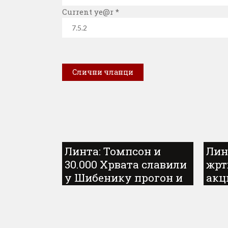
Current ye@r
*
Слични чланци
Линта: Томпсон и
Лин
30.000 Хрвата славили
жрт
у Шибенику прогон и
акц
убијање Срба у
злочиначкој акцији
„Олуја”...