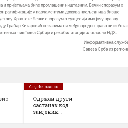
ма и пријетњама биће проглашени ништавним. Бечки споразум о
након ратификације у парламентима држава насљедница бивше
уставу Хрватске Бечки споразум о сукцесији има јачу правну
инду Грабар Китаровић не занима ни међународно право нити Уста
 етничког чишћења Србије и рехабилитације злогласне НДХ.
Информативна служб
Савеза Срба из регион
Следећи чланак
вио
Одржан други
састанак код
замјеник...