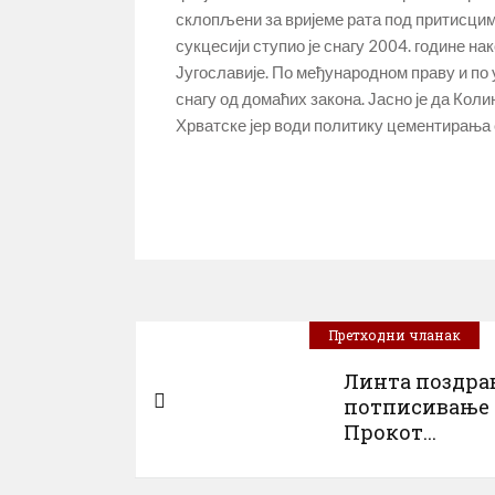
склопљени за вријеме рата под притисци
сукцесији ступио је снагу 2004. године 
Југославије. По међународном праву и по 
снагу од домаћих закона. Јасно је да Кол
Хрватске јер води политику цементирања
Претходни чланак
Линта поздра
потписивање
Прокот...