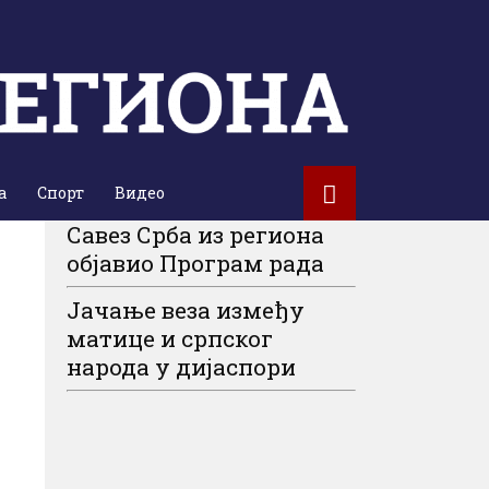
а
Спорт
Видео
Савез Срба из региона
објавио Програм рада
Јачање веза између
матице и српског
народа у дијаспори