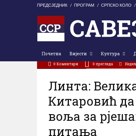
ПРЕДСЈЕДНИК
ПРОГРАМ
СРПСКО КОЛО
Почетна
Вијести
Култура
0 Коментари
0
прегледа
Недеља
/
Вијести
Саопштења
Линта: Велик
Китаровић да 
воља за рјеш
питања