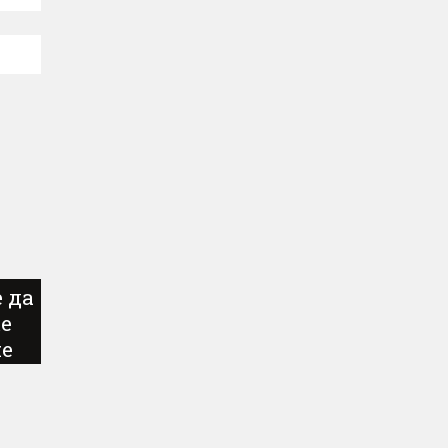
е да
е
не