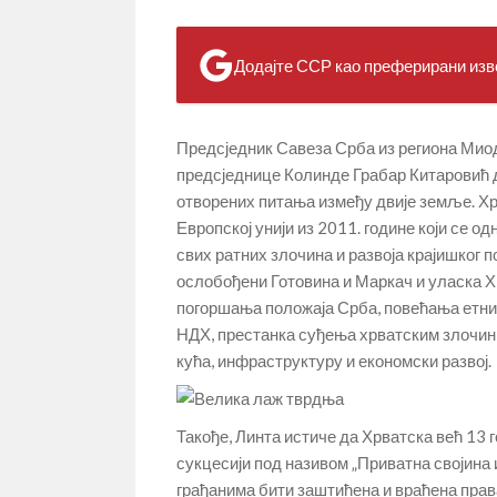
Додајте ССР као преферирани изво
Предсједник Савеза Срба из региона Миод
предсједнице Колинде Грабар Китаровић д
отворених питања између двије земље. Хр
Европској унији из 2011. године који се
свих ратних злочина и развоја крајишког 
ослобођени Готовина и Маркач и уласка Хр
погоршања положаја Срба, повећања етни
НДХ, престанка суђења хрватским злочин
кућа, инфраструктуру и економски развој.
Такође, Линта истиче да Хрватска већ 13 
сукцесији под називом „Приватна својина 
грађанима бити заштићена и враћена права 