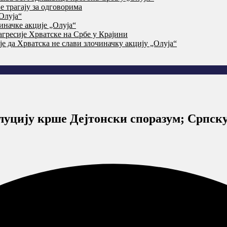
 трагају за одговорима
Олуја“
начке акције „Олуја“
агресије Хрватске на Србе у Крајини
је да Хрватска не слави злочиначку акцију „Олуја“
олуцију крше Дејтонски споразум; Српск