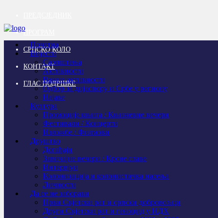
ПРЕДСЈЕДНИК
ПРОГРАМ
Почетна
СРПСКО КОЛО
Вијести
Саопштења
КОНТАКТ
Активности
Важне активности
ГЛАС ПОДРШКЕ
Одбор за дијаспору и Србе у региону
Најаве
Култура
Промоције књига / Књижевне вечери
Фестивали / Концерти
Изложбе / Филмови
Друштво
Догађаји
Завичајне вечери / Крсне славе
Интервјуи
Колонизација и колонистичка насеља
Личности
Да се не заборави
Први Свјeтски рат и српски добровољци
Други Свјетски рат и геноцид у НДХ