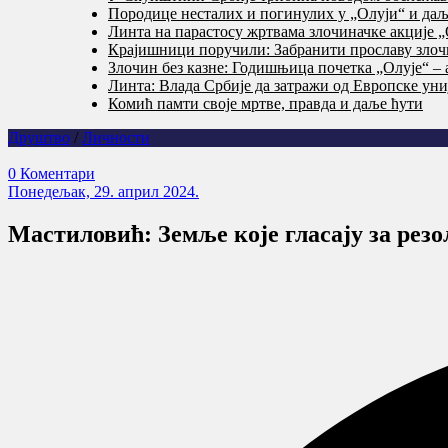
Породице несталих и погинулих у „Олуји“ и даље
Линта на парастосу жртвама злочиначке акције „
Крајишници поручили: Забранити прославу злочи
Злочин без казне: Годишњица почетка „Олује“ – 
Линта: Влада Србије да затражи од Европске уни
Комић памти своје мртве, правда и даље ћути
Друштво
/
Личности
0 Коментари
Понедељак, 29. април 2024.
Мастиловић: Земље које гласају за рез