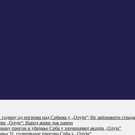
годину од погрома над Србима у „Олуји“; Не заборавити страд
тве „Олује“: Народ живи док памти
нику прогон и убијање Срба у злочиначкој акцији „Олуја”
ања 31. годишњице прогона Срба у „Олуји“