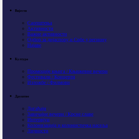
Вијести
Саопштења
Активности
Важне активности
Одбор за дијаспору и Србе у региону
Најаве
Култура
Промоције књига / Књижевне вечери
Фестивали / Концерти
Изложбе / Филмови
Друштво
Догађаји
Завичајне вечери / Крсне славе
Интервјуи
Колонизација и колонистичка насеља
Личности