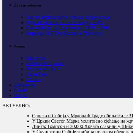
Да се не заборави
Први Свјeтски рат и српски добровољци
Други Свјетски рат и геноцид у НДХ
Одбрамбено отаџбински рат 1991 – 1995
Агресија НАТО и Косово и Метохија
Регион
Хрватска
Република Српска
Федерација БиХ
Црна Гора
Остало
Дијаспора
Спорт
Видео
АКТУЕЛНО:
Српска и Србија у Мркоњић Граду обиљежиле 31 
У Цркви Светог Марка молитвено сјећање на жр
Линта: Томпсон и 30.000 Хрвата славили у Шибе
У Скупштини Србије трибина поводом обележав