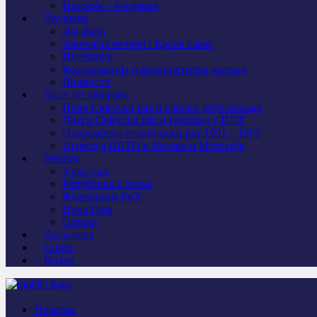
Изложбе / Филмови
Друштво
Догађаји
Завичајне вечери / Крсне славе
Интервјуи
Колонизација и колонистичка насеља
Личности
Да се не заборави
Први Свјeтски рат и српски добровољци
Други Свјетски рат и геноцид у НДХ
Одбрамбено отаџбински рат 1991 – 1995
Агресија НАТО и Косово и Метохија
Регион
Хрватска
Република Српска
Федерација БиХ
Црна Гора
Остало
Дијаспора
Спорт
Видео
Почетна