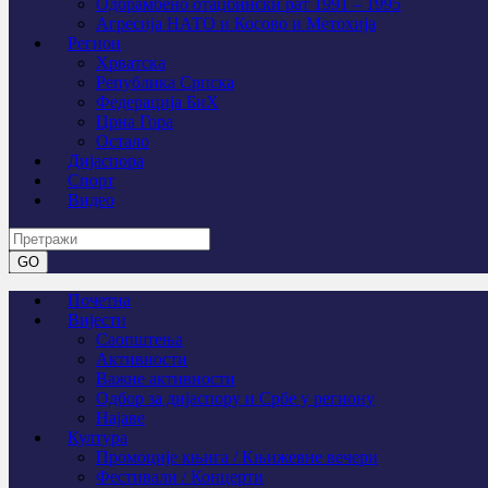
Одбрамбено отаџбински рат 1991 – 1995
Агресија НАТО и Косово и Метохија
Регион
Хрватска
Република Српска
Федерација БиХ
Црна Гора
Остало
Дијаспора
Спорт
Видео
Почетна
Вијести
Саопштења
Активности
Важне активности
Одбор за дијаспору и Србе у региону
Најаве
Култура
Промоције књига / Књижевне вечери
Фестивали / Концерти