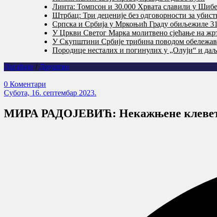
Линта: Томпсон и 30.000 Хрвата славили у Шибе
Штрбац: Три деценије без одговорности за убис
Српска и Србија у Мркоњић Граду обиљежиле 31 
У Цркви Светог Марка молитвено сјећање на жр
У Скупштини Србије трибина поводом обележав
Породице несталих и погинулих у „Олуји“ и даље
Догађаји
/
Друштво
0 Коментари
Субота, 16. септембар 2023.
МИРА РАДОЈЕВИЋ: Некажњене клевете