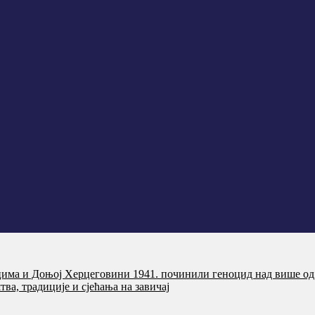
цима и Доњој Херцеговини 1941. починили геноцид над више од
ва, традиције и сјећања на завичај