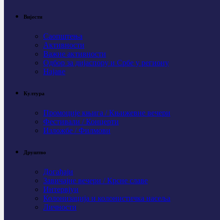
Вијести
Саопштења
Активности
Важне активности
Одбор за дијаспору и Србе у региону
Најаве
Култура
Промоције књига / Књижевне вечери
Фестивали / Концерти
Изложбе / Филмови
Друштво
Догађаји
Завичајне вечери / Крсне славе
Интервјуи
Колонизација и колонистичка насеља
Личности