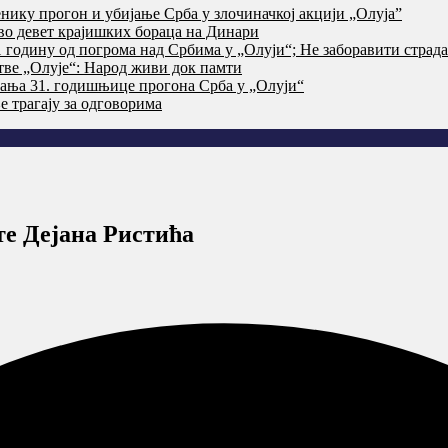
нику прогон и убијање Срба у злочиначкој акцији „Олуја”
тво девет крајишких бораца на Динари
годину од погрома над Србима у „Олуји“; Не заборавити страд
тве „Олује“: Народ живи док памти
ања 31. годишњице прогона Срба у „Олуји“
 трагају за одговорима
 Дејана Ристића