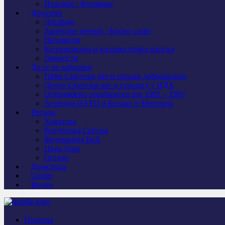
Изложбе / Филмови
Друштво
Догађаји
Завичајне вечери / Крсне славе
Интервјуи
Колонизација и колонистичка насеља
Личности
Да се не заборави
Први Свјeтски рат и српски добровољци
Други Свјетски рат и геноцид у НДХ
Одбрамбено отаџбински рат 1991 – 1995
Агресија НАТО и Косово и Метохија
Регион
Хрватска
Република Српска
Федерација БиХ
Црна Гора
Остало
Дијаспора
Спорт
Видео
Почетна