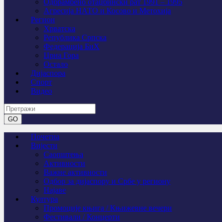
Одбрамбено отаџбински рат 1991 – 1995
Агресија НАТО и Косово и Метохија
Регион
Хрватска
Република Српска
Федерација БиХ
Црна Гора
Остало
Дијаспора
Спорт
Видео
Почетна
Вијести
Саопштења
Активности
Важне активности
Одбор за дијаспору и Србе у региону
Најаве
Култура
Промоције књига / Књижевне вечери
Фестивали / Концерти