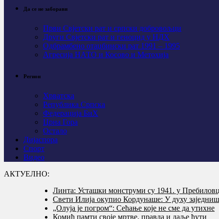
Да се не заборави
Први Свјeтски рат и српски добровољци
Други Свјетски рат и геноцид у НДХ
Одбрамбено отаџбински рат 1991 – 1995
Агресија НАТО и Косово и Метохија
Регион
Хрватска
Република Српска
Федерација БиХ
Црна Гора
Остало
Дијаспора
Спорт
Видео
АКТУЕЛНО:
Линта: Усташки монструми су 1941. у Пребилов
Свети Илија окупио Кордунаше: У духу заједништ
„Олуја је погром“: Сећање које не сме да утихне
Комић памти своје мртве, правда и даље ћути