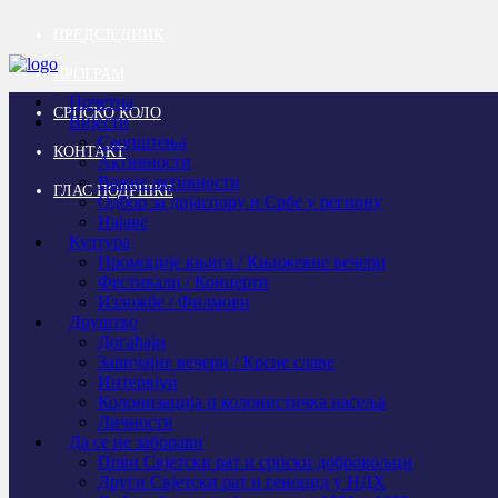
ПРЕДСЈЕДНИК
ПРОГРАМ
Почетна
СРПСКО КОЛО
Вијести
Саопштења
КОНТАКТ
Активности
Важне активности
ГЛАС ПОДРШКЕ
Одбор за дијаспору и Србе у региону
Најаве
Култура
Промоције књига / Књижевне вечери
Фестивали / Концерти
Изложбе / Филмови
Друштво
Догађаји
Завичајне вечери / Крсне славе
Интервјуи
Колонизација и колонистичка насеља
Личности
Да се не заборави
Први Свјeтски рат и српски добровољци
Други Свјетски рат и геноцид у НДХ