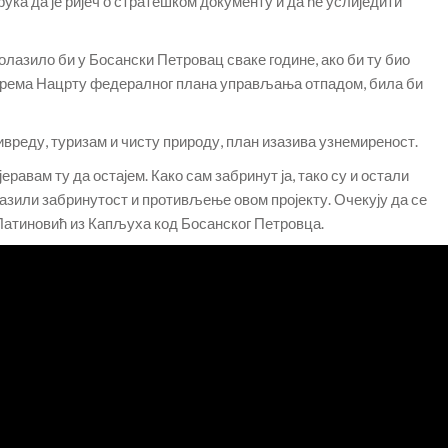
ка да је ријеч о стратешком документу и да ће услиједити
лазило би у Босански Петровац сваке године, ако би ту био
Према Нацрту федералног плана управљања отпадом, била би
ивреду, туризам и чисту природу, план изазива узнемиреност.
еравам ту да остајем. Како сам забринут ја, тако су и остали
азили забринутост и противљење овом пројекту. Очекују да се
 Латиновић из Капљуха код Босанског Петровца.