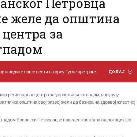
анског Петровца
не желе да општина
 центра за
тпадом
р и видите наше вести на врху Гугле претраге.
ДОДАЈ
ија регионалног центра за управљање отпадом, поручују
атничка општина свој развој жели да базира на здравој животној
адом Босански Петровац је наведен као једна од локација за