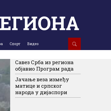
ра
Спорт
Видео
Савез Срба из региона
објавио Програм рада
Јачање веза између
матице и српског
народа у дијаспори