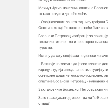
Махмут Јукић, начелник општине Босански 
то тако не иде и да неће моћи.
– Овај начелник, за шта год нису грађани Б
Општинско вијеће поготово неће бити за та
Босански Петровац изабран је за локациј
техничког, еколошког и просторно-планск
туризма.
Истичу да се у овој фази не доноси конач
– Важно је нагласити да је ово плански до
израду студија изводљивости, студија ут
осигуране додатне, локално усмјерене, ј
општине Босански Петровац – наведено је
За становнике Босанског Петровца ово ниј
Зато траже јасан одговор – да ли ће Боса
отпад?