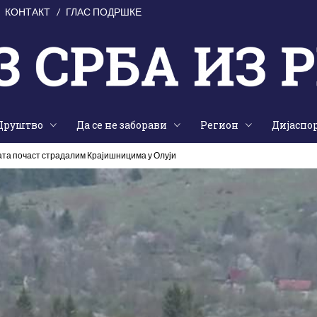
КОНТАКТ
ГЛАС ПОДРШКЕ
Друштво
Да се не заборави
Регион
Дијаспо
ата почаст страдалим Крајишницима у Олуји
 на Петровачкој цести – злочин без казне