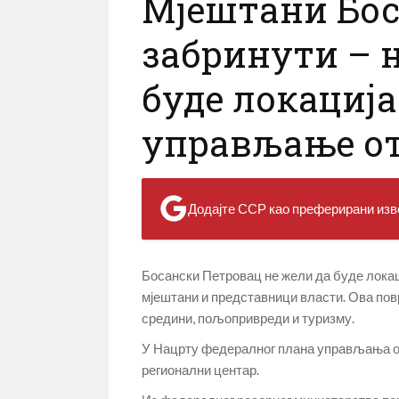
Мјештани Бос
забринути – 
буде локација
управљање о
Додајте ССР као преферирани изво
Босански Петровац не жели да буде локац
мјештани и представници власти. Ова повр
средини, пољопривреди и туризму.
У Нацрту федералног плана управљања отп
регионални центар.