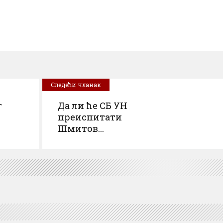
Следећи чланак
г
Да ли ће СБ УН
преиспитати
Шмитов...