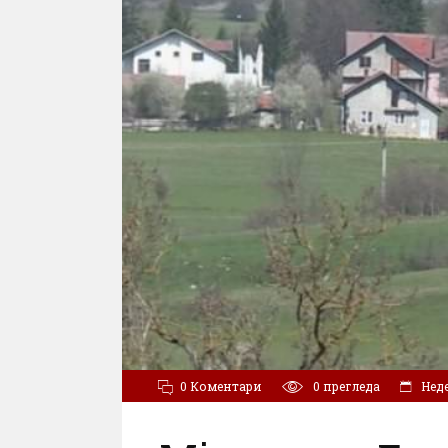
0 Коментари
0
прегледа
Неде