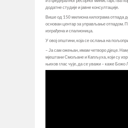
Из федералног ресорног министарства пору
додатне студије и јавне консултације.
Више од 150 милиона килограма отпада до
основан центар за управљање отпадом. 
изграђена и спалионица.
У овој општини, која се ослања на пољопр
– Ја сам ожењан, имам четворо дјеце. Намј
мјештани Смољане и Капљуха, који су изр
њихов глас чује, да се уважи – каже Божо