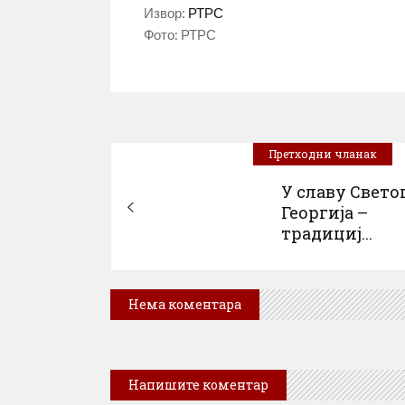
Извор:
РТРС
Фото: РТРС
Претходни чланак
У славу Свето
Георгија –
традициј...
Нема коментара
Напишите коментар