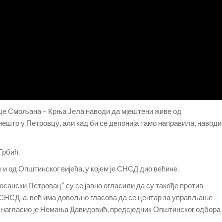
ице Смољана – Крња Јела наводи да мјештени живе од
ешто у Петровцу, али кад би се депонија тамо направила, наводи
Грбић.
и од Општинског вијећа, у којем је СНСД дио већине.
сански Петровац“ су се јавно огласили да су такође против
а СНСД-а, већ има довољно гласова да се центар за управљање
– нагласио је Немања Давидовић, предсједник Општинског одбора