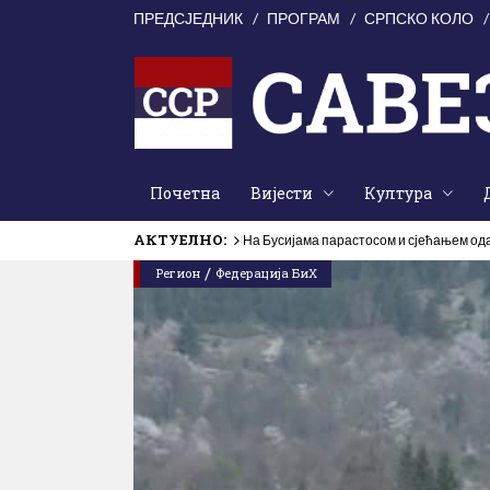
ПРЕДСЈЕДНИК
ПРОГРАМ
СРПСКО КОЛО
Почетна
Вијести
Култура
АКТУЕЛНО:
На Бусијама парастосом и сјећањем од
Годишњица страдања српских цивила
/
Регион
Федерација БиХ