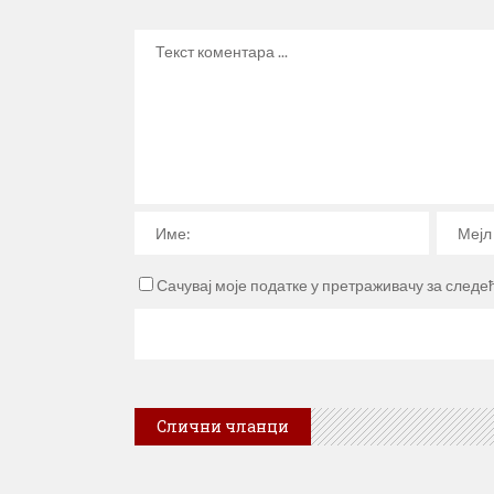
Сачувај моје податке у претраживачу за следе
Слични чланци