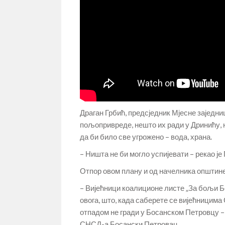
Драган Грбић, предсједник Мјесне заједн
пољопривреде, нешто их ради у Дринићу, н
да би било све угрожено – вода, храна.
– Ништа не би могло успијевати – рекао је 
Отпор овом плану и од начелника општине 
– Вијећници коалиционе листе „За бољи Бо
овога, што, када саберете се вијећницим
отпадом не гради у Босанском Петровцу 
СНСД-а Босански Петровац.